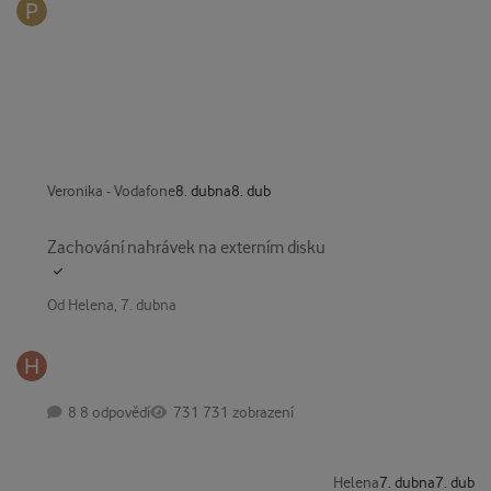
Veronika - Vodafone
8. dubna
8. dub
Zachování nahrávek na externím disku
Zachování nahrávek na externím disku
Od
Helena
,
7. dubna
8 odpovědí
731 zobrazení
Helena
7. dubna
7. dub