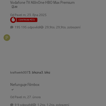
Vodafone TV AllInOne HBO Max Premium
20
Od
Pavel m
,
23. října 2025
CENTRUM PÉČE
195 odpovědí
29,9tis. zobrazení
kraftwerk007
3. března
3. břez
Nefunguje Filmbox
Nefunguje Filmbox
Od
Pavel m
,
27. února
9 odpovědí
1,2tis. zobrazení