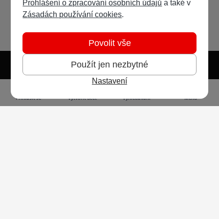
Prohlášení o zpracování osobních údajů
a také v
Zásadách používání cookies
.
Povolit vše
Použít jen nezbytné
Nastavení
Světlý režim
Tmavý režim
Předvolba systému
Jazyk
RSS
Přihlásit se
Vytvořit účet
Vyhledávání
Menu
Ochrana osobních údajů
Cookies
Vodafone Czech Republic a.s.,
nám. Junkových 2808/2, 155 00 - Praha 5,
IČO 25788001, sp. zn. B 6064 vedená u Městského
soudu v Praze
Powered by
Invision Community