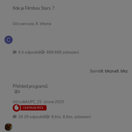
Kde je Filmbox Stars..?
Kde je Filmbox Stars..?
Od
cvancara
,
8. března
6 odpovědí
888 zobrazení
Slamb
8. března
8. břez
Přehled programů
Přehled programů
3
Od
ludekUPC
,
25. února 2025
CENTRUM PÉČE
28 odpovědí
8,6tis. zobrazení