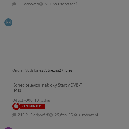
1 odpověď
391 zobrazení
Ondra - Vodafone
27. března
27. břez
Konec televizní nabídky Start v DVB-T
Konec televizní nabídky Start v DVB-T
22
Od
petr-000
,
18. ledna
CENTRUM PÉČE
215 odpovědí
25,6tis. zobrazení