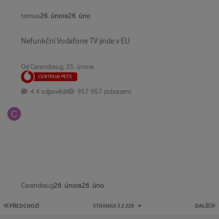
tomus
26. února
26. úno
Nefunkční Vodafone TV jinde v EU
Nefunkční Vodafone TV jinde v EU
Od
Carandraug
,
25. února
CENTRUM PÉČE
4 odpovědi
957 zobrazení
Carandraug
26. února
26. úno
PRVNÍ STRÁNKA
P
PŘEDCHOZÍ
STRÁNKA 3 Z 228
DALŠÍ