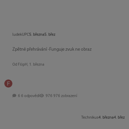
ludekUPC
5. března
5. břez
Zpětné přehrávání -Funguje zvuk ne obraz
Zpětné přehrávání -Funguje zvuk ne obraz
Od
FilipH
,
1. března
6 odpovědí
976 zobrazení
Technikus
4. března
4. břez
Vodafone TV AllInOne HBO Max Premium