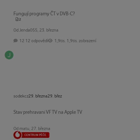
Fungují programy ČT v DVB-C?
Fungují programy ČT v DVB-C?
2
Od
Jenda055
,
23. března
12 odpovědí
1,9tis. zobrazení
sodekcz
29. března
29. břez
Stav prehravani VF TV na Apple TV
Stav prehravani VF TV na Apple TV
Od
matu
,
27. března
CENTRUM PÉČE