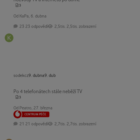
3
Od
KaPa
,
6. dubna
23 odpovědí
2,5tis. zobrazení
sodekcz
9. dubna
9. dub
Po 4 telefonátech stále neběží TV
Po 4 telefonátech stále neběží TV
3
Od
Peatro
,
27. března
CENTRUM PÉČE
21 odpovědí
2,7tis. zobrazení