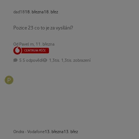
dad18
18. března
18. břez
Pozice 23 co to je za vysílání?
Pozice 23 co to je za vysílání?
Od
Pavel m
,
11. března
CENTRUM PÉČE
5 odpovědí
1,3tis. zobrazení
Ondra - Vodafone
13. března
13. břez