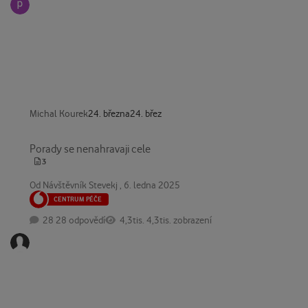
Michal Kourek
24. března
24. břez
Porady se nenahravaji cele
Porady se nenahravaji cele
3
Od
Návštěvník Stevekj
,
6. ledna 2025
CENTRUM PÉČE
28 odpovědí
4,3tis. zobrazení