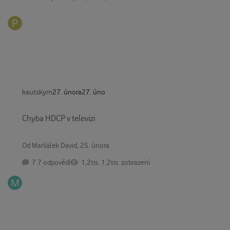
kautskym
27. února
27. úno
Chyba HDCP v televizi
Chyba HDCP v televizi
Od
Maršálek David
,
25. února
7 odpovědí
1,2tis. zobrazení