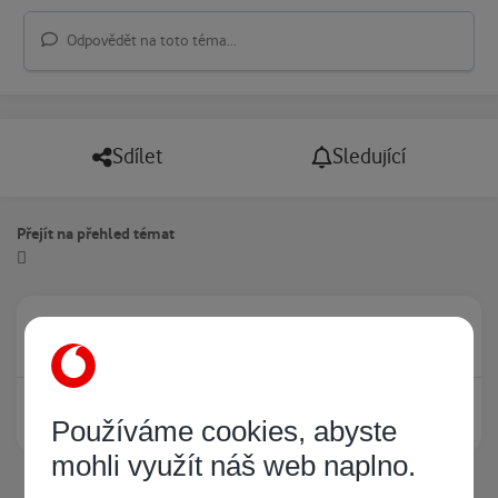
Odpovědět na toto téma...
Sdílet
Sledující
Přejít na přehled témat
Právě prohlíží tuto stránku
0
Žádný registrovaný uživatel si neprohlíží tuto stránku
Používáme cookies, abyste
mohli využít náš web naplno.