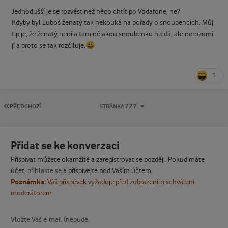
Jednodušší je se rozvést než něco chtít po Vodafone, ne?
Kdyby byl Luboš ženatý tak nekouká na pořady o snoubencích. Můj
tip je, že ženatý není a tam nějakou snoubenku hledá, ale nerozumí
😀
jí a proto se tak rozčiluje.
1
PRVNÍ STRÁNKA
PŘEDCHOZÍ
STRÁNKA 7 Z 7
Přidat se ke konverzaci
Přispívat můžete okamžitě a zaregistrovat se později. Pokud máte
účet,
přihlaste se
a přispívejte pod Vaším účtem.
Poznámka:
Váš příspěvek vyžaduje před zobrazením schválení
moderátorem.