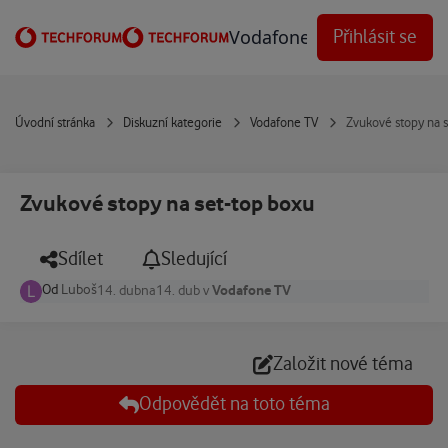
Přejít na obsah
Vodafone Techforum
Přihlásit se
Úvodní stránka
Diskuzní kategorie
Vodafone TV
Zvukové stopy na 
Zvukové stopy na set-top boxu
Sdílet
Sledující
Od
Luboš
Vodafone TV
14. dubna
14. dub
v
Založit nové téma
Odpovědět na toto téma