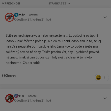
PRVNÍ STRÁNKA
PŘEDCHOZÍ
STRÁNKA 7 Z 7
Komár
Status
Uživatel
Odesláno
21. května
21. kvě
Spíše to nechápete vy a nebo nejste ženatí. Lubošovi je to úplně
jedno v jaké řeči ten pořad je, ale co mu není jedno, tak je to, že jej
nejspíše neustále bombarduje jeho žena kdy to bude a třeba má i
zakázaný sex do té doby. Takže prosím Vdf, aby urychleně provedl
nápravu, jinak si pan Luboš už nikdy neštrejchne. A to nikdo
nechceme. Chlapi sobě.
Citovat
1
dad18
Status
Uživatel
Odesláno
21. května
21. kvě