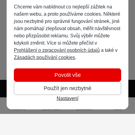
Chceme vám nabídnout co nejlepší zážitek na
našem webu, a proto používáme cookies. Některé
jsou nezbytné pro správné fungování stránek, jiné
nám pomáhají zlepšovat obsah, měřit návštěvnost
nebo přizpůsobit reklamu. Svůj výběr můžete
kdykoli změnit. Více si můžete přečíst v
Prohlášení o zpracování osobních údajů
a také v
Zásadách používání cookies
.
Povolit vše
Použít jen nezbytné
Nastavení
Světlý režim
Tmavý režim
Předvolba systému
Jazyk
RSS
Přihlásit se
Vytvořit účet
Vyhledávání
Menu
Ochrana osobních údajů
Cookies