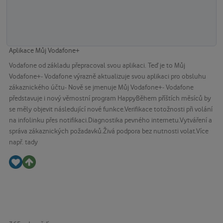
Aplikace Můj Vodafone+
Vodafone od základu přepracoval svou aplikaci. Teď je to Můj
Vodafone+- Vodafone výrazně aktualizuje svou aplikaci pro obsluhu
zákaznického účtu- Nově se jmenuje Můj Vodafone+- Vodafone
představuje i nový věrnostní program HappyBěhem příštích měsíců by
se měly objevit následující nové funkce.Verifikace totožnosti při volání
na infolinku přes notifikaci.Diagnostika pevného internetu.Vytváření a
správa zákaznických požadavků.Živá podpora bez nutnosti volat.Více
např. tady