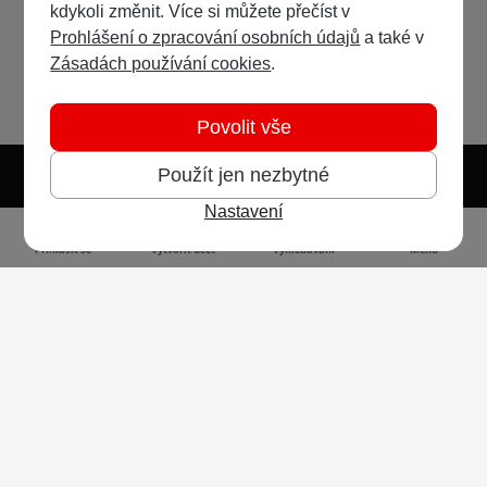
kdykoli změnit. Více si můžete přečíst v
Prohlášení o zpracování osobních údajů
a také v
Zásadách používání cookies
.
Povolit vše
Použít jen nezbytné
Nastavení
Světlý režim
Tmavý režim
Předvolba systému
Jazyk
RSS
Přihlásit se
Vytvořit účet
Vyhledávání
Menu
Ochrana osobních údajů
Cookies
Vodafone Czech Republic a.s.,
nám. Junkových 2808/2, 155 00 - Praha 5,
IČO 25788001, sp. zn. B 6064 vedená u Městského
soudu v Praze
Powered by
Invision Community