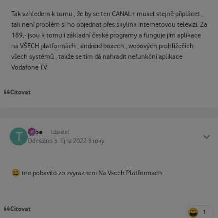
Tak vzhledem k tomu , že by se ten CANAL+ musel stejně připlácet ,
tak není problém si ho objednat přes skylink internetovou televizi. Za
189,- jsou k tomu i základní české programy a funguje jim aplikace
na VŠECH platformách , android boxech , webových prohlížečích
všech systémů , takže se tím dá nahradit nefunkční aplikace
Vodafone TV.
Citovat
Tube
Status
Uživatel
Odesláno
3. října 2022
3 roky
😄
me pobavilo zo zvyrazneni Na Vsech Platformach
Citovat
1