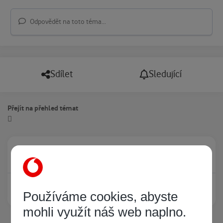
Odpovědět na toto téma...
Sdílet
Sledující
Přejít na přehled témat
Právě prohlíží tuto stránku
0
Žádný registrovaný uživatel si neprohlíží tuto stránku
Používáme cookies, abyste
mohli využít náš web naplno.