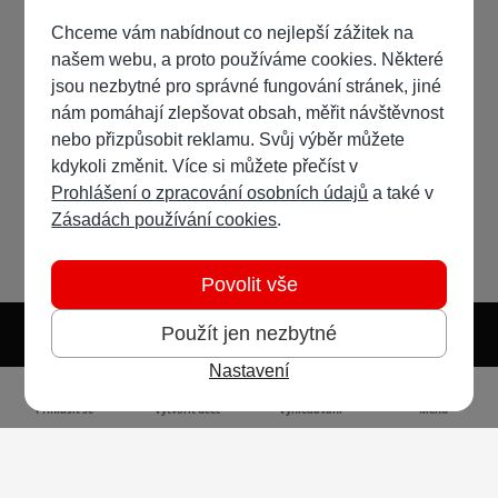
Chceme vám nabídnout co nejlepší zážitek na
našem webu, a proto používáme cookies. Některé
jsou nezbytné pro správné fungování stránek, jiné
nám pomáhají zlepšovat obsah, měřit návštěvnost
nebo přizpůsobit reklamu. Svůj výběr můžete
kdykoli změnit. Více si můžete přečíst v
Prohlášení o zpracování osobních údajů
a také v
Zásadách používání cookies
.
Povolit vše
Použít jen nezbytné
Nastavení
Světlý režim
Tmavý režim
Předvolba systému
Jazyk
RSS
Přihlásit se
Vytvořit účet
Vyhledávání
Menu
Ochrana osobních údajů
Cookies