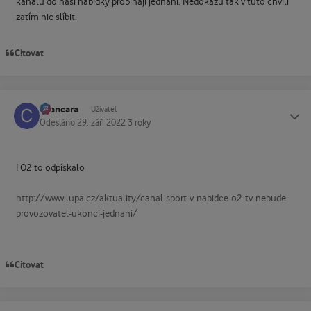
kanálu do naší nabídky probíhají jednání. Nedokážu tak v tuto chvíli
zatím nic slíbit.
Citovat
cvancara
Status
Uživatel
Odesláno
29. září 2022
3 roky
I O2 to odpískalo
http://www.lupa.cz/aktuality/canal-sport-v-nabidce-o2-tv-nebude-
provozovatel-ukonci-jednani/
Citovat