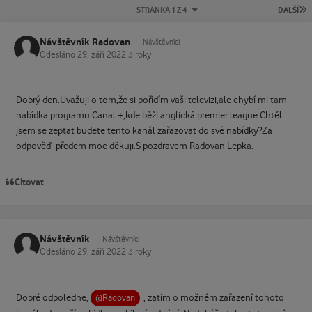
P
STRÁNKA 1 Z 4
DALŠÍ
Návštěvník Radovan
Návštěvníci
Odesláno
29. září 2022
3 roky
Dobrý den.Uvažuji o tom,že si pořídím vaši televizi,ale chybí mi tam
nabídka programu Canal +,kde běži anglická premier league.Chtěl
jsem se zeptat budete tento kanál zařazovat do své nabídky?Za
odpověď předem moc děkuji.S pozdravem Radovan Lepka.
Citovat
Návštěvník
Návštěvníci
Odesláno
29. září 2022
3 roky
Dobré odpoledne,
, zatím o možném zařazení tohoto
@Radovan