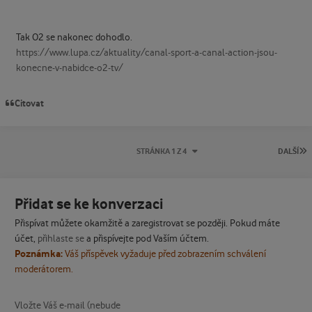
Tak O2 se nakonec dohodlo.
https://www.lupa.cz/aktuality/canal-sport-a-canal-action-jsou-
konecne-v-nabidce-o2-tv/
Citovat
P
STRÁNKA 1 Z 4
DALŠÍ
Přidat se ke konverzaci
Přispívat můžete okamžitě a zaregistrovat se později. Pokud máte
účet,
přihlaste se
a přispívejte pod Vaším účtem.
Poznámka:
Váš příspěvek vyžaduje před zobrazením schválení
moderátorem.