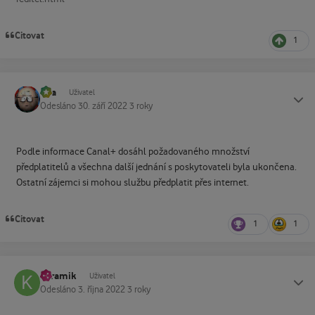
Citovat
1
vpa
Status
Uživatel
Odesláno
30. září 2022
3 roky
Podle informace Canal+ dosáhl požadovaného množství
předplatitelů a všechna další jednání s poskytovateli byla ukončena.
Ostatní zájemci si mohou službu předplatit přes internet.
Citovat
1
1
keramik
Status
Uživatel
Odesláno
3. října 2022
3 roky