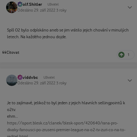
Adolf.Shitler
Status
Uživatel
Odesláno
29. září 2022
3 roky
Spíš O2 bylo odpískáno aneb se jim vrátilo jejich chování v minulých
letech. Na každého jednou dojde.
Citovat
1
Daviddvbc
Status
Uživatel
Odesláno
29. září 2022
3 roky
Je to zajímavé, jelikož to byl jeden z jejich hlavních sellingpointů k
o2tv.
ehm...
https://isport.blesk.cz/clanek/blesk-sport/420640/rana-pro-
divaky-fanousci-po-zruseni-premier-league-na-o2-tv-zuri-co-na-to-
reditel.html