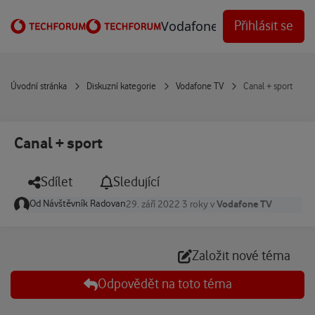
Přejít na obsah
Vodafone Techforum
Přihlásit se
Úvodní stránka
Diskuzní kategorie
Vodafone TV
Canal + sport
Canal + sport
Sdílet
Sledující
Od
Návštěvník Radovan
Vodafone TV
29. září 2022
3 roky
v
Založit nové téma
Odpovědět na toto téma