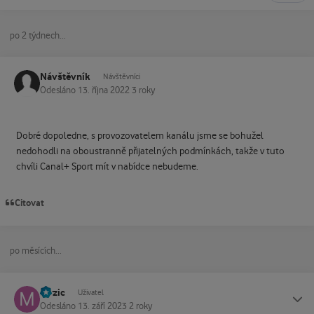
po 2 týdnech...
Návštěvník
Návštěvníci
Odesláno
13. října 2022
3 roky
Dobré dopoledne, s provozovatelem kanálu jsme se bohužel
nedohodli na oboustranně přijatelných podmínkách, takže v tuto
chvíli Canal+ Sport mít v nabídce nebudeme.
Citovat
po měsících...
mrzic
Status
Uživatel
Odesláno
13. září 2023
2 roky