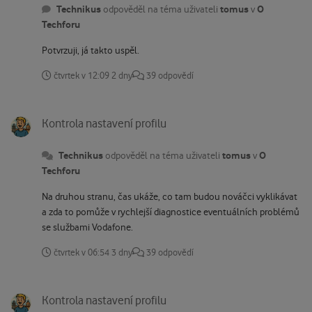
Technikus
tomus
O
odpověděl na téma uživateli
v
Techforu
Potvrzuji, já takto uspěl.
čtvrtek v 12:09
2 dny
39 odpovědí
Kontrola nastavení profilu
Kontrola nastavení profilu
Technikus
tomus
O
odpověděl na téma uživateli
v
Techforu
Na druhou stranu, čas ukáže, co tam budou nováčci vyklikávat
a zda to pomůže v rychlejší diagnostice eventuálních problémů
se službami Vodafone.
čtvrtek v 06:54
3 dny
39 odpovědí
Kontrola nastavení profilu
Kontrola nastavení profilu