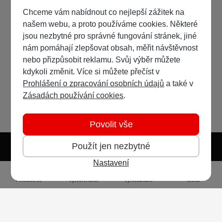
Chceme vám nabídnout co nejlepší zážitek na
našem webu, a proto používáme cookies. Některé
jsou nezbytné pro správné fungování stránek, jiné
nám pomáhají zlepšovat obsah, měřit návštěvnost
nebo přizpůsobit reklamu. Svůj výběr můžete
kdykoli změnit. Více si můžete přečíst v
Prohlášení o zpracování osobních údajů
a také v
Zásadách používání cookies
.
Povolit vše
Použít jen nezbytné
Nastavení
Světlý režim
Tmavý režim
Předvolba systému
Jazyk
RSS
Přihlásit se
Vytvořit účet
Vyhledávání
Menu
Ochrana osobních údajů
Cookies