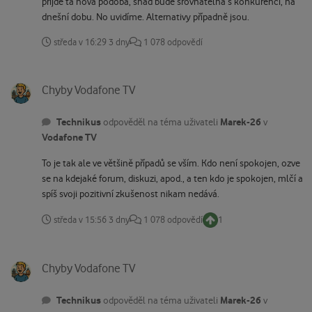
přijde ta nová podoba, snad bude srovnatelná s konkurencí, na
dnešní dobu. No uvidíme. Alternativy případně jsou.
středa v 16:29
3 dny
1 078 odpovědí
Chyby Vodafone TV
Chyby Vodafone TV
Technikus
Marek-26
odpověděl na téma uživateli
v
Vodafone TV
To je tak ale ve většině případů se vším. Kdo není spokojen, ozve
se na kdejaké forum, diskuzi, apod., a ten kdo je spokojen, mlčí a
spíš svoji pozitivní zkušenost nikam nedává.
středa v 15:56
3 dny
1 078 odpovědí
1
Chyby Vodafone TV
Chyby Vodafone TV
Technikus
Marek-26
odpověděl na téma uživateli
v