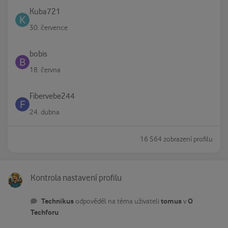
Kuba721
30. července
bobis
18. června
Fibervebe244
24. dubna
16 564 zobrazení profilu
Kontrola nastavení profilu
Kontrola nastavení profilu
Technikus
tomus
O
odpověděl na téma uživateli
v
Techforu