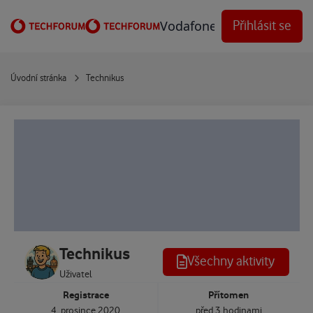
Přejít na obsah
Vodafone Techforum
Přihlásit se
Úvodní stránka
Technikus
Technikus
Všechny aktivity
Uživatel
Registrace
Přítomen
4. prosince 2020
před 3 hodinami