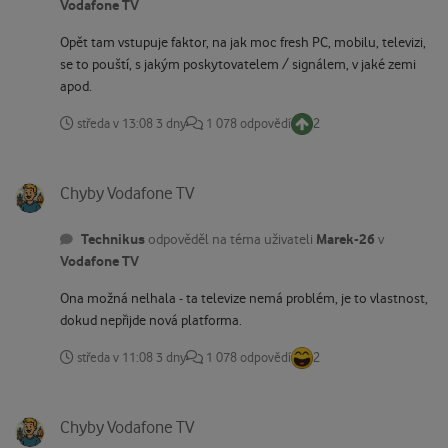
Vodafone TV
Opět tam vstupuje faktor, na jak moc fresh PC, mobilu, televizi,
se to pouští, s jakým poskytovatelem / signálem, v jaké zemi
apod.
středa v 13:08
3 dny
1 078 odpovědí
2
Chyby Vodafone TV
Chyby Vodafone TV
Technikus
Marek-26
odpověděl na téma uživateli
v
Vodafone TV
Ona možná nelhala - ta televize nemá problém, je to vlastnost,
dokud nepřijde nová platforma.
středa v 11:08
3 dny
1 078 odpovědí
2
Chyby Vodafone TV
Chyby Vodafone TV