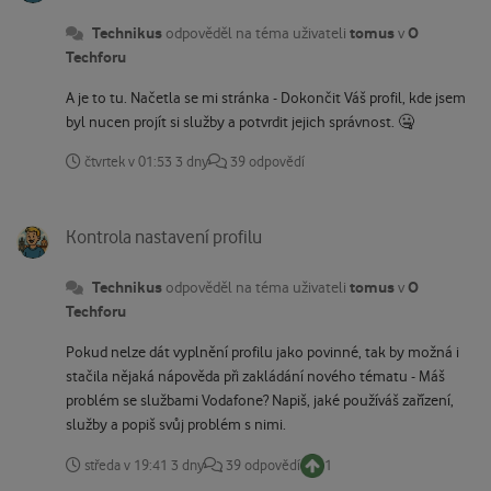
Technikus
tomus
O
odpověděl na téma uživateli
v
Techforu
A je to tu. Načetla se mi stránka - Dokončit Váš profil, kde jsem
byl nucen projít si služby a potvrdit jejich správnost. 🤐
čtvrtek v 01:53
3 dny
39 odpovědí
Kontrola nastavení profilu
Kontrola nastavení profilu
Technikus
tomus
O
odpověděl na téma uživateli
v
Techforu
Pokud nelze dát vyplnění profilu jako povinné, tak by možná i
stačila nějaká nápověda při zakládání nového tématu - Máš
problém se službami Vodafone? Napiš, jaké používáš zařízení,
služby a popiš svůj problém s nimi.
středa v 19:41
3 dny
39 odpovědí
1