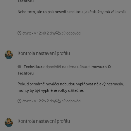
Techforu
Nebo toto, ale to pak nesedí s realitou, jaké služby má zákazník.
čtvrtek v 12:40
2 dny
39 odpovědí
Kontrola nastavení profilu
Kontrola nastavení profilu
Technikus
tomus
O
odpověděl na téma uživateli
v
Techforu
Pokud primárně nováčci nebudou vyplňovat nějaký nesmysly,
mohly by být vyplněné volby užitečné.
čtvrtek v 12:25
2 dny
39 odpovědí
Kontrola nastavení profilu
Kontrola nastavení profilu