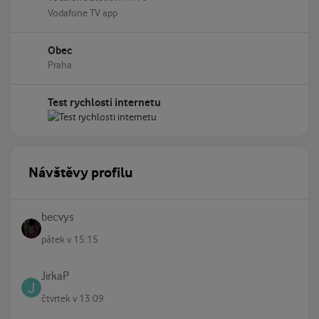
Vodafone TV app
Obec
Praha
Test rychlosti internetu
Návštěvy profilu
becvys
pátek v 15:15
JirkaP
čtvrtek v 13:09