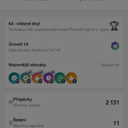
64 - vítězné dny!
64 - vítězné dny!
🏆
Technikus měl nejoblíbenější obsah!
Poslední výhra 5. srpna
Zobrazit vše
Úroveň 14
Vaše aktuální hodnost (14/14)
Zobrazit vše
Nejnovější odznaky
Zobrazit vše
VZÁCNÝ
VZÁCNÝ
VZÁCNÝ
Všechny aktivity
Příspěvky
2 131
Všechny aktivity
Všechny odpovědi
Řešení
11
Všechny odpovědi