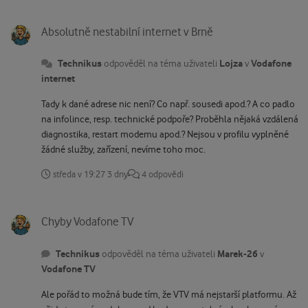
Absolutně nestabilní internet v Brně
Absolutně nestabilní internet v Brně
Technikus
Lojza
Vodafone
odpověděl na téma uživateli
v
internet
Tady k dané adrese nic není? Co např. sousedi apod.? A co padlo
na infolince, resp. technické podpoře? Proběhla nějaká vzdálená
diagnostika, restart modemu apod.? Nejsou v profilu vyplněné
žádné služby, zařízení, nevíme toho moc.
středa v 19:27
3 dny
4 odpovědi
Chyby Vodafone TV
Chyby Vodafone TV
Technikus
Marek-26
odpověděl na téma uživateli
v
Vodafone TV
Ale pořád to možná bude tím, že VTV má nejstarší platformu. Až