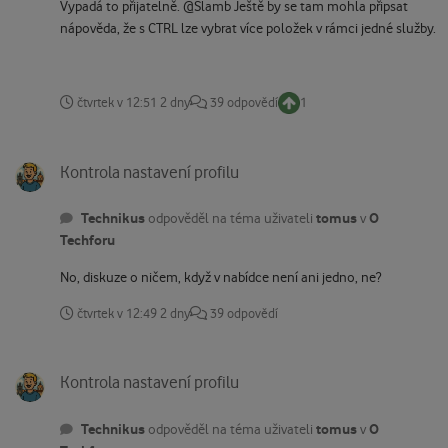
Vypadá to přijatelně. @Slamb Ještě by se tam mohla připsat
nápověda, že s CTRL lze vybrat více položek v rámci jedné služby.
čtvrtek v 12:51
2 dny
39 odpovědí
1
Kontrola nastavení profilu
Kontrola nastavení profilu
Technikus
tomus
O
odpověděl na téma uživateli
v
Techforu
No, diskuze o ničem, když v nabídce není ani jedno, ne?
čtvrtek v 12:49
2 dny
39 odpovědí
Kontrola nastavení profilu
Kontrola nastavení profilu
Technikus
tomus
O
odpověděl na téma uživateli
v