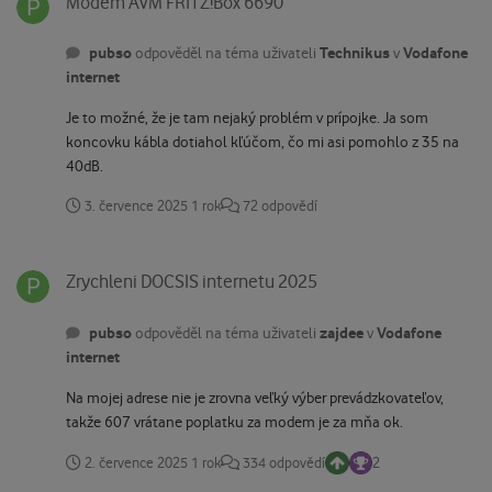
Modem AVM FRITZ!Box 6690
pubso
Technikus
Vodafone
odpověděl na téma uživateli
v
internet
Je to možné, že je tam nejaký problém v prípojke. Ja som
koncovku kábla dotiahol kľúčom, čo mi asi pomohlo z 35 na
40dB.
3. července 2025
1 rok
72 odpovědí
Zrychleni DOCSIS internetu 2025
Zrychleni DOCSIS internetu 2025
pubso
zajdee
Vodafone
odpověděl na téma uživateli
v
internet
Na mojej adrese nie je zrovna veľký výber prevádzkovateľov,
takže 607 vrátane poplatku za modem je za mňa ok.
2. července 2025
1 rok
334 odpovědí
2