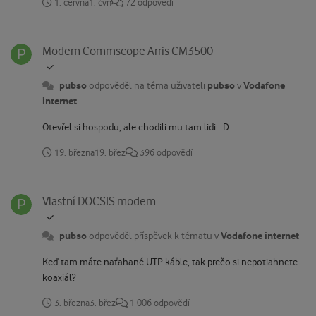
1. června
1. čvn
72 odpovědí
Modem Commscope Arris CM3500
Modem Commscope Arris CM3500
pubso
pubso
Vodafone
odpověděl na téma uživateli
v
internet
Otevřel si hospodu, ale chodili mu tam lidi :-D
19. března
19. břez
396 odpovědí
Vlastní DOCSIS modem
Vlastní DOCSIS modem
pubso
Vodafone internet
odpověděl příspěvek k tématu v
Keď tam máte naťahané UTP káble, tak prečo si nepotiahnete
koaxiál?
3. března
3. břez
1 006 odpovědí