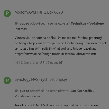
Modem AVM FRITZ!Box 6690
Modem AVM FRITZ!Box 6690
pubso
Technikus
Vodafone
odpověděl na téma uživateli
v
internet
V inom vlákne som sa dočítal, že niekto má Fritzbox prepnutý
do bridgu. Nejak ma to zaujalo a po troche googlenia som našiel
tento zaujímavý "neoficálny" návod, ako bridge rozbehať:
https://ittweak.de/bridge-mode-in-fritzbox-aktivieren-mit-
einem-trick/ po anglicky vo videu tu:
16. února
16. úno
72 odpovědí
https://www.youtube.com/watch?v=AGq9uHw3xF8 Zaujímalo
by ma, či to niekto skúšal. :-)
Synology NAS - rychlost připojení
Synology NAS - rychlost připojení
pubso
Jan Kucharčík
odpověděl na téma uživateli
v
Vodafone internet
Tak okolo 200 Mbit/s download aj upload. Veľa záleží aj na