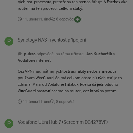
rýchlosti procesora, pretože sa ten prenos šifruje. A Fritzbox ako
router má ten procesor celkom slabý.
11. února
11. úno
8 odpovědí
1
Synology NAS - rychlost připojení
Synology NAS - rychlost připojení
pubso
Jan Kucharčík
odpověděl na téma uživateli
v
Vodafone internet
Cez VPN maximálnej rýchlosti asi nikdy nedosiahnete. Ja
používam WireGuard, čo má celkom obstojnú rýchlosť, je to
zdarma. Mám od Vodafone Fritzbox, kde sa dá jednoducho
WireGuard nastaviť priamo na routeri, cez ktorý sa potom
dokážem pripojiť na moju vnútornú sieť a tým pádom aj na
11. února
11. úno
8 odpovědí
Synology cez zariadenie, kde mám WireGuard nainštalovaný
(mobil, PC,...). Ak sa nedá nastaviť WireGuard na routeri, dá sa na
Vodafone Ultra Hub 7 (Sercomm DG4278VF)
Synology nainštalovať cez Docker. Ešte som skúšal aj TailScale,
Vodafone Ultra Hub 7 (Sercomm DG4278VF)
čo je tiež podobné WireGuardu.