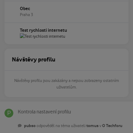
Obec
Praha 3
Test rychlosti internetu
Návštěvy profilu
Návštěvy profilu jsou zakázány a nejsou zobrazeny ostatním
uživatelům.
Kontrola nastavení profilu
Kontrola nastavení profilu
pubso
tomus
O Techforu
odpověděl na téma uživateli
v