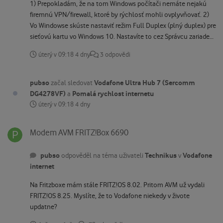
1) Prepokladám, že na tom Windows počítači nemáte nejakú
firemnú VPN/firewall, ktoré by rýchlosť mohli ovplyvňovať. 2)
Vo Windowse skúste nastaviť režim Full Duplex (plný duplex) pre
sieťovú kartu vo Windows 10. Nastavíte to cez Správcu zariadení,
záložku Rozšírené (Advanced) a položku Rychlost a duplex
úterý v 09:18
4 dny
3 odpovědi
(Speed & Duplex). 3) V prípade USB sieťovej karty sa pozrite aj na
nastavenie napájania USB sieťovej karty vo Windows, čo urobíte
cez Správcu zariadení, kde vypnete úsporný režim pre samotnú
pubso
Vodafone Ultra Hub 7 (Sercomm
začal sledovat
kartu aj pre USB porty. 4) Skúste ešte poriadne preveriť zapojenie
DG4278VF)
Pomalá rychlost internetu
a
kábla do modemu a zo zásuvky, kľudne to pritiahnite jemne
úterý v 09:18
4 dny
uťahovacím kľúčom. 5) Ak nepomôže ani jeden z bodov vyššie,
Modem AVM FRITZ!Box 6690
volajte technickú podporu Vodafone. Fritzbox mi dáva v pohode
Modem AVM FRITZ!Box 6690
2000/400 aj keď teda nemám úplne načistejší signál.
pubso
Technikus
Vodafone
odpověděl na téma uživateli
v
internet
Na Fritzboxe mám stále FRITZ!OS 8.02. Pritom AVM už vydali
FRITZ!OS 8.25. Myslíte, že to Vodafone niekedy v živote
updatne?