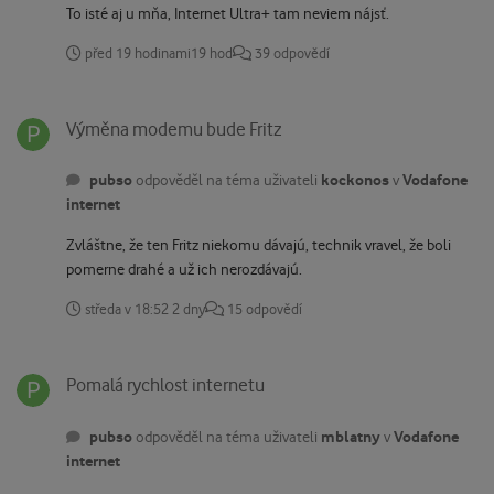
To isté aj u mňa, Internet Ultra+ tam neviem nájsť.
před 19 hodinami
19 hod
39 odpovědí
Výměna modemu bude Fritz
Výměna modemu bude Fritz
pubso
kockonos
Vodafone
odpověděl na téma uživateli
v
internet
Zvláštne, že ten Fritz niekomu dávajú, technik vravel, že boli
pomerne drahé a už ich nerozdávajú.
středa v 18:52
2 dny
15 odpovědí
Pomalá rychlost internetu
Pomalá rychlost internetu
pubso
mblatny
Vodafone
odpověděl na téma uživateli
v
internet