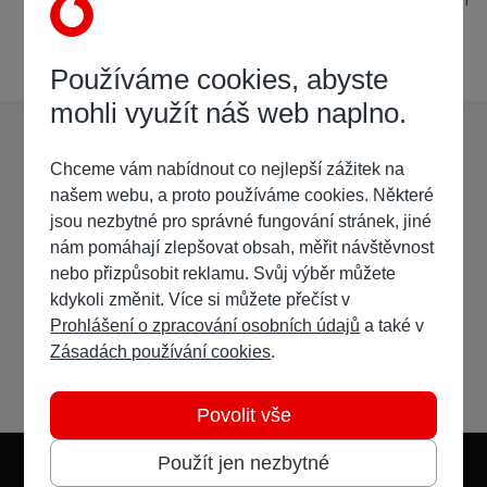
900mbit/s cez iPerf (v tej istej miestnosti). Pokrytie v 3 izbovom
byte lepšie ako na TP-Link routeri.
17. června 2025
1 rok
38 odpovědí
Používáme cookies, abyste
mohli využít náš web naplno.
Chceme vám nabídnout co nejlepší zážitek na
našem webu, a proto používáme cookies. Některé
jsou nezbytné pro správné fungování stránek, jiné
nám pomáhají zlepšovat obsah, měřit návštěvnost
nebo přizpůsobit reklamu. Svůj výběr můžete
kdykoli změnit. Více si můžete přečíst v
Prohlášení o zpracování osobních údajů
a také v
Zásadách používání cookies
.
Povolit vše
Použít jen nezbytné