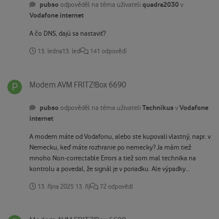
pubso
quadra2030
odpověděl na téma uživateli
v
Vodafone internet
A čo DNS, dajú sa nastaviť?
13. ledna
13. led
141 odpovědí
Modem AVM FRITZ!Box 6690
Modem AVM FRITZ!Box 6690
pubso
Technikus
Vodafone
odpověděl na téma uživateli
v
internet
A modem máte od Vodafonu, alebo ste kupovali vlastný, napr. v
Nemecku, keď máte rozhranie po nemecky? Ja mám tiež
mnoho Non-correctable Errors a tiež som mal technika na
kontrolu a povedal, že signál je v poriadku. Ale výpadky
neregistrujem.
13. října 2025
13. říj
72 odpovědí
Modem AVM FRITZ!Box 6690