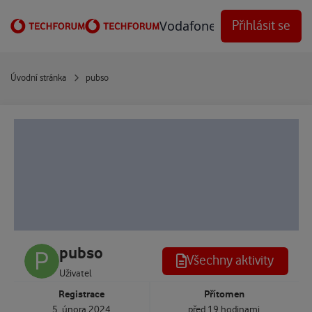
Přejít na obsah
Vodafone Techforum
Přihlásit se
Úvodní stránka
pubso
pubso
Všechny aktivity
Uživatel
Registrace
Přítomen
5. února 2024
před 19 hodinami