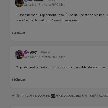
Adolf.Shitler
Uživatel
Odesláno
18. března 2020
6 let
Klidně tím mohli zaplácnout kanál ČT Sport, kde stejně nic není.
takové úlety, že nad tím zůstává rozum stát...
Citovat
Jirka007
Uživatel
Odesláno
18. března 2020
6 let
Moje stari rodice budou za CT3 moc radi,takovahle stanice je zajim
Citovat
PRVNÍ STRÁNKA
POSLEDNÍ STRÁ
PŘEDCHOZÍ
261
262
263
264
265
266
267
268
269
270
271
DALŠÍ
STRÁNKA 266 