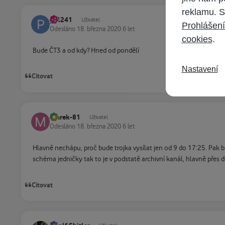
reklamu. S
pol241
Uživatel
Prohlášení
Odesláno
18. března 2020
6 let
cookies
.
Bude ČT3 a od kdy? Hned od pondělí
Nastavení
Citovat
marek-81
Uživatel
Odesláno
18. března 2020
6 let
Hlavně nechápu, proč bude trojka vysílat jen od 9 do 17:25. Pak 
schéma jedničky tak to je v podstatě archivní kanál, hlavně přes 
Citovat