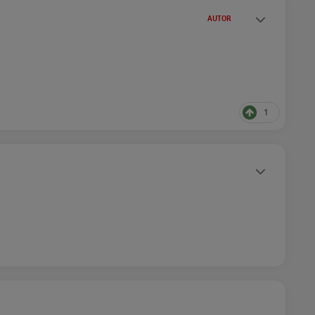
Statusy autora
AUTOR
1
Statusy autora