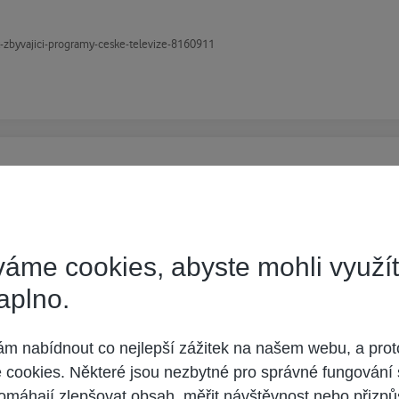
rt-zbyvajici-programy-ceske-televize-8160911
áme cookies, abyste mohli využí
ews
aplno.
t přes flash na DVB-C.
 nabídnout co nejlepší zážitek na našem webu, a prot
cookies. Některé jsou nezbytné pro správné fungování 
omáhají zlepšovat obsah, měřit návštěvnost nebo přizpů