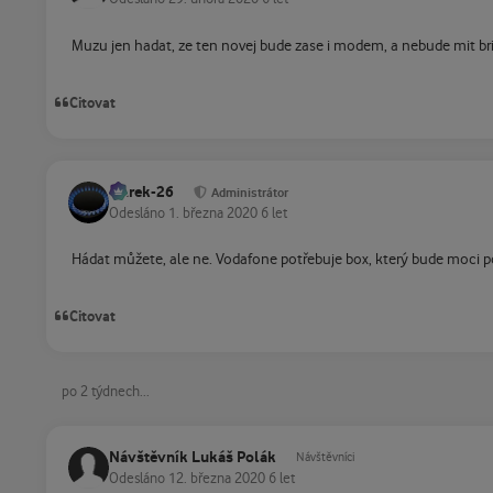
Muzu jen hadat, ze ten novej bude zase i modem, a nebude mit b
Citovat
Marek-26
Administrátor
Odesláno
1. března 2020
6 let
Hádat můžete, ale ne. Vodafone potřebuje box, který bude moci použ
Citovat
po 2 týdnech...
Návštěvník Lukáš Polák
Návštěvníci
Odesláno
12. března 2020
6 let