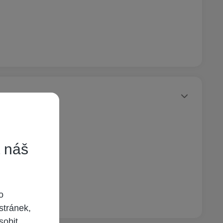
Statusy autora
t náš
o
stránek,
sobit