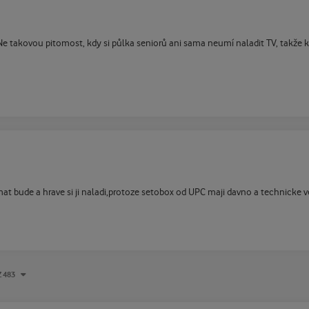
 Ne takovou pitomost, kdy si půlka seniorů ani sama neumí naladit TV, takže
at bude a hrave si ji naladi,protoze setobox od UPC maji davno a technicke ve
NKA
Z 483