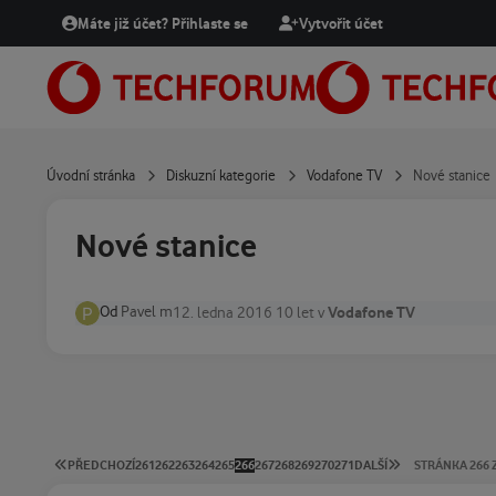
Přejít na obsah
Máte již účet? Přihlaste se
Vytvořit účet
Úvodní stránka
Diskuzní kategorie
Vodafone TV
Nové stanice
Nové stanice
Od
Pavel m
Vodafone TV
12. ledna 2016
10 let
v
PRVNÍ STRÁNKA
POSLEDNÍ STRÁ
PŘEDCHOZÍ
261
262
263
264
265
266
267
268
269
270
271
DALŠÍ
STRÁNKA 266 