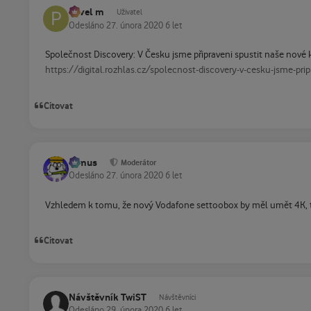
Pavel m
Uživatel
Odesláno
27. února 2020
6 let
Společnost Discovery: V Česku jsme připraveni spustit naše nové
https://digital.rozhlas.cz/spolecnost-discovery-v-cesku-jsme-pr
Citovat
tomus
Moderátor
Odesláno
27. února 2020
6 let
Vzhledem k tomu, že nový Vodafone settoobox by měl umět 4K, t
Citovat
Návštěvník TwiST
Návštěvníci
Odesláno
29. února 2020
6 let