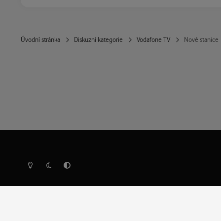
Úvodní stránka
Diskuzní kategorie
Vodafone TV
Nové stanice
Světlý režim
Tmavý režim
Předvolba systému
Ochrana osobních údajů
Cookies