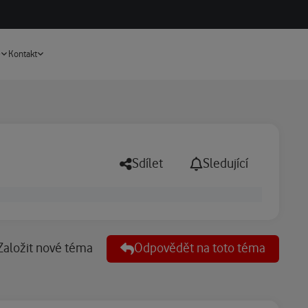
Vyhledávání
e
Kontakt
Sdílet
Sledující
Založit nové téma
Odpovědět na toto téma