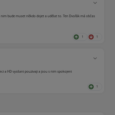
Statusy autora
 k nim bude muset někdo dojet a udělat to. Ten Dvořák má občas
1
1
Statusy autora
ci a HD vysilani pouzivaji a jsou s nim spokojeni
1