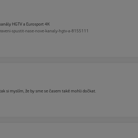
 kanály HGTV a Eurosport 4K
ipraveni-spustit-nase-nove-kanaly-hgtv-a-8155111
ak si myslím, že by sme se časem také mohli dočkat.