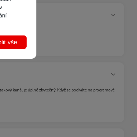
 v
Statusy autora
ání
lit vše
Statusy autora
ť takový kanál je úplně zbytečný. Když se podíváte na programové