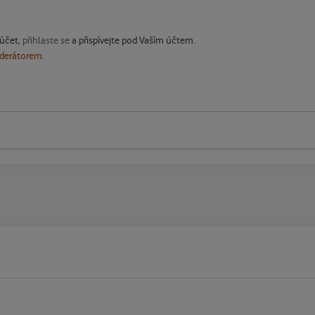
 účet,
přihlaste se
a přispívejte pod Vaším účtem.
oderátorem.