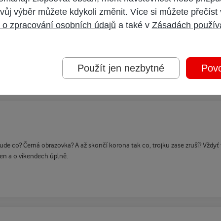
vůj výběr můžete kdykoli změnit. Více si můžete přečíst
 o zpracování osobních údajů
a také v
Zásadách použív
Použít jen nezbytné
Povo
bude co? Černá obrazovka? A až skončí korona tak co, trojku zase zruší? Vždy
den a o víkendech úplně.