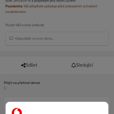
účet,
přihlaste se
a přispívejte pod Vaším účtem.
Poznámka:
Váš příspěvek vyžaduje před zobrazením schválení
moderátorem.
Odpovědět na toto téma...
Sdílet
Sledující
Přejít na přehled témat
Právě prohlíží tuto stránku
0