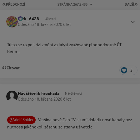
PRVNÍ STRÁNKA
P
PŘEDCHOZÍ
STRÁNKA 267 Z 483
DALŠÍ
Jack_6428
Status
Uživatel
Odesláno
18. března 2020
6 let
Třeba se to po krizi změní za kdysi zvažované plnohodnotné ČT
Retro...
Citovat
2
Návštěvník hrochada
Návštěvníci
Odesláno
18. března 2020
6 let
Vetšina novějších TV si umí doladit nové kanály bez
@Adolf.Shitler
nutnosti jakéhokoli zásahu ze strany uživatele.