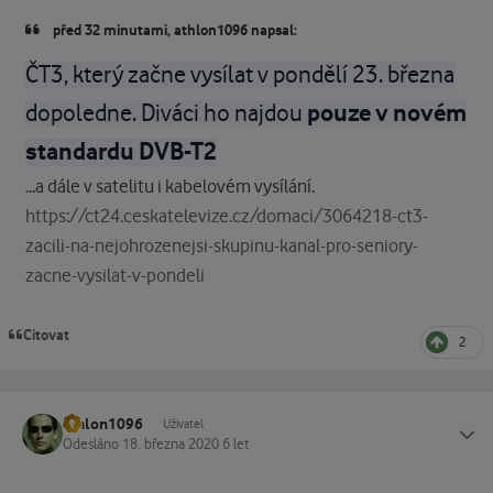
před 32 minutami, athlon1096 napsal:
ČT3, který začne vysílat v pondělí 23. března
pouze v novém
dopoledne. Diváci ho najdou
standardu DVB-T2
...a dále v satelitu i kabelovém vysílání.
https://ct24.ceskatelevize.cz/domaci/3064218-ct3-
zacili-na-nejohrozenejsi-skupinu-kanal-pro-seniory-
zacne-vysilat-v-pondeli
Citovat
2
athlon1096
Status
Uživatel
Odesláno
18. března 2020
6 let