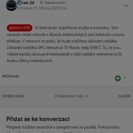
Marek-26
Status
Administrátor
Odesláno
19. března 2020
6 let
Tv Start je jen doplňková služba k internetu. Tam
@athlon1096
opravdu nikdo nebude z důvodu krátkodobých akcí kdokoliv cokoliv
přidávat. V tiskovce se psalo, že bude rozšířena základní nabídka.
Základní nabídka UPC televize je TV Klasik, tedy DVB-C. To, že jsou
nějaké kanály dostupné krátkodobě v nižší nabídce neznamená že
budou šířeny nekódovaně.
Citovat
1
PRVNÍ STRÁNKA
P
PŘEDCHOZÍ
STRÁNKA 267 Z 483
DALŠÍ
Přidat se ke konverzaci
Přispívat můžete okamžitě a zaregistrovat se později. Pokud máte