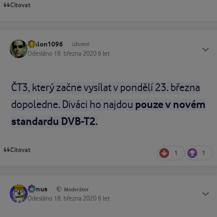
Citovat
athlon1096
Status
Uživatel
Odesláno
18. března 2020
6 let
ČT3, který začne vysílat v pondělí 23. března
pouze v novém
dopoledne. Diváci ho najdou
standardu DVB-T2.
Citovat
1
1
tomus
Status
Moderátor
Odesláno
18. března 2020
6 let