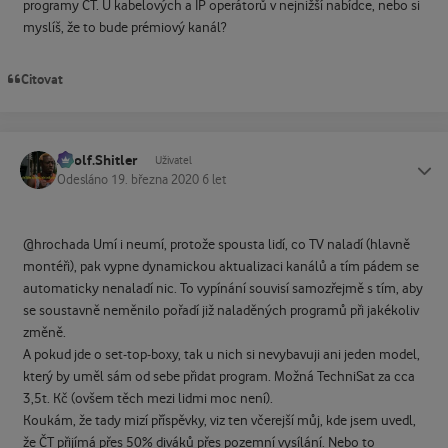
programy ČT. U kabelových a IP operátorů v nejnižší nabídce, nebo si
myslíš, že to bude prémiový kanál?
Citovat
Adolf.Shitler
Status
Uživatel
Odesláno
19. března 2020
6 let
@hrochada Umí i neumí, protože spousta lidí, co TV naladí (hlavně
montéři), pak vypne dynamickou aktualizaci kanálů a tím pádem se
automaticky nenaladí nic. To vypínání souvisí samozřejmě s tím, aby
se soustavně neměnilo pořadí již naladěných programů při jakékoliv
změně.
A pokud jde o set-top-boxy, tak u nich si nevybavuji ani jeden model,
který by uměl sám od sebe přidat program. Možná TechniSat za cca
3,5t. Kč (ovšem těch mezi lidmi moc není).
Koukám, že tady mizí příspěvky, viz ten včerejší můj, kde jsem uvedl,
že ČT přijímá přes 50% diváků přes pozemní vysílání. Nebo to