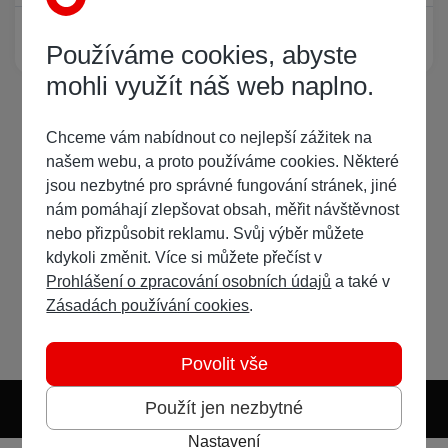
Žádný registrovaný uživatel si neprohlíží tuto stránku
Používáme cookies, abyste
mohli využít náš web naplno.
Chceme vám nabídnout co nejlepší zážitek na
našem webu, a proto používáme cookies. Některé
jsou nezbytné pro správné fungování stránek, jiné
nám pomáhají zlepšovat obsah, měřit návštěvnost
nebo přizpůsobit reklamu. Svůj výběr můžete
kdykoli změnit. Více si můžete přečíst v
Prohlášení o zpracování osobních údajů
a také v
Zásadách používání cookies
.
Povolit vše
Použít jen nezbytné
Nastavení
Světlý režim
Tmavý režim
Předvolba systému