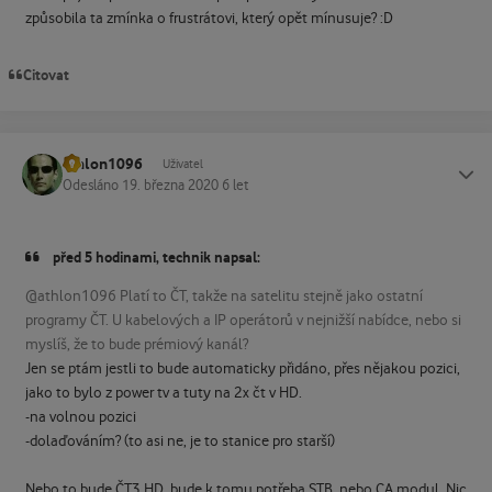
způsobila ta zmínka o frustrátovi, který opět mínusuje? :D
Citovat
athlon1096
Status
Uživatel
Odesláno
19. března 2020
6 let
před 5 hodinami, technik napsal:
@athlon1096 Platí to ČT, takže na satelitu stejně jako ostatní
programy ČT. U kabelových a IP operátorů v nejnižší nabídce, nebo si
myslíš, že to bude prémiový kanál?
Jen se ptám jestli to bude automaticky přidáno, přes nějakou pozici,
jako to bylo z power tv a tuty na 2x čt v HD.
-na volnou pozici
-dolaďováním? (to asi ne, je to stanice pro starší)
Nebo to bude ČT3 HD, bude k tomu potřeba STB, nebo CA modul. Nic