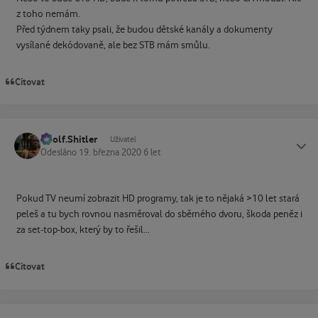
z toho nemám.
Před týdnem taky psali, že budou dětské kanály a dokumenty
vysílané dekódovaně, ale bez STB mám smůlu.
Citovat
Adolf.Shitler
Status
Uživatel
Odesláno
19. března 2020
6 let
Pokud TV neumí zobrazit HD programy, tak je to nějaká >10 let stará
peleš a tu bych rovnou nasměroval do sběrného dvoru, škoda peněz i
za set-top-box, který by to řešil...
Citovat