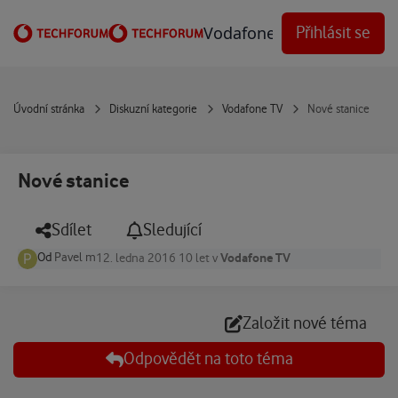
Přejít na obsah
Vodafone Techforum
Přihlásit se
Úvodní stránka
Diskuzní kategorie
Vodafone TV
Nové stanice
Nové stanice
Sdílet
Sledující
Od
Pavel m
Vodafone TV
12. ledna 2016
10 let
v
Založit nové téma
Odpovědět na toto téma