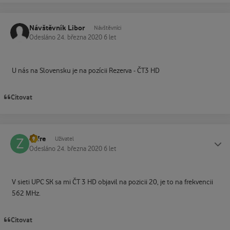
Návštěvník Libor
Návštěvníci
Odesláno
24. března 2020
6 let
U nás na Slovensku je na pozícii Rezerva - ČT3 HD
Citovat
zofre
Status
Uživatel
Odesláno
24. března 2020
6 let
V sieti UPC SK sa mi ČT 3 HD objavil na pozicii 20, je to na frekvencii
562 MHz.
Citovat