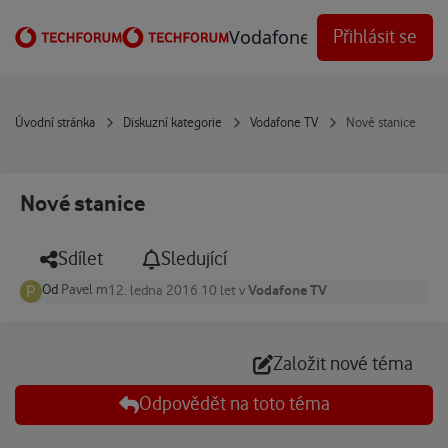
Přejít na obsah
Vodafone Techforum
Přihlásit se
Úvodní stránka
Diskuzní kategorie
Vodafone TV
Nové stanice
Nové stanice
Sdílet
Sledující
Od
Pavel m
Vodafone TV
12. ledna 2016
10 let
v
Založit nové téma
Odpovědět na toto téma