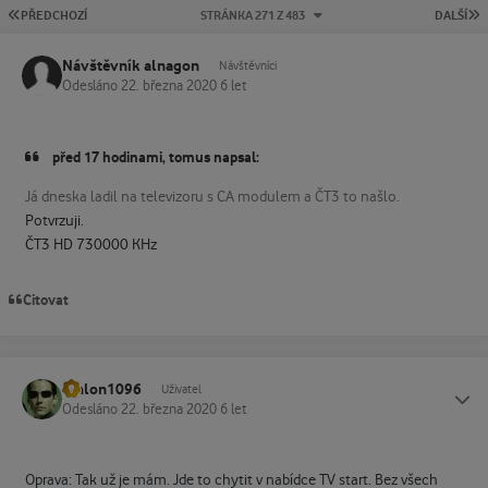
PRVNÍ STRÁNKA
P
PŘEDCHOZÍ
STRÁNKA 271 Z 483
DALŠÍ
Návštěvník alnagon
Návštěvníci
Odesláno
22. března 2020
6 let
před 17 hodinami, tomus napsal:
Já dneska ladil na televizoru s CA modulem a ČT3 to našlo.
Potvrzuji.
ČT3 HD 730000 KHz
Citovat
athlon1096
Status
Uživatel
Odesláno
22. března 2020
6 let
Oprava: Tak už je mám. Jde to chytit v nabídce TV start. Bez všech