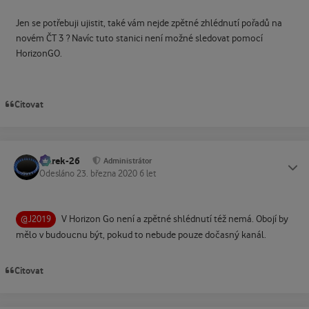
Jen se potřebuji ujistit, také vám nejde zpětné zhlédnutí pořadů na
novém ČT 3 ? Navíc tuto stanici není možné sledovat pomocí
HorizonGO.
Citovat
Marek-26
Status
Administrátor
Odesláno
23. března 2020
6 let
V Horizon Go není a zpětné shlédnutí též nemá. Obojí by
@J2019
mělo v budoucnu být, pokud to nebude pouze dočasný kanál.
Citovat