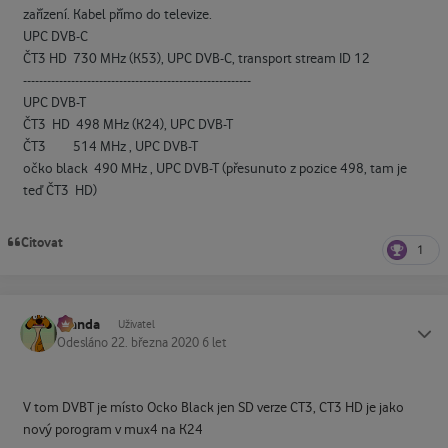
zařízení. Kabel přímo do televize.
UPC DVB-C
ČT3 HD 730 MHz (K53), UPC DVB-C, transport stream ID 12
---------------------------------------------------------
UPC DVB-T
ČT3 HD 498 MHz (K24), UPC DVB-T
ČT3 514 MHz , UPC DVB-T
očko black 490 MHz , UPC DVB-T (přesunuto z pozice 498, tam je
teď ČT3 HD)
Citovat
1
Standa
Status
Uživatel
Odesláno
22. března 2020
6 let
V tom DVBT je místo Ocko Black jen SD verze CT3, CT3 HD je jako
nový porogram v mux4 na K24