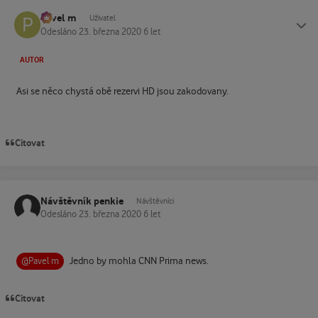
Pavel m
Status
Uživatel
Odesláno
23. března 2020
6 let
AUTOR
Asi se něco chystá obě rezervi HD jsou zakodovany.
Citovat
Návštěvník penkie
Návštěvníci
Odesláno
23. března 2020
6 let
Jedno by mohla CNN Prima news.
@Pavel m
Citovat