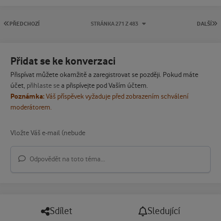
PRVNÍ STRÁNKA
P
PŘEDCHOZÍ
STRÁNKA 271 Z 483
DALŠÍ
Přidat se ke konverzaci
Přispívat můžete okamžitě a zaregistrovat se později. Pokud máte
účet,
přihlaste se
a přispívejte pod Vaším účtem.
Poznámka:
Váš příspěvek vyžaduje před zobrazením schválení
moderátorem.
Odpovědět na toto téma...
Sdílet
Sledující