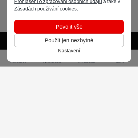
Prohlášení o zpracování osobních údajů
a také v
Zásadách používání cookies
.
Povolit vše
Použít jen nezbytné
Nastavení
Světlý režim
Tmavý režim
Předvolba systému
Jazyk
RSS
Přihlásit se
Vytvořit účet
Vyhledávání
Menu
Ochrana osobních údajů
Cookies
Vodafone Czech Republic a.s.,
nám. Junkových 2808/2, 155 00 - Praha 5,
IČO 25788001, sp. zn. B 6064 vedená u Městského
soudu v Praze
Powered by
Invision Community