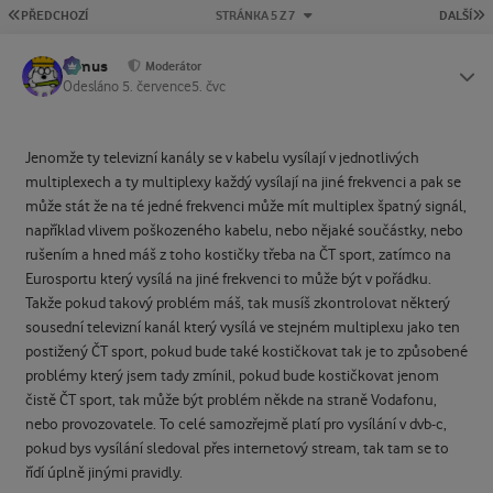
PRVNÍ STRÁNKA
P
PŘEDCHOZÍ
STRÁNKA 5 Z 7
DALŠÍ
tomus
Status
Moderátor
Odesláno
5. července
5. čvc
Jenomže ty televizní kanály se v kabelu vysílají v jednotlivých
multiplexech a ty multiplexy každý vysílají na jiné frekvenci a pak se
může stát že na té jedné frekvenci může mít multiplex špatný signál,
například vlivem poškozeného kabelu, nebo nějaké součástky, nebo
rušením a hned máš z toho kostičky třeba na ČT sport, zatímco na
Eurosportu který vysílá na jiné frekvenci to může být v pořádku.
Takže pokud takový problém máš, tak musíš zkontrolovat některý
sousední televizní kanál který vysílá ve stejném multiplexu jako ten
postižený ČT sport, pokud bude také kostičkovat tak je to způsobené
problémy který jsem tady zmínil, pokud bude kostičkovat jenom
čistě ČT sport, tak může být problém někde na straně Vodafonu,
nebo provozovatele. To celé samozřejmě platí pro vysílání v dvb-c,
pokud bys vysílání sledoval přes internetový stream, tak tam se to
řídí úplně jinými pravidly.