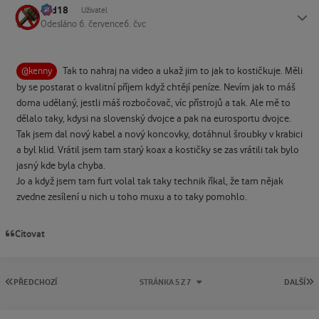
dad18
Status
Uživatel
Odesláno
6. července
6. čvc
Tak to nahraj na video a ukaž jim to jak to kostičkuje. Měli
@kenny
by se postarat o kvalitní příjem když chtějí peníze. Nevím jak to máš
doma udělaný, jestli máš rozbočovač, víc přístrojů a tak. Ale mě to
dělalo taky, kdysi na slovenský dvojce a pak na eurosportu dvojce.
Tak jsem dal nový kabel a nový koncovky, dotáhnul šroubky v krabici
a byl klid. Vrátil jsem tam starý koax a kostičky se zas vrátili tak bylo
jasný kde byla chyba.
Jo a když jsem tam furt volal tak taky technik říkal, že tam nějak
zvedne zesílení u nich u toho muxu a to taky pomohlo.
Citovat
PRVNÍ STRÁNKA
P
PŘEDCHOZÍ
STRÁNKA 5 Z 7
DALŠÍ