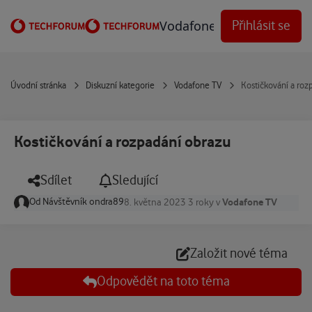
Přejít na obsah
Vodafone Techforum
Přihlásit se
Úvodní stránka
Diskuzní kategorie
Vodafone TV
Kostičkování a roz
Kostičkování a rozpadání obrazu
Sdílet
Sledující
Od
Návštěvník ondra89
Vodafone TV
8. května 2023
3 roky
v
Založit nové téma
Odpovědět na toto téma