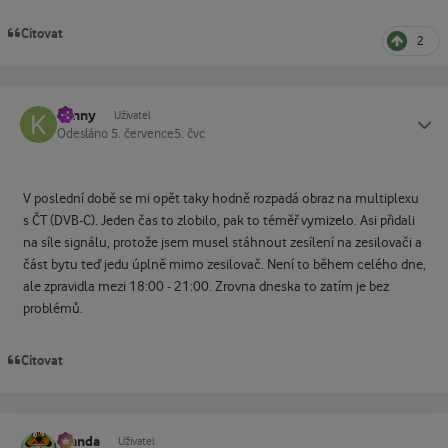
Citovat
2
kenny
Status
Uživatel
Odesláno
5. července
5. čvc
V poslední době se mi opět taky hodně rozpadá obraz na multiplexu
s ČT (DVB-C). Jeden čas to zlobilo, pak to téměř vymizelo. Asi přidali
na síle signálu, protože jsem musel stáhnout zesílení na zesilovači a
část bytu teď jedu úplně mimo zesilovač. Není to během celého dne,
ale zpravidla mezi 18:00 - 21:00. Zrovna dneska to zatím je bez
problémů.
Citovat
Standa
Status
Uživatel