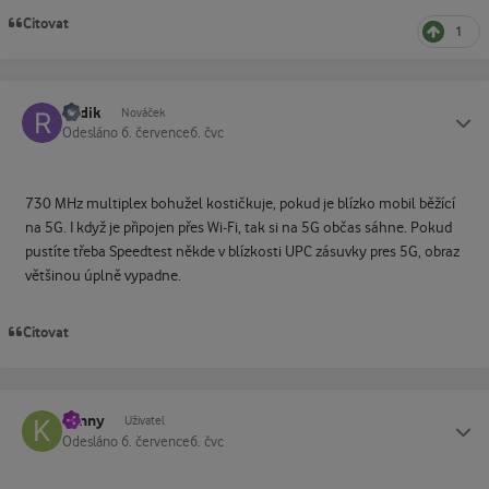
Citovat
1
Radik
Status
Nováček
Odesláno
6. července
6. čvc
730 MHz multiplex bohužel kostičkuje, pokud je blízko mobil běžící
na 5G. I když je připojen přes Wi-Fi, tak si na 5G občas sáhne. Pokud
pustíte třeba Speedtest někde v blízkosti UPC zásuvky pres 5G, obraz
většinou úplně vypadne.
Citovat
kenny
Status
Uživatel
Odesláno
6. července
6. čvc