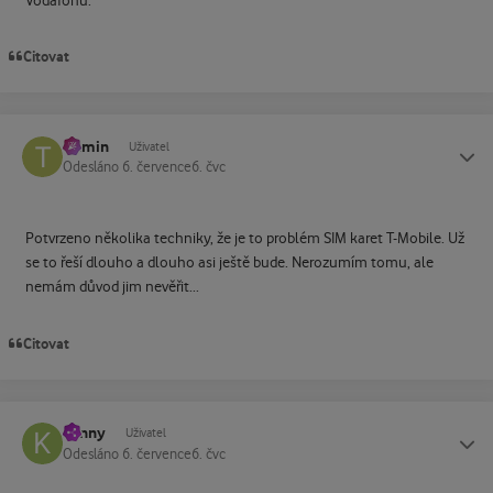
Vodafonu.
Citovat
tramin
Status
Uživatel
Odesláno
6. července
6. čvc
Potvrzeno několika techniky, že je to problém SIM karet T-Mobile. Už
se to řeší dlouho a dlouho asi ještě bude. Nerozumím tomu, ale
nemám důvod jim nevěřit...
Citovat
kenny
Status
Uživatel
Odesláno
6. července
6. čvc