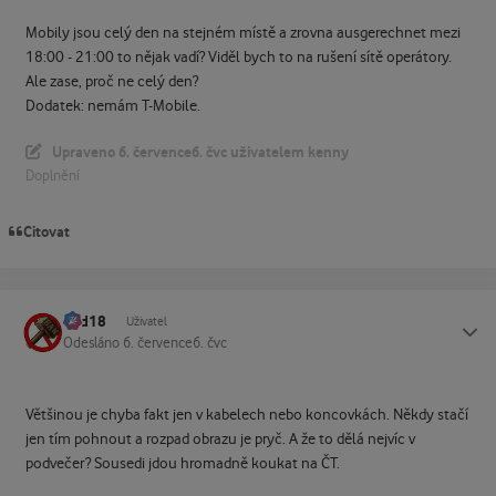
Mobily jsou celý den na stejném místě a zrovna ausgerechnet mezi
18:00 - 21:00 to nějak vadí? Viděl bych to na rušení sítě operátory.
Ale zase, proč ne celý den?
Dodatek: nemám T-Mobile.
Upraveno
6. července
6. čvc
uživatelem kenny
Doplnění
Citovat
dad18
Status
Uživatel
Odesláno
6. července
6. čvc
Většinou je chyba fakt jen v kabelech nebo koncovkách. Někdy stačí
jen tím pohnout a rozpad obrazu je pryč. A že to dělá nejvíc v
podvečer? Sousedi jdou hromadně koukat na ČT.