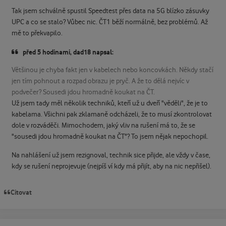
Tak jsem schválně spustil Speedtest přes data na 5G blízko zásuvky
UPC a co se stalo? Vůbec nic. ČT1 běží normálně, bez problémů. Až
mě to překvapilo.
před 5 hodinami, dad18 napsal:
Většinou je chyba fakt jen v kabelech nebo koncovkách. Někdy stačí
jen tím pohnout a rozpad obrazu je pryč. A že to dělá nejvíc v
podvečer? Sousedi jdou hromadně koukat na ČT.
Už jsem tady měl několik techniků, kteří už u dveří "věděli", že je to
kabelama. Všichni pak zklamaně odcházeli, že to musí zkontrolovat
dole v rozváděči. Mimochodem, jaký vliv na rušení má to, že se
"sousedi jdou hromadně koukat na ČT"? To jsem nějak nepochopil.
Na nahlášení už jsem rezignoval, technik sice přijde, ale vždy v čase,
kdy se rušení neprojevuje (nejpíš ví kdy má přijít, aby na nic nepřišel).
Citovat