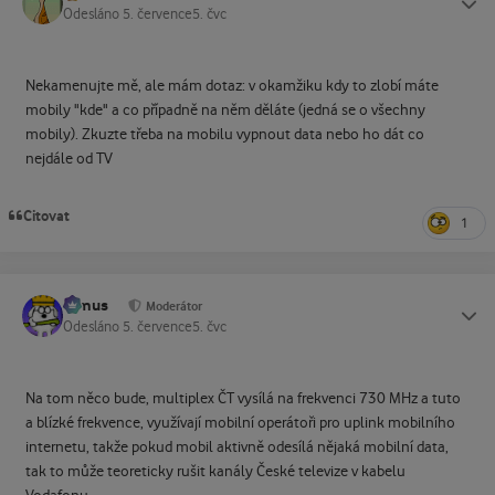
Odesláno
5. července
5. čvc
Nekamenujte mě, ale mám dotaz: v okamžiku kdy to zlobí máte
mobily "kde" a co případně na něm děláte (jedná se o všechny
mobily). Zkuzte třeba na mobilu vypnout data nebo ho dát co
nejdále od TV
Citovat
1
tomus
Status
Moderátor
Odesláno
5. července
5. čvc
Na tom něco bude, multiplex ČT vysílá na frekvenci 730 MHz a tuto
a blízké frekvence, využívají mobilní operátoři pro uplink mobilního
internetu, takže pokud mobil aktivně odesílá nějaká mobilní data,
tak to může teoreticky rušit kanály České televize v kabelu