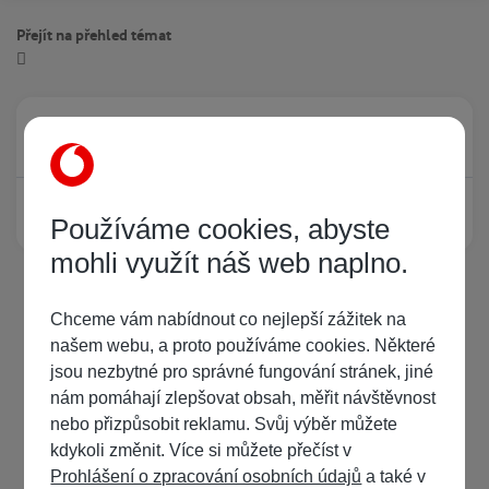
Přejít na přehled témat
Právě prohlíží tuto stránku
0
Žádný registrovaný uživatel si neprohlíží tuto stránku
Používáme cookies, abyste
mohli využít náš web naplno.
Chceme vám nabídnout co nejlepší zážitek na
našem webu, a proto používáme cookies. Některé
jsou nezbytné pro správné fungování stránek, jiné
nám pomáhají zlepšovat obsah, měřit návštěvnost
nebo přizpůsobit reklamu. Svůj výběr můžete
kdykoli změnit. Více si můžete přečíst v
Prohlášení o zpracování osobních údajů
a také v