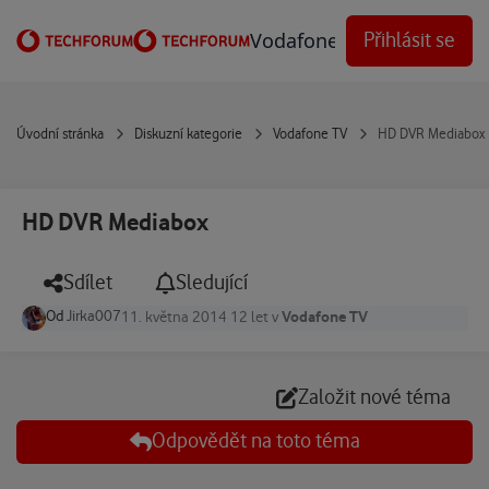
Přejít na obsah
Vodafone Techforum
Přihlásit se
Úvodní stránka
Diskuzní kategorie
Vodafone TV
HD DVR Mediabox
HD DVR Mediabox
Sdílet
Sledující
Od
Jirka007
Vodafone TV
11. května 2014
12 let
v
Založit nové téma
Odpovědět na toto téma