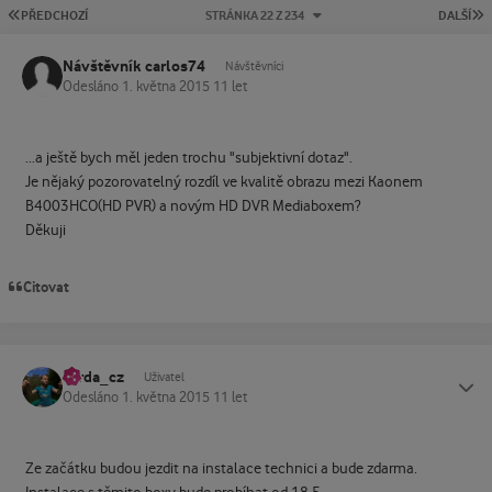
PRVNÍ STRÁNKA
P
PŘEDCHOZÍ
STRÁNKA 22 Z 234
DALŠÍ
Návštěvník carlos74
Návštěvníci
Odesláno
1. května 2015
11 let
...a ještě bych měl jeden trochu "subjektivní dotaz".
Je nějaký pozorovatelný rozdíl ve kvalitě obrazu mezi Kaonem
B4003HCO(HD PVR) a novým HD DVR Mediaboxem?
Děkuji
Citovat
Yarda_cz
Status
Uživatel
Odesláno
1. května 2015
11 let
Ze začátku budou jezdit na instalace technici a bude zdarma.