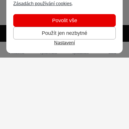
Zásadách používání cookies
.
Povolit vše
Použít jen nezbytné
Nastavení
Světlý režim
Tmavý režim
Předvolba systému
Jazyk
RSS
Přihlásit se
Vytvořit účet
Vyhledávání
Menu
Ochrana osobních údajů
Cookies
Vodafone Czech Republic a.s.,
nám. Junkových 2808/2, 155 00 - Praha 5,
IČO 25788001, sp. zn. B 6064 vedená u Městského
soudu v Praze
Powered by
Invision Community