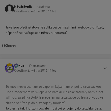
Návštěvník
Návštěvníci
Odesláno
2. května 2015
11 let
Jaké jsou předinstalované aplikace? Je mezi nimi i webový prohlížeč,
případně neuvažuje se o něm v budoucnu?
Citovat
tomus
Status
Moderátor
Odesláno
2. května 2015
11 let
To moc nechapu, kam to zapojim kdyz mam pripojku se zasuvkou
upc a modemem ve sklepe a po baraku klasicke zasuvky na tv a net
wifinou. ta zdirka DATA je prece jen na te zasuvce co je na privodu ve
sklepe ne? (ted je do ni zapojeny modem)
Jo presne tak, Horizon box ale musi byt pripojeny do te zdirky Data,