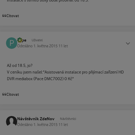
Instalace s těmito boxy bude probíhat od 18.5.
Citovat
Pepe
Status
Uživatel
Odesláno
1. května 2015
11 let
Až od 18.5, jo?
V ceníku jsem našel:"Asistovaná instalace pro přijímací zařízení HD
DVR mediabox (Pace DMC7002) 0 Kč"
Citovat
Návštěvník ZdeNov
Návštěvníci
Odesláno
1. května 2015
11 let