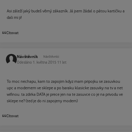
Asi záleží jaký budeš věrný zákazník. Já jsem žádal o pátou kartičku a
dali mi ji!
Citovat
Návštěvník
Návštěvníci
Odesláno
1. května 2015
11 let
To moc nechapu, kam to zapojim kdyz mam pripojku se zasuvkou
upc a modemem ve sklepe a po baraku klasicke zasuvky na tv a net
wifinou. ta zdirka DATA je prece jen na te zasuvce co je na privodu ve
sklepe ne? (ted je do ni zapojeny modem)
Citovat