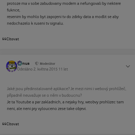
protoze ma v sobe zabudovany modem a nefungovali by nektere
fuknce,
resenim by mohlo byt zapojeni tv do zdirky data a modlit se aby
nedochazelo k ruseni tv signalu.
Citovat
tomus
Status
Moderátor
Odesláno
2. května 2015
11 let
Jaké jsou předinstalované aplikace? Je mezi nimi i webový prohlížeč,
případně neuvažuje se o něm v budoucnu?
Je ta Youtube a par zakladnich, a nejaky hry, weobvy prohlizec tam
neni, ale neni pry vylouceno zese take objevi.
Citovat