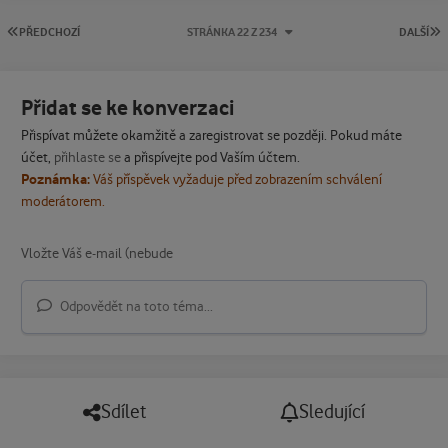
PRVNÍ STRÁNKA
P
PŘEDCHOZÍ
STRÁNKA 22 Z 234
DALŠÍ
Přidat se ke konverzaci
Přispívat můžete okamžitě a zaregistrovat se později. Pokud máte
účet,
přihlaste se
a přispívejte pod Vaším účtem.
Poznámka:
Váš příspěvek vyžaduje před zobrazením schválení
moderátorem.
Odpovědět na toto téma...
Sdílet
Sledující