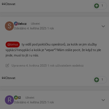
Citovat
1
sodekcz
Status
Uživatel
Odesláno
4. května 2025
1 rok
ty vidíš pod pokličku operátorů, za kolik se jim služby
@tomus
vyplácí/nevyplácí a kolik je "vejvar"? Mám stále pocit, že když to jde
jinde, musí to jít i u nás.
Upraveno
4. května 2025
1 rok
uživatelem sodekcz
Citovat
1
r2d2
Status
Uživatel
Odesláno
4. května 2025
1 rok