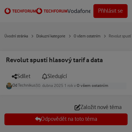
Přejít na obsah
Vodafone Techforum
Přihlásit se
Úvodní stránka
Diskuzní kategorie
O všem ostatním
Revolut spustí 
Revolut spustí hlasový tarif a data
Sdílet
Sledující
Od
Technikus
O všem ostatním
30. dubna 2025
1 rok
v
Založit nové téma
Odpovědět na toto téma