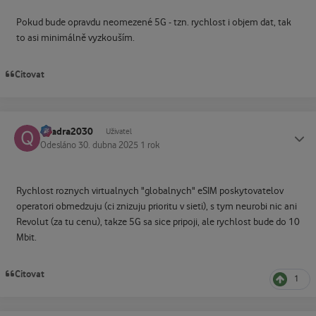
Pokud bude opravdu neomezené 5G - tzn. rychlost i objem dat, tak
to asi minimálně vyzkouším.
Citovat
quadra2030
Status
Uživatel
Odesláno
30. dubna 2025
1 rok
Rychlost roznych virtualnych "globalnych" eSIM poskytovatelov
operatori obmedzuju (ci znizuju prioritu v sieti), s tym neurobi nic ani
Revolut (za tu cenu), takze 5G sa sice pripoji, ale rychlost bude do 10
Mbit.
Citovat
1