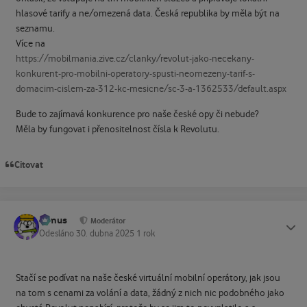
hlasové tarify a ne/omezená data. Česká republika by měla být na
seznamu.
Více na
https://mobilmania.zive.cz/clanky/revolut-jako-necekany-
konkurent-pro-mobilni-operatory-spusti-neomezeny-tarif-s-
domacim-cislem-za-312-kc-mesicne/sc-3-a-1362533/default.aspx
Bude to zajímavá konkurence pro naše české opy či nebude?
Měla by fungovat i přenositelnost čísla k Revolutu.
Citovat
tomus
Status
Moderátor
Odesláno
30. dubna 2025
1 rok
Stačí se podívat na naše české virtuální mobilní operátory, jak jsou
na tom s cenami za volání a data, žádný z nich nic podobného jako