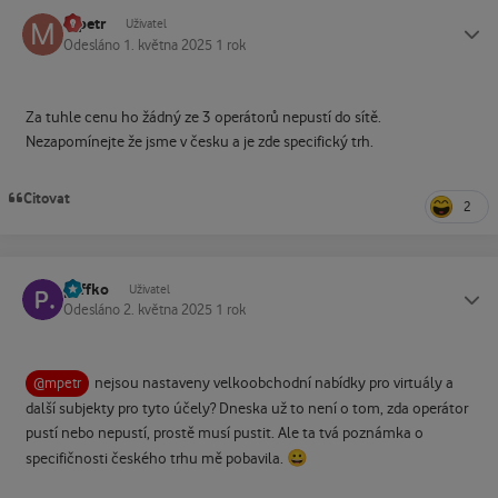
mpetr
Status
Uživatel
Odesláno
1. května 2025
1 rok
Za tuhle cenu ho žádný ze 3 operátorů nepustí do sítě.
Nezapomínejte že jsme v česku a je zde specifický trh.
Citovat
2
paffko
Status
Uživatel
Odesláno
2. května 2025
1 rok
nejsou nastaveny velkoobchodní nabídky pro virtuály a
@mpetr
další subjekty pro tyto účely? Dneska už to není o tom, zda operátor
pustí nebo nepustí, prostě musí pustit. Ale ta tvá poznámka o
😀
specifičnosti českého trhu mě pobavila.