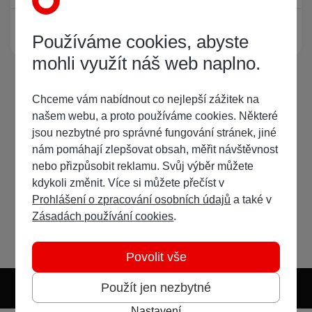
Žádný registrovaný uživatel si neprohlíží tuto stránku
Používáme cookies, abyste
mohli využít náš web naplno.
Chceme vám nabídnout co nejlepší zážitek na
našem webu, a proto používáme cookies. Některé
jsou nezbytné pro správné fungování stránek, jiné
nám pomáhají zlepšovat obsah, měřit návštěvnost
nebo přizpůsobit reklamu. Svůj výběr můžete
kdykoli změnit. Více si můžete přečíst v
Prohlášení o zpracování osobních údajů
a také v
Zásadách používání cookies
.
Povolit vše
Použít jen nezbytné
Nastavení
Světlý režim
Tmavý režim
Předvolba systému