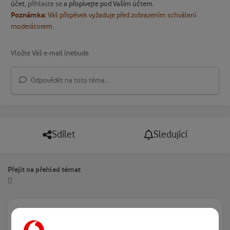
účet,
přihlaste se
a přispívejte pod Vaším účtem.
Poznámka:
Váš příspěvek vyžaduje před zobrazením schválení
moderátorem.
Odpovědět na toto téma...
Sdílet
Sledující
Přejít na přehled témat
Právě prohlíží tuto stránku
0