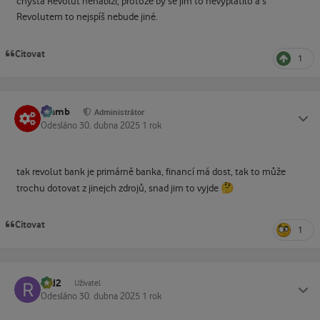
chystá Revolut nenabízí, protože by se jim to nevyplatilo a s
Revolutem to nejspíš nebude jiné.
Citovat
1
Slamb
Status
Administrátor
Odesláno
30. dubna 2025
1 rok
tak revolut bank je primárně banka, financí má dost, tak to může
🤔
trochu dotovat z jinejch zdrojů, snad jim to vyjde
Citovat
1
r2d2
Status
Uživatel
Odesláno
30. dubna 2025
1 rok