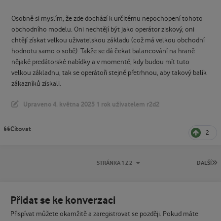
Osobně si myslím, že zde dochází k určitému nepochopení tohoto
obchodního modelu. Oni nechtějí být jako operátor ziskový, oni
chtějí získat velkou uživatelskou základu (což má velkou obchodní
hodnotu samo o sobě). Takže se dá čekat balancování na hraně
nějaké predátorské nabídky a v momentě, kdy budou mít tuto
velkou základnu, tak se operátoři stejně přetrhnou, aby takový balík
zákazníků získali.
Upraveno
4. května 2025
1 rok
uživatelem r2d2
Citovat
2
P
STRÁNKA 1 Z 2
DALŠÍ
Přidat se ke konverzaci
Přispívat můžete okamžitě a zaregistrovat se později. Pokud máte