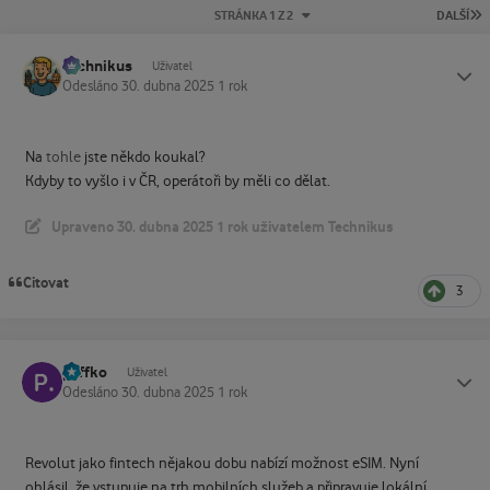
P
STRÁNKA 1 Z 2
DALŠÍ
Technikus
Status
Uživatel
Odesláno
30. dubna 2025
1 rok
Na
tohle
jste někdo koukal?
Kdyby to vyšlo i v ČR, operátoři by měli co dělat.
Upraveno
30. dubna 2025
1 rok
uživatelem Technikus
Citovat
3
paffko
Status
Uživatel
Odesláno
30. dubna 2025
1 rok
Revolut jako fintech nějakou dobu nabízí možnost eSIM. Nyní
ohlásil, že vstupuje na trh mobilních služeb a připravuje lokální