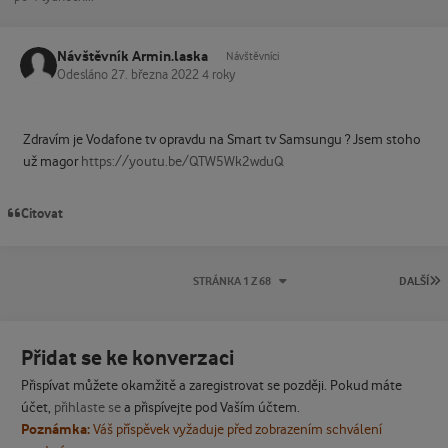
Návštěvník Armin.laska
Návštěvníci
Odesláno
27. března 2022
4 roky
Zdravím je Vodafone tv opravdu na Smart tv Samsungu ? Jsem stoho
už magor
https://youtu.be/QTW5Wk2wduQ
Citovat
P
STRÁNKA 1 Z 68
DALŠÍ
Přidat se ke konverzaci
Přispívat můžete okamžitě a zaregistrovat se později. Pokud máte
účet,
přihlaste se
a přispívejte pod Vaším účtem.
Poznámka:
Váš příspěvek vyžaduje před zobrazením schválení