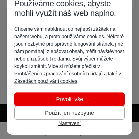
Používáme cookies, abyste
mohli využít náš web naplno.
Chceme vám nabídnout co nejlepší zážitek na
našem webu, a proto používáme cookies. Některé
jsou nezbytné pro správné fungování stránek, jiné
nám pomáhají zlepšovat obsah, měřit návštěvnost
nebo přizpůsobit reklamu. Svůj výběr můžete
kdykoli změnit. Více si můžete přečíst v
Prohlášení o zpracování osobních údajů
a také v
Zásadách používání cookies
.
Povolit vše
Použít jen nezbytné
Nastavení
Světlý režim
Tmavý režim
Předvolba systému
Jazyk
RSS
Přihlásit se
Vytvořit účet
Vyhledávání
Menu