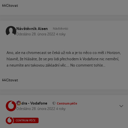
Citovat
Návštěvník Aisen
Návštěvníci
Odesláno
28. února 2022
4 roky
Ano, ale na chromecast se čeká už rok a je to něco co měl i Horizon,
hlavně, že hlásáte, že se pro lidi přechodem k Vodafone nic nemění,
a neumíte ani takovou základní věc.... No comment tohle...
Citovat
Ondra - Vodafone
Status
Centrum péče
Odesláno
28. února 2022
4 roky
CENTRUM PÉČE