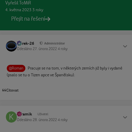
Vyřešil ToMiR
4. května 2023
3 roky
Přejít na řešení
Marek-26
Status
Administrátor
Odesláno
27. února 2022
4 roky
Pracuje se na tom, v některých zemích již byly i vydané
@Roman
(psalo se tu o Tizen apce ve Španělsku).
Citovat
keramik
Status
Uživatel
Odesláno
28. února 2022
4 roky