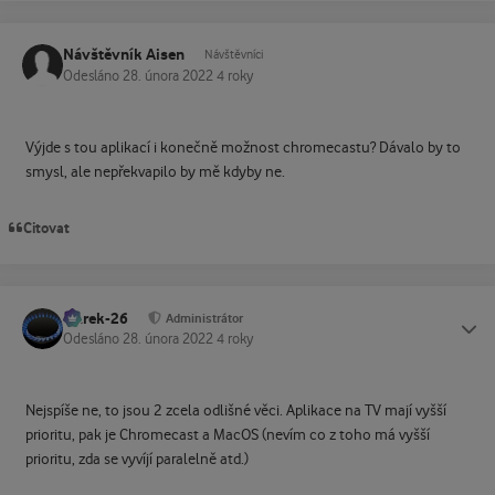
Návštěvník Aisen
Návštěvníci
Odesláno
28. února 2022
4 roky
Výjde s tou aplikací i konečně možnost chromecastu? Dávalo by to
smysl, ale nepřekvapilo by mě kdyby ne.
Citovat
Marek-26
Status
Administrátor
Odesláno
28. února 2022
4 roky
Nejspíše ne, to jsou 2 zcela odlišné věci. Aplikace na TV mají vyšší
prioritu, pak je Chromecast a MacOS (nevím co z toho má vyšší
prioritu, zda se vyvíjí paralelně atd.)