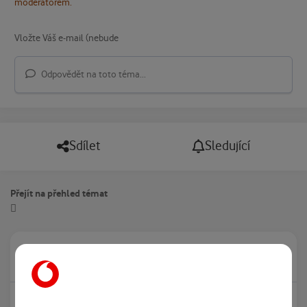
moderátorem.
Odpovědět na toto téma...
Sdílet
Sledující
Přejít na přehled témat
Právě prohlíží tuto stránku
0
Žádný registrovaný uživatel si neprohlíží tuto stránku