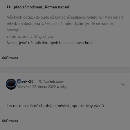
před 15 hodinami, Roman napsal:
Měl bych dotaz kdy bude už konečně aplikace vodafone TV na smart
televizích dostupná. Už víc jak půl roku slyším jen že se na tom
pracuje
a kde nic tu nic. Sliby chyby.
Neboj , ještě několik dlouhých let se pracovat bude.
Citovat
Marek-26
Status
Administrátor
Odesláno
28. února 2022
4 roky
Let ne, maximálně dlouhých měsíců., optimisticky týdnů.
Citovat