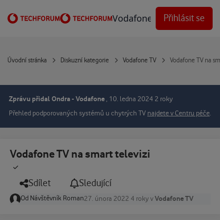
Přejít na obsah
Vodafone Techforum
Přihlásit se
Úvodní stránka
Diskuzní kategorie
Vodafone TV
Vodafone TV na sma
Zprávu přidal Ondra - Vodafone
,
10. ledna 2024
2 roky
Přehled podporovaných systémů u chytrých TV
najdete v Centru péče
.
Vodafone TV na smart televizi
Sdílet
Sledující
Od
Návštěvník Roman
Vodafone TV
27. února 2022
4 roky
v