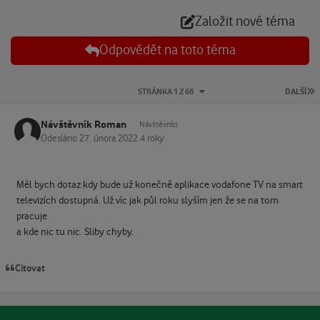
Založit nové téma
Odpovědět na toto téma
P
STRÁNKA 1 Z 68
DALŠÍ
Návštěvník Roman
Návštěvníci
Odesláno
27. února 2022
4 roky
Měl bych dotaz kdy bude už konečně aplikace vodafone TV na smart
televizích dostupná. Už víc jak půl roku slyším jen že se na tom
pracuje
a kde nic tu nic. Sliby chyby.
Citovat