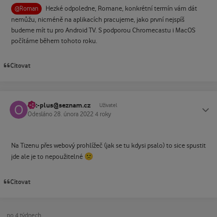
Hezké odpoledne, Romane, konkrétní termín vám dát
@Roman
nemůžu, nicméně na aplikacích pracujeme, jako první nejspíš
budeme mít tu pro Android TV. S podporou Chromecastu i MacOS
počítáme během tohoto roku.
Citovat
ost-plus@seznam.cz
Status
Uživatel
Odesláno
28. února 2022
4 roky
Na Tizenu přes webový prohlížeč (jak se tu kdysi psalo) to sice spustit
🙁
jde ale je to nepoužitelné
Citovat
po 4 týdnech...