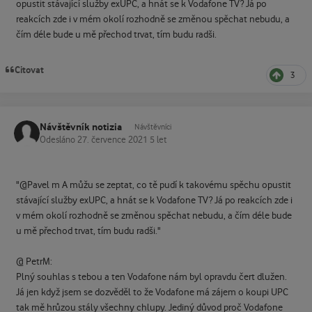
opustit stávající služby exUPC, a hnát se k Vodafone TV? Já po
reakcích zde i v mém okolí rozhodně se změnou spěchat nebudu, a
čím déle bude u mě přechod trvat, tím budu radši.
Citovat
3
Návštěvník notizia
Návštěvníci
Odesláno
27. července 2021
5 let
"@Pavel m A můžu se zeptat, co tě pudí k takovému spěchu opustit
stávající služby exUPC, a hnát se k Vodafone TV? Já po reakcích zde i
v mém okolí rozhodně se změnou spěchat nebudu, a čím déle bude
u mě přechod trvat, tím budu radši."
@ PetrM:
Plný souhlas s tebou a ten Vodafone nám byl opravdu čert dlužen.
Já jen když jsem se dozvěděl to že Vodafone má zájem o koupi UPC
tak mě hrůzou stály všechny chlupy. Jediný důvod proč Vodafone