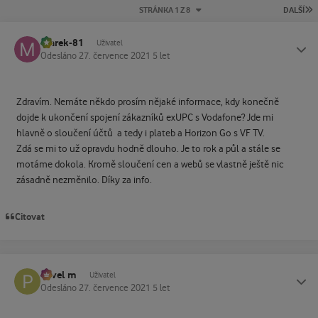
P
STRÁNKA 1 Z 8
DALŠÍ
marek-81
Status
Uživatel
Odesláno
27. července 2021
5 let
Zdravím. Nemáte někdo prosím nějaké informace, kdy konečně
dojde k ukončení spojení zákazníků exUPC s Vodafone? Jde mi
hlavně o sloučení účtů a tedy i plateb a Horizon Go s VF TV.
Zdá se mi to už opravdu hodně dlouho. Je to rok a půl a stále se
motáme dokola. Kromě sloučení cen a webů se vlastně ještě nic
zásadně nezměnilo. Díky za info.
Citovat
Pavel m
Status
Uživatel
Odesláno
27. července 2021
5 let