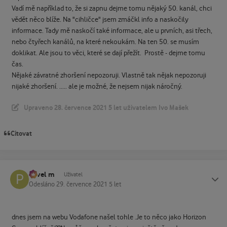
Vadí mě například to, že si zapnu dejme tomu nějaký 50. kanál, chci
vědět něco blíže. Na "cihličce" jsem zmáčkl info a naskočily
informace. Tady mě naskočí také informace, ale u prvních, asi třech,
nebo čtyřech kanálů, na které nekoukám. Na ten 50. se musím
doklikat. Ale jsou to věci, které se dají přežít. Prostě - dejme tomu
čas.
Nějaké závratné zhoršení nepozoruji. Vlastně tak nějak nepozoruji
nijaké zhoršení. ..... ale je možné, že nejsem nijak náročný.
Upraveno
28. července 2021
5 let
uživatelem Ivo Mašek
Citovat
Pavel m
Status
Uživatel
Odesláno
29. července 2021
5 let
dnes jsem na webu Vodafone našel tohle .Je to něco jako Horizon