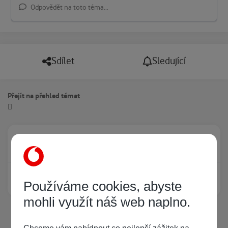
Odpovědět na toto téma...
Sdílet
Sledující
Přejít na přehled témat
Právě prohlíží tuto stránku
0
Žádný registrovaný uživatel si neprohlíží tuto stránku
Používáme cookies, abyste
mohli využít náš web naplno.