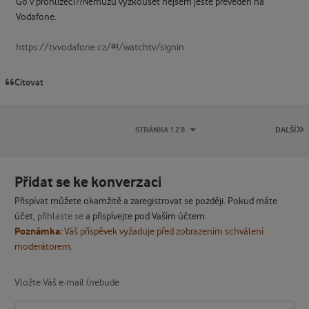
Go v prohlížeči??Nemůžu vyzkoušet nejsem ještě převeden na
Vodafone.
https://tv.vodafone.cz/#!/watchtv/signin
Citovat
P
STRÁNKA 1 Z 8
DALŠÍ
Přidat se ke konverzaci
Přispívat můžete okamžitě a zaregistrovat se později. Pokud máte
účet,
přihlaste se
a přispívejte pod Vaším účtem.
Poznámka:
Váš příspěvek vyžaduje před zobrazením schválení
moderátorem.