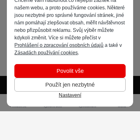
Chceme vám nabídnout co nejlepší zážitek na
našem webu, a proto používáme cookies. Některé
jsou nezbytné pro správné fungování stránek, jiné
nám pomáhají zlepšovat obsah, měřit návštěvnost
nebo přizpůsobit reklamu. Svůj výběr můžete
kdykoli změnit. Více si můžete přečíst v
Prohlášení o zpracování osobních údajů
a také v
Zásadách používání cookies
.
Povolit vše
Použít jen nezbytné
Nastavení
Světlý režim
Tmavý režim
Předvolba systému
Jazyk
RSS
Přihlásit se
Vytvořit účet
Vyhledávání
Menu
Ochrana osobních údajů
Cookies
Vodafone Czech Republic a.s.,