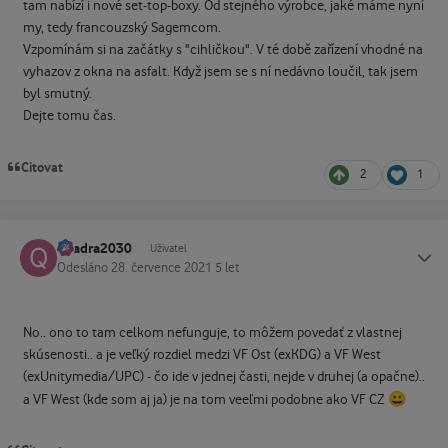
tam nabízí i nové set-top-boxy. Od stejného výrobce, jaké máme nyní
my, tedy francouzský Sagemcom.
Vzpomínám si na začátky s "cihličkou". V té době zařízení vhodné na
vyhazov z okna na asfalt. Když jsem se s ní nedávno loučil, tak jsem
byl smutný.
Dejte tomu čas.
Citovat
2
1
quadra2030
Status
Uživatel
Odesláno
28. července 2021
5 let
No.. ono to tam celkom nefunguje, to môžem povedať z vlastnej
skúsenosti.. a je veľký rozdiel medzi VF Ost (exKDG) a VF West
(exUnitymedia/UPC) - čo ide v jednej časti, nejde v druhej (a opačne)..
😀
a VF West (kde som aj ja) je na tom veeľmi podobne ako VF CZ