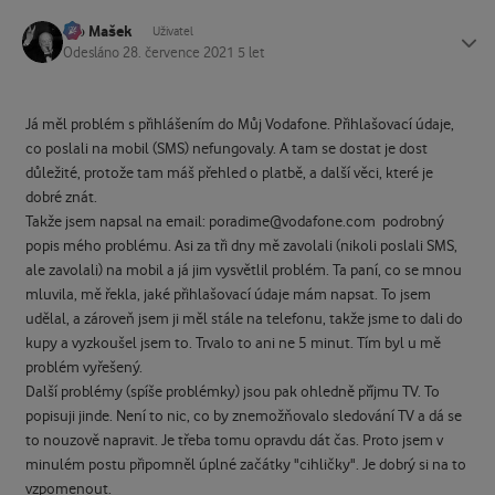
Ivo Mašek
Status
Uživatel
Odesláno
28. července 2021
5 let
Já měl problém s přihlášením do Můj Vodafone. Přihlašovací údaje,
co poslali na mobil (SMS) nefungovaly. A tam se dostat je dost
důležité, protože tam máš přehled o platbě, a další věci, které je
dobré znát.
Takže jsem napsal na email: poradime@vodafone.com podrobný
popis mého problému. Asi za tři dny mě zavolali (nikoli poslali SMS,
ale zavolali) na mobil a já jim vysvětlil problém. Ta paní, co se mnou
mluvila, mě řekla, jaké přihlašovací údaje mám napsat. To jsem
udělal, a zároveň jsem ji měl stále na telefonu, takže jsme to dali do
kupy a vyzkoušel jsem to. Trvalo to ani ne 5 minut. Tím byl u mě
problém vyřešený.
Další problémy (spíše problémky) jsou pak ohledně příjmu TV. To
popisuji jinde. Není to nic, co by znemožňovalo sledování TV a dá se
to nouzově napravit. Je třeba tomu opravdu dát čas. Proto jsem v
minulém postu připomněl úplné začátky "cihličky". Je dobrý si na to
vzpomenout.