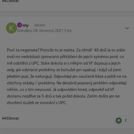
Citovat
kenny
Status
Uživatel
Odesláno
28. července 2021
5 let
Proč ta negativita? Protože to je realita. Za téměř 40 dnů (a to stále
trvá) mi nedokázali zprovoznit přihlášení do jejich systému poté, co
mě odstřihli z UPC. Stále dokola si s někým od VF dopisuji a jejich
rady, jak odstranit problémy se bohužel jen opakují, i když už jsem
předtím psal, že nefungují. Odpovídají jen naučené fráze a ještě ne na
všechny otázky / problémy. Na detailně popsaný problém odpovídají
něčím, co s tím nesouvisí. Já odpovídám hned, odpověď od VF
dostanu nejdříve za 5 dnů a tak pořád dokola. Zatím došlo jen ke
zhoršení služeb ve srovnání s UPC.
Citovat
2