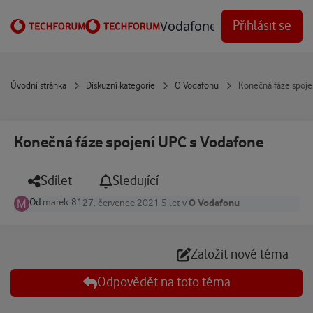
Přejít na obsah
Vodafone Techforum
Přihlásit se
Úvodní stránka
Diskuzní kategorie
O Vodafonu
Konečná fáze spoje
Konečná fáze spojení UPC s Vodafone
Sdílet
Sledující
Od
marek-81
O Vodafonu
27. července 2021
5 let
v
Založit nové téma
Odpovědět na toto téma