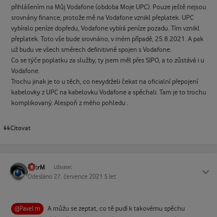
přihlášením na Můj Vodafone (obdoba Moje UPC). Pouze ještě nejsou
srovnány finance, protože mě na Vodafone vznikl přeplatek. UPC
vybíralo peníze dopředu, Vodafone vybírá peníze pozadu. Tím vznikl
přeplatek. Toto vše bude srovnáno, v mém případě, 25.8.2021. A pak
už budu ve všech směrech definitivně spojen s Vodafone.
Co se týče poplatku za služby, ty jsem měl přes SIPO, a to zůstává i u
Vodafone.
Trochu jinak je to u těch, co nevydrželi čekat na oficialní přepojení
kabelovky z UPC na kabelovku Vodafone a spěchali. Tam je to trochu
komplikovaný. Alespoň z mého pohledu .
Citovat
PetrM
Status
Uživatel
Odesláno
27. července 2021
5 let
A můžu se zeptat, co tě pudí k takovému spěchu
@Pavel m