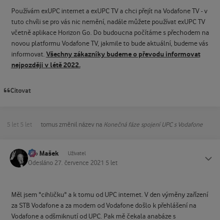
Používám exUPC internet a exUPC TV a chci přejít na Vodafone TV - v
tuto chvíli se pro vás nic nemění, nadále můžete používat exUPC TV
včetně aplikace Horizon Go. Do budoucna počítáme s přechodem na
novou platformu Vodafone TV, jakmile to bude aktuální, budeme vás
Všechny zákazníky budeme o převodu informovat
informovat.
nejpozději v létě 2022.
Citovat
5 let
5 let
tomus
změnil název na
Konečná fáze spojení UPC s Vodafone
Ivo Mašek
Status
Uživatel
Odesláno
27. července 2021
5 let
Měl jsem "cihličku" a k tomu od UPC internet. V den výměny zařízení
za STB Vodafone a za modem od Vodafone došlo k přehlášení na
Vodafone a odšmiknutí od UPC. Pak mě čekala anabáze s