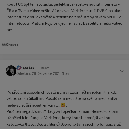
koupil UC byl ten aby získal perfektní zakabelovanou síť internetu v
ČR a o TV mu vůbec nešlo. Až opravdu Vodafone zruší DVB-C na úkor
internetu tak mu okamžitě a definitivně z mé strany dávám SBOHEM.
Internetovou TV atd. nikdy, pak jedině návrat k satelitu a nebo vůbec
nic!!!
Citovat
Ivo Mašek
Status
Uživatel
Odesláno
28. července 2021
5 let
Po přečtení posledních postů jsem si vzpomněl na jeden film, kde
velitel tanku (říkali mu Pošuk) tam neustále na svého mechanika
😀
nadával, že šíří negativní vlny ....
.
Proč ten negativismus? Tady za kopečkama mám Německo a tam
už několik let funguje Vodafone, který koupil tamnější velkou
kabelovku (Kabel Deutschland). A ono to tam všechno funguje a už