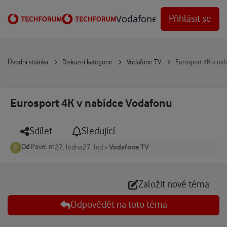
Přejít na obsah
Vodafone Techforum
Přihlásit se
Úvodní stránka
Diskuzní kategorie
Vodafone TV
Eurosport 4K v na
Eurosport 4K v nabídce Vodafonu
Sdílet
Sledující
Od
Pavel m
Vodafone TV
27. ledna
27. led
v
Založit nové téma
Odpovědět na toto téma