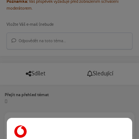
Poznámka:
Váš příspěvek vyžaduje před zobrazením schválení
moderátorem.
Odpovědět na toto téma...
Sdílet
Sledující
Přejít na přehled témat
Právě prohlíží tuto stránku
0