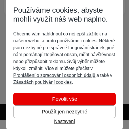
Žádný registrovaný uživatel si neprohlíží tuto stránku
Používáme cookies, abyste
mohli využít náš web naplno.
Chceme vám nabídnout co nejlepší zážitek na
našem webu, a proto používáme cookies. Některé
jsou nezbytné pro správné fungování stránek, jiné
nám pomáhají zlepšovat obsah, měřit návštěvnost
nebo přizpůsobit reklamu. Svůj výběr můžete
kdykoli změnit. Více si můžete přečíst v
Prohlášení o zpracování osobních údajů
a také v
Zásadách používání cookies
.
Povolit vše
Použít jen nezbytné
Nastavení
Světlý režim
Tmavý režim
Předvolba systému
Jazyk
RSS