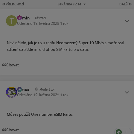
PRVNÍ STRÁNKA
P
PŘEDCHOZÍ
STRÁNKA 9 Z 14
DALŠÍ
tramin
Status
Uživatel
Odesláno
19. května 2025
1 rok
Neví někdo, jak je to u tarifu Neomezený Super 10 Mb/s s možností
sdílení dat? Jde mi o druhou SIM kartu pro data.
Citovat
tomus
Status
Moderátor
Odesláno
19. května 2025
1 rok
Můžeš použít One number eSIM kartu.
Citovat
1