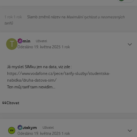
1 rok
1 rok
Slamb
změnil název na
Maximální rychlost u neomezených
tarifů
tramin
Status
Uživatel
Odesláno
19. května 2025
1 rok
Já myslel SIMku jen na data, viz zde :
https://www.vodafone.cz/pece/tarify-sluzby/studentska-
nabidka/druha-datova-sim/
Ten můj tarif tam nevidím...
Citovat
kautskym
Status
Uživatel
Odesláno
19. května 2025
1 rok