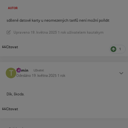
AUTOR
sdílené datové karty u neomezených tarifů není možní pořidit
Upraveno
19. května 2025
1 rok
uživatelem kautskym
Citovat
1
tramin
Status
Uživatel
Odesláno
19. května 2025
1 rok
Dík, škoda.
Citovat