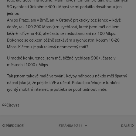
léto, ale třeba i na hodinu. Mám nově Premium 5G tarif, ale reálných
5G rychlostí (řekněme 400+ Mbps) se mi podařilo dosáhnout jen
jednou.
Ani po Praze, ani v Brně, ani v Ostravě prakticky bez šance – když
dobře, tak 100-200 Mbps (tzn. rychlosti, které jsem měl celkem
běžně i dříve na 4G), ale často se nedostanu ani na 100 Mbps.
Dokonce se celkem běžně setkávám s rychlostmi kolem 10-20
Mbps. K čemu je pak takový neomezený tarif?
U modré konkurence jsem měl běžně rychlosti 500+, často v
městech i 1000+ Mbps.
Tak jenom takové malé varování, kdyby náhodou někdo měl špatný
nápad jako já, že přejde k VF a ušetří. Pokud potřebujete funkční
rychlý mobilní internet, je potřeba se poohlédnout jinde.
Citovat
PRVNÍ STRÁNKA
P
PŘEDCHOZÍ
STRÁNKA 9 Z 14
DALŠÍ