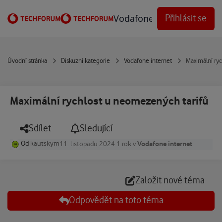
Přejít na obsah
Vodafone Techforum
Přihlásit se
Úvodní stránka
Diskuzní kategorie
Vodafone internet
Maximální ry
Maximální rychlost u neomezených tarifů
Sdílet
Sledující
Od
kautskym
Vodafone internet
11. listopadu 2024
1 rok
v
Založit nové téma
Odpovědět na toto téma