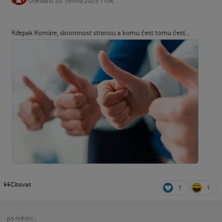
Odesláno
20. června 2025
1 rok
Kdepak Komáre, skromnost stranou a komu čest tomu čest...
Citovat
1
1
po měsíci...