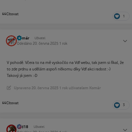
Citovat
1
Komár
Status
Uživatel
Odesláno
20. června 2025
1 rok
V pohodě. Včera to na mě vyskočilo na Vdf webu, tak jsem si říkal, že
to zde prdnu a udělám aspoň někomu díky Vdf akci radost :-)
Takový já jsem :-D
Upraveno
20. června 2025
1 rok
uživatelem Komár
Citovat
3
dad18
Status
Uživatel