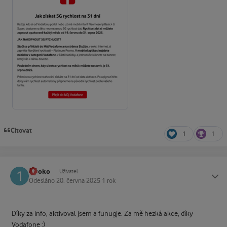
Citovat
1
1
1woko
Status
Uživatel
Odesláno
20. června 2025
1 rok
Díky za info, aktivoval jsem a funugje. Za mě hezká akce, díky
Vodafone :)