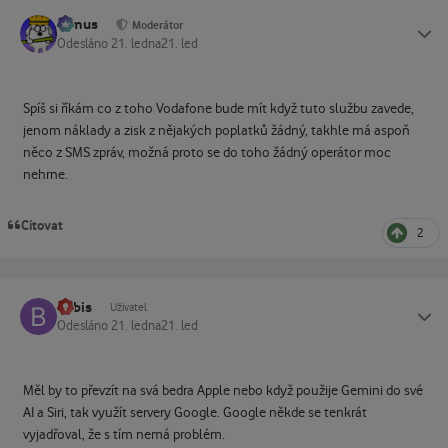
tomus
Status
Moderátor
Odesláno
21. ledna
21. led
Spíš si říkám co z toho Vodafone bude mít když tuto službu zavede,
jenom náklady a zisk z nějakých poplatků žádný, takhle má aspoň
něco z SMS zpráv, možná proto se do toho žádný operátor moc
nehrne.
Citovat
2
bobis
Status
Uživatel
Odesláno
21. ledna
21. led
Měl by to převzít na svá bedra Apple nebo když použije Gemini do své
AI a Siri, tak využít servery Google. Google někde se tenkrát
vyjadřoval, že s tím nemá problém.