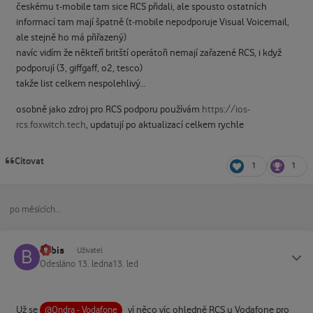
českému t-mobile tam sice RCS přidali, ale spousto ostatních
informací tam mají špatně (t-mobile nepodporuje Visual Voicemail,
ale stejně ho má přiřazený)
navíc vidím že někteří britští operátoři nemají zařazené RCS, i když
podporují (3, giffgaff, o2, tesco)
takže list celkem nespolehlivý…
osobně jako zdroj pro RCS podporu používám
https://ios-
rcs.foxwitch.tech
, updatují po aktualizací celkem rychle
Citovat
1
1
po měsících...
bobis
Status
Uživatel
Odesláno
13. ledna
13. led
Už se
ví něco víc ohledně RCS u Vodafone pro
@Ondra - Vodafone