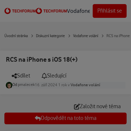
Přejít na obsah
Vodafone Techforum
Přihlásit se
Úvodní stránka
Diskuzní kategorie
Vodafone volání
RCS na iPhone 
RCS na iPhone s iOS 18(+)
Sdílet
Sledující
Od
pmalecek
Vodafone volání
16. září 2024
1 rok
v
Založit nové téma
Odpovědět na toto téma