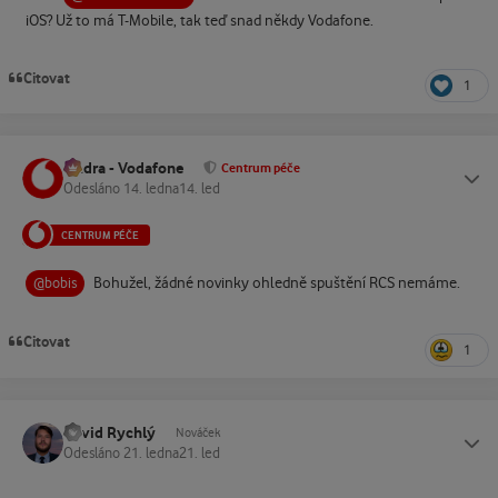
iOS? Už to má T-Mobile, tak teď snad někdy Vodafone.
Citovat
1
Ondra - Vodafone
Status
Centrum péče
Odesláno
14. ledna
14. led
CENTRUM PÉČE
Bohužel, žádné novinky ohledně spuštění RCS nemáme.
@bobis
Citovat
1
David Rychlý
Status
Nováček
Odesláno
21. ledna
21. led