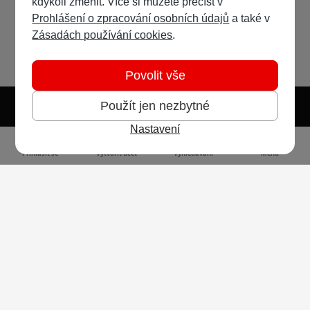
kdykoli změnit. Více si můžete přečíst v
Prohlášení o zpracování osobních údajů
a také v
Zásadách používání cookies
.
Povolit vše
Použít jen nezbytné
Nastavení
Světlý režim
Tmavý režim
Předvolba systému
Jazyk
RSS
Přihlásit se
Vytvořit účet
Vyhledávání
Menu
Ochrana osobních údajů
Cookies
Vodafone Czech Republic a.s.,
nám. Junkových 2808/2, 155 00 - Praha 5,
IČO 25788001, sp. zn. B 6064 vedená u Městského
soudu v Praze
Powered by
Invision Community