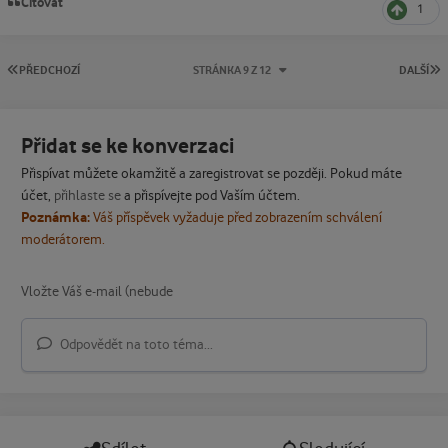
Citovat
1
PRVNÍ STRÁNKA
P
PŘEDCHOZÍ
STRÁNKA 9 Z 12
DALŠÍ
Přidat se ke konverzaci
Přispívat můžete okamžitě a zaregistrovat se později. Pokud máte
účet,
přihlaste se
a přispívejte pod Vaším účtem.
Poznámka:
Váš příspěvek vyžaduje před zobrazením schválení
moderátorem.
Odpovědět na toto téma...