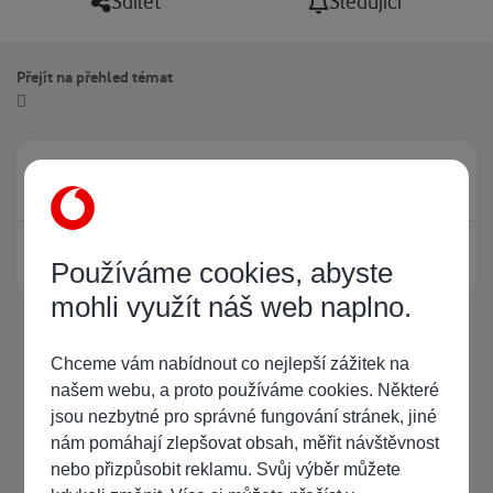
Sdílet
Sledující
Přejít na přehled témat
Právě prohlíží tuto stránku
0
Žádný registrovaný uživatel si neprohlíží tuto stránku
Používáme cookies, abyste
mohli využít náš web naplno.
Chceme vám nabídnout co nejlepší zážitek na
našem webu, a proto používáme cookies. Některé
jsou nezbytné pro správné fungování stránek, jiné
nám pomáhají zlepšovat obsah, měřit návštěvnost
nebo přizpůsobit reklamu. Svůj výběr můžete