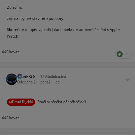
Zdravím,
zajímal by mě stav této podpory.
Skutečně to opět vypadá jako docela nekonečné čekání s Apple
Watch.
Citovat
1
Marek-26
Status
Administrátor
Odesláno
21. ledna
21. led
Stačí si přečíst pár příspěvků...
@David Rychlý
Citovat