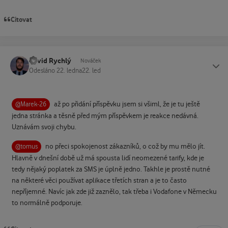
Citovat
David Rychlý
Status
Nováček
Odesláno
22. ledna
22. led
až po přidání příspěvku jsem si všiml, že je tu ještě
@Marek-26
jedna stránka a těsně před mým příspěvkem je reakce nedávná.
Uznávám svoji chybu.
no přeci spokojenost zákazníků, o což by mu mělo jít.
@tomus
Hlavně v dnešní době už má spousta lidí neomezené tarify, kde je
tedy nějaký poplatek za SMS je úplně jedno. Takhle je prostě nutné
na některé věci používat aplikace třetích stran a je to často
nepříjemné. Navíc jak zde již zaznělo, tak třeba i Vodafone v Německu
to normálně podporuje.