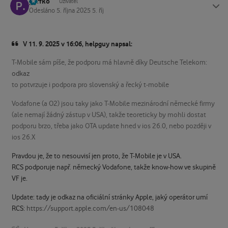
paffko
Status
Uživatel
Odesláno
5. října 2025
5. říj
V 11. 9. 2025 v 16:06, helpguy napsal:
T-Mobile sám píše, že podporu má hlavně díky Deutsche Telekom:
odkaz
to potvrzuje i podpora pro slovenský a řecký t-mobile
Vodafone (a O2) jsou taky jako T-Mobile mezinárodní německé firmy
(ale nemají žádný zástup v USA), takže teoreticky by mohli dostat
podporu brzo, třeba jako OTA update hned v ios 26.0, nebo později v
ios 26.X
Pravdou je, že to nesouvisí jen proto, že T-Mobile je v USA.
RCS podporuje např. německý Vodafone, takže know-how ve skupině
VF je.
Update: tady je odkaz na oficiální stránky Apple, jaký operátor umí
RCS:
https://support.apple.com/en-us/108048