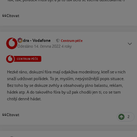
Tak, tak, pořádek musí být a já to tak beru se všema důsledkama:-)
Citovat
Ondra - Vodafone
Status
Centrum péče
Odesláno
14. června 2022
4 roky
CENTRUM PÉČE
Hezké ráno, diskuzní fóra mají odjakživa moderátory, kteří se v nich
snaží udržovat pořádek. To je, myslím, nejvýstižnější popis situace.
Bez toho by se diskuze zvrhly a obsahovaly plno balastu, reklam,
hádek atp. A do takového fóra by už pak chodili jen ti, co se tam
chtějí denně hádat.
Citovat
2