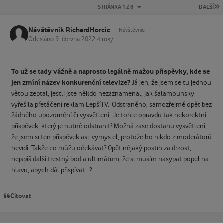
P
STRÁNKA 1 Z 8
DALŠÍ
Návštěvník RichardHorcic
Návštěvníci
Odesláno
9. června 2022
4 roky
To už se tady vážně a naprosto legálně mažou příspěvky, kde se
jen zmíní název konkurenční televize?
Já jen, že jsem se tu jednou
větou zeptal, jestli jste někdo nezaznamenal, jak šalamounsky
vyřešila přetáčení reklam LepšíTV. Odstraněno, samozřejmě opět bez
žádného upozornění či vysvětlení...Je tohle opravdu tak nekorektní
příspěvek, který je nutné odstranit? Možná zase dostanu vysvětlení,
že jsem si ten příspěvek asi vymyslel, protože ho nikdo z moderátorů
nevidí. Takže co můžu očekávat? Opět nějaký postih za drzost,
nejspíš další trestný bod a ultimátum, že si musím nasypat popel na
hlavu, abych dál přispívat...?
Citovat