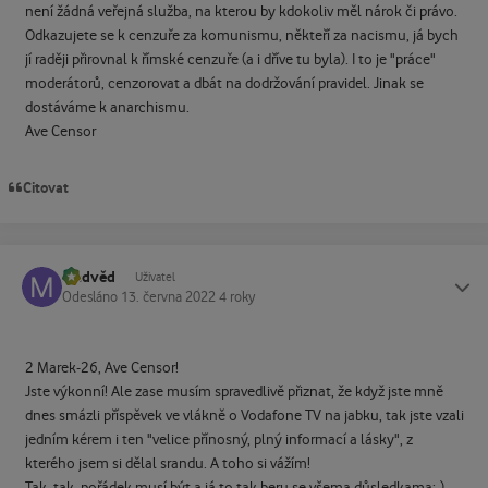
není žádná veřejná služba, na kterou by kdokoliv měl nárok či právo.
Odkazujete se k cenzuře za komunismu, někteří za nacismu, já bych
jí raději přirovnal k římské cenzuře (a i dříve tu byla). I to je "práce"
moderátorů, cenzorovat a dbát na dodržování pravidel. Jinak se
dostáváme k anarchismu.
Ave Censor
Citovat
Medvěd
Status
Uživatel
Odesláno
13. června 2022
4 roky
2 Marek-26, Ave Censor!
Jste výkonní! Ale zase musím spravedlivě přiznat, že když jste mně
dnes smázli příspěvek ve vlákně o Vodafone TV na jabku, tak jste vzali
jedním kérem i ten "velice přínosný, plný informací a lásky", z
kterého jsem si dělal srandu. A toho si vážím!