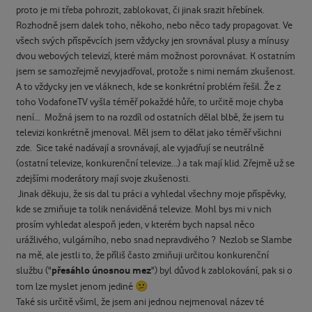
proto je mi třeba pohrozit, zablokovat, či jinak srazit hřebínek.
Rozhodně jsem dalek toho, někoho, nebo něco tady propagovat. Ve
všech svých příspěvcích jsem vždycky jen srovnával plusy a mínusy
dvou webových televizí, které mám možnost porovnávat. K ostatním
jsem se samozřejmě nevyjadřoval, protože s nimi nemám zkušenost.
A to vždycky jen ve vláknech, kde se konkrétní problém řešil. Že z
toho VodafoneTV vyšla téměř pokaždé hůře, to určitě moje chyba
není... Možná jsem to na rozdíl od ostatních dělal blbě, že jsem tu
televizi konkrétně jmenoval. Měl jsem to dělat jako téměř všichni
zde. Sice také nadávají a srovnávají, ale vyjadřují se neutrálně
(ostatní televize, konkurenční televize...) a tak mají klid. Zřejmě už se
zdejšími moderátory mají svoje zkušenosti.
Jinak děkuju, že sis dal tu práci a vyhledal všechny moje příspěvky,
kde se zmiňuje ta tolik nenáviděná televize. Mohl bys mi v nich
prosím vyhledat alespoň jeden, v kterém bych napsal něco
urážlivého, vulgárního, nebo snad nepravdivého ? Nezlob se Slambe
na mě, ale jestli to, že příliš často zmiňuji určitou konkurenční
přesáhlo únosnou mez
službu ("
") byl důvod k zablokování, pak si o
😕
tom lze myslet jenom jediné
Také sis určitě všiml, že jsem ani jednou nejmenoval název té