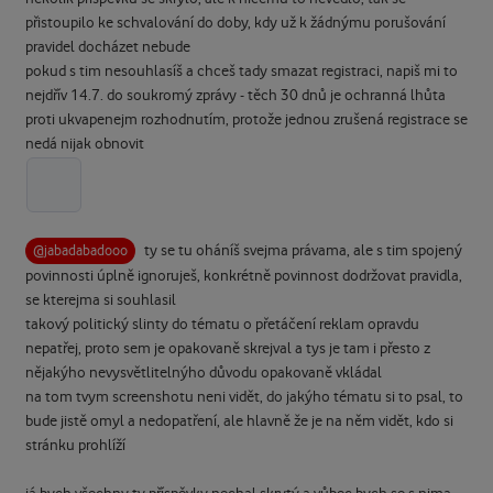
přistoupilo ke schvalování do doby, kdy už k žádnýmu porušování
pravidel docházet nebude
pokud s tim nesouhlasíš a chceš tady smazat registraci, napiš mi to
nejdřív 14.7. do soukromý zprávy - těch 30 dnů je ochranná lhůta
proti ukvapenejm rozhodnutím, protože jednou zrušená registrace se
nedá nijak obnovit
ty se tu oháníš svejma právama, ale s tim spojený
@jabadabadooo
povinnosti úplně ignoruješ, konkrétně povinnost dodržovat pravidla,
se kterejma si souhlasil
takový politický slinty do tématu o přetáčení reklam opravdu
nepatřej, proto sem je opakovaně skrejval a tys je tam i přesto z
nějakýho nevysvětlitelnýho důvodu opakovaně vkládal
na tom tvym screenshotu neni vidět, do jakýho tématu si to psal, to
bude jistě omyl a nedopatření, ale hlavně že je na něm vidět, kdo si
stránku prohlíží