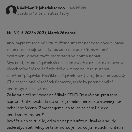
Návštěvník jabadabadooo
Návštěvníci
Odesláno
13. června 2022
4 roky
V 9. 6. 2022 v 20:31, Marek-26 napsal:
Ano, naprosto legálně si tu můžeme smazat naprosto cokoliv, nikdo
to nemusí obhajovat, informovat o tom atp. Příspěvek není
odstraněn, je skryt, takže moderátoři ho normálně vidí.
Myslím si, že ten příspěvek sám o sobě problém není, ale v kontextu
předchozího "přispívání" zde došlo k moderaci resp. nutnosti
schválení příspěvků. Například příspěvek, který cituji je úplně klasický
OT a potencionální začátek flamewar, takže by potencionálně
neměl být ani schválen.
Za komunistů se "moderaci" říkalo CENZURA a všichni proti tomu
bojovali. Chtěli svobodu slova. Ta, jak vidno nenastala a uveřejní se,
nebo lépe řečeno "Zmoderujeme jen to, co se nám líbí a co
neodporuje naší věci!"
Když čtu, co se tu píše, vidím obraz prokurátora Urválka a soudy
padesátých let. Tehdy se také mohlo jen to, co jsme všichni chtěli a