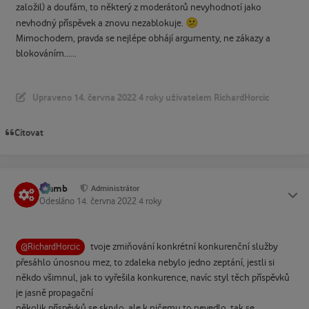
založil) a doufám, to některý z moderátorů nevyhodnotí jako
😕
nevhodný příspěvek a znovu nezablokuje.
Mimochodem, pravda se nejlépe obhájí argumenty, ne zákazy a
blokováním......
Upraveno
14. června 2022
4 roky
uživatelem RichardHorcic
Citovat
Slamb
Status
Administrátor
Odesláno
14. června 2022
4 roky
tvoje zmiňování konkrétní konkurenční služby
@RichardHorcic
přesáhlo únosnou mez, to zdaleka nebylo jedno zeptání, jestli si
někdo všimnul, jak to vyřešila konkurence, navíc styl těch příspěvků
je jasně propagační
několik příspěvků se skrylo, ale k ničemu to nevedlo, tak se