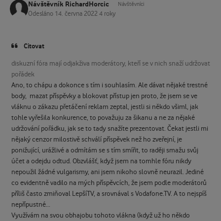
Návštěvník RichardHorcic
Návštěvníci
Odesláno
14. června 2022
4 roky
Citovat
diskuzní fóra mají odjakživa moderátory, kteří se v nich snaží udržovat
pořádek
Ano, to chápu a dokonce s tím i souhlasím. Ale dávat nějaké trestné
body, mazat příspěvky a blokovat přístup jen proto, že jsem se ve
vláknu o zákazu přetáčení reklam zeptal, jestli si někdo všiml, jak
tohle vyřešila konkurence, to považuju za šikanu a ne za nějaké
udržování pořádku, jak se to tady snažíte prezentovat. Čekat jestli mi
nějaký cenzor milostivě schválí příspěvek než ho zveřejní, je
ponižující, urážlivé a odmítám se s tím smířit, to raději smažu svůj
účet a odejdu odtud. Obzvlášť, když jsem na tomhle fóru nikdy
nepoužil žádné vulgarismy, ani jsem nikoho slovně neurazil. Jediné
co evidentně vadilo na mých příspěvcích, že jsem podle moderátorů
příliš často zmiňoval LepšíTV, a srovnával s Vodafone.TV. A to nejspíš
nepřípustné...
Využívám na svou obhajobu tohoto vlákna (když už ho někdo