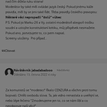
nad čím držela ruku strana!
Moderátor by také měl ovládat jazyk český. Pokud jinému káže
pravidla, měl by se jimi také řídit. Třeba pravidly českého pravopisu:
Některé věci nepropadli "dolů" vůbec
P.S. Pokud jsi Marku-26 a Vy, ostatní moderátoři alespoň trošku
soudní a ustojíte konstruktivní kritiku, můj příspěvek nesmažete.
Pokud ano, potvrzujete to, co jsem napsal.
Screeny uloženy. Pro případ...
Citovat
Návštěvník jabadabadooo
Návštěvníci
Odesláno
13. června 2022
4 roky
Za komunistů se "moderaci" říkalo CENZURA a všichni proti tomu
bojovali. Chtěli svobodu slova. Ta, jak vidno nenastala a uveřejní se,
nebo lépe řečeno "Zmoderujeme jen to, co se nám líbí a co
neodporuje naší věci!"