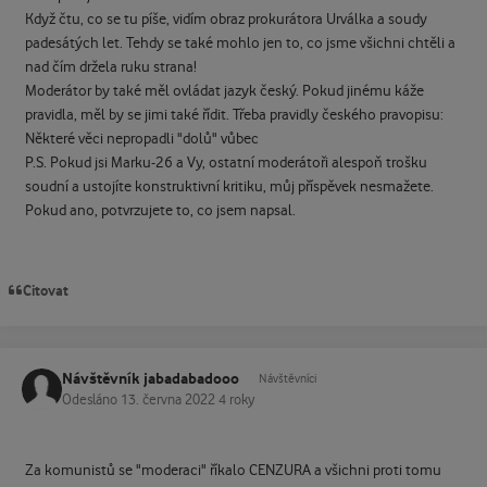
Když čtu, co se tu píše, vidím obraz prokurátora Urválka a soudy
padesátých let. Tehdy se také mohlo jen to, co jsme všichni chtěli a
nad čím držela ruku strana!
Moderátor by také měl ovládat jazyk český. Pokud jinému káže
pravidla, měl by se jimi také řídit. Třeba pravidly českého pravopisu:
Některé věci nepropadli "dolů" vůbec
P.S. Pokud jsi Marku-26 a Vy, ostatní moderátoři alespoň trošku
soudní a ustojíte konstruktivní kritiku, můj příspěvek nesmažete.
Pokud ano, potvrzujete to, co jsem napsal.
Citovat
Návštěvník jabadabadooo
Návštěvníci
Odesláno
13. června 2022
4 roky
Za komunistů se "moderaci" říkalo CENZURA a všichni proti tomu