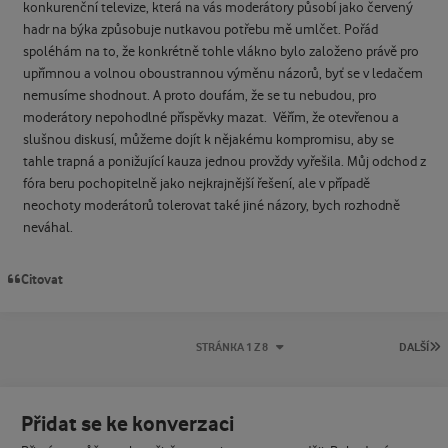
konkurenční televize, která na vás moderátory působí jako červený
hadr na býka způsobuje nutkavou potřebu mě umlčet. Pořád
spoléhám na to, že konkrétně tohle vlákno bylo založeno právě pro
upřímnou a volnou oboustrannou výměnu názorů, byť se v ledačem
nemusíme shodnout. A proto doufám, že se tu nebudou, pro
moderátory nepohodlné příspěvky mazat. Věřím, že otevřenou a
slušnou diskusí, můžeme dojít k nějakému kompromisu, aby se
tahle trapná a ponižující kauza jednou provždy vyřešila. Můj odchod z
fóra beru pochopitelně jako nejkrajnější řešení, ale v případě
neochoty moderátorů tolerovat také jiné názory, bych rozhodně
neváhal.
Citovat
P
STRÁNKA 1 Z 8
DALŠÍ
Přidat se ke konverzaci