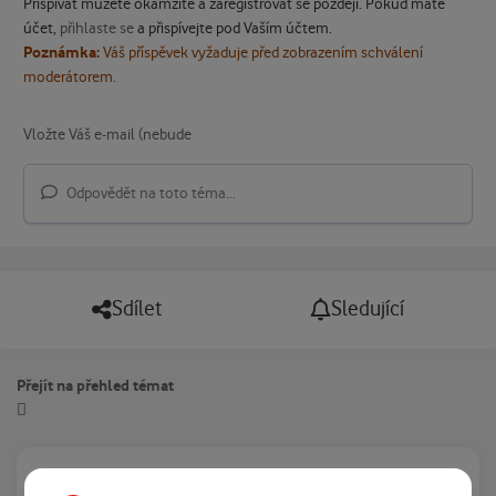
Přispívat můžete okamžitě a zaregistrovat se později. Pokud máte
účet,
přihlaste se
a přispívejte pod Vaším účtem.
Poznámka:
Váš příspěvek vyžaduje před zobrazením schválení
moderátorem.
Odpovědět na toto téma...
Sdílet
Sledující
Přejít na přehled témat
Právě prohlíží tuto stránku
0