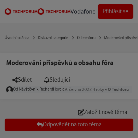
Přejít na obsah
Vodafone Techforum
Přihlásit se
Úvodní stránka
Diskuzní kategorie
O Techforu
Moderování příspěvk
Moderování příspěvků a obsahu fóra
Sdílet
Sledující
Od
Návštěvník RichardHorcic
O Techforu
9. června 2022
4 roky
v
Založit nové téma
Odpovědět na toto téma