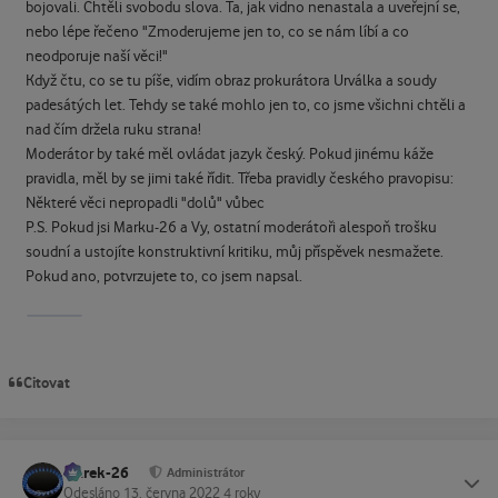
bojovali. Chtěli svobodu slova. Ta, jak vidno nenastala a uveřejní se,
nebo lépe řečeno "Zmoderujeme jen to, co se nám líbí a co
neodporuje naší věci!"
Když čtu, co se tu píše, vidím obraz prokurátora Urválka a soudy
padesátých let. Tehdy se také mohlo jen to, co jsme všichni chtěli a
nad čím držela ruku strana!
Moderátor by také měl ovládat jazyk český. Pokud jinému káže
pravidla, měl by se jimi také řídit. Třeba pravidly českého pravopisu:
Některé věci nepropadli "dolů" vůbec
P.S. Pokud jsi Marku-26 a Vy, ostatní moderátoři alespoň trošku
soudní a ustojíte konstruktivní kritiku, můj příspěvek nesmažete.
Pokud ano, potvrzujete to, co jsem napsal.
Citovat
Marek-26
Status
Administrátor
Odesláno
13. června 2022
4 roky