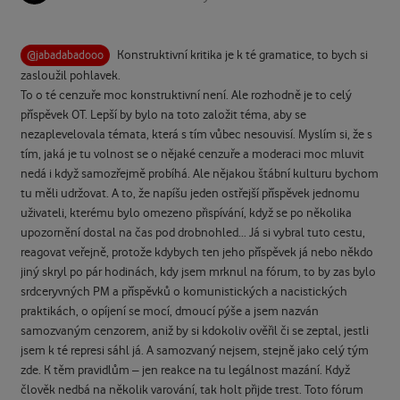
Konstruktivní kritika je k té gramatice, to bych si
@jabadabadooo
zasloužil pohlavek.
To o té cenzuře moc konstruktivní není. Ale rozhodně je to celý
příspěvek OT. Lepší by bylo na toto založit téma, aby se
nezaplevelovala témata, která s tím vůbec nesouvisí. Myslím si, že s
tím, jaká je tu volnost se o nějaké cenzuře a moderaci moc mluvit
nedá i když samozřejmě probíhá. Ale nějakou štábní kulturu bychom
tu měli udržovat. A to, že napíšu jeden ostřejší příspěvek jednomu
uživateli, kterému bylo omezeno přispívání, když se po několika
upozornění dostal na čas pod drobnohled... Já si vybral tuto cestu,
reagovat veřejně, protože kdybych ten jeho příspěvek já nebo někdo
jiný skryl po pár hodinách, kdy jsem mrknul na fórum, to by zas bylo
srdceryvných PM a příspěvků o komunistických a nacistických
praktikách, o opíjení se mocí, dmoucí pýše a jsem nazván
samozvaným cenzorem, aniž by si kdokoliv ověřil či se zeptal, jestli
jsem k té represi sáhl já. A samozvaný nejsem, stejně jako celý tým
zde. K těm pravidlům – jen reakce na tu legálnost mazání. Když
člověk nedbá na několik varování, tak holt přijde trest. Toto fórum