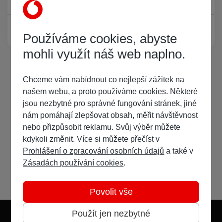
Žádný registrovaný uživatel si neprohlíží tuto stránku
Používáme cookies, abyste
mohli využít náš web naplno.
Chceme vám nabídnout co nejlepší zážitek na
našem webu, a proto používáme cookies. Některé
jsou nezbytné pro správné fungování stránek, jiné
nám pomáhají zlepšovat obsah, měřit návštěvnost
nebo přizpůsobit reklamu. Svůj výběr můžete
kdykoli změnit. Více si můžete přečíst v
Prohlášení o zpracování osobních údajů
a také v
Zásadách používání cookies
.
Povolit vše
Použít jen nezbytné