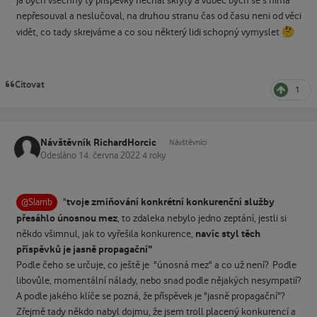
já bych všechny ty příspěvky nechal skrytý a vůbec bych se s nima
nepřesouval a neslučoval, na druhou stranu čas od času neni od věci
🤔
vidět, co tady skrejváme a co sou některý lidi schopný vymyslet
Citovat
1
Návštěvník RichardHorcic
Návštěvníci
Odesláno
14. června 2022
4 roky
tvoje zmiňování konkrétní konkurenční služby
"
@Slamb
přesáhlo únosnou mez
, to zdaleka nebylo jedno zeptání, jestli si
navíc styl těch
někdo všimnul, jak to vyřešila konkurence,
příspěvků je jasně propagační"
Podle čeho se určuje, co ještě je "únosná mez" a co už není? Podle
libovůle, momentální nálady, nebo snad podle nějakých nesympatií?
A podle jakého klíče se pozná, že příspěvek je "jasně propagační"?
Zřejmě tady někdo nabyl dojmu, že jsem troll placený konkurencí a