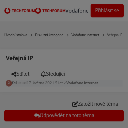
Přejít na obsah
Vodafone Techforum
Přihlásit se
Úvodní stránka
Diskuzní kategorie
Vodafone internet
Veřejná IP
Veřejná IP
Sdílet
Sledující
Od
pkoci
Vodafone internet
17. května 2021
5 let
v
Založit nové téma
Odpovědět na toto téma