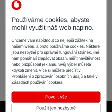
Žádný registrovaný uživatel si neprohlíží tuto stránku
Používáme cookies, abyste
mohli využít náš web naplno.
Chceme vám nabídnout co nejlepší zážitek na
našem webu, a proto používáme cookies. Některé
jsou nezbytné pro správné fungování stránek, jiné
nám pomáhají zlepšovat obsah, měřit návštěvnost
nebo přizpůsobit reklamu. Svůj výběr můžete
kdykoli změnit. Více si můžete přečíst v
Prohlášení o zpracování osobních údajů
a také v
Zásadách používání cookies
.
Povolit vše
Použít jen nezbytné