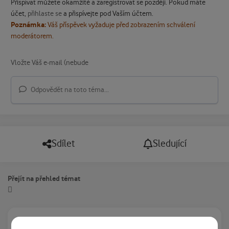
Přispívat můžete okamžitě a zaregistrovat se později. Pokud máte
účet,
přihlaste se
a přispívejte pod Vaším účtem.
Poznámka:
Váš příspěvek vyžaduje před zobrazením schválení
moderátorem.
Odpovědět na toto téma...
Sdílet
Sledující
Přejít na přehled témat
Právě prohlíží tuto stránku
0