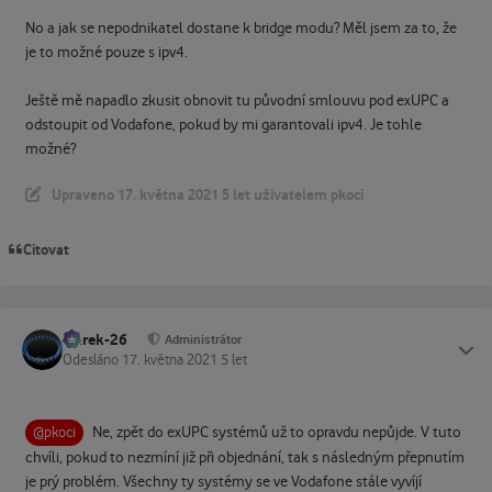
No a jak se nepodnikatel dostane k bridge modu? Měl jsem za to, že
je to možné pouze s ipv4.
Ještě mě napadlo zkusit obnovit tu původní smlouvu pod exUPC a
odstoupit od Vodafone, pokud by mi garantovali ipv4. Je tohle
možné?
Upraveno
17. května 2021
5 let
uživatelem pkoci
Citovat
Marek-26
Status
Administrátor
Odesláno
17. května 2021
5 let
Ne, zpět do exUPC systémů už to opravdu nepůjde. V tuto
@pkoci
chvíli, pokud to nezmíní již při objednání, tak s následným přepnutím
je prý problém. Všechny ty systémy se ve Vodafone stále vyvíjí