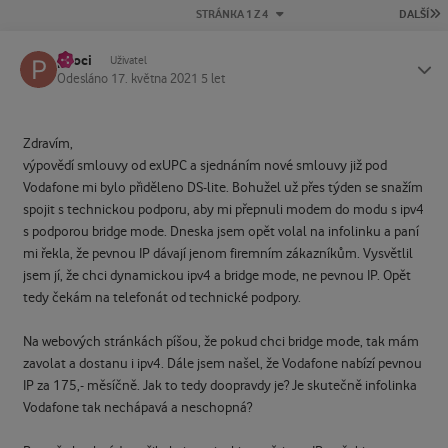
P
STRÁNKA 1 Z 4
DALŠÍ
pkoci
Status
Uživatel
Odesláno
17. května 2021
5 let
Zdravím,
výpovědí smlouvy od exUPC a sjednáním nové smlouvy již pod
Vodafone mi bylo přiděleno DS-lite. Bohužel už přes týden se snažím
spojit s technickou podporu, aby mi přepnuli modem do modu s ipv4
s podporou bridge mode. Dneska jsem opět volal na infolinku a paní
mi řekla, že pevnou IP dávají jenom firemním zákazníkům. Vysvětlil
jsem jí, že chci dynamickou ipv4 a bridge mode, ne pevnou IP. Opět
tedy čekám na telefonát od technické podpory.
Na webových stránkách píšou, že pokud chci bridge mode, tak mám
zavolat a dostanu i ipv4. Dále jsem našel, že Vodafone nabízí pevnou
IP za 175,- měsíčně. Jak to tedy doopravdy je? Je skutečně infolinka
Vodafone tak nechápavá a neschopná?