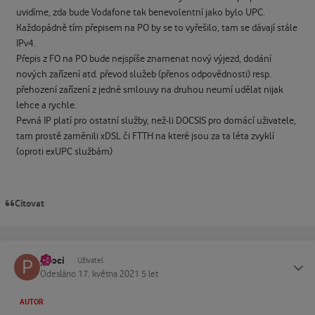
uvidíme, zda bude Vodafone tak benevolentní jako bylo UPC.
Každopádně tím přepisem na PO by se to vyřešilo, tam se dávají stále
IPv4.
Přepis z FO na PO bude nejspíše znamenat nový výjezd, dodání
nových zařízení atd. převod služeb (přenos odpovědnosti) resp.
přehození zařízení z jedné smlouvy na druhou neumí udělat nijak
lehce a rychle.
Pevná IP platí pro ostatní služby, než-li DOCSIS pro domácí uživatele,
tam prostě zaměnili xDSL či FTTH na které jsou za ta léta zvyklí
(oproti exUPC službám)
Citovat
pkoci
Status
Uživatel
Odesláno
17. května 2021
5 let
AUTOR