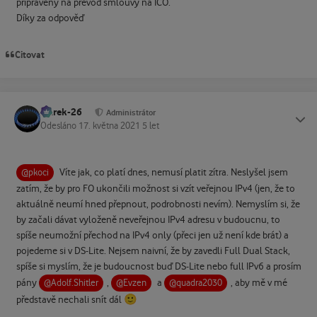
připravený na převod smlouvy na IČO.
Díky za odpověď
Citovat
Marek-26
Status
Administrátor
Odesláno
17. května 2021
5 let
Víte jak, co platí dnes, nemusí platit zítra. Neslyšel jsem
@pkoci
zatím, že by pro FO ukončili možnost si vzít veřejnou IPv4 (jen, že to
aktuálně neumí hned přepnout, podrobnosti nevím). Nemyslím si, že
by začali dávat vyloženě neveřejnou IPv4 adresu v budoucnu, to
spíše neumožní přechod na IPv4 only (přeci jen už není kde brát) a
pojedeme si v DS-Lite. Nejsem naivní, že by zavedli Full Dual Stack,
spíše si myslím, že je budoucnost buď DS-Lite nebo full IPv6 a prosím
pány
,
a
, aby mě v mé
@Adolf.Shitler
@Evzen
@quadra2030
🙂
představě nechali snít dál