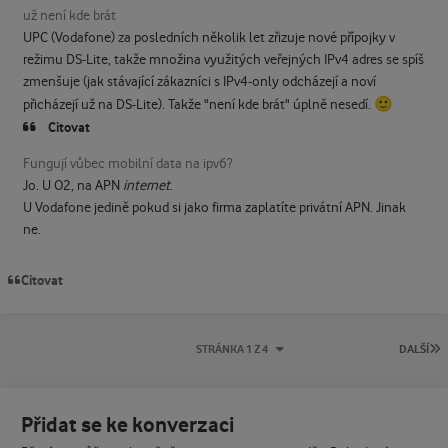
už není kde brát
UPC (Vodafone) za posledních několik let zřizuje nové přípojky v
režimu DS-Lite, takže množina využitých veřejných IPv4 adres se spíš
zmenšuje (jak stávající zákazníci s IPv4-only odcházejí a noví
🙂
přicházejí už na DS-Lite). Takže "není kde brát" úplně nesedí.
Citovat
Fungují vůbec mobilní data na ipv6?
Jo. U O2, na APN
internet
.
U Vodafone jedině pokud si jako firma zaplatíte privátní APN. Jinak
ne.
Citovat
P
STRÁNKA 1 Z 4
DALŠÍ
Přidat se ke konverzaci