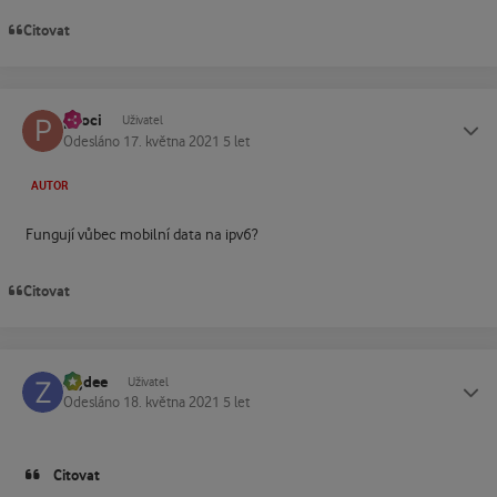
Citovat
pkoci
Status
Uživatel
Odesláno
17. května 2021
5 let
AUTOR
Fungují vůbec mobilní data na ipv6?
Citovat
zajdee
Status
Uživatel
Odesláno
18. května 2021
5 let
Citovat