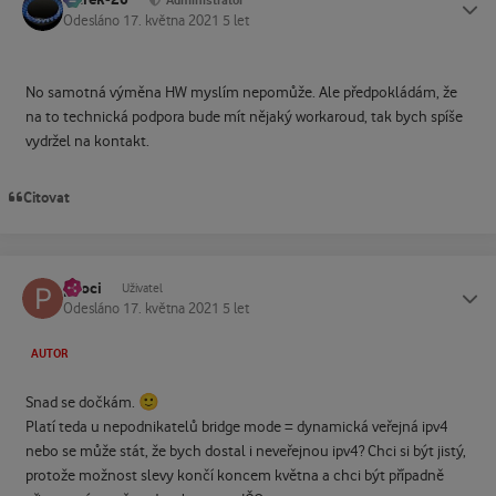
Status
Administrátor
Odesláno
17. května 2021
5 let
No samotná výměna HW myslím nepomůže. Ale předpokládám, že
na to technická podpora bude mít nějaký workaroud, tak bych spíše
vydržel na kontakt.
Citovat
pkoci
Status
Uživatel
Odesláno
17. května 2021
5 let
AUTOR
🙂
Snad se dočkám.
Platí teda u nepodnikatelů bridge mode = dynamická veřejná ipv4
nebo se může stát, že bych dostal i neveřejnou ipv4? Chci si být jistý,
protože možnost slevy končí koncem května a chci být případně