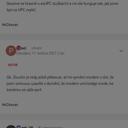
(bavíme se hlavně o exUPC službách) a ne vše funguje tak, jak jsme
byli za UPC zvyklí.
Citovat
pkoci
Status
Uživatel
Odesláno
17. května 2021
5 let
AUTOR
Ok. Zkusím je tedy ještě překecat, ať mi vymění modem s tím, že
jsem smlouvu uzavřel v domění, že modem umí bridge mode, ke
kterému se váže ipv4.
Citovat
Marek-26