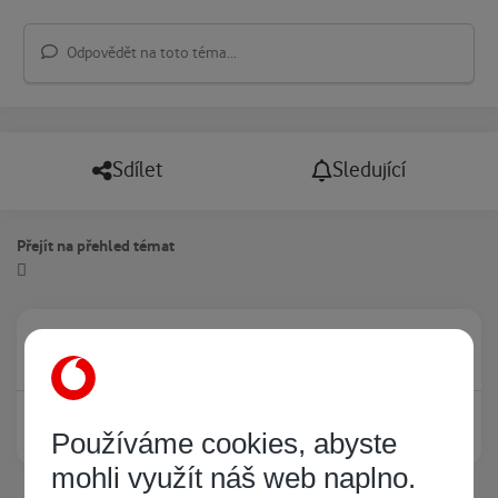
Odpovědět na toto téma...
Sdílet
Sledující
Přejít na přehled témat
Právě prohlíží tuto stránku
0
Žádný registrovaný uživatel si neprohlíží tuto stránku
Používáme cookies, abyste
mohli využít náš web naplno.