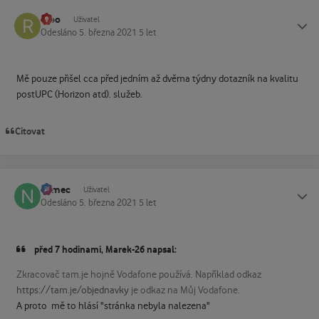
rebo
Status
Uživatel
Odesláno
5. března 2021
5 let
Mě pouze přišel cca před jedním až dvěma týdny dotazník na kvalitu
postUPC (Horizon atd). služeb.
Citovat
namec
Status
Uživatel
Odesláno
5. března 2021
5 let
před 7 hodinami, Marek-26 napsal:
Zkracovač tam.je hojně Vodafone používá. Například odkaz
https://tam.je/objednavky
je odkaz na Můj Vodafone.
A proto mě to hlásí "stránka nebyla nalezena"