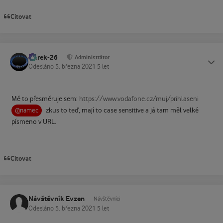
Citovat
Marek-26
Status
Administrátor
Odesláno
5. března 2021
5 let
Mě to přesměruje sem:
https://www.vodafone.cz/muj/prihlaseni
zkus to teď, mají to case sensitive a já tam měl velké
@namec
písmeno v URL.
Citovat
Návštěvník Evzen
Návštěvníci
Odesláno
5. března 2021
5 let