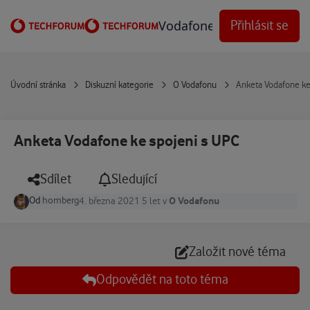
Přejít na obsah
Vodafone Techforum
Přihlásit se
Úvodní stránka
Diskuzní kategorie
O Vodafonu
Anketa Vodafone ke
Anketa Vodafone ke spojeni s UPC
Sdílet
Sledující
Od
homberg
O Vodafonu
4. března 2021
5 let
v
Založit nové téma
Odpovědět na toto téma