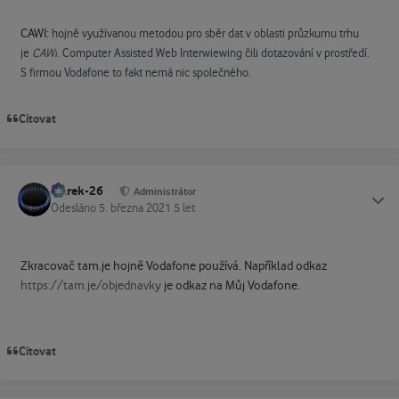
CAWI:
hojně využívanou metodou pro sběr dat v oblasti průzkumu trhu
je
CAWI
. Computer Assisted Web Interwiewing čili dotazování v prostředí.
S firmou Vodafone to fakt nemá nic společného.
Citovat
Marek-26
Status
Administrátor
Odesláno
5. března 2021
5 let
Zkracovač tam.je hojně Vodafone používá. Například odkaz
https://tam.je/objednavky
je odkaz na Můj Vodafone.
Citovat