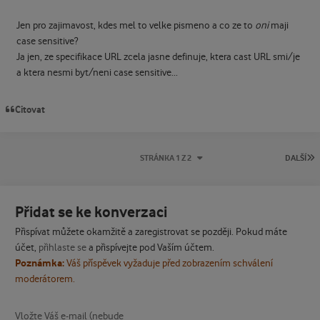
Jen pro zajimavost, kdes mel to velke pismeno a co ze to
oni
maji
case sensitive?
Ja jen, ze specifikace URL zcela jasne definuje, ktera cast URL smi/je
a ktera nesmi byt/neni case sensitive...
Citovat
P
STRÁNKA 1 Z 2
DALŠÍ
Přidat se ke konverzaci
Přispívat můžete okamžitě a zaregistrovat se později. Pokud máte
účet,
přihlaste se
a přispívejte pod Vaším účtem.
Poznámka:
Váš příspěvek vyžaduje před zobrazením schválení
moderátorem.