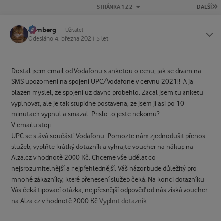
P
STRÁNKA 1 Z 2
DALŠÍ
homberg
Status
Uživatel
Odesláno
4. března 2021
5 let
Dostal jsem email od Vodafonu s anketou o cenu, jak se divam na
SMS upozorneni na spojeni UPC/Vodafone v cervnu 2021!! A ja
blazen myslel, ze spojeni uz davno probehlo. Zacal jsem tu anketu
vyplnovat, ale je tak stupidne postavena, ze jsem ji asi po 10
minutach vypnul a smazal. Prislo to jeste nekomu?
V emailu stoji:
UPC se stává součástí Vodafonu
Pomozte nám zjednodušit přenos
služeb, vyplňte krátký dotazník a vyhrajte voucher na nákup na
Alza.cz v hodnotě 2000 Kč. Chceme vše udělat co
nejsrozumitelnější a nejpřehlednější. Váš názor bude důležitý pro
mnohé zákazníky, které přenesení služeb čeká. Na konci dotazníku
Vás čeká tipovací otázka, nejpřesnější odpověď od nás získá voucher
na Alza.cz v hodnotě 2000 Kč
Vyplnit dotazník