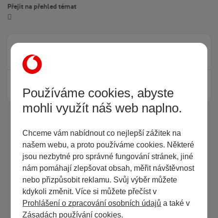
Přejít na přehled témat
Právě prohlíží tuto stránku
0
Žádný registrovaný uživatel si neprohlíží tuto stránku
Používáme cookies, abyste
mohli využít náš web naplno.
Chceme vám nabídnout co nejlepší zážitek na
našem webu, a proto používáme cookies. Některé
jsou nezbytné pro správné fungování stránek, jiné
nám pomáhají zlepšovat obsah, měřit návštěvnost
nebo přizpůsobit reklamu. Svůj výběr můžete
kdykoli změnit. Více si můžete přečíst v
Prohlášení o zpracování osobních údajů
a také v
Zásadách používání cookies
.