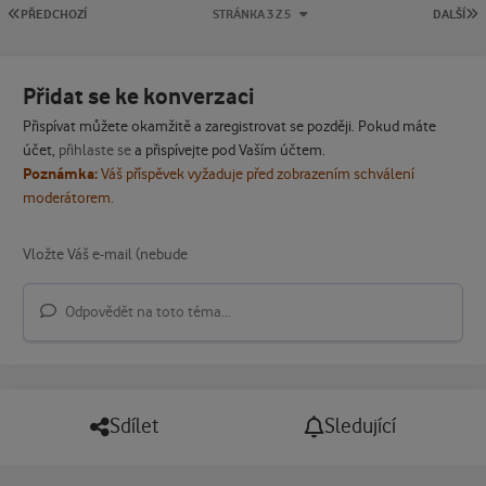
PRVNÍ STRÁNKA
P
PŘEDCHOZÍ
STRÁNKA 3 Z 5
DALŠÍ
Přidat se ke konverzaci
Přispívat můžete okamžitě a zaregistrovat se později. Pokud máte
účet,
přihlaste se
a přispívejte pod Vaším účtem.
Poznámka:
Váš příspěvek vyžaduje před zobrazením schválení
moderátorem.
Odpovědět na toto téma...
Sdílet
Sledující