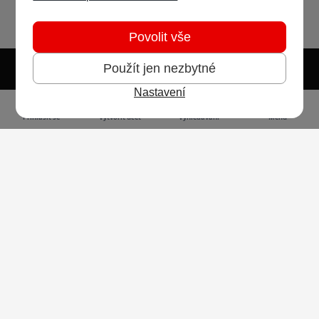
Povolit vše
Použít jen nezbytné
Nastavení
Světlý režim
Tmavý režim
Předvolba systému
Jazyk
RSS
Přihlásit se
Vytvořit účet
Vyhledávání
Menu
Ochrana osobních údajů
Cookies
Vodafone Czech Republic a.s.,
nám. Junkových 2808/2, 155 00 - Praha 5,
IČO 25788001, sp. zn. B 6064 vedená u Městského
soudu v Praze
Powered by
Invision Community