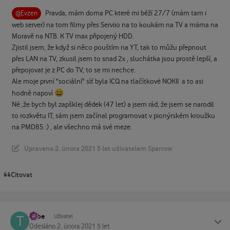
Pravda, mám doma PC které mi běží 27/7 (mám tam i
@Evzen
web server) na tom filmy přes Serviio na to koukám na TV a máma na
Moravě na NTB. K TV max připojený HDD.
Zjistil jsem, že když si něco pouštím na YT, tak to můžu přepnout
přes LAN na TV, zkusil jsem to snad 2x , sluchátka jsou prostě lepší, a
přepojovat je z PC do TV, to se mi nechce.
Ale moje první "sociální" síť byla ICQ na tlačítkové NOKII a to asi
😄
hodně napoví
Né ,že bych byl zapšklej dědek (47 let) a jsem rád, že jsem se narodil
to rozkvětu IT, sám jsem začínal programovat v pionýrském kroužku
na PMD85
:)
, ale všechno má své meze.
Upraveno
2. února 2021
5 let
uživatelem Sparrow
Citovat
Tube
Status
Uživatel
Odesláno
2. února 2021
5 let