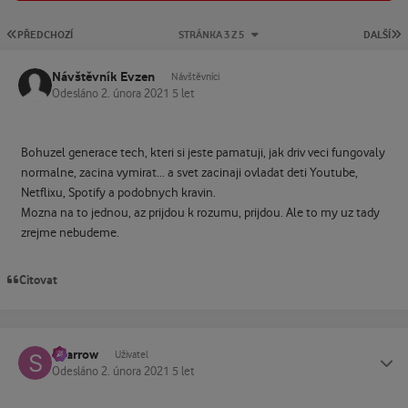
PRVNÍ STRÁNKA
P
PŘEDCHOZÍ
STRÁNKA 3 Z 5
DALŠÍ
Návštěvník Evzen
Návštěvníci
Odesláno
2. února 2021
5 let
Bohuzel generace tech, kteri si jeste pamatuji, jak driv veci fungovaly
normalne, zacina vymirat... a svet zacinaji ovladat deti Youtube,
Netflixu, Spotify a podobnych kravin.
Mozna na to jednou, az prijdou k rozumu, prijdou. Ale to my uz tady
zrejme nebudeme.
Citovat
Sparrow
Status
Uživatel
Odesláno
2. února 2021
5 let