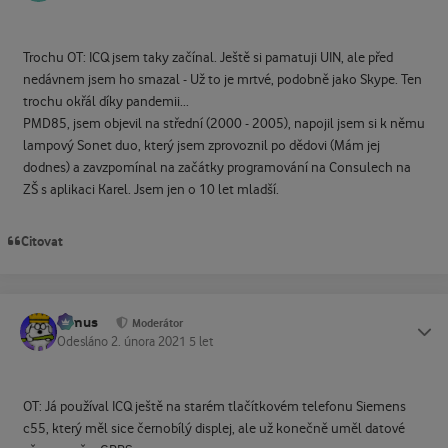
Trochu OT: ICQ jsem taky začínal. Ještě si pamatuji UIN, ale před
nedávnem jsem ho smazal - Už to je mrtvé, podobně jako Skype. Ten
trochu okřál díky pandemii...
PMD85, jsem objevil na střední (2000 - 2005), napojil jsem si k němu
lampový Sonet duo, který jsem zprovoznil po dědovi (Mám jej
dodnes) a zavzpomínal na začátky programování na Consulech na
ZŠ s aplikaci Karel. Jsem jen o 10 let mladší.
Citovat
tomus
Status
Moderátor
Odesláno
2. února 2021
5 let
OT: Já používal ICQ ještě na starém tlačítkovém telefonu Siemens
c55, který měl sice černobílý displej, ale už konečně uměl datové