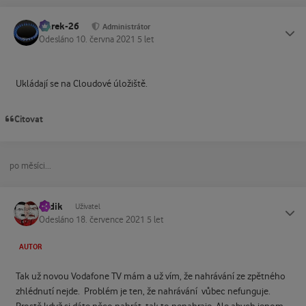
Marek-26
Status
Administrátor
Odesláno
10. června 2021
5 let
Ukládají se na Cloudové úložiště.
Citovat
po měsíci...
Ladik
Status
Uživatel
Odesláno
18. července 2021
5 let
AUTOR
Tak už novou Vodafone TV mám a už vím, že nahrávání ze zpětného
zhlédnutí nejde. Problém je ten, že nahrávání vůbec nefunguje.