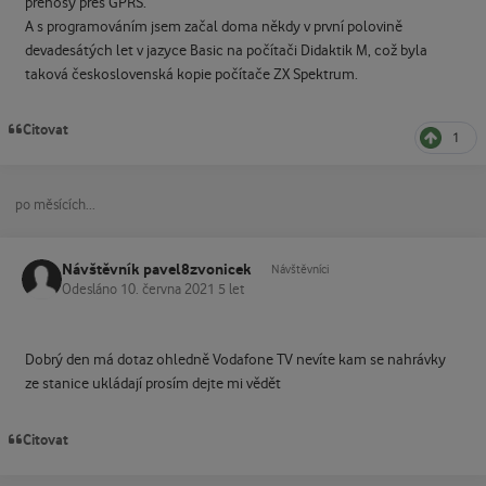
přenosy přes GPRS.
A s programováním jsem začal doma někdy v první polovině
devadesátých let v jazyce Basic na počítači Didaktik M, což byla
taková československá kopie počítače ZX Spektrum.
Citovat
1
po měsících...
Návštěvník pavel8zvonicek
Návštěvníci
Odesláno
10. června 2021
5 let
Dobrý den má dotaz ohledně Vodafone TV nevíte kam se nahrávky
ze stanice ukládají prosím dejte mi vědět
Citovat