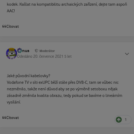
kodek. Kašlat na kompatibilitu archaických zařízení, dejte tam aspoň
AAC!
Citovat
tomus
Status
Moderátor
Odesláno
20. července 2021
5 let
Jaké původní kabelovky?
Vodafone TV v síti exUPC běží stále přes DVB-C, tam se vůbec nic
nezměnilo, takže není důvod aby se po výměně setoboxu nějak
zásadně změnila kvalita obrazu, tedy pokud se bavíme o lineárním
vysílání.
Citovat
1