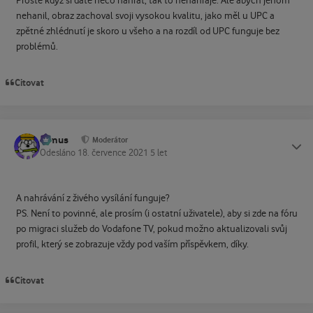
Prostě když si dáte něco nahrát, tak to nenahraje. Ale abych jenom
nehanil, obraz zachoval svoji vysokou kvalitu, jako měl u UPC a
zpětné zhlédnutí je skoro u všeho a na rozdíl od UPC funguje bez
problémů.
Citovat
tomus
Status
Moderátor
Odesláno
18. července 2021
5 let
A nahrávání z živého vysílání funguje?
PS. Není to povinné, ale prosím (i ostatní uživatele), aby si zde na fóru
po migraci služeb do Vodafone TV, pokud možno aktualizovali svůj
profil, který se zobrazuje vždy pod vaším příspěvkem, díky.
Citovat