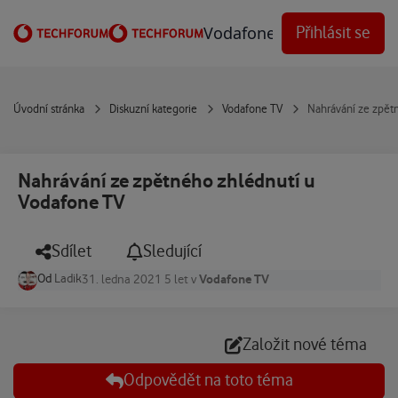
Přejít na obsah
Vodafone Techforum
Přihlásit se
Úvodní stránka
Diskuzní kategorie
Vodafone TV
Nahrávání ze zpět
Nahrávání ze zpětného zhlédnutí u
Vodafone TV
Sdílet
Sledující
Od
Ladik
Vodafone TV
31. ledna 2021
5 let
v
Založit nové téma
Odpovědět na toto téma