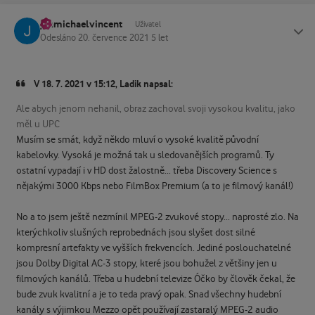
janmichaelvincent
Status
Uživatel
Odesláno
20. července 2021
5 let
V 18. 7. 2021 v 15:12, Ladik napsal:
Ale abych jenom nehanil, obraz zachoval svoji vysokou kvalitu, jako
měl u UPC
Musím se smát, když někdo mluví o vysoké kvalitě původní
kabelovky. Vysoká je možná tak u sledovanějších programů. Ty
ostatní vypadají i v HD dost žalostně... třeba Discovery Science s
nějakými 3000 Kbps nebo FilmBox Premium (a to je filmový kanál!)
No a to jsem ještě nezmínil MPEG-2 zvukové stopy... naprosté zlo. Na
kterýchkoliv slušných reprobednách jsou slyšet dost silné
kompresní artefakty ve vyšších frekvencích. Jediné poslouchatelné
jsou Dolby Digital AC-3 stopy, které jsou bohužel z většiny jen u
filmových kanálů. Třeba u hudební televize Óčko by člověk čekal, že
bude zvuk kvalitní a je to teda pravý opak. Snad všechny hudební
kanály s výjimkou Mezzo opět používají zastaralý MPEG-2 audio