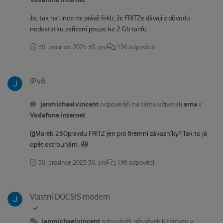
Jo, tak na lince mi právě řekli, že FRITZe dávají z důvodu
nedostatku zařízení pouze ke 2 Gb tarifu.
30. prosince 2025
30. pro
196 odpovědí
IPv6
IPv6
janmichaelvincent
srna
odpověděl na téma uživateli
v
Vodafone internet
@Marek-26Opravdu FRITZ jen pro firemní zákazníky? Tak to já
opět ostrouhám. 😆
30. prosince 2025
30. pro
196 odpovědí
Vlastní DOCSIS modem
Vlastní DOCSIS modem
janmichaelvincent
odpověděl příspěvek k tématu v