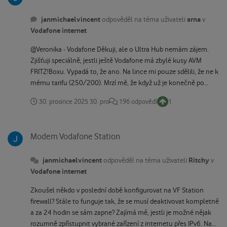
janmichaelvincent
srna
odpověděl na téma uživateli
v
Vodafone internet
@Veronika - Vodafone Děkuji, ale o Ultra Hub nemám zájem.
Zjišťuji speciálně, jestli ještě Vodafone má zbylé kusy AVM
FRITZ!Boxu. Vypadá to, že ano. Na lince mi pouze sdělili, že ne k
mému tarifu (250/200). Mrzí mě, že když už je konečně po
letech širší nabídka zařízení, stále si zákazník nemůže sám
30. prosince 2025
30. pro
196 odpovědí
1
vybrat podle svých potřeb a místo toho čelí zdánlivě náhodně
nastaveným omezením, která jsou zcela umělá.
Modem Vodafone Station
Modem Vodafone Station
janmichaelvincent
Ritchy
odpověděl na téma uživateli
v
Vodafone internet
Zkoušel někdo v poslední době konfigurovat na VF Station
firewall? Stále to funguje tak, že se musí deaktivovat kompletně
a za 24 hodin se sám zapne? Zajímá mě, jestli je možné nějak
rozumně zpřístupnit vybrané zařízení z internetu přes IPv6. Na