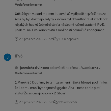
Vodafone internet
Určitě bych vlastní modem kupoval až v případě největší nouze.
Arris by byl dost fajn, kdyby k němu byl defaultně dual stack bez
nějakých hacků (objednávání a následné rušení statické IPv4),
jinak mi na IPv6 konektivitu s možností pokročilé konfigurace
vychází cenově líp FRITZ. Beru to jako 120 vs. 20 + 175 (protože
29. prosince 2025
29. pro
1 006 odpovědí
to nelze zcela vyloučit).
IPv6
IPv6
janmichaelvincent
srna
odpověděl na téma uživateli
v
Vodafone internet
@Marek-26 Doufám, že tam zase není nějaká hloupá podmínka,
že k tomu musí být nejméně gigabit. Aha... nebo tohle platí
stále? Že se dávají jenom k 2 Gbps?
29. prosince 2025
29. pro
196 odpovědí