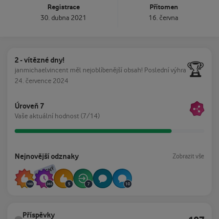
Registrace
Přítomen
30. dubna 2021
16. června
2 - vítězné dny!
2 - vítězné dny!
🏆
janmichaelvincent měl nejoblíbenější obsah!
Poslední výhra
24. července 2024
Zobrazit vše
Úroveň 7
Vaše aktuální hodnost (7/14)
Zobrazit vše
Nejnovější odznaky
Zobrazit vše
VZÁCNÝ
Všechny aktivity
Příspěvky