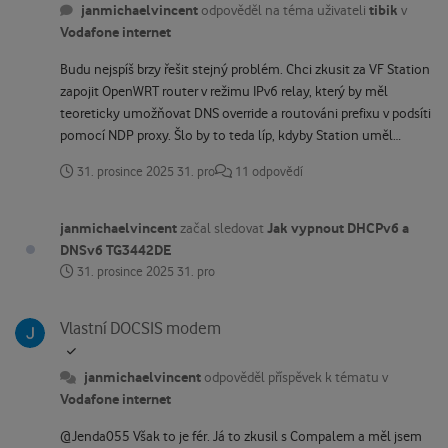
redirect.nf a pak přidat do /etc/rc.local # Put your custom
janmichaelvincent
tibik
odpověděl na téma uživateli
v
commands here that should be executed once # the system
Vodafone internet
init finished. By default this file does nothing. /etc/custom-dns-
redirect.nft exit 0 Hlavní bylo zajistit, aby br-lan interface získal
Budu nejspíš brzy řešit stejný problém. Chci zkusit za VF Station
taky globální IPv6 adresu z Vodafone Station, takže je tam Alias
zapojit OpenWRT router v režimu IPv6 relay, který by měl
Interface lan6 s DHCPv6 klientem. DNS queries přes IPv6 totiž
teoreticky umožňovat DNS override a routováni prefixu v podsíti
chodí z globálních adres klientů a OpenWRT by nevěděl, jak je
pomocí NDP proxy. Šlo by to teda líp, kdyby Station uměl
routovat zpátky. Každopádně to bude fungovat jenom v případě,
DHCPv6-PD.
31. prosince 2025
31. pro
11 odpovědí
že data fyzicky tečou přes zařízení s OpenWRT, takže není
možné používat VF Station Wi-Fi ani jeho další LAN porty. EDIT:
Ještě bylo potřeba zaškrtnout Network -> DHCP and DNS ->
janmichaelvincent
Jak vypnout DHCPv6 a
začal sledovat
Resolv & Hosts Files -> Ignore resolv file.
DNSv6 TG3442DE
31. prosince 2025
31. pro
Vlastní DOCSIS modem
Vlastní DOCSIS modem
janmichaelvincent
odpověděl příspěvek k tématu v
Vodafone internet
@Jenda055 Však to je fér. Já to zkusil s Compalem a měl jsem