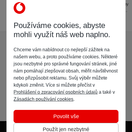
systémech Vodafonu nejprve jakoby deaktivovat všechny služby
a zavést je znovu? Jde mi samozřejmě o to, jestli je možné přejít
na vlastní modem bez ztráty kabelové televize s CA moduly.
29. prosince 2025
29. pro
1 006 odpovědí
Používáme cookies, abyste
mohli využít náš web naplno.
Chceme vám nabídnout co nejlepší zážitek na
našem webu, a proto používáme cookies. Některé
jsou nezbytné pro správné fungování stránek, jiné
nám pomáhají zlepšovat obsah, měřit návštěvnost
nebo přizpůsobit reklamu. Svůj výběr můžete
kdykoli změnit. Více si můžete přečíst v
Prohlášení o zpracování osobních údajů
a také v
Zásadách používání cookies
.
Povolit vše
Použít jen nezbytné