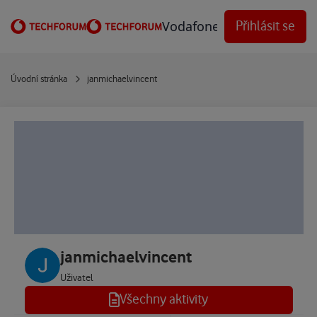
Přejít na obsah
Vodafone Techforum
Přihlásit se
Úvodní stránka
janmichaelvincent
janmichaelvincent
Uživatel
Všechny aktivity