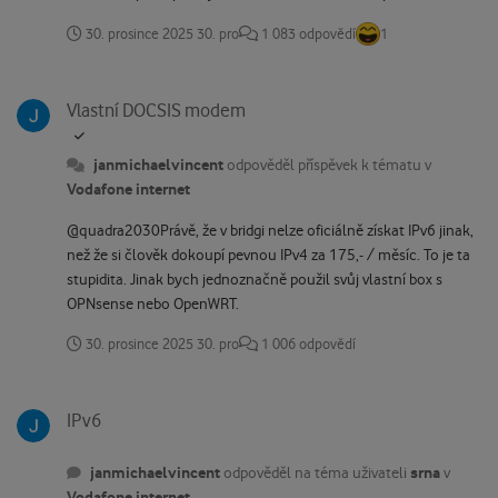
GitHubu jsem teda našel super projekt, kde se pomocí cronu
30. prosince 2025
30. pro
1 083 odpovědí
1
jednou za den spustí nějaký skript, který ten firewall vypne. 😂
Vlastní DOCSIS modem
Vlastní DOCSIS modem
janmichaelvincent
odpověděl příspěvek k tématu v
Vodafone internet
@quadra2030Právě, že v bridgi nelze oficiálně získat IPv6 jinak,
než že si člověk dokoupí pevnou IPv4 za 175,- / měsíc. To je ta
stupidita. Jinak bych jednoznačně použil svůj vlastní box s
OPNsense nebo OpenWRT.
30. prosince 2025
30. pro
1 006 odpovědí
IPv6
IPv6
janmichaelvincent
srna
odpověděl na téma uživateli
v
Vodafone internet