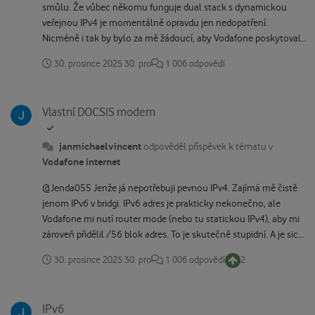
smůlu. Že vůbec někomu funguje dual stack s dynamickou
veřejnou IPv4 je momentálně opravdu jen nedopatření.
Nicméně i tak by bylo za mě žádoucí, aby Vodafone poskytoval
jakoukoliv možnost plnohodnotné IPv6 konektivity (když víme,
30. prosince 2025
30. pro
1 006 odpovědí
jak dojebali delegaci prefixu a další věci) a nepodmiňoval to
pořízením statické IPv4. No... třeba se v budoucnu dočkáme.
Vlastní DOCSIS modem
Vlastní DOCSIS modem
janmichaelvincent
odpověděl příspěvek k tématu v
Vodafone internet
@Jenda055 Jenže já nepotřebuji pevnou IPv4. Zajímá mě čistě
jenom IPv6 v bridgi. IPv6 adres je prakticky nekonečno, ale
Vodafone mi nutí router mode (nebo tu statickou IPv4), aby mi
zároveň přidělil /56 blok adres. To je skutečně stupidní. A je sice
hezký, že momentálně čirou náhodou funguje trik s Arrisem, ale
30. prosince 2025
30. pro
1 006 odpovědí
2
to je mi k ničemu.
IPv6
IPv6