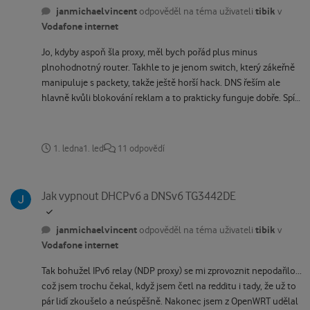
janmichaelvincent
tibik
odpověděl na téma uživateli
v
Vodafone internet
Jo, kdyby aspoň šla proxy, měl bych pořád plus minus
plnohodnotný router. Takhle to je jenom switch, který zákeřně
manipuluje s packety, takže ještě horší hack. DNS řeším ale
hlavně kvůli blokování reklam a to prakticky funguje dobře. Spíš
jsem bral jako challenge, jestli jsem schopný to rozchodit aspoň
trochu rozumně s tímhle omezením. A třeba se to bude hodit
někomu dalšímu. OpenWRT mi rovnou přiděluje do sítě i ULA
1. ledna
1. led
11 odpovědí
prefix, takže to není úplně marné. Dál budu zkoušet, jestli
funguje tahle sranda. :D A až mě to přestane bavit, vždycky
Jak vypnout DHCPv6 a DNSv6 TG3442DE
můžu zacálovat za dual stack a přepnout krám do bridge módu.
Jak vypnout DHCPv6 a DNSv6 TG3442DE
janmichaelvincent
tibik
odpověděl na téma uživateli
v
Vodafone internet
Tak bohužel IPv6 relay (NDP proxy) se mi zprovoznit nepodařilo...
což jsem trochu čekal, když jsem četl na redditu i tady, že už to
pár lidí zkoušelo a neúspěšně. Nakonec jsem z OpenWRT udělal