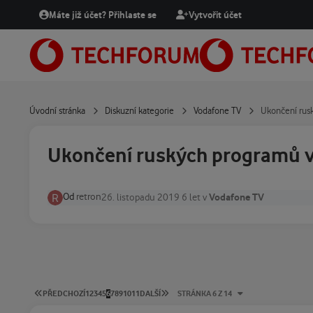
Přejít na obsah
Máte již účet? Přihlaste se
Vytvořit účet
Úvodní stránka
Diskuzní kategorie
Vodafone TV
Ukončení rus
Ukončení ruských programů v
Od
retron
Vodafone TV
26. listopadu 2019
6 let
v
PRVNÍ STRÁNKA
POSLEDNÍ STRÁNKA
PŘEDCHOZÍ
1
2
3
4
5
6
7
8
9
10
11
DALŠÍ
STRÁNKA 6 Z 14