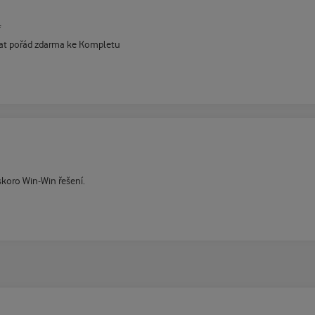
f
tat pořád zdarma ke Kompletu
skoro Win-Win řešení.