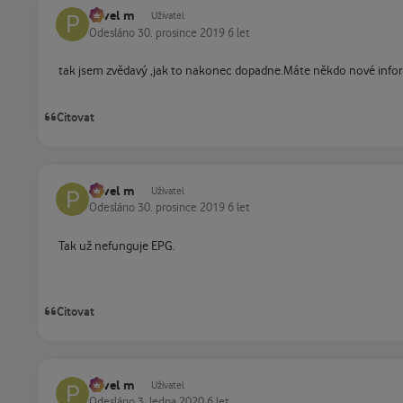
Pavel m
Uživatel
Odesláno
30. prosince 2019
6 let
tak jsem zvědavý ,jak to nakonec dopadne.Máte někdo nové info
Citovat
Pavel m
Uživatel
Odesláno
30. prosince 2019
6 let
Tak už nefunguje EPG.
Citovat
Pavel m
Uživatel
Odesláno
3. ledna 2020
6 let