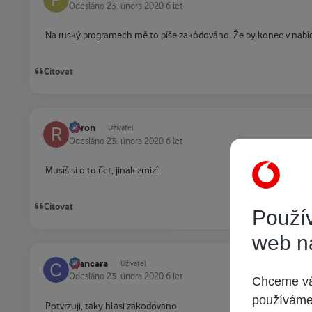
Odesláno
23. února 2020
6 let
Na ruský programech mě to píše zakódováno. Že by konec v nab
Citovat
retron
Uživatel
Odesláno
23. února 2020
6 let
Musíš si o to říct, jinak zmizí.
Citovat
Použív
web n
cvancara
Uživatel
Odesláno
23. února 2020
6 let
Chceme vám
používáme 
Potvrzuji, taky hlasi zakodovano.