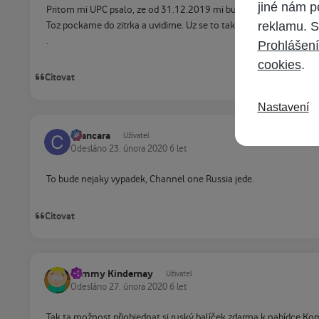
jiné nám p
Pritom mi UPC psalo, ze od 31.12.2019 mi bude aktivovan (schva
reklamu. S
Toz pockame do zitrka a uvidime. Uz se to takhle parkrat stalo.
.
Prohlášení
cookies
.
Citovat
Nastavení
cvancara
Uživatel
Odesláno
23. února 2020
6 let
To bude nejaky vypadek, Channel one Russia jede.
Citovat
Tommy Kindernay
Uživatel
Odesláno
27. února 2020
6 let
Tak ta možnost přiobjednat si ruský balíček zdarma k nabídce Kompl