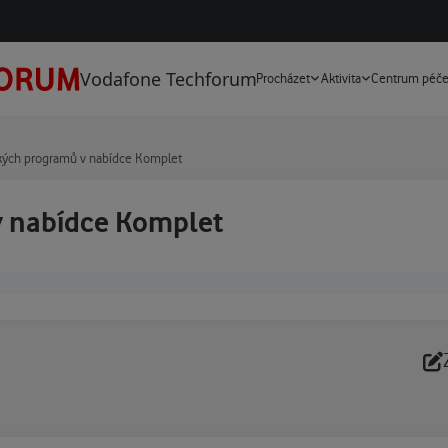
Vodafone Techforum
Procházet
Aktivita
Centrum péč
kých programů v nabídce Komplet
 nabídce Komplet