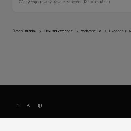
Žádný registrovaný uživatel si neprohlíží tuto stránku
Úvodní stránka
Diskuzní kategorie
Vodafone TV
Ukončení rus
Světlý režim
Tmavý režim
Předvolba systému
Ochrana osobních údajů
Cookies