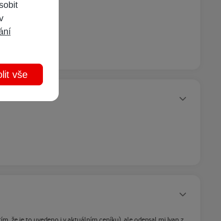
sobit
 v
ání
lit vše
Statusy autora
Statusy autora
ím, že je to uvedeno i v aktuálním ceníku), ale odepsal mi Ivan z