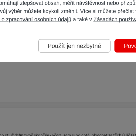
omáhají zlepšovat obsah, měřit návštěvnost nebo přizpů
lne mam schovany printscreen obrazovky) a celou dobu to jelo.
vůj výběr můžete kdykoli změnit. Více si můžete přečíst
 o zpracování osobních údajů
a také v
Zásadách použív
Použít jen nezbytné
Povo
et už definitivně skončila - včera jsem si ho chtěl objednat za těch 0 Kč (s t