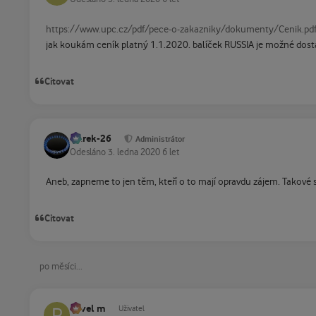
https://www.upc.cz/pdf/pece-o-zakazniky/dokumenty/Cenik.pd
jak koukám ceník platný 1.1.2020. balíček RUSSIA je možné dos
Citovat
Marek-26
Administrátor
Odesláno
3. ledna 2020
6 let
Aneb, zapneme to jen těm, kteří o to mají opravdu zájem. Takové 
Citovat
po měsíci...
Pavel m
Uživatel