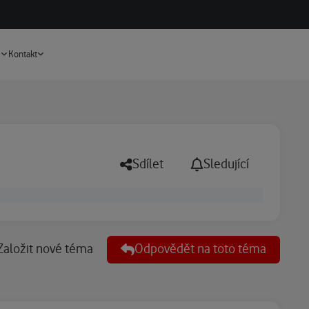
Vyhledávání
e
Kontakt
Sdílet
Sledující
Založit nové téma
Odpovědět na toto téma