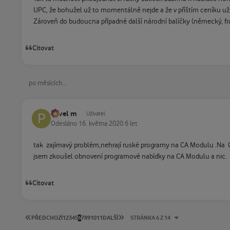
UPC, že bohužel už to momentálně nejde a že v příštím ceníku už 
Zároveň do budoucna případné další národní balíčky (německý, fra
Citovat
po měsících...
Pavel m
Uživatel
Odesláno
16. května 2020
6 let
tak zajímavý problém,nehrají ruské programy na CA Modulu .Na 
jsem zkoušel obnovení programové nabídky na CA Modulu a nic.
Citovat
PRVNÍ STRÁNKA
POSLEDNÍ STRÁNKA
PŘEDCHOZÍ
1
2
3
4
5
6
7
8
9
10
11
DALŠÍ
STRÁNKA 6 Z 14