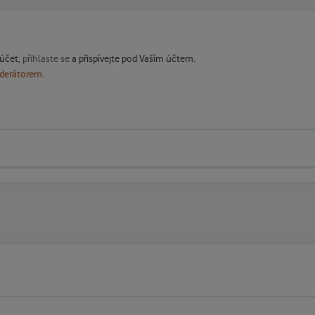
 účet,
přihlaste se
a přispívejte pod Vaším účtem.
oderátorem.