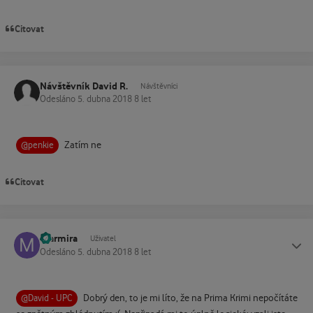
Citovat
Návštěvník David R.
Návštěvníci
Odesláno
5. dubna 2018
8 let
Zatím ne
@penkie
Citovat
marmira
Status
Uživatel
Odesláno
5. dubna 2018
8 let
Dobrý den, to je mi líto, že na Prima Krimi nepočítáte
@David - UPC