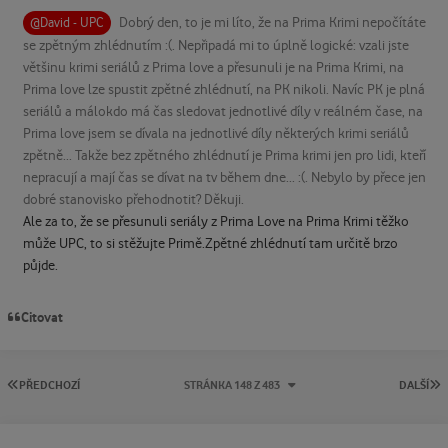
Dobrý den, to je mi líto, že na Prima Krimi nepočítáte
@David - UPC
se zpětným zhlédnutím :(. Nepřipadá mi to úplně logické: vzali jste
většinu krimi seriálů z Prima love a přesunuli je na Prima Krimi, na
Prima love lze spustit zpětné zhlédnutí, na PK nikoli. Navíc PK je plná
seriálů a málokdo má čas sledovat jednotlivé díly v reálném čase, na
Prima love jsem se dívala na jednotlivé díly některých krimi seriálů
zpětně... Takže bez zpětného zhlédnutí je Prima krimi jen pro lidi, kteří
nepracují a mají čas se dívat na tv během dne... :(. Nebylo by přece jen
dobré stanovisko přehodnotit? Děkuji.
Ale za to, že se přesunuli seriály z Prima Love na Prima Krimi těžko
může UPC, to si stěžujte Primě.Zpětné zhlédnutí tam určitě brzo
půjde.
Citovat
PRVNÍ STRÁNKA
P
PŘEDCHOZÍ
STRÁNKA 148 Z 483
DALŠÍ