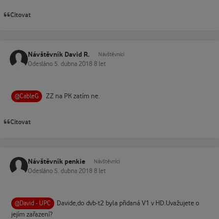
Citovat
Návštěvník David R.
Návštěvníci
Odesláno
5. dubna 2018
8 let
ZZ na PK zatím ne.
@CableG
Citovat
Návštěvník penkie
Návštěvníci
Odesláno
5. dubna 2018
8 let
Davide,do dvb-t2 byla přidaná V1 v HD.Uvažujete o
@David - UPC
jejím zařazení?