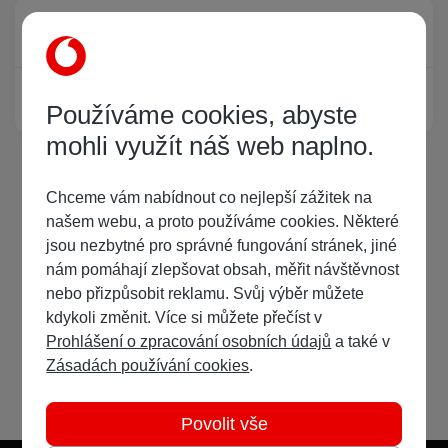
Právě prohlíží tuto stránku
0
Žádný registrovaný uživatel si neprohlíží tuto stránku
Používáme cookies, abyste
mohli využít náš web naplno.
Chceme vám nabídnout co nejlepší zážitek na
našem webu, a proto používáme cookies. Některé
jsou nezbytné pro správné fungování stránek, jiné
nám pomáhají zlepšovat obsah, měřit návštěvnost
nebo přizpůsobit reklamu. Svůj výběr můžete
kdykoli změnit. Více si můžete přečíst v
Prohlášení o zpracování osobních údajů
a také v
Zásadách používání cookies
.
Povolit vše