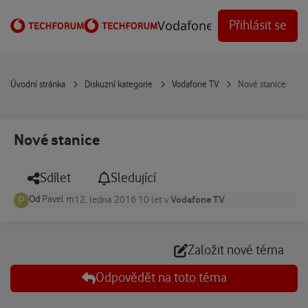
Přejít na obsah
Vodafone Techforum
Přihlásit se
Úvodní stránka
Diskuzní kategorie
Vodafone TV
Nové stanice
Nové stanice
Sdílet
Sledující
Od
Pavel m
Vodafone TV
12. ledna 2016
10 let
v
Založit nové téma
Odpovědět na toto téma