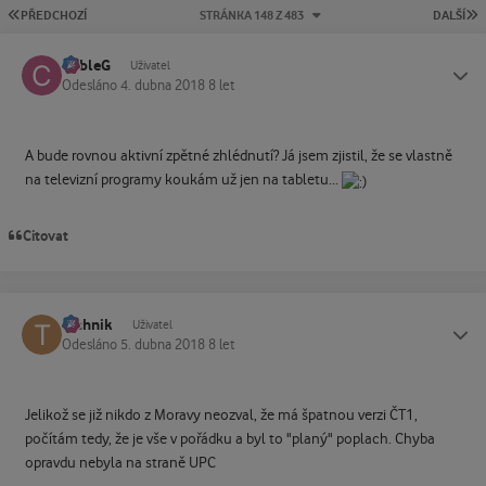
PRVNÍ STRÁNKA
P
PŘEDCHOZÍ
STRÁNKA 148 Z 483
DALŠÍ
CableG
Status
Uživatel
Odesláno
4. dubna 2018
8 let
A bude rovnou aktivní zpětné zhlédnutí? Já jsem zjistil, že se vlastně
na televizní programy koukám už jen na tabletu...
Citovat
technik
Status
Uživatel
Odesláno
5. dubna 2018
8 let
Jelikož se již nikdo z Moravy neozval, že má špatnou verzi ČT1,
počítám tedy, že je vše v pořádku a byl to "planý" poplach. Chyba
opravdu nebyla na straně UPC