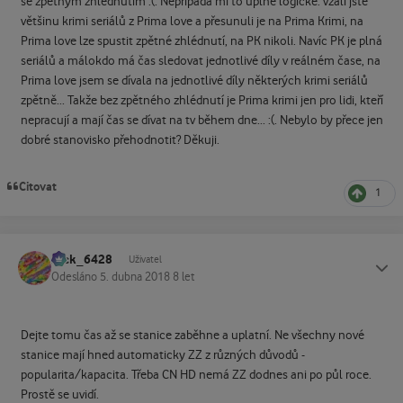
se zpětným zhlédnutím :(. Nepřipadá mi to úplně logické: vzali jste
většinu krimi seriálů z Prima love a přesunuli je na Prima Krimi, na
Prima love lze spustit zpětné zhlédnutí, na PK nikoli. Navíc PK je plná
seriálů a málokdo má čas sledovat jednotlivé díly v reálném čase, na
Prima love jsem se dívala na jednotlivé díly některých krimi seriálů
zpětně... Takže bez zpětného zhlédnutí je Prima krimi jen pro lidi, kteří
nepracují a mají čas se dívat na tv během dne... :(. Nebylo by přece jen
dobré stanovisko přehodnotit? Děkuji.
Citovat
1
Jack_6428
Status
Uživatel
Odesláno
5. dubna 2018
8 let
Dejte tomu čas až se stanice zaběhne a uplatní. Ne všechny nové
stanice mají hned automaticky ZZ z různých důvodů -
popularita/kapacita. Třeba CN HD nemá ZZ dodnes ani po půl roce.
Prostě se uvidí.