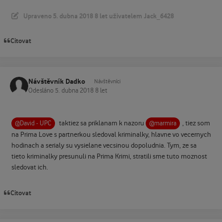
Upraveno
5. dubna 2018
8 let
uživatelem Jack_6428
Citovat
Návštěvník Dadko
Návštěvníci
Odesláno
5. dubna 2018
8 let
taktiez sa priklanam k nazoru
, tiez som
@David - UPC
@marmira
na Prima Love s partnerkou sledoval kriminalky, hlavne vo vecernych
hodinach a serialy su vysielane vecsinou dopoludnia. Tym, ze sa
tieto kriminalky presunuli na Prima Krimi, stratili sme tuto moznost
sledovat ich.
Citovat