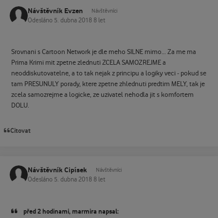
Návštěvník Evzen
Návštěvníci
Odesláno
5. dubna 2018
8 let
Srovnani s Cartoon Network je dle meho SILNE mimo... Za me ma
Prima Krimi mit zpetne zlednuti ZCELA SAMOZREJME a
neoddiskutovatelne, a to tak nejak z principu a logiky veci - pokud se
tam PRESUNULY porady, ktere zpetne zhlednuti predtim MELY, tak je
zcela samozrejme a logicke, ze uzivatel nehodla jit s komfortem
DOLU.
Citovat
Návštěvník Cipísek
Návštěvníci
Odesláno
5. dubna 2018
8 let
před 2 hodinami, marmira napsal: