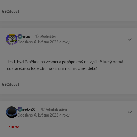
Citovat
tomus
Status
Moderátor
Odesláno
6. května 2022
4 roky
Jestli bydlíš někde na vesnici a jsi připojený na vysílač který nemá
dostatečnou kapacitu, tak s tím nic moc neuděláš.
Citovat
Marek-26
Status
Administrátor
Odesláno
6. května 2022
4 roky
AUTOR