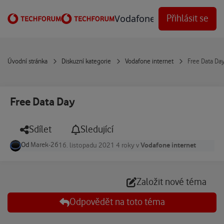
Přejít na obsah
Vodafone Techforum
Přihlásit se
Úvodní stránka
Diskuzní kategorie
Vodafone internet
Free Data Da
Free Data Day
Sdílet
Sledující
Od
Marek-26
Vodafone internet
16. listopadu 2021
4 roky
v
Založit nové téma
Odpovědět na toto téma