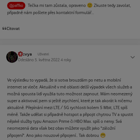
🙂
Tečka mi tam zůstala, opraveno
Zkuste tedy zavolat,
@paffko
případně nám pošlete přes kontaktní formulář...
Citovat
becvys
Status
Uživatel
Odesláno
5. května 2022
4 roky
Ve výsledku to vypadá, že si sotva brouzdám po netu a mobilní
internet se vleče. Aktuálně v mé oblasti delší výpadek všech služeb a
možná spousta lidí využila tuto možnost zapnout. Mám neomezený
super a aktivoval jsem si ještě zrychlení, které je tak akorát k ničemu
aktuálně. Přepínání mezi LTE / 5G rychlosti kolem 5 Mbit, LTE spíš
méně. Takže udělat si případně hotspot a připojit chytrou TV a spustit
nějaké služby typu Amazon Prime či HBO Max. spíš o nervy. Svá
neomezená data však bez obav můžete využít jako "záložní
😁
připojení". Ano jako nouzové připojení.. Tak dobrou