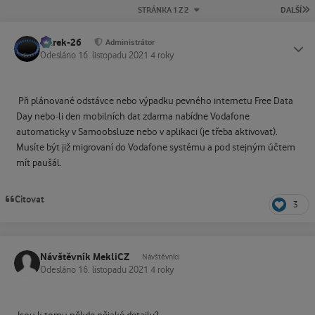
P
STRÁNKA 1 Z 2
DALŠÍ
Marek-26
Status
Administrátor
Odesláno
16. listopadu 2021
4 roky
Při plánované odstávce nebo výpadku pevného internetu Free Data
Day nebo-li den mobilních dat zdarma nabídne Vodafone
automaticky v Samoobsluze nebo v aplikaci (je třeba aktivovat).
Musíte být již migrovaní do Vodafone systému a pod stejným účtem
mít paušál.
Citovat
3
Návštěvník MekliCZ
Návštěvníci
Odesláno
16. listopadu 2021
4 roky