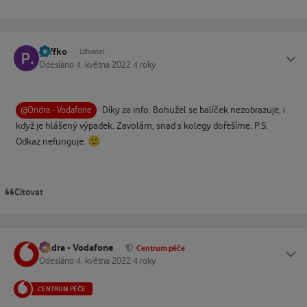
paffko
Status
Uživatel
Odesláno
4. května 2022
4 roky
Díky za info. Bohužel se balíček nezobrazuje, i
@Ondra - Vodafone
když je hlášený výpadek. Zavolám, snad s kolegy dořešíme. P.S.
🙂
Odkaz nefunguje.
Citovat
Ondra - Vodafone
Status
Centrum péče
Odesláno
4. května 2022
4 roky
CENTRUM PÉČE