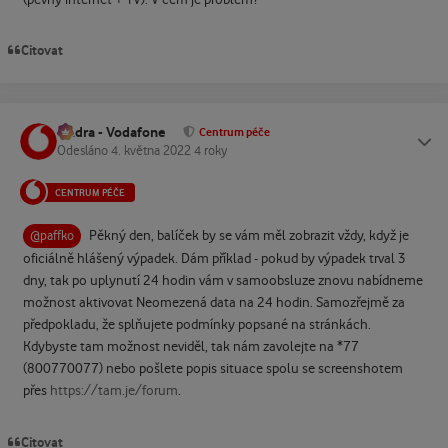
Citovat
Ondra - Vodafone
Status
Centrum péče
Odesláno
4. května 2022
4 roky
CENTRUM PÉČE
Pěkný den, balíček by se vám měl zobrazit vždy, když je
@paffko
oficiálně hlášený výpadek. Dám příklad - pokud by výpadek trval 3
dny, tak po uplynutí 24 hodin vám v samoobsluze znovu nabídneme
možnost aktivovat Neomezená data na 24 hodin. Samozřejmě za
předpokladu, že splňujete podmínky popsané na stránkách.
Kdybyste tam možnost neviděl, tak nám zavolejte na *77
(800770077) nebo pošlete popis situace spolu se screenshotem
přes
https://tam.je/forum
.
Citovat