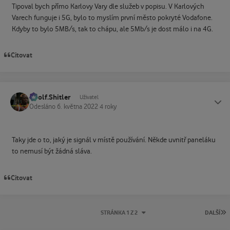
Tipoval bych přímo Karlovy Vary
dle služeb v popisu. V Karlových
Varech funguje i 5G, bylo to myslím první město pokryté Vodafone.
Kdyby to bylo 5MB/s, tak to chápu, ale 5Mb/s je dost málo i na 4G.
Citovat
Adolf.Shitler
Status
Uživatel
Odesláno
6. května 2022
4 roky
Taky jde o to, jaký je signál v místě používání. Někde uvnitř paneláku
to nemusí být žádná sláva.
Citovat
P
STRÁNKA 1 Z 2
DALŠÍ