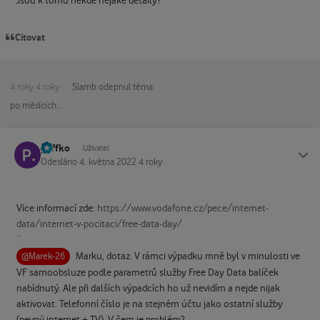
Jsou k tomu někde nějaké detaily?
Citovat
4 roky
4 roky
Slamb
odepnul téma
po měsících...
paffko
Status
Uživatel
Odesláno
4. května 2022
4 roky
Více informací zde:
https://www.vodafone.cz/pece/internet-
data/internet-v-pocitaci/free-data-day/
¨
Marku, dotaz. V rámci výpadku mně byl v minulosti ve
@Marek-26
VF samoobsluze podle parametrů služby Free Day Data balíček
nabídnutý. Ale při dalších výpadcích ho už nevidím a nejde nijak
aktivovat. Telefonní číslo je na stejném účtu jako ostatní služby
(pevný internet + TV). V čem je problém?