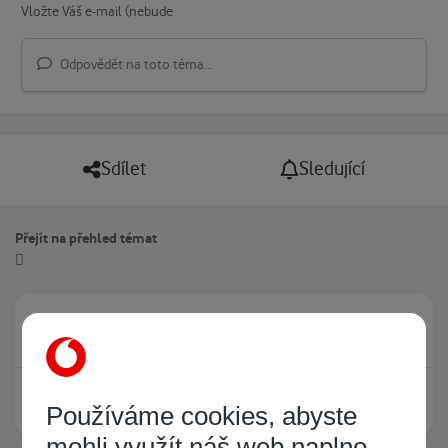
Odpovědět na toto téma...
Sdílet
Sledující
Přejít na přehled témat
Právě prohlíží tuto stránku
0
Žádný registrovaný uživatel si neprohlíží tuto stránku
Používáme cookies, abyste
mohli využít náš web naplno.