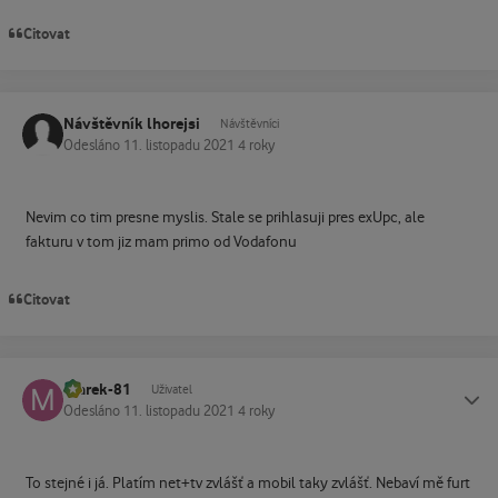
Citovat
Návštěvník lhorejsi
Návštěvníci
Odesláno
11. listopadu 2021
4 roky
Nevim co tim presne myslis. Stale se prihlasuji pres exUpc, ale
fakturu v tom jiz mam primo od Vodafonu
Citovat
marek-81
Status
Uživatel
Odesláno
11. listopadu 2021
4 roky
To stejné i já. Platím net+tv zvlášť a mobil taky zvlášť. Nebaví mě furt