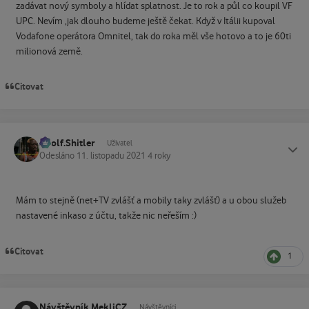
zadávat nový symboly a hlídat splatnost. Je to rok a půl co koupil VF
UPC. Nevím ,jak dlouho budeme ještě čekat. Když v Itálii kupoval
Vodafone operátora Omnitel, tak do roka měl vše hotovo a to je 60ti
milionová země.
Citovat
Adolf.Shitler
Status
Uživatel
Odesláno
11. listopadu 2021
4 roky
Mám to stejně (net+TV zvlášť a mobily taky zvlášť) a u obou služeb
nastavené inkaso z účtu, takže nic neřeším :)
Citovat
1
Návštěvník MekliCZ
Návštěvníci