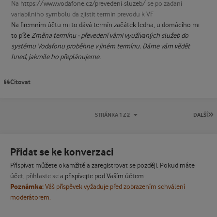
Na
https://www.vodafone.cz/prevedeni-sluzeb/
se po zadani
variabilniho symbolu da zjistit termin prevodu k VF
Na firemním účtu mi to dává termín začátek ledna, u domácího mi
to píše
Změna termínu - převedení vámi využívaných služeb do
systému Vodafonu proběhne v jiném termínu. Dáme vám vědět
hned, jakmile ho přeplánujeme.
Citovat
P
STRÁNKA 1 Z 2
DALŠÍ
Přidat se ke konverzaci
Přispívat můžete okamžitě a zaregistrovat se později. Pokud máte
účet,
přihlaste se
a přispívejte pod Vaším účtem.
Poznámka:
Váš příspěvek vyžaduje před zobrazením schválení
moderátorem.