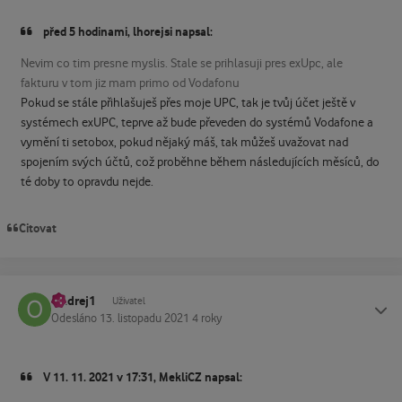
před 5 hodinami, lhorejsi napsal:
Nevim co tim presne myslis. Stale se prihlasuji pres exUpc, ale
fakturu v tom jiz mam primo od Vodafonu
Pokud se stále přihlašuješ přes moje UPC, tak je tvůj účet ještě v
systémech exUPC, teprve až bude převeden do systémů Vodafone a
vymění ti setobox, pokud nějaký máš, tak můžeš uvažovat nad
spojením svých účtů, což proběhne během následujících měsíců, do
té doby to opravdu nejde.
Citovat
Ondrej1
Status
Uživatel
Odesláno
13. listopadu 2021
4 roky
V 11. 11. 2021 v 17:31, MekliCZ napsal: