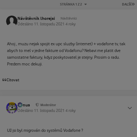
P
STRÁNKA 1 Z 2
DALŠÍ
Návštěvník lhorejsi
Návštěvníci
Odesláno
11. listopadu 2021
4 roky
Ahoj , muzu nejak spojit ex upc sluzby (internet) + vodafone tv, tak
abych to mel v jedne fakture od Vodafonu? Nebavi me platit dve
samostatne faktury, kdyz poskytovatel je stejny. Prosim o radu.
Predem moc dekuji.
Citovat
tomus
Status
Moderátor
Odesláno
11. listopadu 2021
4 roky
Už jsi byl migrován do systémů Vodafone ?