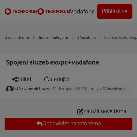
Přejít na obsah
Vodafone Techforum
Přihlásit se
Úvodní stránka
Diskuzní kategorie
O Vodafonu
Spojeni sluzeb exu
Spojeni sluzeb exupc+vodafone
Sdílet
Sledující
Od
Návštěvník lhorejsi
O Vodafonu
11. listopadu 2021
4 roky
v
Založit nové téma
Odpovědět na toto téma