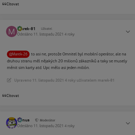
Citovat
marek-81
Status
Uživatel
Odesláno
11. listopadu 2021
4 roky
to asi ne, protože Omnitel byl mobilní operátor, ale na
@Marek-26
druhou stranu měl nějakých 20 milionů zákazníků a taky se musely
měnit sim karty atd. Upc mělo asi jeden milión.
Upraveno
11. listopadu 2021
4 roky
uživatelem marek-81
Citovat
tomus
Status
Moderátor
Odesláno
11. listopadu 2021
4 roky