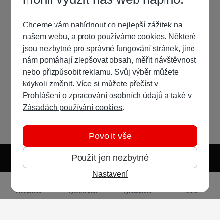
Chceme vám nabídnout co nejlepší zážitek na
našem webu, a proto používáme cookies. Některé
jsou nezbytné pro správné fungování stránek, jiné
nám pomáhají zlepšovat obsah, měřit návštěvnost
nebo přizpůsobit reklamu. Svůj výběr můžete
kdykoli změnit. Více si můžete přečíst v
Prohlášení o zpracování osobních údajů
a také v
Zásadách používání cookies
.
Povolit vše
Použít jen nezbytné
Nastavení
Světlý režim
Tmavý režim
Předvolba systému
Jazyk
RSS
Přihlásit se
Vytvořit účet
Vyhledávání
Menu