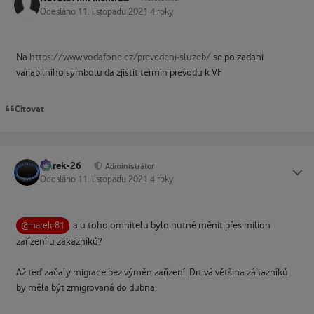
Odesláno
11. listopadu 2021
4 roky
Na
https://www.vodafone.cz/prevedeni-sluzeb/
se po zadani
variabilniho symbolu da zjistit termin prevodu k VF
Citovat
Marek-26
Status
Administrátor
Odesláno
11. listopadu 2021
4 roky
a u toho omnitelu bylo nutné měnit přes milion
@marek-81
zařízení u zákazníků?
Až teď začaly migrace bez výměn zařízení. Drtivá většina zákazníků
by měla být zmigrovaná do dubna