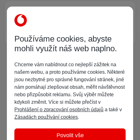
Právě prohlíží tuto stránku
0
Žádný registrovaný uživatel si neprohlíží tuto stránku
Používáme cookies, abyste
mohli využít náš web naplno.
Chceme vám nabídnout co nejlepší zážitek na
našem webu, a proto používáme cookies. Některé
jsou nezbytné pro správné fungování stránek, jiné
nám pomáhají zlepšovat obsah, měřit návštěvnost
nebo přizpůsobit reklamu. Svůj výběr můžete
kdykoli změnit. Více si můžete přečíst v
Prohlášení o zpracování osobních údajů
a také v
Zásadách používání cookies
.
Povolit vše