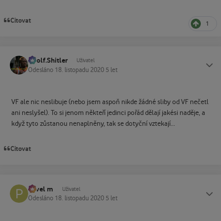
Citovat
1
Adolf.Shitler
Status
Uživatel
Odesláno
18. listopadu 2020
5 let
VF ale nic neslibuje (nebo jsem aspoň nikde žádné sliby od VF nečetl
ani neslyšel). To si jenom někteří jedinci pořád dělají jakési naděje, a
když tyto zůstanou nenaplněny, tak se dotyční vztekají...
Citovat
Pavel m
Status
Uživatel
Odesláno
18. listopadu 2020
5 let