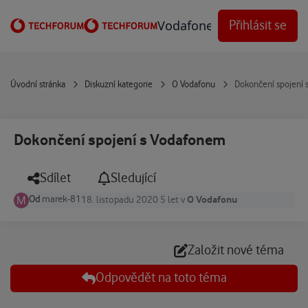
Přejít na obsah
Vodafone Techforum
Přihlásit se
Úvodní stránka
Diskuzní kategorie
O Vodafonu
Dokončení spojení
Dokončení spojení s Vodafonem
Sdílet
Sledující
Od
marek-81
O Vodafonu
18. listopadu 2020
5 let
v
Založit nové téma
Odpovědět na toto téma