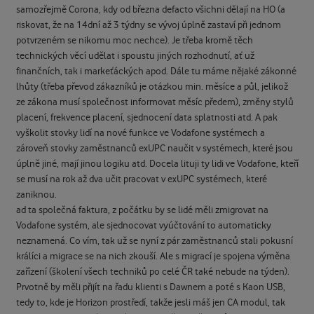
samozřejmě Corona, kdy od března defacto všichni dělají na HO (a
riskovat, že na 14dní až 3 týdny se vývoj úplně zastaví při jednom
potvrzeném se nikomu moc nechce). Je třeba kromě těch
technických věcí udělat i spoustu jiných rozhodnutí, ať už
finančních, tak i markeťáckých apod. Dále tu máme nějaké zákonné
lhůty (třeba převod zákazníků je otázkou min. měsíce a půl, jelikož
ze zákona musí společnost informovat měsíc předem), změny stylů
placení, frekvence placení, sjednocení data splatnosti atd. A pak
vyškolit stovky lidí na nové funkce ve Vodafone systémech a
zároveň stovky zaměstnanců exUPC naučit v systémech, které jsou
úplně jiné, mají jinou logiku atd. Docela lituji ty lidi ve Vodafone, kteří
se musí na rok až dva učit pracovat v exUPC systémech, které
zaniknou.
ad ta společná faktura, z počátku by se lidé měli zmigrovat na
Vodafone systém, ale sjednocovat vyúčtování to automaticky
neznamená. Co vím, tak už se nyní z pár zaměstnanců stali pokusní
králíci a migrace se na nich zkouší. Ale s migrací je spojena výměna
zařízení (školení všech techniků po celé ČR také nebude na týden).
Prvotně by měli přijít na řadu klienti s Dawnem a poté s Kaon USB,
tedy to, kde je Horizon prostředí, takže jesli máš jen CA modul, tak