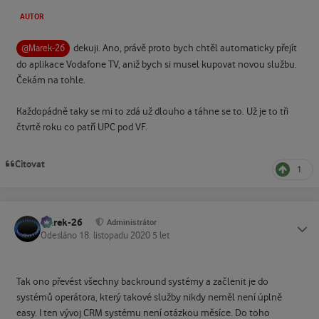
AUTOR
dekuji. Ano, právě proto bych chtěl automaticky přejít
@Marek-26
do aplikace Vodafone TV, aniž bych si musel kupovat novou službu.
Čekám na tohle.
Každopádně taky se mi to zdá už dlouho a táhne se to. Už je to tři
čtvrtě roku co patří UPC pod VF.
Citovat
1
Marek-26
Status
Administrátor
Odesláno
18. listopadu 2020
5 let
Tak ono převést všechny backround systémy a začlenit je do
systémů operátora, který takové služby nikdy neměl není úplně
easy. I ten vývoj CRM systému není otázkou měsíce. Do toho