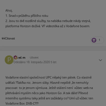
Ahoj,
1. Snad v průběhu příštího roku
2. Jsou to dvě rozdílné služby, ta nabídka nebude nikdy stejná,
platforma Horizon dožívá. VF videotéka až s Vodafone boxem.
Citovat
1
Pavel m
Status
Uživatel
Odesláno
18. listopadu 2020
5 let
Vodafone vlastní společnost UPC nějaký ten pátek. Co vlastně
udělali ?Takřka nic. Jenom sliby. Hlavně nepiště ,že nemohly
pracovat to je jenom výmluva. Ještě stálení není vůbec web na
přehrávání myslím něco jako Horizon Go .A tak dále! Převod
interního systému taky ještě ani zažádaly co? Umí už vůbec ten
Vodafone Box DVB-C???