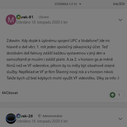
P
STRÁNKA 1 Z 12
DALŠÍ
marek-81
Status
Uživatel
Odesláno
18. listopadu 2020
5 let
Zdravím. Kdy dojde k úplnému spojení UPC a Vodafone? Jde mi
hlavně o dvě věci: 1. mít jeden společný zákaznický účet. Teď
dostávám dvě faktury zvlášť každou vystavenou v jiný den a
samozřejmě je musím i zvlášť platit. A za 2. v horizon go je méně
filmů než ve VF videotéce, přitom by to měly být obsahově stejné
služby. Například ve VF je film Šťastný nový rok a v horizon nikoli.
Takže bych už bral kdybych mohl využít VF videotéku. Díky za info:-)
Citovat
1
Marek-26
Status
Administrátor
Odesláno
18. listopadu 2020
5 let