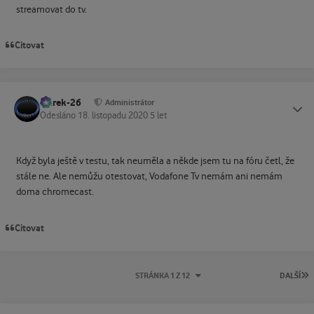
streamovat do tv.
Citovat
Marek-26
Status
Administrátor
Odesláno
18. listopadu 2020
5 let
Když byla ještě v testu, tak neuměla a někde jsem tu na fóru četl, že
stále ne. Ale nemůžu otestovat, Vodafone Tv nemám ani nemám
doma chromecast.
Citovat
P
STRÁNKA 1 Z 12
DALŠÍ