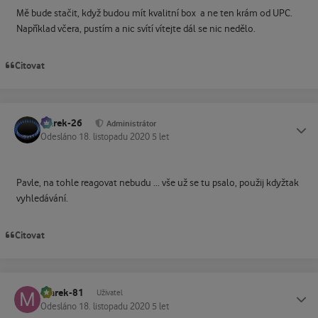
Mě bude stačit, když budou mít kvalitní box a ne ten krám od UPC.
Například včera, pustím a nic svítí vítejte dál se nic nedělo.
Citovat
Marek-26
Status
Administrátor
Odesláno
18. listopadu 2020
5 let
Pavle, na tohle reagovat nebudu ... vše už se tu psalo, použij kdyžtak
vyhledávání.
Citovat
marek-81
Status
Uživatel
Odesláno
18. listopadu 2020
5 let