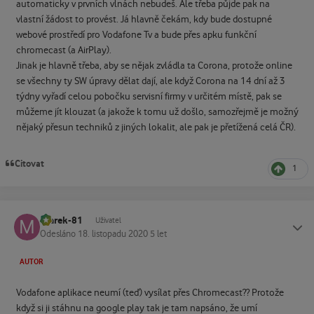
automaticky v prvních vlnách nebudeš. Ale třeba půjde pak na
vlastní žádost to provést. Já hlavně čekám, kdy bude dostupné
webové prostředí pro Vodafone Tv a bude přes apku funkční
chromecast (a AirPlay).
Jinak je hlavně třeba, aby se nějak zvládla ta Corona, protože online
se všechny ty SW úpravy dělat dají, ale když Corona na 14 dní až 3
týdny vyřadí celou pobočku servisní firmy v určitém místě, pak se
můžeme jít klouzat (a jakože k tomu už došlo, samozřejmě je možný
nějaký přesun techniků z jiných lokalit, ale pak je přetížená celá ČR).
Citovat
1
marek-81
Status
Uživatel
Odesláno
18. listopadu 2020
5 let
AUTOR
Vodafone aplikace neumí (teď) vysílat přes Chromecast?? Protože
když si ji stáhnu na google play tak je tam napsáno, že umí