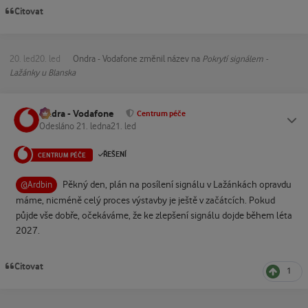
Citovat
20. led
20. led
Ondra - Vodafone
změnil název na
Pokrytí signálem -
Lažánky u Blanska
Ondra - Vodafone
Status
Centrum péče
Odesláno
21. ledna
21. led
ŘEŠENÍ
CENTRUM PÉČE
Pěkný den, plán na posílení signálu v Lažánkách opravdu
@Ardbin
máme, nicméně celý proces výstavby je ještě v začátcích. Pokud
půjde vše dobře, očekáváme, že ke zlepšení signálu dojde během léta
2027.
Citovat
1