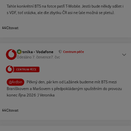
Tahle konkrétní BTS na fotce patří T-Mobile. Jestli bude někdy sdílet i
s VDF, toť otázka, ale dle zbytku ČR asi ne (ale možná se pletu).
Citovat
Veronika - Vodafone
Status
Centrum péče
Odesláno
7. července
7. čvc
CENTRUM PÉČE
Pěkný den, pár km od Lažánek budeme mít BTS mezi
@Ardbin
Braníškovem a Maršovem s předpokládaným spuštěním do provozu
konec října 2026 :) Veronika
Citovat