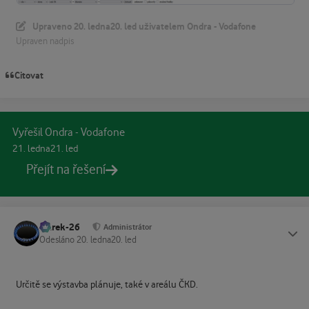
Upraveno
20. ledna
20. led
uživatelem Ondra - Vodafone
Upraven nadpis
Citovat
Vyřešil Ondra - Vodafone
21. ledna
21. led
Přejít na řešení
Marek-26
Status
Administrátor
Odesláno
20. ledna
20. led
Určitě se výstavba plánuje, také v areálu ČKD.