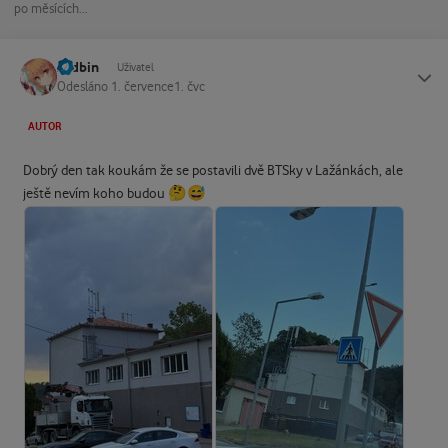
po měsících...
Ardbin
Status
Uživatel
Odesláno
1. července
1. čvc
AUTOR
Dobrý den tak koukám že se postavili dvě BTSky v Lažánkách, ale
🤔
😅
ještě nevím koho budou