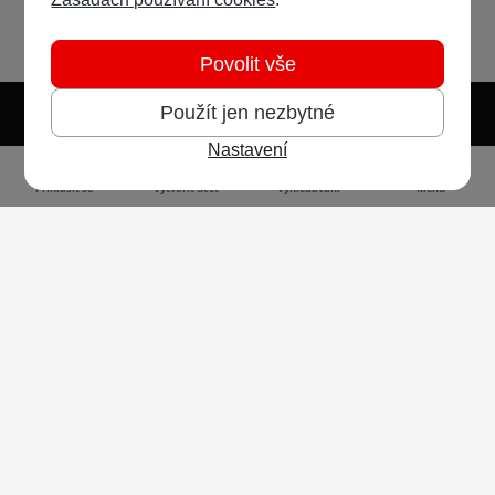
Povolit vše
Použít jen nezbytné
Nastavení
Světlý režim
Tmavý režim
Předvolba systému
Jazyk
RSS
Přihlásit se
Vytvořit účet
Vyhledávání
Menu
Ochrana osobních údajů
Cookies
Vodafone Czech Republic a.s.,
nám. Junkových 2808/2, 155 00 - Praha 5,
IČO 25788001, sp. zn. B 6064 vedená u Městského
soudu v Praze
Powered by
Invision Community