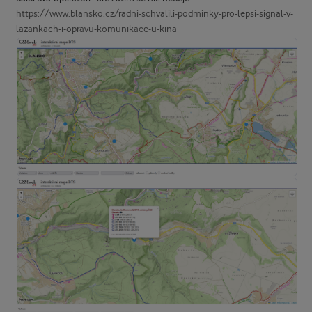
https://www.blansko.cz/radni-schvalili-podminky-pro-lepsi-signal-v-
lazankach-i-opravu-komunikace-u-kina