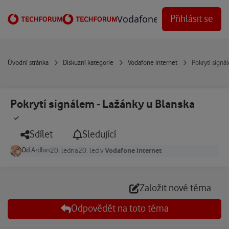
Přejít na obsah
Vodafone Techforum
Přihlásit se
Úvodní stránka
Diskuzní kategorie
Vodafone internet
Pokrytí signá
Pokrytí signálem - Lažánky u Blanska
Sdílet
Sledující
Od
Ardbin
Vodafone internet
20. ledna
20. led
v
Založit nové téma
Odpovědět na toto téma