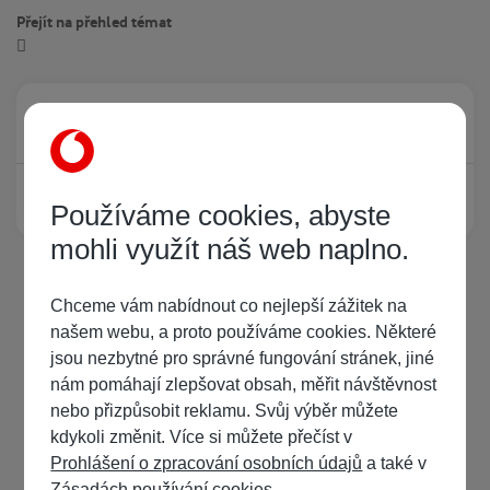
Přejít na přehled témat
Právě prohlíží tuto stránku
0
Žádný registrovaný uživatel si neprohlíží tuto stránku
Používáme cookies, abyste
mohli využít náš web naplno.
Chceme vám nabídnout co nejlepší zážitek na
našem webu, a proto používáme cookies. Některé
jsou nezbytné pro správné fungování stránek, jiné
nám pomáhají zlepšovat obsah, měřit návštěvnost
nebo přizpůsobit reklamu. Svůj výběr můžete
kdykoli změnit. Více si můžete přečíst v
Prohlášení o zpracování osobních údajů
a také v
Zásadách používání cookies
.