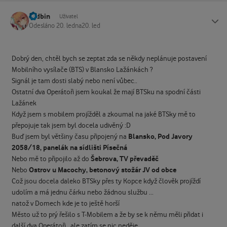
Ardbin
Status
Uživatel
Odesláno
20. ledna
20. led
Dobrý den, chtěl bych se zeptat zda se někdy neplánuje postavení
Mobilního vysílače (BTS) v Blansko Lažánkách ?
Signál je tam dosti slabý nebo není vůbec..
Ostatní dva Operátoři jsem koukal že mají BTSku na spodní části
Lažánek
Když jsem s mobilem projížděl a zkoumal na jaké BTSky mě to
přepojuje tak jsem byl docela udivěný :D
Blansko, Pod Javory
Buď jsem byl většiny času připojený na
2058/18, panelák na sídlišti Písečná
Šebrova, TV převaděč
Nebo mě to připojilo až do
Ostrov u Macochy, betonový stožár JV od obce
Nebo
Což jsou docela daleko BTSky přes ty Kopce když člověk projíždí
udolím a má jednu čárku nebo žádnou službu ...
natož v Domech kde je to ještě horší
Město už to prý řešilo s T-Mobilem a že by se k němu měli přidat i
další dva Operátoři.. ale zatím se nic neděje..