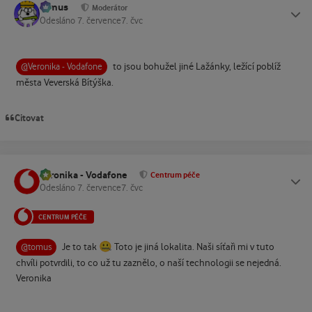
tomus
Status
Moderátor
Odesláno
7. července
7. čvc
to jsou bohužel jiné Lažánky, ležící poblíž
@Veronika - Vodafone
města Veverská Bítýška.
Citovat
Veronika - Vodafone
Status
Centrum péče
Odesláno
7. července
7. čvc
CENTRUM PÉČE
🤐
Je to tak
Toto je jiná lokalita. Naši síťaři mi v tuto
@tomus
chvíli potvrdili, to co už tu zaznělo, o naší technologii se nejedná.
Veronika