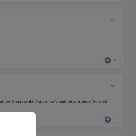
Statusy autora
2
Statusy autora
fone. Stačí zavolat/napsat na Vodafone, oni předají kontakt.
1