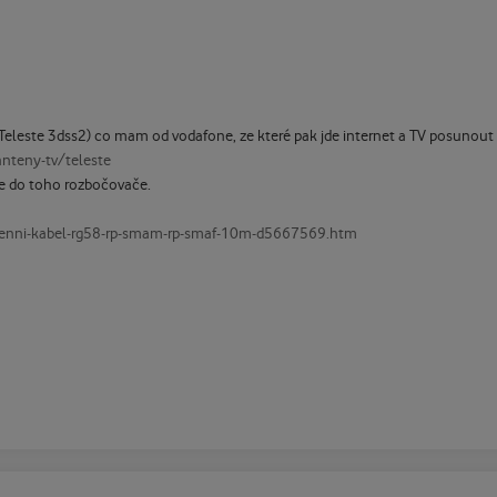
(Teleste 3dss2) co mam od vodafone, ze které pak jde internet a TV posunout
nteny-tv/teleste
de do toho rozbočovače.
tenni-kabel-rg58-rp-smam-rp-smaf-10m-d5667569.htm