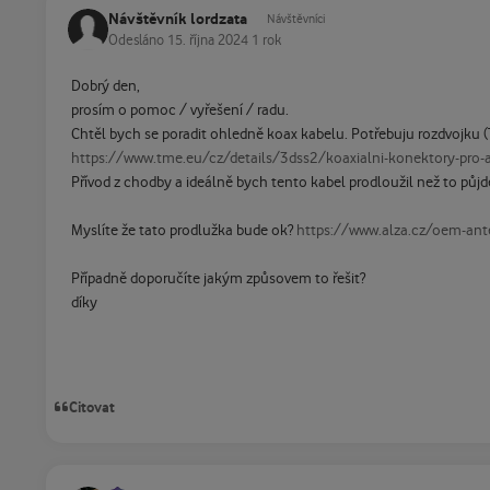
Návštěvník lordzata
Návštěvníci
Odesláno
15. října 2024
1 rok
Dobrý den,
prosím o pomoc / vyřešení / radu.
Chtěl bych se poradit ohledně koax kabelu. Potřebuju rozdvojku 
https://www.tme.eu/cz/details/3dss2/koaxialni-konektory-pro-a
Přívod z chodby a ideálně bych tento kabel prodloužil než to půj
Myslíte že tato prodlužka bude ok?
https://www.alza.cz/oem-an
Případně doporučíte jakým způsovem to řešit?
díky
Citovat