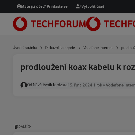
Přejít na obsah
Máte již účet? Přihlaste se
Vytvořit účet
Úvodní stránka
Diskuzní kategorie
Vodafone internet
prodlouž
prodloužení koax kabelu k roz
Od
Návštěvník lordzata
Vodafone inter
15. října 2024
1 rok
v
POSLEDNÍ STRÁNKA
1
2
DALŠÍ