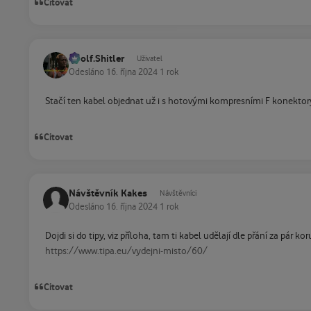
Citovat
Adolf.Shitler
Uživatel
Odesláno
16. října 2024
1 rok
Stačí ten kabel objednat už i s hotovými kompresními F konektor
Citovat
Návštěvník Kakes
Návštěvníci
Odesláno
16. října 2024
1 rok
Dojdi si do tipy, viz příloha, tam ti kabel udělají dle přání za pár ko
https://www.tipa.eu/vydejni-misto/60/
Citovat