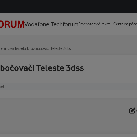
Vodafone Techforum
Procházet
Aktivita
Centrum péč
ení koax kabelu k rozbočovači Teleste 3dss
bočovači Teleste 3dss
net