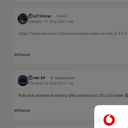
Adolf.Shitler
Uživatel
Odesláno
16. října 2024
1 rok
https://www.satcom.cz/zbozi/ucastnicky-kabel-na-miru-2-3-5-
Citovat
Marek-26
Administrátor
Odesláno
16. října 2024
1 rok

Rohodně vezměte 3x stíněný (třetí stínění proti LTE a 5G) kabel
Citovat