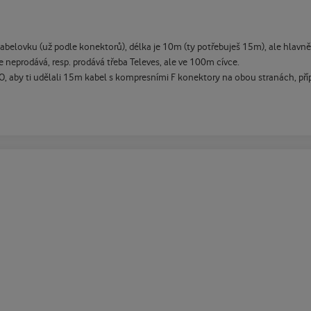
 kabelovku (už podle konektorů), délka je 10m (ty potřebuješ 15m), ale hlavn
e neprodává, resp. prodává třeba Televes, ale ve 100m cívce.
O, aby ti udělali 15m kabel s kompresními F konektory na obou stranách, př