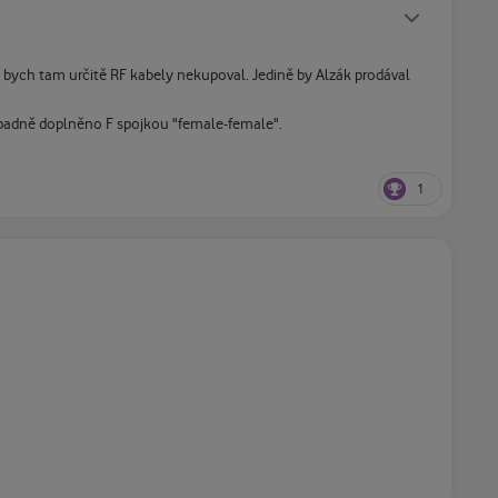
Statusy autora
ě bych tam určitě RF kabely nekupoval. Jedině by Alzák prodával
ípadně doplněno F spojkou "female-female".
1