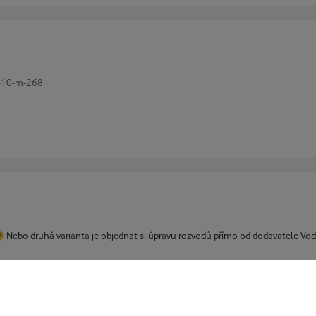
7-10-m-268

Nebo druhá varianta je objednat si úpravu rozvodů přímo od dodavatele Voda