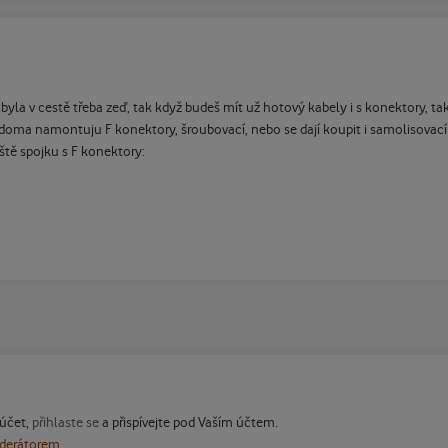
byla v cestě třeba zeď, tak když budeš mít už hotový kabely i s konektory, t
ma namontuju F konektory, šroubovací, nebo se dají koupit i samolisovací
ště spojku s F konektory:
 účet,
přihlaste se
a přispívejte pod Vaším účtem.
oderátorem.