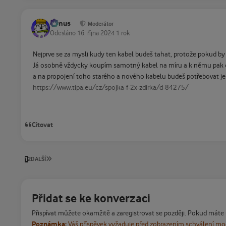
tomus
Moderátor
Odesláno
16. října 2024
1 rok
Nejprve se za mysli kudy ten kabel budeš tahat, protože pokud by 
Já osobně vždycky koupím samotný kabel na míru a k němu pak do
a na propojení toho starého a nového kabelu budeš potřebovat je
https://www.tipa.eu/cz/spojka-f-2x-zdirka/d-84275/
Citovat
POSLEDNÍ STRÁNKA
1
2
DALŠÍ
Přidat se ke konverzaci
Přispívat můžete okamžitě a zaregistrovat se později. Pokud máte
Poznámka:
Váš příspěvek vyžaduje před zobrazením schválení m