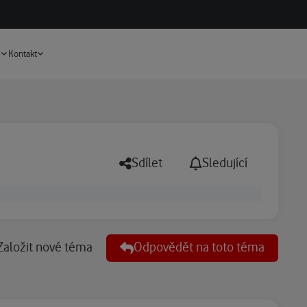
Vyhledávání
e
Kontakt
Sdílet
Sledující
Založit nové téma
Odpovědět na toto téma