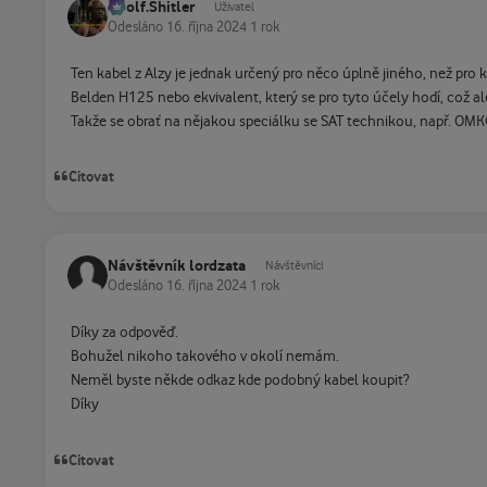
Adolf.Shitler
Uživatel
Odesláno
16. října 2024
1 rok
Ten kabel z Alzy je jednak určený pro něco úplně jiného, než pro
Belden H125 nebo ekvivalent, který se pro tyto účely hodí, což al
Takže se obrať na nějakou speciálku se SAT technikou, např. OMK
Citovat
Návštěvník lordzata
Návštěvníci
Odesláno
16. října 2024
1 rok
Díky za odpověď.
Bohužel nikoho takového v okolí nemám.
Neměl byste někde odkaz kde podobný kabel koupit?
Díky
Citovat