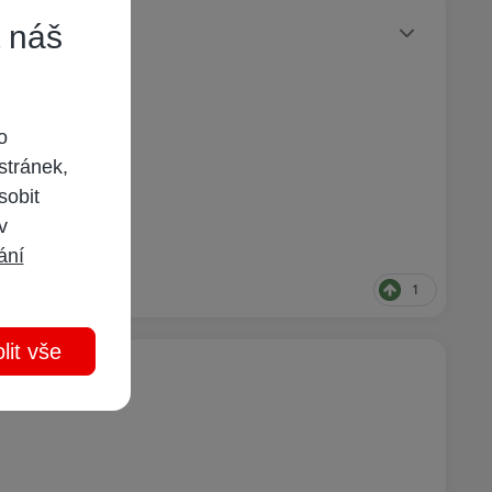
Statusy autora
t náš
o
stránek,
sobit
 v
ání
1
lit vše