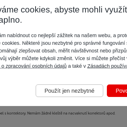
áme cookies, abyste mohli využí
aplno.
 nabídnout co nejlepší zážitek na našem webu, a prot
cookies. Některé jsou nezbytné pro správné fungování 
omáhají zlepšovat obsah, měřit návštěvnost nebo přizpů
vůj výběr můžete kdykoli změnit. Více si můžete přečíst
c dráže než tkaničkové kabely u Alzy.
 o zpracování osobních údajů
a také v
Zásadách použív
Použít jen nezbytné
Povo
abel s kontektory. Nemám žádné kleště na nacvaknutí konektorů apod.