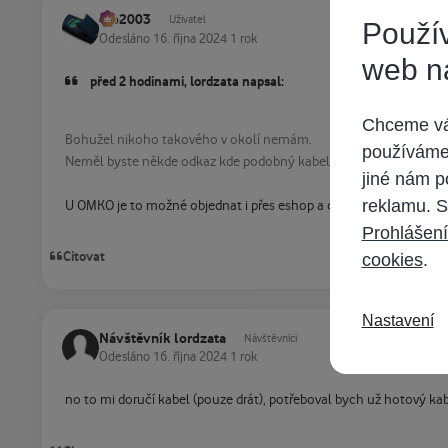
Ivo2003
Uživatel
Použív
Odesláno
16. října 2024
1 rok
web n
před 2 hodinami, lordzata napsal:
Chceme vám
Bohužel nikoho takového v okolí nemám.
používáme 
Neměl byste někde odkaz kde podobný kabel koupit?
jiné nám p
reklamu. S
U OMKO je to možné objednat i přes eshop a cena nevychází o mo
Prohlášení
Citovat
cookies
.
Nastavení
Návštěvník lordzata
Návštěvníci
Odesláno
16. října 2024
1 rok
no to mi doručí kabel (pouze drát), potřeboval bych už hotový k