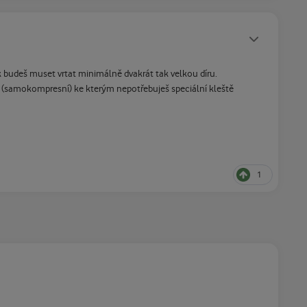
Statusy autora
ak budeš muset vrtat minimálně dvakrát tak velkou díru.
 (samokompresní) ke kterým nepotřebuješ speciální kleště
1