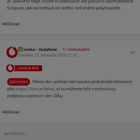
je - pokud to hraje, člověk to překousne. Ale pokud to úplně přestane
fungovat, pak asi nezbývá nic jiného, než změnit pskytovatele.
Citovat
Veronika - Vodafone
Status
Centrum péče
Odesláno
27. listopadu 2025
27. lis
CENTRUM PÉČE
Pěkný den, pošlete nám prosím podrobnější informace
@abbidabii
přes
https://tam.je/dotaz
, ať to můžeme řešit s technickou
podporou a pomoct vám. Díky.
Citovat
po měsících...