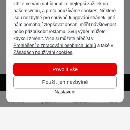
Chceme vám nabídnout co nejlepší zážitek na
našem webu, a proto používáme cookies. Některé
jsou nezbytné pro správné fungování stránek, jiné
nám pomáhají zlepšovat obsah, měřit návštěvnost
nebo přizpůsobit reklamu. Svůj výběr můžete
kdykoli změnit. Více si můžete přečíst v
Prohlášení o zpracování osobních údajů
a také v
Zásadách používání cookies
.
Povolit vše
Použít jen nezbytné
Nastavení
Světlý režim
Tmavý režim
Předvolba systému
Jazyk
RSS
Přihlásit se
Vytvořit účet
Vyhledávání
Menu
Ochrana osobních údajů
Cookies
Vodafone Czech Republic a.s.,