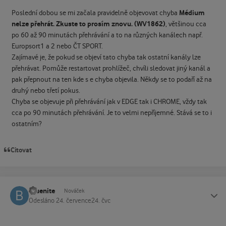
Médium
Poslední dobou se mi začala pravidelně objevovat chyba
nelze přehrát. Zkuste to prosím znovu. (WV1862)
, většinou cca
po 60 až 90 minutách přehrávání a to na různých kanálech např.
Europsort1 a 2 nebo ČT SPORT.
Zajímavé je, že pokud se objeví tato chyba tak ostatní kanály lze
přehrávat. Pomůže restartovat prohlížeč, chvíli sledovat jiný kanál a
pak přepnout na ten kde s e chyba objevila. Někdy se to podaří až na
druhý nebo třetí pokus.
Chyba se objevuje při přehrávání jak v EDGE tak i CHROME, vždy tak
cca po 90 minutách přehrávání. Je to velmi nepříjemné. Stává se to i
ostatním?
Citovat
bluenite
Status
Nováček
Odesláno
24. července
24. čvc