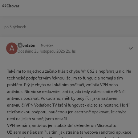
Citovat
po 3 týdnech...
abbidabii
Status
Nováček
Odesláno
25. listopadu 2025
25. lis
Také mi to najednou začalo hlásit chybu W1862 a nepřehraju nic. Na
technické podpořer vám řeknou, že jim to funguje a nemají s tím
problém. Prý je chyba na lokálním počítači, zmínila VPN nebo
antivirus. Nic víc se nedozvíte - ani to, zda tedy vůbec smíte VPN či
antivirus používat. Pokud ano, měli by tedy říci, jaká nastavení
antiviru či VPN Vodafone TV brání fungovat - ale to se nestane. Horší
telefonickou podporu, naučenou jen asertivně opakovat, že chyba
není na jejich straně, jsem nezažil.
VPN nemám, antivirus jen stabdardní defender on Microsoftu.
Už jsem se nějak smířil s tím, jak strašná ta webová i androidí aplikace