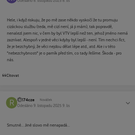
Odesláno
8. listopadu 2025
8. lis
Hele, i když riskuju, že po mě zase někdo vyskočí že tu promuju
cizáckou službu (teda, mě cizí není, já ji mám), tak popravdě,
nenalezl jsem nic, v čem by byl VTV lepší než ten, jehož jméno nemá
zaznívat. Alespoň v jedné věci kdyby byl lepší - není. Tím nechci říct,
že je bezchybný, že věci nejdou dělat lépe atd., atd. Ale i v této
"nebezchybnosti" je o parník před tím, co tady řešíme. Škoda - pro
nás.
Citovat
red74cze
Status
Nováček
Odesláno
9. listopadu 2025
9. lis
Smutné... Jiné slovo mě nenapadá...