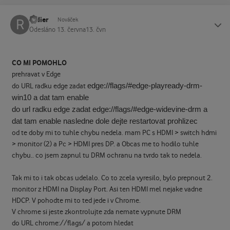
rodier
Status
Nováček
Odesláno
13. června
13. čvn
CO MI POMOHLO
prehravat v Edge
edge://flags/#edge-playready-drm-
do URL radku edge zadat
win10 a dat tam enable
do url radku edge zadat edge://flags/#edge-widevine-drm a
dat tam enable nasledne dole dejte restartovat prohlizec
od te doby mi to tuhle chybu nedela. mam PC s HDMI > switch hdmi
> monitor (2) a Pc > HDMI pres DP. a Obcas me to hodilo tuhle
chybu.. co jsem zapnul tu DRM ochranu na tvrdo tak to nedela.
Tak mi to i tak obcas udelalo. Co to zcela vyresilo, bylo prepnout 2.
monitor z HDMI na Display Port. Asi ten HDMI mel nejake vadne
HDCP. V pohodte mi to ted jede i v Chrome.
V chrome si jeste zkontrolujte zda nemate vypnute DRM
do URL chrome://flags/ a potom hledat