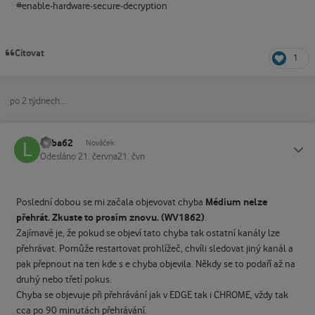
#enable-hardware-secure-decryption
Citovat
1
po 2 týdnech...
Luba62
Status
Nováček
Odesláno
21. června
21. čvn
Médium nelze
Poslední dobou se mi začala objevovat chyba
přehrát. Zkuste to prosím znovu. (WV1862)
.
Zajímavé je, že pokud se objeví tato chyba tak ostatní kanály lze
přehrávat. Pomůže restartovat prohlížeč, chvíli sledovat jiný kanál a
pak přepnout na ten kde s e chyba objevila. Někdy se to podaří až na
druhý nebo třetí pokus.
Chyba se objevuje při přehrávání jak v EDGE tak i CHROME, vždy tak
cca po 90 minutách přehrávání.