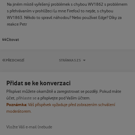
Na jiném místě vyřešený problémek s chybou WV1862 s problémem
s přehrávaním v prohlížeci (u mne Firefox) to nejde, s chybou
WV1863. Někdo to spravil náhodou? Nebo používat Edge? Díky za
reakce Petr
Citovat
PRVNÍ STRÁNKA
PŘEDCHOZÍ
STRÁNKA 5 Z 5
Přidat se ke konverzaci
Přispívat můžete okamžitě a zaregistrovat se později. Pokud máte
účet,
přihlaste se
a přispívejte pod Vaším účtem.
Poznámka:
Váš příspěvek vyžaduje před zobrazením schválení
moderátorem.