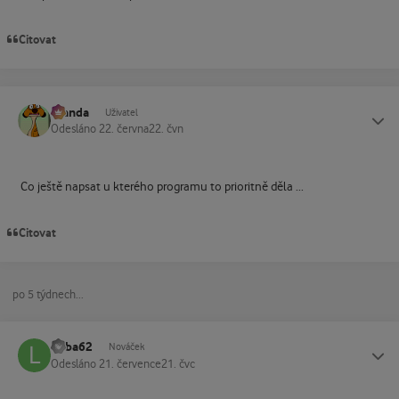
Citovat
Standa
Status
Uživatel
Odesláno
22. června
22. čvn
Co ještě napsat u kterého programu to prioritně děla ...
Citovat
po 5 týdnech...
Luba62
Status
Nováček
Odesláno
21. července
21. čvc