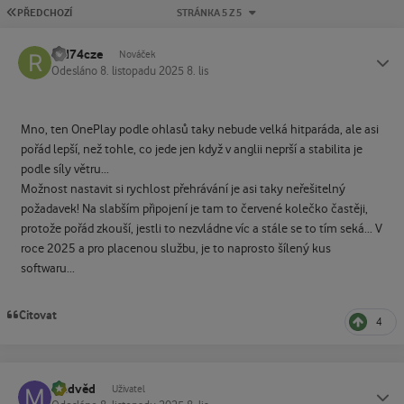
PRVNÍ STRÁNKA
PŘEDCHOZÍ
STRÁNKA 5 Z 5
red74cze
Status
Nováček
Odesláno
8. listopadu 2025
8. lis
Mno, ten OnePlay podle ohlasů taky nebude velká hitparáda, ale asi
pořád lepší, než tohle, co jede jen když v anglii neprší a stabilita je
podle síly větru...
Možnost nastavit si rychlost přehrávání je asi taky neřešitelný
požadavek! Na slabším připojení je tam to červené kolečko častěji,
protože pořád zkouší, jestli to nezvládne víc a stále se to tím seká... V
roce 2025 a pro placenou službu, je to naprosto šílený kus
softwaru...
Citovat
4
Medvěd
Status
Uživatel