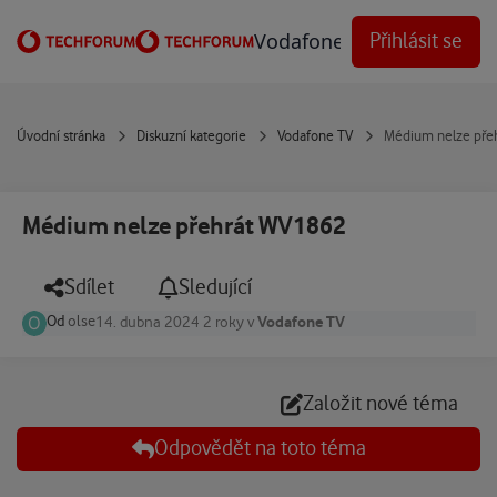
Přejít na obsah
Vodafone Techforum
Přihlásit se
Úvodní stránka
Diskuzní kategorie
Vodafone TV
Médium nelze pře
Médium nelze přehrát WV1862
Sdílet
Sledující
Od
olse
Vodafone TV
14. dubna 2024
2 roky
v
Založit nové téma
Odpovědět na toto téma