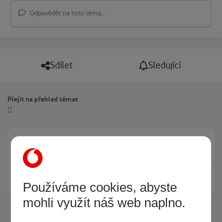
Odpovědět na toto téma...
Sdílet
Sledující
Přejít na přehled témat
Právě prohlíží tuto stránku
0
Žádný registrovaný uživatel si neprohlíží tuto stránku
Používáme cookies, abyste
mohli využít náš web naplno.