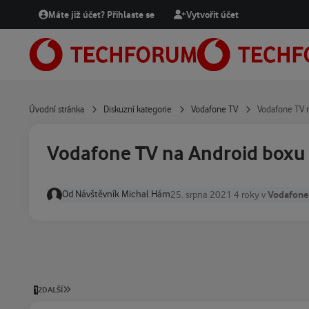
Přejít na obsah
Máte již účet? Přihlaste se
Vytvořit účet
Úvodní stránka
Diskuzní kategorie
Vodafone TV
Vodafone TV 
Vodafone TV na Android boxu
Od
Návštěvník Michal Hám
Vodafone
25. srpna 2021
4 roky
v
POSLEDNÍ STRÁNKA
1
2
DALŠÍ