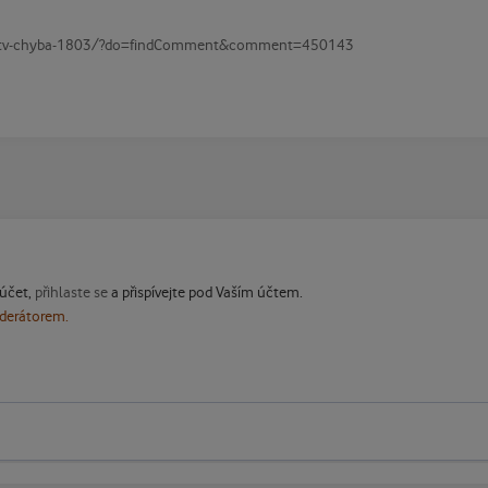
ne-tv-chyba-1803/?do=findComment&comment=450143
 účet,
přihlaste se
a přispívejte pod Vaším účtem.
oderátorem.