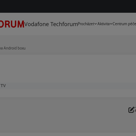
Vodafone Techforum
Procházet
Aktivita
Centrum péč
na Android boxu
 TV