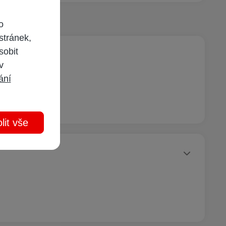
o
stránek,
sobit
 v
ání
lit vše
Statusy autora