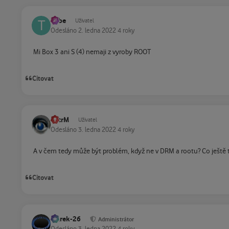
Tube
Uživatel
Odesláno
2. ledna 2022
4 roky
Mi Box 3 ani S (4) nemaji z vyroby ROOT
Citovat
PetrM
Uživatel
Odesláno
3. ledna 2022
4 roky
A v čem tedy může být problém, když ne v DRM a rootu? Co ještě 
Citovat
Marek-26
Administrátor
Odesláno
3. ledna 2022
4 roky