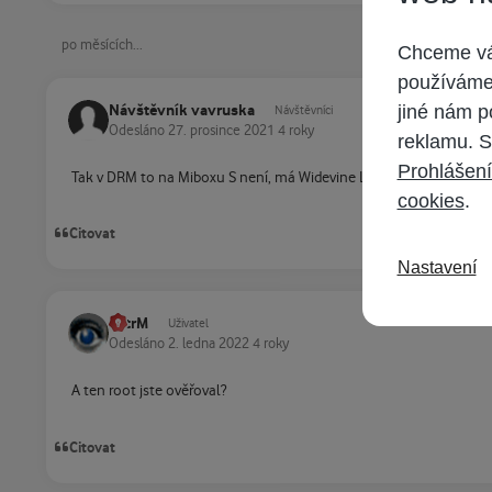
po měsících...
Chceme vám
používáme 
Návštěvník vavruska
jiné nám p
Návštěvníci
Odesláno
27. prosince 2021
4 roky
reklamu. S
Prohlášení
Tak v DRM to na Miboxu S není, má Widevine L1 - tedy nejvyšší o
cookies
.
Citovat
Nastavení
PetrM
Uživatel
Odesláno
2. ledna 2022
4 roky
A ten root jste ověřoval?
Citovat