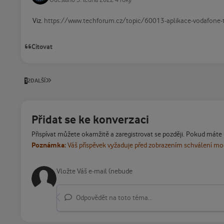
Viz.
https://www.techforum.cz/topic/60013-aplikace-vodafo
Citovat
POSLEDNÍ STRÁNKA
1
2
DALŠÍ
Přidat se ke konverzaci
Přispívat můžete okamžitě a zaregistrovat se později. Pokud máte
Poznámka:
Váš příspěvek vyžaduje před zobrazením schválení m
Odpovědět na toto téma...