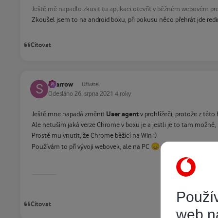
Ještě mě napadlo zkusit tu aplikaci otevřít v běžném webovém pro
Zkoušel jsem to na android boxu, při pokusu něco přehrát jde redir
Citovat
Sparrow
Uživatel
Odesláno
26. srpna 2021
4 roky
User agent
Ještě mne napadá změnit
v prohlížeči, protože z této 
Ale netuším jaká verze Chrome v boxu je a jestli je to tam možné
Prostě mu vnutit, že Chrome běžící na Win
:)
😞
Používám to pří vývoji webovek, ale na PC
Použív
Citovat
web n