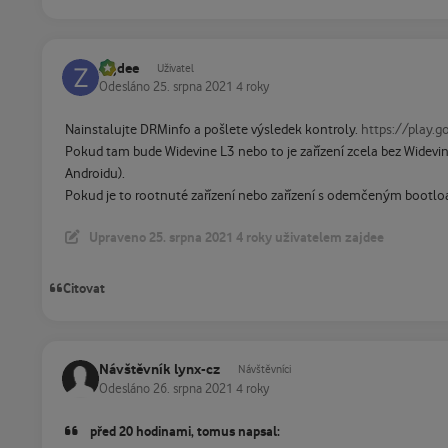
zajdee
Uživatel
Odesláno
25. srpna 2021
4 roky
Nainstalujte DRMinfo a pošlete výsledek kontroly.
https://play.
Pokud tam bude Widevine L3 nebo to je zařízení zcela bez Widevine
Androidu).
Pokud je to rootnuté zařízení nebo zařízení s odemčeným bootl
Upraveno
25. srpna 2021
4 roky
uživatelem zajdee
Citovat
Návštěvník lynx-cz
Návštěvníci
Odesláno
26. srpna 2021
4 roky
před 20 hodinami, tomus napsal: