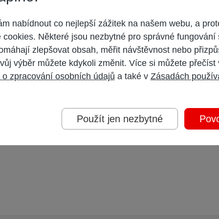
 nabídnout co nejlepší zážitek na našem webu, a prot
cookies. Některé jsou nezbytné pro správné fungování 
omáhají zlepšovat obsah, měřit návštěvnost nebo přizpů
vůj výběr můžete kdykoli změnit. Více si můžete přečíst
 o zpracování osobních údajů
a také v
Zásadách použív
chranu, bohužel
Použít jen nezbytné
Povo