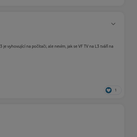
Statusy autora
e vyhovující na počítači, ale nevím, jak se VF TV na L3 tváří na
1