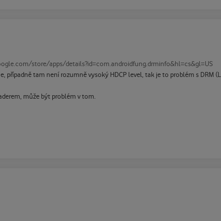
google.com/store/apps/details?id=com.androidfung.drminfo&hl=cs&gl=US
, případně tam není rozumně vysoký HDCP level, tak je to problém s DRM (L3 j
oaderem, může být problém v tom.