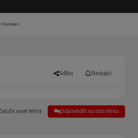
Vyhledávání
e
Kontakt
Sdílet
Sledující
Založit nové téma
Odpovědět na toto téma