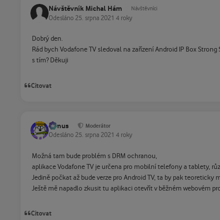
Návštěvník Michal Hám
Návštěvníci
Odesláno
25. srpna 2021
4 roky
Dobrý den.
Rád bych Vodafone TV sledoval na zařízení Android IP Box Strong
s tím? Děkuji
Citovat
tomus
Moderátor
Odesláno
25. srpna 2021
4 roky
Možná tam bude problém s DRM ochranou,
aplikace Vodafone TV je určena pro mobilní telefony a tablety, 
Jedině počkat až bude verze pro Android TV, ta by pak teoreticky 
Ještě mě napadlo zkusit tu aplikaci otevřít v běžném webovém pro
Citovat