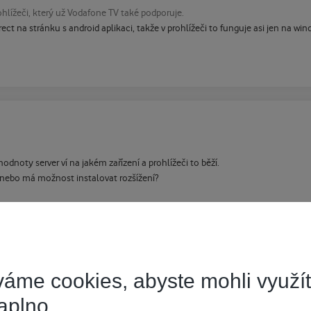
hlížeči, který už Vodafone TV také podporuje.
ect na stránku s android aplikaci, takže v prohlížeči to funguje asi jen na wi
hodnoty server ví na jakém zařízení a prohlížeči to běží.
, nebo má možnost instalovat rozšížení?
áme cookies, abyste mohli využí
aplno.