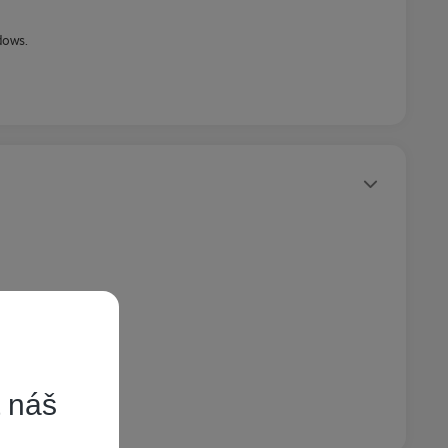
ndows.
Statusy autora
t náš