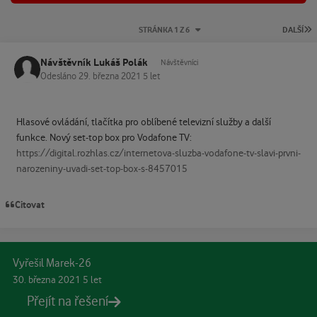
P
STRÁNKA 1 Z 6
DALŠÍ
Návštěvník Lukáš Polák
Návštěvníci
Odesláno
29. března 2021
5 let
Hlasové ovládání, tlačítka pro oblíbené televizní služby a další
funkce. Nový set-top box pro Vodafone TV:
https://digital.rozhlas.cz/internetova-sluzba-vodafone-tv-slavi-prvni-
narozeniny-uvadi-set-top-box-s-8457015
Citovat
Vyřešil Marek-26
30. března 2021
5 let
Přejít na řešení