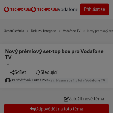
Přejít na obsah
Vodafone Techforum
Přihlásit se
Úvodní stránka
Diskuzní kategorie
Vodafone TV
Nový prémiový set
Nový prémiový set-top box pro Vodafone
TV
Sdílet
Sledující
Od
Návštěvník Lukáš Polák
Vodafone TV
29. března 2021
5 let
v
Založit nové téma
Odpovědět na toto téma