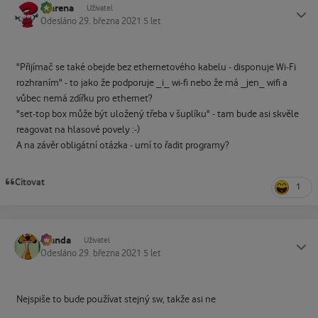
marena
Status
Uživatel
Odesláno
29. března 2021
5 let
"Přijímač se také obejde bez ethernetového kabelu - disponuje Wi-Fi
rozhraním" - to jako že podporuje _i_ wi-fi nebo že má _jen_ wifi a
vůbec nemá zdířku pro ethernet?
"set-top box může být uložený třeba v šuplíku" - tam bude asi skvěle
reagovat na hlasové povely
:-)
A na závěr obligátní otázka - umí to řadit programy?
Citovat
1
Standa
Status
Uživatel
Odesláno
29. března 2021
5 let
Nejspiše to bude používat stejný sw, takže asi ne