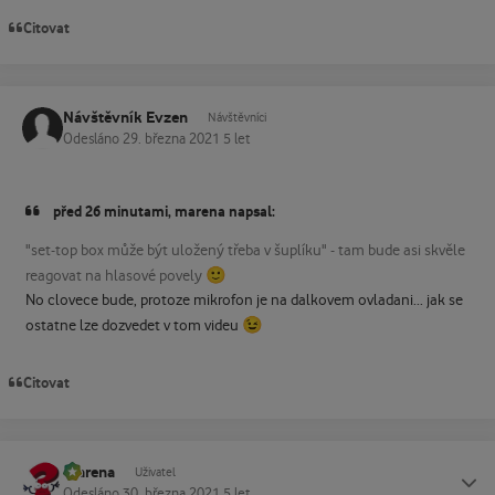
Citovat
Návštěvník Evzen
Návštěvníci
Odesláno
29. března 2021
5 let
před 26 minutami, marena napsal:
"set-top box může být uložený třeba v šuplíku" - tam bude asi skvěle
🙂
reagovat na hlasové povely
No clovece bude, protoze mikrofon je na dalkovem ovladani... jak se
😉
ostatne lze dozvedet v tom videu
Citovat
marena
Status
Uživatel
Odesláno
30. března 2021
5 let