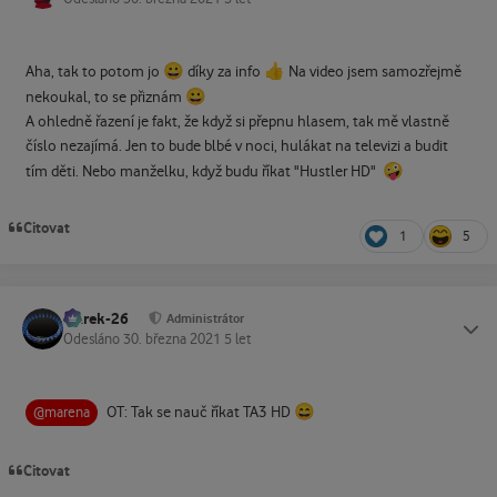
😀
👍
Aha, tak to potom jo
díky za info
Na video jsem samozřejmě
😀
nekoukal, to se přiznám
A ohledně řazení je fakt, že když si přepnu hlasem, tak mě vlastně
číslo nezajímá. Jen to bude blbé v noci, hulákat na televizi a budit
🤪
tím děti. Nebo manželku, když budu říkat "Hustler HD"
Citovat
1
5
Marek-26
Status
Administrátor
Odesláno
30. března 2021
5 let
😄
OT: Tak se nauč říkat TA3 HD
@marena
Citovat