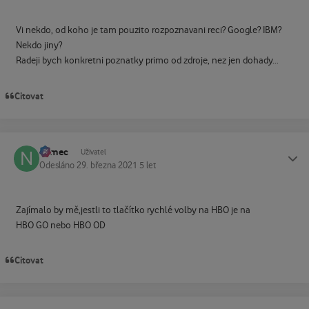
Vi nekdo, od koho je tam pouzito rozpoznavani reci? Google? IBM?
Nekdo jiny?
Radeji bych konkretni poznatky primo od zdroje, nez jen dohady...
Citovat
namec
Status
Uživatel
Odesláno
29. března 2021
5 let
Zajímalo by mě,jestli to tlačítko rychlé volby na HBO je na
HBO GO nebo HBO OD
Citovat