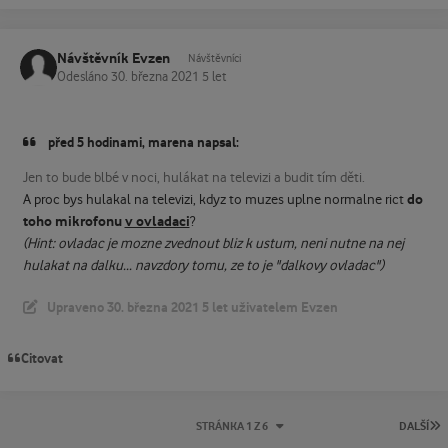
Návštěvník Evzen
Návštěvníci
Odesláno
30. března 2021
5 let
před 5 hodinami, marena napsal:
Jen to bude blbé v noci, hulákat na televizi a budit tím děti.
do
A proc bys hulakal na televizi, kdyz to muzes uplne normalne rict
toho mikrofonu
v ovladaci
?
(Hint: ovladac je mozne zvednout bliz k ustum, neni nutne na nej
hulakat na dalku... navzdory tomu, ze to je "dalkovy ovladac")
Upraveno
30. března 2021
5 let
uživatelem Evzen
Citovat
P
STRÁNKA 1 Z 6
DALŠÍ