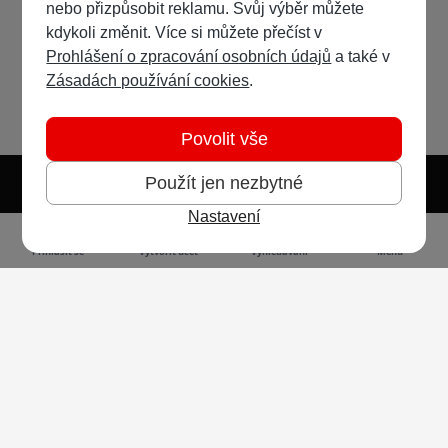
nebo přizpůsobit reklamu. Svůj výběr můžete
kdykoli změnit. Více si můžete přečíst v
Prohlášení o zpracování osobních údajů
a také v
Zásadách používání cookies
.
Povolit vše
Použít jen nezbytné
Nastavení
Světlý režim
Tmavý režim
Předvolba systému
Jazyk
RSS
Přihlásit se
Vytvořit účet
Vyhledávání
Menu
Ochrana osobních údajů
Cookies
Vodafone Czech Republic a.s.,
nám. Junkových 2808/2, 155 00 - Praha 5,
IČO 25788001, sp. zn. B 6064 vedená u Městského
soudu v Praze
Powered by
Invision Community