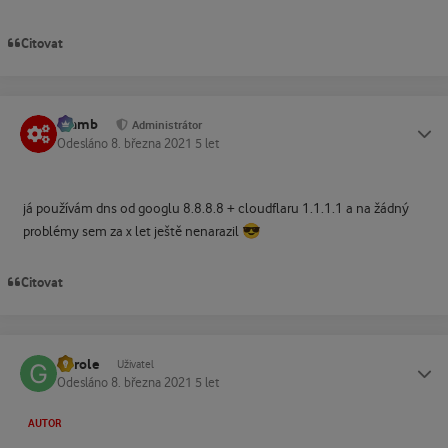
Citovat
Slamb
Status
Administrátor
Odesláno
8. března 2021
5 let
já používám dns od googlu 8.8.8.8 + cloudflaru 1.1.1.1 a na žádný
😎
problémy sem za x let ještě nenarazil
Citovat
Gorole
Status
Uživatel
Odesláno
8. března 2021
5 let
AUTOR