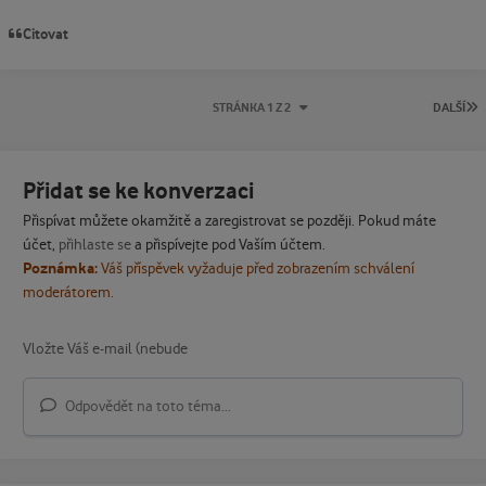
Citovat
P
STRÁNKA 1 Z 2
DALŠÍ
Přidat se ke konverzaci
Přispívat můžete okamžitě a zaregistrovat se později. Pokud máte
účet,
přihlaste se
a přispívejte pod Vaším účtem.
Poznámka:
Váš příspěvek vyžaduje před zobrazením schválení
moderátorem.
Odpovědět na toto téma...