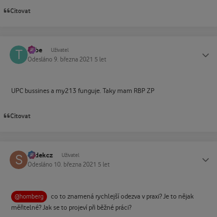
Citovat
Tube
Status
Uživatel
Odesláno
9. března 2021
5 let
UPC bussines a my213 funguje. Taky mam RBP ZP
Citovat
sodekcz
Status
Uživatel
Odesláno
10. března 2021
5 let
co to znamená rychlejší odezva v praxi? Je to nějak
@homberg
měřitelné? Jak se to projeví při běžné práci?