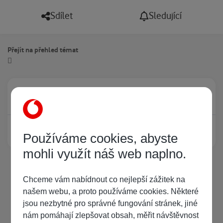
Sdílet
Sledující
Přejít na přehled témat
Právě prohlíží tuto stránku
0
Žádný registrovaný uživatel si neprohlíží tuto stránku
Používáme cookies, abyste
mohli využít náš web naplno.
Chceme vám nabídnout co nejlepší zážitek na
našem webu, a proto používáme cookies. Některé
jsou nezbytné pro správné fungování stránek, jiné
nám pomáhají zlepšovat obsah, měřit návštěvnost