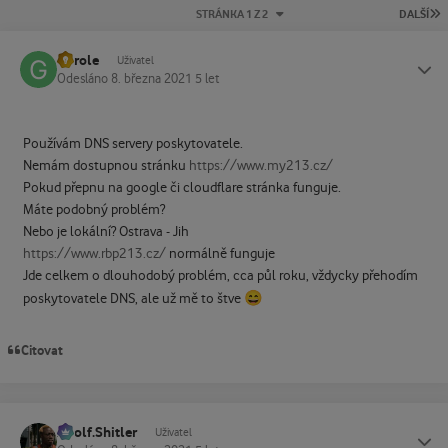
P
STRÁNKA 1 Z 2
DALŠÍ
Gorole
Status
Uživatel
Odesláno
8. března 2021
5 let
Používám DNS servery poskytovatele.
Nemám dostupnou stránku
https://www.my213.cz/
Pokud přepnu na google či cloudflare stránka funguje.
Máte podobný problém?
Nebo je lokální? Ostrava - Jih
https://www.rbp213.cz/
normálně funguje
Jde celkem o dlouhodobý problém, cca půl roku, vždycky přehodím
😄
poskytovatele DNS, ale už mě to štve
Citovat
Adolf.Shitler
Status
Uživatel