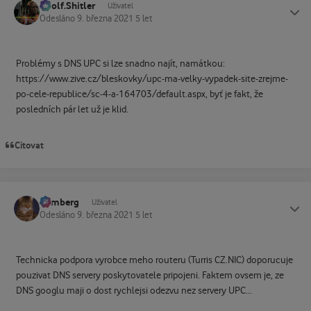
Adolf.Shitler
Status
Uživatel
Odesláno
9. března 2021
5 let
Problémy s DNS UPC si lze snadno najít, namátkou:
https://www.zive.cz/bleskovky/upc-ma-velky-vypadek-site-zrejme-
po-cele-republice/sc-4-a-164703/default.aspx, byť je fakt, že
posledních pár let už je klid.
Citovat
homberg
Status
Uživatel
Odesláno
9. března 2021
5 let
Technicka podpora vyrobce meho routeru (Turris CZ.NIC) doporucuje
pouzivat DNS servery poskytovatele pripojeni. Faktem ovsem je, ze
DNS googlu maji o dost rychlejsi odezvu nez servery UPC...