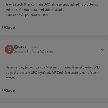
Jako za těch 8 let co mám UPC tak je to snad asi jediný problém s
jednou stránkou která není vůbec zásadní.
Zkusím chvíli používat 8.8.8.8
Citovat
sodekcz
Status
Uživatel
Odesláno
8. března 2021
5 let
Nepamatuju, že bych za cca 6 let nemohl otevřít nějaký web s DNS
od poskytovatele UPC, nyní tedy VF. Zmíněné stránky nahoře se mi
otevřou.
Citovat