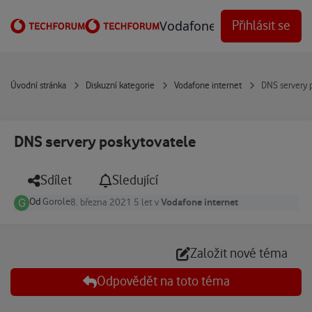
Přejít na obsah
Vodafone Techforum
Přihlásit se
Úvodní stránka
Diskuzní kategorie
Vodafone internet
DNS servery 
DNS servery poskytovatele
Sdílet
Sledující
Od
Gorole
Vodafone internet
8. března 2021
5 let
v
Založit nové téma
Odpovědět na toto téma