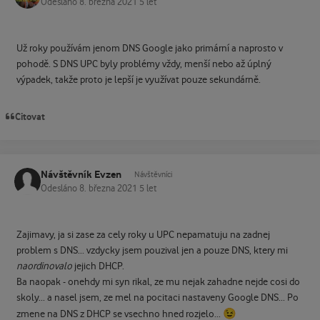
Odesláno
8. března 2021
5 let
Už roky používám jenom DNS Google jako primární a naprosto v
pohodě. S DNS UPC byly problémy vždy, menší nebo až úplný
výpadek, takže proto je lepší je využívat pouze sekundárně.
Citovat
Návštěvník Evzen
Návštěvníci
Odesláno
8. března 2021
5 let
Zajimavy, ja si zase za cely roky u UPC nepamatuju na zadnej
problem s DNS... vzdycky jsem pouzival jen a pouze DNS, ktery mi
naordinovalo
jejich DHCP.
Ba naopak - onehdy mi syn rikal, ze mu nejak zahadne nejde cosi do
skoly... a nasel jsem, ze mel na pocitaci nastaveny Google DNS... Po
😉
zmene na DNS z DHCP se vsechno hned rozjelo...