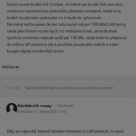
hlavní router budeš mít Compal, nicméně jak jsi zde četl tam jsou
možnosti nastavení pro pokročilé uživatele omezené, takže si to
budeš muset sám vyzkoušet co ti bude víc vyhovovat.
Nicméně teď koukám že ten tvůj router má jen 100 Mbit LAN porty,
takže jako hlavní router bych ho nedoporučoval, protože jinak
rychlost internetu nebude vyšší jak 100 Mb, takže leda ho přepnout
do režimu AP pokud to jde a používat pouze jako switch a nebo
koupit nějaký modernější router.
Citovat
5 let
5 let
Slamb
změnil název na
Přechod na Vodafone internet
Návštěvník vosay
Návštěvníci
Odesláno
17. ledna 2021
5 let
Díky za odpověď, hlavně zásadní informaci o LAN portech, to jsem