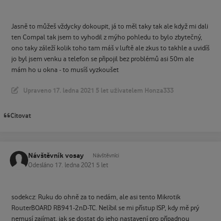
Jasně to můžeš vždycky dokoupit, já to měl taky tak ale když mi dali
ten Compal tak jsem to vyhodil z mýho pohledu to bylo zbytečný,
ono taky záleží kolik toho tam máš v luftě ale zkus to takhle a uvidíš
jo byl jsem venku a telefon se připojil bez problémů asi 50m ale
mám ho u okna - to musíš vyzkoušet
Upraveno
17. ledna 2021
5 let
uživatelem Honza333
Citovat
Návštěvník vosay
Návštěvníci
Odesláno
17. ledna 2021
5 let
sodekcz: Ruku do ohně za to nedám, ale asi tento Mikrotik
RouterBOARD RB941-2nD-TC. Nelíbil se mi přístup ISP, kdy mě prý
nemusí zajímat, jak se dostat do jeho nastavení pro případnou