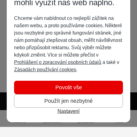
mohli využít náš web naplno.
Chceme vám nabídnout co nejlepší zážitek na
našem webu, a proto používáme cookies. Některé
jsou nezbytné pro správné fungování stránek, jiné
nám pomáhají zlepšovat obsah, měřit návštěvnost
nebo přizpůsobit reklamu. Svůj výběr můžete
kdykoli změnit. Více si můžete přečíst v
Prohlášení o zpracování osobních údajů
a také v
Zásadách používání cookies
.
Povolit vše
Použít jen nezbytné
Nastavení
Světlý režim
Tmavý režim
Předvolba systému
Jazyk
RSS
Přihlásit se
Vytvořit účet
Vyhledávání
Menu