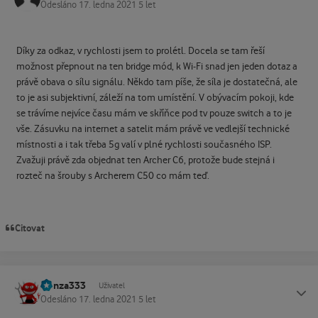
Odesláno
17. ledna 2021
5 let
Díky za odkaz, v rychlosti jsem to prolétl. Docela se tam řeší
možnost přepnout na ten bridge mód, k Wi-Fi snad jen jeden dotaz a
právě obava o sílu signálu. Někdo tam píše, že síla je dostatečná, ale
to je asi subjektivní, záleží na tom umístění. V obývacím pokoji, kde
se trávíme nejvíce času mám ve skříňce pod tv pouze switch a to je
vše. Zásuvku na internet a satelit mám právě ve vedlejší technické
místnosti a i tak třeba 5g valí v plné rychlosti současného ISP.
Zvažuji právě zda objednat ten Archer C6, protože bude stejná i
rozteč na šrouby s Archerem C50 co mám teď.
Citovat
Honza333
Status
Uživatel
Odesláno
17. ledna 2021
5 let