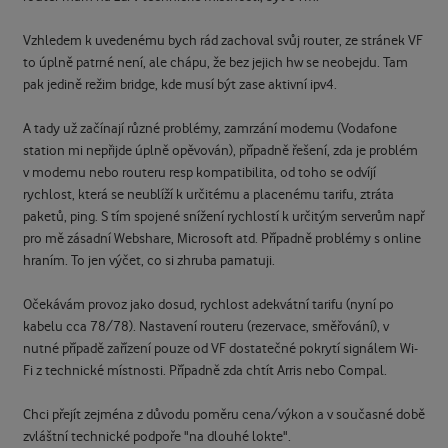
Vzhledem k uvedenému bych rád zachoval svůj router, ze stránek VF
to úplně patrné není, ale chápu, že bez jejich hw se neobejdu. Tam
pak jedině režim bridge, kde musí být zase aktivní ipv4.
A tady už začínají různé problémy, zamrzání modemu (Vodafone
station mi nepřijde úplně opěvován), případně řešení, zda je problém
v modemu nebo routeru resp kompatibilita, od toho se odvíjí
rychlost, která se neublíží k určitému a placenému tarifu, ztráta
paketů, ping. S tím spojené snížení rychlostí k určitým serverům např
pro mě zásadní Webshare, Microsoft atd. Případně problémy s online
hraním. To jen výčet, co si zhruba pamatuji.
Očekávám provoz jako dosud, rychlost adekvátní tarifu (nyní po
kabelu cca 78/78). Nastavení routeru (rezervace, směřování), v
nutné případě zařízení pouze od VF dostatečné pokrytí signálem Wi-
Fi z technické místnosti. Případně zda chtít Arris nebo Compal.
Chci přejít zejména z důvodu poměru cena/výkon a v současné době
zvláštní technické podpoře "na dlouhé lokte".