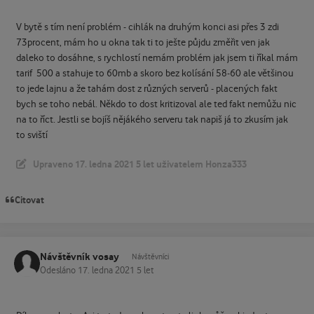
V bytě s tím není problém - cihlák na druhým konci asi přes 3 zdi
73procent, mám ho u okna tak ti to ješte půjdu změřit ven jak
daleko to dosáhne, s rychlostí nemám problém jak jsem ti říkal mám
tarif 500 a stahuje to 60mb a skoro bez kolísání 58-60 ale většinou
to jede lajnu a že tahám dost z různých serverů - placených fakt
bych se toho nebál. Někdo to dost kritizoval ale ted fakt nemůžu nic
na to říct. Jestli se bojíš nějákého serveru tak napiš já to zkusím jak
to sviští
Upraveno
17. ledna 2021
5 let
uživatelem Honza333
Citovat
Návštěvník vosay
Návštěvníci
Odesláno
17. ledna 2021
5 let