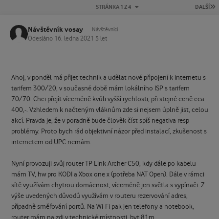
P
STRÁNKA 1 Z 4
DALŠÍ
Návštěvník vosay
Návštěvníci
Odesláno
16. ledna 2021
5 let
Ahoj, v ponděl má přijet technik a udělat nové připojení k internetu s
tarifem 300/20, v současné době mám lokálního ISP s tarifem
70/70. Chci přejít víceméně kvůli vyšší rychlosti, při stejné ceně cca
400,-. Vzhledem k načteným vláknům zde si nejsem úplně jist, celou
akcí. Pravda je, že v poradně bude člověk číst spíš negativa resp
problémy. Proto bych rád objektivní názor před instalací, zkušenost s
internetem od UPC nemám.
Nyní provozuji svůj router TP Link Archer C50, kdy dále po kabelu
mám TV, hw pro KODI a Xbox one x (potřeba NAT Open). Dále v rámci
sítě využívám chytrou domácnost, víceméně jen světla s vypínači. Z
výše uvedených důvodů využívám v routeru rezervování adres,
případně směřování portů. Na Wi-Fi pak jen telefony a notebook,
router mám na zdi v technické místnosti, byt 81m.