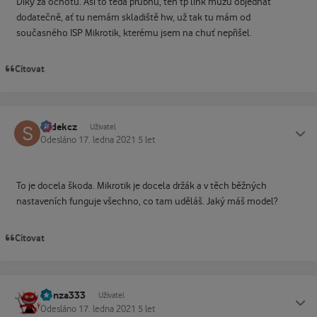
Díky za ochotu. Asi to teda prubnu, ten tp link můžu objednat
dodatečně, ať tu nemám skladiště hw, už tak tu mám od
současného ISP Mikrotik, kterému jsem na chuť nepřišel.
Citovat
sodekcz
Status
Uživatel
Odesláno
17. ledna 2021
5 let
To je docela škoda. Mikrotik je docela držák a v těch běžných
nastaveních funguje všechno, co tam uděláš. Jaký máš model?
Citovat
Honza333
Status
Uživatel
Odesláno
17. ledna 2021
5 let