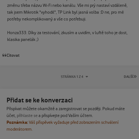
změnu třeba názvu Wi-Fi nebo kanálu. Vše mi prý nastaví vzdáleně,
tak jsem Mikrotik "vyhodil", TP Link byl jasná volba :D ne, pro mé
potřeby nekomplikovaný a vše co potřebuji.
Honza333: Díky za testování, zkusím a uvidím, v luftě toho je dost,
klasika panelák ;)
Citovat
P
STRÁNKA 1 Z 4
DALŠÍ
Přidat se ke konverzaci
Přispívat můžete okamžitě a zaregistrovat se později. Pokud máte
účet,
přihlaste se
a přispívejte pod Vaším účtem.
Poznámka:
Váš příspěvek vyžaduje před zobrazením schválení
moderátorem.