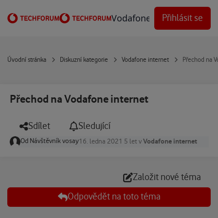
Přejít na obsah
Vodafone Techforum
Přihlásit se
Úvodní stránka
Diskuzní kategorie
Vodafone internet
Přechod na V
Přechod na Vodafone internet
Sdílet
Sledující
Od
Návštěvník vosay
Vodafone internet
16. ledna 2021
5 let
v
Založit nové téma
Odpovědět na toto téma