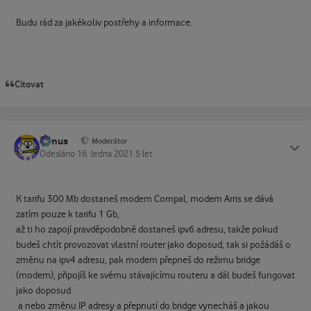
Budu rád za jakékoliv postřehy a informace.
Citovat
tomus
Status
Moderátor
Odesláno
16. ledna 2021
5 let
K tarifu 300 Mb dostaneš modem Compal, modem Arris se dává
zatím pouze k tarifu 1 Gb,
až ti ho zapojí pravděpodobně dostaneš ipv6 adresu, takže pokud
budeš chtít provozovat vlastní router jako doposud, tak si požádáš o
změnu na ipv4 adresu, pak modem přepneš do režimu bridge
(modem), připojíš ke svému stávajícímu routeru a dál budeš fungovat
jako doposud
a nebo změnu IP adresy a přepnutí do bridge vynecháš a jakou