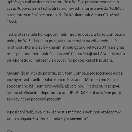
úplně vypustil vzhledem k tomu, že u Wi-Fi je propustnost daleko
vyšší. Kupoval jsem teď kvůli tomu i switch, můj je právě do 100Mbit
a ten router mě vůbec nenapadl. Co koukám tak Archer C6 už má
1Gbit.
Teď je otázka, zda ho kupovat, mám trochu obavu u toho Compalu s
pokrytím Wi-Fi. Jak jsem psal, tak router mám na zdi v technické
místnosti, která je spíš v krajním středu bytu o velikosti 81m a signál
musí překonat minimálně jednu zeď. Co potřebuji po LANu, tak mám
při rekonstrukci natažený z obývacího pokoje kabel k routeru.
Myslím, že mi někdo potvrdil, že v tom Compalu jde rezervace adres,
což by mi asi stačilo. Další je pro mě zásadní NAT open pro Xbox, u
současného ISP jsem toto vyřešil až veřejnou IP adresou resp ipv4,
kterou si připlácím. Nepomohlo ani UPnP, DMZ, ani otevřené porty,
tak aby nebyl podobný problém.
V poslední řadě, jaká je zkušenost s měřenou rychlostí vzhledem k
tarifu a případně snížená k některým serverům?
Díky