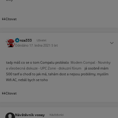
Citovat
Honza333
Status
Uživatel
Odesláno
17. ledna 2021
5 let
tady máš co se o tom Compalu probíralo
Modem Compal - Novinky
a všeobecná diskuze - UPC Zone - diskuzní fórum
já osobně mám
500 tarif a chodí to jak má, tahám dost a nejsou problémy, myslím
Wifi AC, nebál bych se toho
Citovat
Návštěvník vosay
Návštěvníci