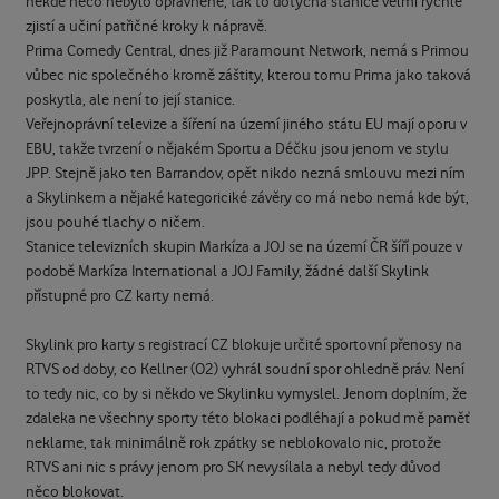
někde něco nebylo oprávněně, tak to dotyčná stanice velmi rychle
zjistí a učiní patřičné kroky k nápravě.
Prima Comedy Central, dnes již Paramount Network, nemá s Primou
vůbec nic společného kromě záštity, kterou tomu Prima jako taková
poskytla, ale není to její stanice.
Veřejnoprávní televize a šíření na území jiného státu EU mají oporu v
EBU, takže tvrzení o nějakém Sportu a Déčku jsou jenom ve stylu
JPP. Stejně jako ten Barrandov, opět nikdo nezná smlouvu mezi ním
a Skylinkem a nějaké kategoriciké závěry co má nebo nemá kde být,
jsou pouhé tlachy o ničem.
Stanice televizních skupin Markíza a JOJ se na území ČR šíří pouze v
podobě Markíza International a JOJ Family, žádné další Skylink
přístupné pro CZ karty nemá.
Skylink pro karty s registrací CZ blokuje určité sportovní přenosy na
RTVS od doby, co Kellner (O2) vyhrál soudní spor ohledně práv. Není
to tedy nic, co by si někdo ve Skylinku vymyslel. Jenom doplním, že
zdaleka ne všechny sporty této blokaci podléhají a pokud mě paměť
neklame, tak minimálně rok zpátky se neblokovalo nic, protože
RTVS ani nic s právy jenom pro SK nevysílala a nebyl tedy důvod
něco blokovat.