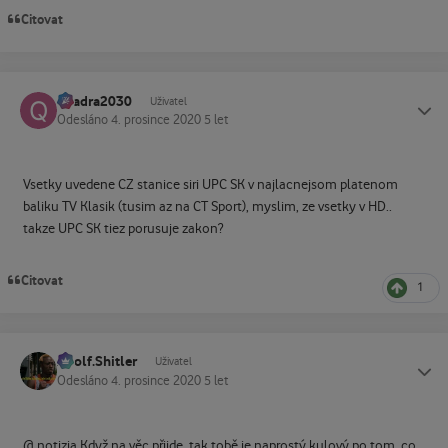
Citovat
quadra2030
Status
Uživatel
Odesláno
4. prosince 2020
5 let
Vsetky uvedene CZ stanice siri UPC SK v najlacnejsom platenom
baliku TV Klasik (tusim az na CT Sport), myslim, ze vsetky v HD..
takze UPC SK tiez porusuje zakon?
Citovat
1
Adolf.Shitler
Status
Uživatel
Odesláno
4. prosince 2020
5 let
@ notizia Když na věc přijde, tak tobě je naprostý kulový po tom, co