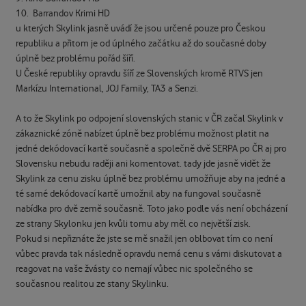
10. Barrandov Krimi HD
u kterých Skylink jasně uvádí že jsou určené pouze pro Českou
republiku a přitom je od úplného začátku až do současné doby
úplně bez problému pořád šíří.
U České republiky opravdu šíří ze Slovenských kromě RTVS jen
Markízu International, JOJ Family, TA3 a Senzi.
A to že Skylink po odpojení slovenských stanic v ČR začal Skylink v
zákaznické zóně nabízet úplně bez problému možnost platit na
jedné dekódovací kartě současně a společně dvě SERPA po ČR aj pro
Slovensku nebudu raději ani komentovat. tady jde jasně vidět že
Skylink za cenu zisku úplně bez problému umožňuje aby na jedné a
té samé dekódovací kartě umožnil aby na fungoval současně
nabídka pro dvě země současně. Toto jako podle vás není obcházení
ze strany Skylonku jen kvůli tomu aby měl co největší zisk.
Pokud si nepřiznáte že jste se mě snažil jen oblbovat tím co není
vůbec pravda tak následně opravdu nemá cenu s vámi diskutovat a
reagovat na vaše žvásty co nemají vůbec nic společného se
současnou realitou ze stany Skylinku.