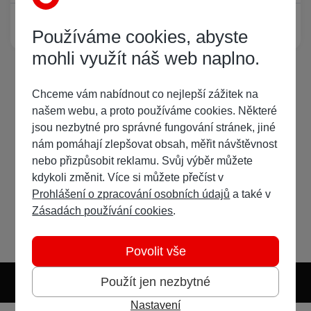
Žádný registrovaný uživatel si neprohlíží tuto stránku
Používáme cookies, abyste
mohli využít náš web naplno.
Chceme vám nabídnout co nejlepší zážitek na
našem webu, a proto používáme cookies. Některé
jsou nezbytné pro správné fungování stránek, jiné
nám pomáhají zlepšovat obsah, měřit návštěvnost
nebo přizpůsobit reklamu. Svůj výběr můžete
kdykoli změnit. Více si můžete přečíst v
Prohlášení o zpracování osobních údajů
a také v
Zásadách používání cookies
.
Povolit vše
Použít jen nezbytné
Nastavení
Světlý režim
Tmavý režim
Předvolba systému