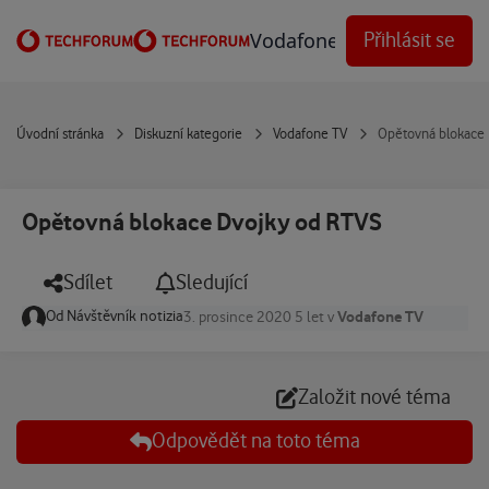
Přejít na obsah
Vodafone Techforum
Přihlásit se
Úvodní stránka
Diskuzní kategorie
Vodafone TV
Opětovná blokace
Opětovná blokace Dvojky od RTVS
Sdílet
Sledující
Od
Návštěvník notizia
Vodafone TV
3. prosince 2020
5 let
v
Založit nové téma
Odpovědět na toto téma