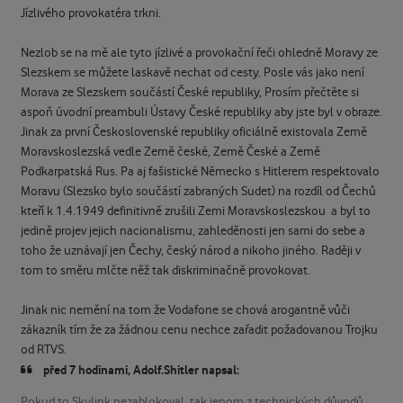
Jízlivého provokatéra trkni.
Nezlob se na mě ale tyto jízlivé a provokační řeči ohledně Moravy ze
Slezskem se můžete laskavě nechat od cesty. Posle vás jako není
Morava ze Slezskem součástí České republiky, Prosím přečtěte si
aspoň úvodní preambuli Ústavy České republiky aby jste byl v obraze.
Jinak za první Československé republiky oficiálně existovala Země
Moravskoslezská vedle Země české, Země České a Země
Podkarpatská Rus. Pa aj fašistické Německo s Hitlerem respektovalo
Moravu (Slezsko bylo součástí zabraných Sudet) na rozdíl od Čechů
kteří k 1.4.1949 definitivně zrušili Zemi Moravskoslezskou a byl to
jedině projev jejich nacionalismu, zahleděnosti jen sami do sebe a
toho že uznávají jen Čechy, český národ a nikoho jiného. Raději v
tom to směru mlčte něž tak diskriminačně provokovat.
Jinak nic nemění na tom že Vodafone se chová arogantně vůči
zákazník tím že za žádnou cenu nechce zařadit požadovanou Trojku
od RTVS.
před 7 hodinami, Adolf.Shitler napsal:
Pokud to Skylink nezablokoval, tak jenom z technických důvodů,