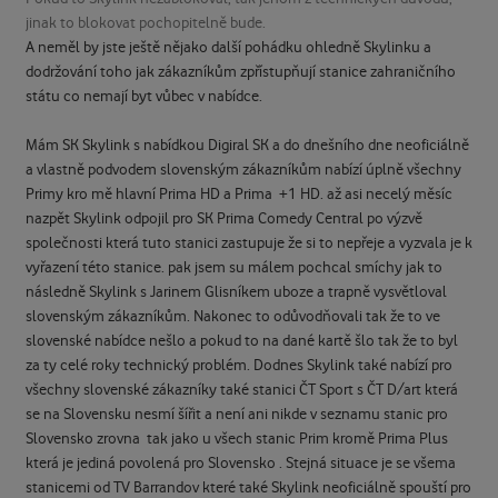
jinak to blokovat pochopitelně bude.
A neměl by jste ještě nějako další pohádku ohledně Skylinku a
dodržování toho jak zákazníkům zpřístupňují stanice zahraničního
státu co nemají byt vůbec v nabídce.
Mám SK Skylink s nabídkou Digiral SK a do dnešního dne neoficiálně
a vlastně podvodem slovenským zákazníkům nabízí úplně všechny
Primy kro mě hlavní Prima HD a Prima +1 HD. až asi necelý měsíc
nazpět Skylink odpojil pro SK Prima Comedy Central po výzvě
společnosti která tuto stanici zastupuje že si to nepřeje a vyzvala je k
vyřazení této stanice. pak jsem su málem pochcal smíchy jak to
následně Skylink s Jarinem Glisníkem uboze a trapně vysvětloval
slovenským zákazníkům. Nakonec to odůvodňovali tak že to ve
slovenské nabídce nešlo a pokud to na dané kartě šlo tak že to byl
za ty celé roky technický problém. Dodnes Skylink také nabízí pro
všechny slovenské zákazníky také stanici ČT Sport s ČT D/art která
se na Slovensku nesmí šířit a není ani nikde v seznamu stanic pro
Slovensko zrovna tak jako u všech stanic Prim kromě Prima Plus
která je jediná povolená pro Slovensko . Stejná situace je se všema
stanicemi od TV Barrandov které také Skylink neoficiálně spouští pro