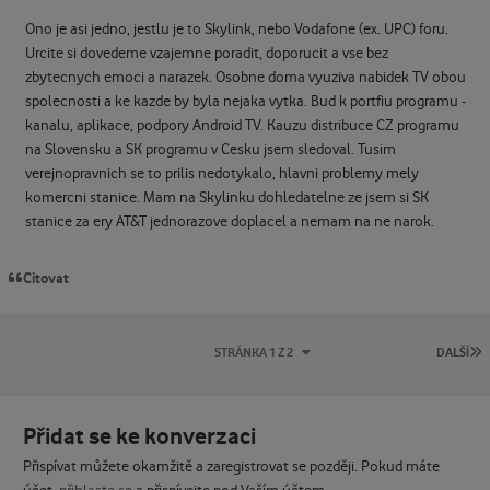
Ono je asi jedno, jestlu je to Skylink, nebo Vodafone (ex. UPC) foru.
Urcite si dovedeme vzajemne poradit, doporucit a vse bez
zbytecnych emoci a narazek. Osobne doma vyuziva nabidek TV obou
spolecnosti a ke kazde by byla nejaka vytka. Bud k portfiu programu -
kanalu, aplikace, podpory Android TV. Kauzu distribuce CZ programu
na Slovensku a SK programu v Cesku jsem sledoval. Tusim
verejnopravnich se to prilis nedotykalo, hlavni problemy mely
komercni stanice. Mam na Skylinku dohledatelne ze jsem si SK
stanice za ery AT&T jednorazove doplacel a nemam na ne narok.
Citovat
P
STRÁNKA 1 Z 2
DALŠÍ
Přidat se ke konverzaci
Přispívat můžete okamžitě a zaregistrovat se později. Pokud máte