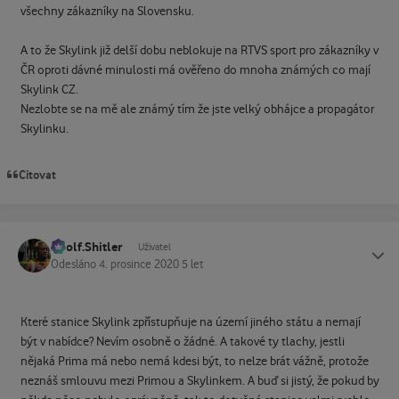
všechny zákazníky na Slovensku.
A to že Skylink již delší dobu neblokuje na RTVS sport pro zákazníky v
ČR oproti dávné minulosti má ověřeno do mnoha známých co mají
Skylink CZ.
Nezlobte se na mě ale známý tím že jste velký obhájce a propagátor
Skylinku.
Citovat
Adolf.Shitler
Status
Uživatel
Odesláno
4. prosince 2020
5 let
Které stanice Skylink zpřístupňuje na území jiného státu a nemají
být v nabídce? Nevím osobně o žádné. A takové ty tlachy, jestli
nějaká Prima má nebo nemá kdesi být, to nelze brát vážně, protože
neznáš smlouvu mezi Primou a Skylinkem. A buď si jistý, že pokud by