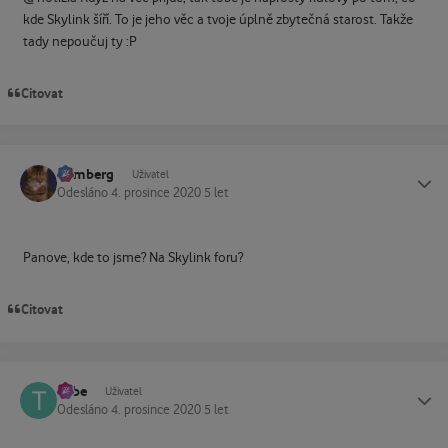
kde Skylink šíří. To je jeho věc a tvoje úplně zbytečná starost. Takže
tady nepoučuj ty :P
Citovat
homberg
Status
Uživatel
Odesláno
4. prosince 2020
5 let
Panove, kde to jsme? Na Skylink foru?
Citovat
Tube
Status
Uživatel
Odesláno
4. prosince 2020
5 let