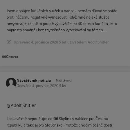
Jsem obhájce funkčních služeb a naopak nemám důvod se pořád
proti něčemu negativně vymezovat. Když mně nějaká služba
nevyhovuje, tak dám prostě výpověď a po 30 dnech končím, je to
naprosto snadné i bez zbytečného vybrekávání na fórech...
Upraveno
4. prosince 2020
5 let
uživatelem Adolf.Shitler
Citovat
Návštěvník notizia
Návštěvníci
Odesláno
4. prosince 2020
5 let
Adolf.Shitler
@
Laskavě mě nepoučujte co šíří Skylink v nabídce pro Českou
republiku a také aj pro Slovensko. Protože chodím běžně dosti