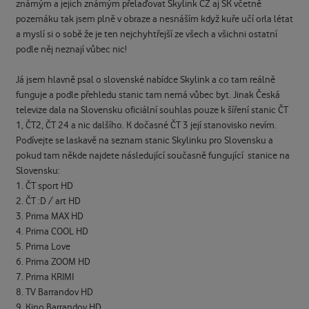
známým a jejich známým přelaďovat Skylink CZ aj SK včetně
pozemáku tak jsem plně v obraze a nesnáším když kuře učí orla létat
a myslí si o sobě že je ten nejchyhtřejší ze všech a všichni ostatní
podle něj neznají vůbec nic!
Já jsem hlavně psal o slovenské nabídce Skylink a co tam reálně
funguje a podle přehledu stanic tam nemá vůbec byt. Jinak Česká
televize dala na Slovensku oficiální souhlas pouze k šíření stanic ČT
1, ČT2, ČT 24 a nic dalšího. K dočasné ČT 3 její stanovisko nevím.
Podívejte se laskavě na seznam stanic Skylinku pro Slovensku a
pokud tam někde najdete následující současně fungující stanice na
Slovensku:
1. ČT sport HD
2. ČT
:
D / art HD
3. Prima MAX HD
4. Prima COOL HD
5. Prima Love
6. Prima ZOOM HD
7. Prima KRIMI
8. TV Barrandov HD
9. Kino Barrandov HD