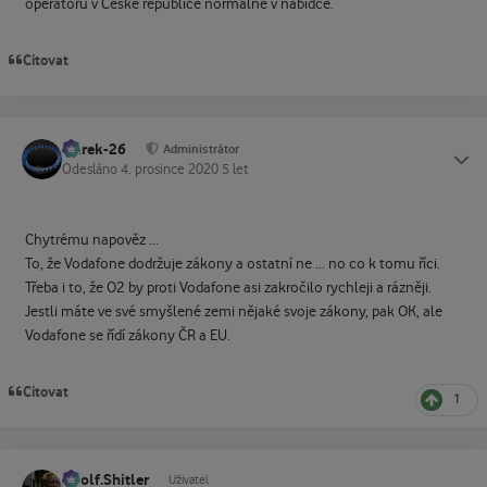
operátorů v České republice normálně v nabídce.
Citovat
Marek-26
Status
Administrátor
Odesláno
4. prosince 2020
5 let
Chytrému napověz ...
To, že Vodafone dodržuje zákony a ostatní ne ... no co k tomu říci.
Třeba i to, že O2 by proti Vodafone asi zakročilo rychleji a rázněji.
Jestli máte ve své smyšlené zemi nějaké svoje zákony, pak OK, ale
Vodafone se řídí zákony ČR a EU.
Citovat
1
Adolf.Shitler
Status
Uživatel