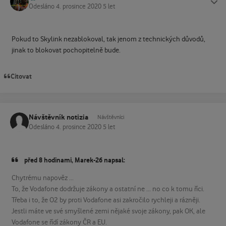
Odesláno
4. prosince 2020
5 let
Pokud to Skylink nezablokoval, tak jenom z technických důvodů,
jinak to blokovat pochopitelně bude.
Citovat
Návštěvník notizia
Návštěvníci
Odesláno
4. prosince 2020
5 let
před 8 hodinami, Marek-26 napsal:
Chytrému napověz ...
To, že Vodafone dodržuje zákony a ostatní ne ... no co k tomu říci.
Třeba i to, že O2 by proti Vodafone asi zakročilo rychleji a rázněji.
Jestli máte ve své smyšlené zemi nějaké svoje zákony, pak OK, ale
Vodafone se řídí zákony ČR a EU.