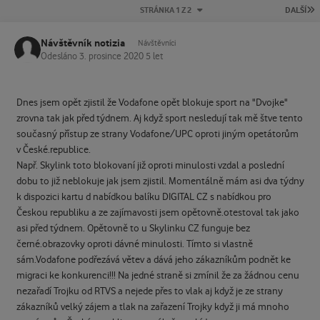
P
STRÁNKA 1 Z 2
DALŠÍ
Návštěvník notizia
Návštěvníci
Odesláno
3. prosince 2020
5 let
Dnes jsem opět zjistil že Vodafone opět blokuje sport na "Dvojke"
zrovna tak jak před týdnem. Aj když sport nesledují tak mě štve tento
současný přístup ze strany Vodafone/UPC oproti jiným opetátorům
v České.republice.
Např. Skylink toto blokovaní již oproti minulosti vzdal a poslední
dobu to již neblokuje jak jsem zjistil. Momentálně mám asi dva týdny
k dispozici kartu d nabídkou balíku DIGITAL CZ s nabídkou pro
Českou republiku a ze zajímavosti jsem opětovně.otestoval tak jako
asi před týdnem. Opětovně to u Skylinku CZ funguje bez
černé.obrazovky oproti dávné minulosti. Tímto si vlastně
sám.Vodafone podřezává větev a dává jeho zákazníkům podnět ke
migraci ke konkurenci!!! Na jedné straně si zmínil že za žádnou cenu
nezařadí Trojku od RTVS a nejede přes to vlak aj když je ze strany
zákazníků velký zájem a tlak na zařazení Trojky když ji má mnoho