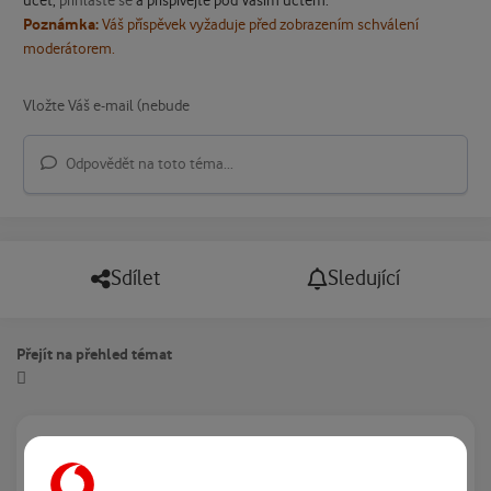
účet,
přihlaste se
a přispívejte pod Vaším účtem.
Poznámka:
Váš příspěvek vyžaduje před zobrazením schválení
moderátorem.
Odpovědět na toto téma...
Sdílet
Sledující
Přejít na přehled témat
Právě prohlíží tuto stránku
0