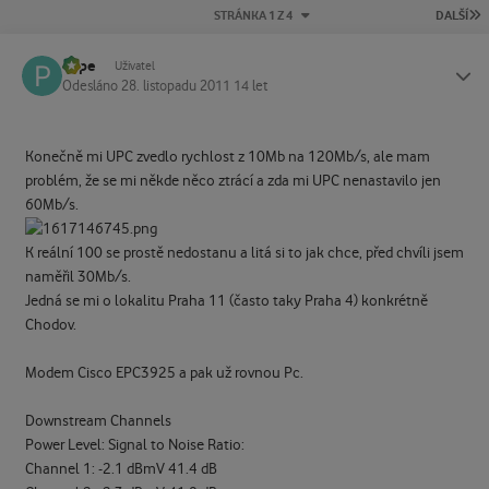
P
STRÁNKA 1 Z 4
DALŠÍ
Pepe
Status
Uživatel
Odesláno
28. listopadu 2011
14 let
Konečně mi UPC zvedlo rychlost z 10Mb na 120Mb/s, ale mam
problém, že se mi někde něco ztrácí a zda mi UPC nenastavilo jen
60Mb/s.
K reální 100 se prostě nedostanu a litá si to jak chce, před chvíli jsem
naměřil 30Mb/s.
Jedná se mi o lokalitu Praha 11 (často taky Praha 4) konkrétně
Chodov.
Modem Cisco EPC3925 a pak už rovnou Pc.
Downstream Channels
Power Level: Signal to Noise Ratio:
Channel 1: -2.1 dBmV 41.4 dB