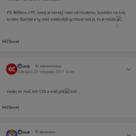
PS: Měřeno z PC, který je necelý metr od modemu, koukám na tvůj
screen Slambe a ty máš stabilnější rychlost než já, to je hrůza
Citovat
Slamb
Status
Administrátor
Odesláno
28. listopadu 2011
14 let
nedej se, máš mít 120 a máš prd
Citovat
tomus
Status
Moderátor