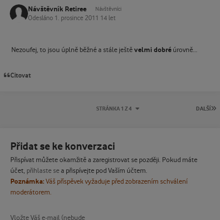
Návštěvník Retiree
Návštěvníci
Odesláno
1. prosince 2011
14 let
velmi dobré
Nezoufej, to jsou úplně běžné a stále ještě
úrovně...
Citovat
P
STRÁNKA 1 Z 4
DALŠÍ
Přidat se ke konverzaci
Přispívat můžete okamžitě a zaregistrovat se později. Pokud máte
účet,
přihlaste se
a přispívejte pod Vaším účtem.
Poznámka:
Váš příspěvek vyžaduje před zobrazením schválení
moderátorem.