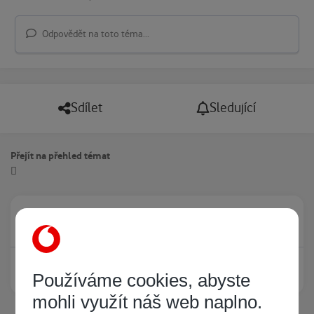
Odpovědět na toto téma...
Sdílet
Sledující
Přejít na přehled témat
Právě prohlíží tuto stránku
0
Žádný registrovaný uživatel si neprohlíží tuto stránku
Používáme cookies, abyste
mohli využít náš web naplno.