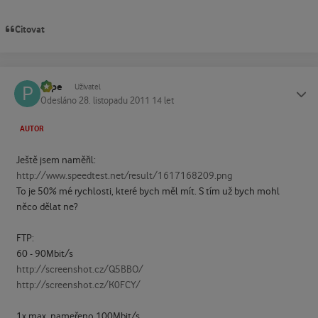
Citovat
Pepe
Status
Uživatel
Odesláno
28. listopadu 2011
14 let
AUTOR
Ještě jsem naměřil:
http://www.speedtest.net/result/1617168209.png
To je 50% mé rychlosti, které bych měl mít. S tím už bych mohl
něco dělat ne?
FTP:
60 - 90Mbit/s
http://screenshot.cz/Q5BBO/
http://screenshot.cz/K0FCY/
1x max. nameřeno 100Mbit/s