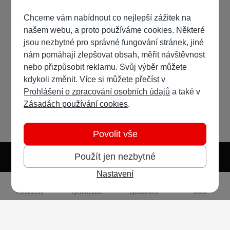
Chceme vám nabídnout co nejlepší zážitek na
našem webu, a proto používáme cookies. Některé
jsou nezbytné pro správné fungování stránek, jiné
nám pomáhají zlepšovat obsah, měřit návštěvnost
nebo přizpůsobit reklamu. Svůj výběr můžete
kdykoli změnit. Více si můžete přečíst v
Prohlášení o zpracování osobních údajů
a také v
Zásadách používání cookies
.
Povolit vše
Použít jen nezbytné
Nastavení
Světlý režim
Tmavý režim
Předvolba systému
Jazyk
RSS
Přihlásit se
Vytvořit účet
Vyhledávání
Menu
Ochrana osobních údajů
Cookies