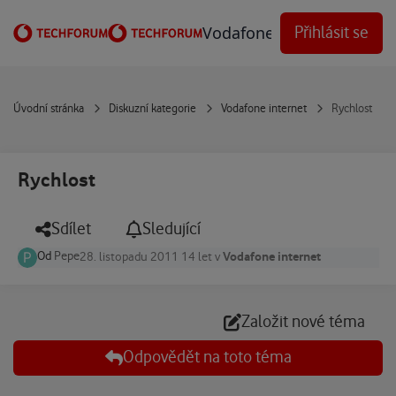
Přejít na obsah
Vodafone Techforum
Přihlásit se
Úvodní stránka
Diskuzní kategorie
Vodafone internet
Rychlost
Rychlost
Sdílet
Sledující
Od
Pepe
Vodafone internet
28. listopadu 2011
14 let
v
Založit nové téma
Odpovědět na toto téma