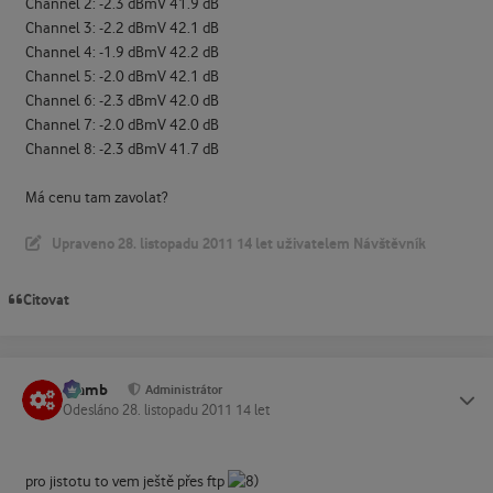
Channel 2: -2.3 dBmV 41.9 dB
Channel 3: -2.2 dBmV 42.1 dB
Channel 4: -1.9 dBmV 42.2 dB
Channel 5: -2.0 dBmV 42.1 dB
Channel 6: -2.3 dBmV 42.0 dB
Channel 7: -2.0 dBmV 42.0 dB
Channel 8: -2.3 dBmV 41.7 dB
Má cenu tam zavolat?
Upraveno
28. listopadu 2011
14 let
uživatelem Návštěvník
Citovat
Slamb
Status
Administrátor
Odesláno
28. listopadu 2011
14 let
pro jistotu to vem ještě přes ftp