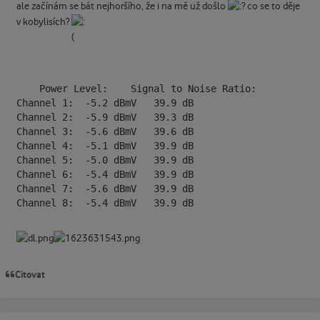
ale začínám se bát nejhoršího, že i na mě už došlo
co se to děje
v kobylisích?
  	Power Level: 	Signal to Noise Ratio:

Channel 1: 	-5.2 dBmV 	39.9 dB

Channel 2: 	-5.9 dBmV 	39.3 dB

Channel 3: 	-5.6 dBmV 	39.6 dB

Channel 4: 	-5.1 dBmV 	39.9 dB

Channel 5: 	-5.0 dBmV 	39.9 dB

Channel 6: 	-5.4 dBmV 	39.9 dB

Channel 7: 	-5.6 dBmV 	39.9 dB

Channel 8: 	-5.4 dBmV 	39.9 dB
Citovat