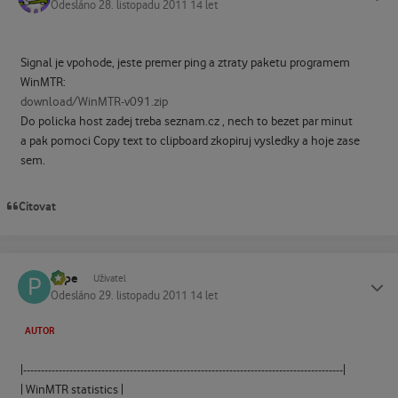
Odesláno
28. listopadu 2011
14 let
Signal je vpohode, jeste premer ping a ztraty paketu programem
WinMTR:
download/WinMTR-v091.zip
Do policka host zadej treba seznam.cz , nech to bezet par minut
a pak pomoci Copy text to clipboard zkopiruj vysledky a hoje zase
sem.
Citovat
Pepe
Status
Uživatel
Odesláno
29. listopadu 2011
14 let
AUTOR
|------------------------------------------------------------------------------------------|
| WinMTR statistics |