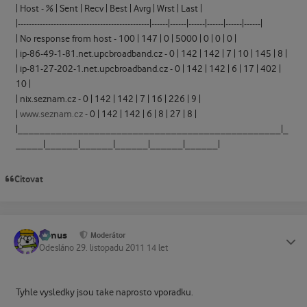
| Host - % | Sent | Recv | Best | Avrg | Wrst | Last |
|------------------------------------------------|------|------|------|------|------|------|
| No response from host - 100 | 147 | 0 | 5000 | 0 | 0 | 0 |
| ip-86-49-1-81.net.upcbroadband.cz - 0 | 142 | 142 | 7 | 10 | 145 | 8 |
| ip-81-27-202-1.net.upcbroadband.cz - 0 | 142 | 142 | 6 | 17 | 402 |
10 |
| nix.seznam.cz - 0 | 142 | 142 | 7 | 16 | 226 | 9 |
|
www.seznam.cz
- 0 | 142 | 142 | 6 | 8 | 27 | 8 |
|________________________________________________|_
_____|______|______|______|______|______|
Citovat
tomus
Status
Moderátor
Odesláno
29. listopadu 2011
14 let
Tyhle vysledky jsou take naprosto vporadku.