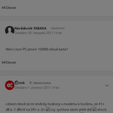
Citovat
Návštěvník YABAKA
Návštěvníci
Odesláno
30. listopadu 2011
14 let
Není v tom PC jenom 100Mb síťová karta?
Citovat
Slamb
Status
Administrátor
Odesláno
1. prosince 2011
14 let
celkem drsně se mi změnily hodnoty v modemu k horšímu, ze 41+
dB a -1 dBmV na 39+ a -5+
rychlost zatim ještě drží