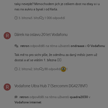
taky nevejde? Mimochodem jich je celkem dost na ebay a i u
nas na aukru a byval i od Karla.
3. března
3. břez
1 006 odpovědí
Dárek na oslavu 20 let Vodafonu
Dárek na oslavu 20 let Vodafonu
retron
ondraaas
O Vodafonu
odpověděl na téma uživateli
v
Tak mě to pro sichr píše, že odměnu za daný měsíc jsem už
dostal a ať se vrátím 1. března 🤦‍♂️
2. března
2. břez
88 odpovědí
1
Vodafone Ultra Hub 7 (Sercomm DG4278VF)
Vodafone Ultra Hub 7 (Sercomm DG4278VF)
retron
quadra2030
odpověděl na téma uživateli
v
Vodafone internet