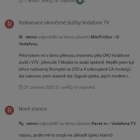
1. ledna
1. led
147 odpovědí
2
jejich výmluvy na "systém" jsou už od migrace akorát směšné.
Reklamace ukončené služby Vodafone TV
Reklamace ukončené služby Vodafone TV
retron
MikiFinDur
O
odpověděl na téma uživateli
v
Vodafonu
Před rokem mi v rámci přenosu internetu přes OKU Vodafone
zrušil i VTV , přestože T-Mobile to zadal správně. Nejdřív jsem byl
lehce naštvanej (Komplet za 250 a 4 odkoupené CA moduly),
ale nakonec jsem vlastně rád. Gigová optika, jejich modem i
Magenta TV fungují tak, jak si představuji a platím ve výsledku
27. prosince 2025
27. pro
19 odpovědí
ještě méně.
Nové stanice
Nové stanice
retron
Pavel m
Vodafone TV
odpověděl na téma uživateli
v
nejsou, podle mě to stopli na základě úprku klientů