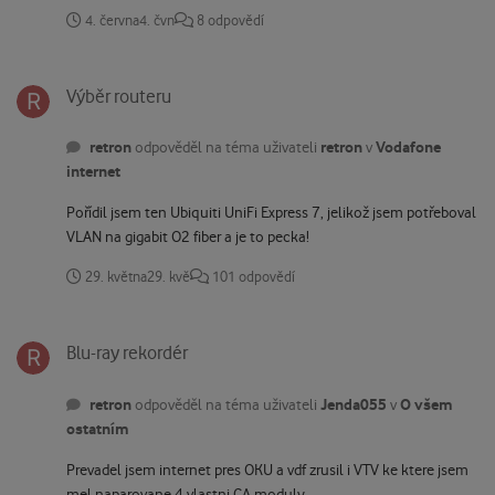
4. června
4. čvn
8 odpovědí
Výběr routeru
Výběr routeru
retron
retron
Vodafone
odpověděl na téma uživateli
v
internet
Pořídil jsem ten Ubiquiti UniFi Express 7, jelikož jsem potřeboval
VLAN na gigabit O2 fiber a je to pecka!
29. května
29. kvě
101 odpovědí
Blu-ray rekordér
Blu-ray rekordér
retron
Jenda055
O všem
odpověděl na téma uživateli
v
ostatním
Prevadel jsem internet pres OKU a vdf zrusil i VTV ke ktere jsem
mel naparovane 4 vlastni CA moduly.