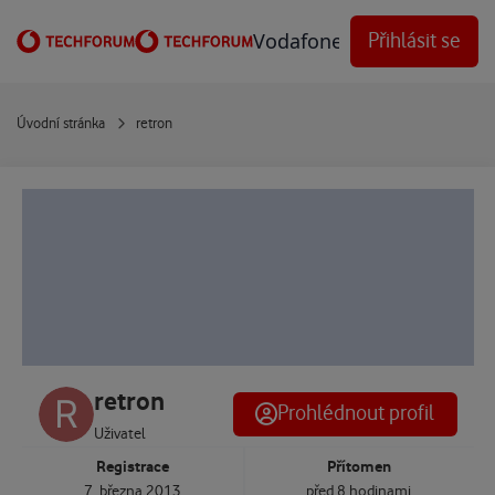
Přejít na obsah
Vodafone Techforum
Přihlásit se
Úvodní stránka
retron
retron
Prohlédnout profil
Uživatel
Registrace
Přítomen
7. března 2013
před 8 hodinami