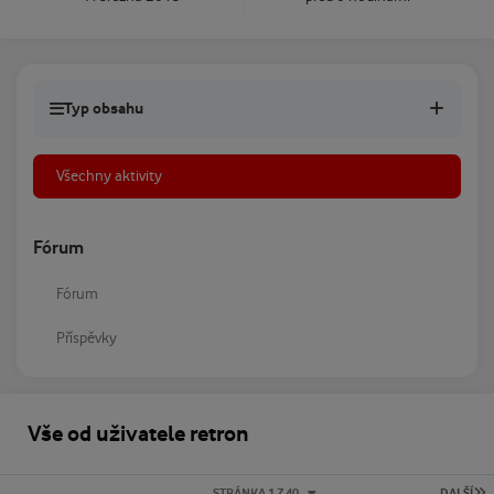
Typ obsahu
Všechny aktivity
Fórum
Fórum
Příspěvky
Vše od uživatele retron
P
STRÁNKA 1 Z 40
DALŠÍ