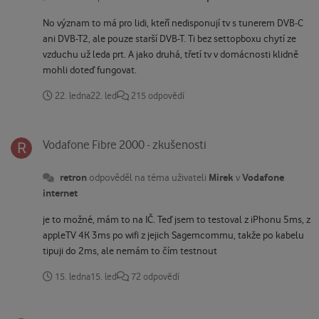
No význam to má pro lidi, kteří nedisponují tv s tunerem DVB-C
ani DVB-T2, ale pouze starší DVB-T. Ti bez settopboxu chytí ze
vzduchu už leda prt. A jako druhá, třetí tv v domácnosti klidně
mohli doteď fungovat.
22. ledna
22. led
215 odpovědí
Vodafone Fibre 2000 - zkušenosti
Vodafone Fibre 2000 - zkušenosti
retron
Mirek
Vodafone
odpověděl na téma uživateli
v
internet
je to možné, mám to na IČ. Teď jsem to testoval z iPhonu 5ms, z
appleTV 4K 3ms po wifi z jejich Sagemcommu, takže po kabelu
tipuji do 2ms, ale nemám to čím testnout
15. ledna
15. led
72 odpovědí
Vlastní XGS-PON modem