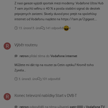
Z nasi garaze vyjizdi sportak mezi modemy: Vodafone Ultra Hub
7 vam zrychli wifinu o 40 % a posila stabilni signal do desitek
pripojenych zarizeni. Skvely duvod proc prejit na spolehlivy
internet od Vodafonu najdete na https://tam.je/2gigasit.
Prejeme vam hezky den. (Na https://tam.je/os zrusite zasilani
13. února
13. úno
141 odpovědí
4
OS) tak určitě 😂
Výběr routeru
Výběr routeru
retron
Vodafone internet
přidal téma do
Můžete mi dát tip na router za Cetin optiku? Kromě toho
Zyxela...
3. února
3. úno
101 odpovědí
Konec televizní nabídky Start v DVB-T
Konec televizní nabídky Start v DVB-T
retron
petr-000
Vodafone TV
odpověděl na téma uživateli
v