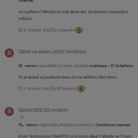
internet
no a přitom T-Mobilu to trvá deset dní, zkušenost z minulého
měsíce
5. března
5. břez
4 odpovědi
1
Dárek na oslavu 20 let Vodafonu
Dárek na oslavu 20 let Vodafonu
retron
ondraaas
O Vodafonu
odpověděl na téma uživateli
v
To já dostal už podruhé slevu litr na zařízení, fakt terno.
5. března
5. břez
88 odpovědí
1
Vlastní DOCSIS modem
Vlastní DOCSIS modem
retron
Vodafone internet
odpověděl příspěvek k tématu v
A ten Technicolor CGA4336 co k tomu dává T-Mobile se Ti tam