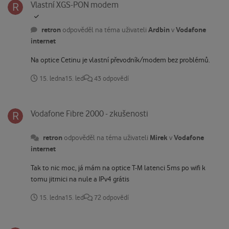
Vlastní XGS-PON modem
retron
Ardbin
Vodafone
odpověděl na téma uživateli
v
internet
Na optice Cetinu je vlastní převodník/modem bez problémů.
15. ledna
15. led
43 odpovědí
Vodafone Fibre 2000 - zkušenosti
Vodafone Fibre 2000 - zkušenosti
retron
Mirek
Vodafone
odpověděl na téma uživateli
v
internet
Tak to nic moc, já mám na optice T-M latenci 5ms po wifi k
tomu jitrnici na nule a IPv4 grátis
15. ledna
15. led
72 odpovědí
Vodafone Ultra Hub 7 (Sercomm DG4278VF)