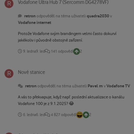
Vodafone Ultra Hub 7 (Sercomm DG4278VF)
retron
quadra2030
odpověděl na téma uživateli
v
Vodafone internet
Protože Vodafone svým brandingem velmi často dokurví
jakékoliv i původně obstojné zařízení.
9. ledna
9. led
141 odpovědí
2
Nové stanice
Nové stanice
retron
Pavel m
Vodafone TV
odpověděl na téma uživateli
v
A vás to překvapuje, když např. poslední aktualizace o kanálu
Vodafone 100 je z 9.1.2025? 😂
6. ledna
6. led
4 827 odpovědí
2
CA modul od Vodafonu