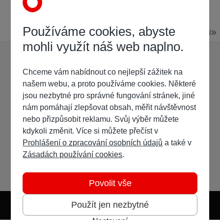
16. září 2025
16. zář
21 odpovědí
Používáme cookies, abyste
P
STRÁNKA 1 Z 40
DALŠÍ
mohli využít náš web naplno.
Chceme vám nabídnout co nejlepší zážitek na
našem webu, a proto používáme cookies. Některé
jsou nezbytné pro správné fungování stránek, jiné
nám pomáhají zlepšovat obsah, měřit návštěvnost
nebo přizpůsobit reklamu. Svůj výběr můžete
kdykoli změnit. Více si můžete přečíst v
Prohlášení o zpracování osobních údajů
a také v
Zásadách používání cookies
.
Povolit vše
Použít jen nezbytné