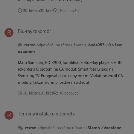
30. března
30. břez
10 odpovědí
Blu-ray rekordér
Blu-ray rekordér
retron
Jenda055
O všem
odpověděl na téma uživateli
v
ostatním
Mam Samsung BD-8900, kombinace BlueRay player a HDD
rekorder s CI slotem na CA modul. Smart fetaru jako na
Ssmsung TV. Fungoval do te doby nez mi Vodafone zrusil CA
moduly, takze mohu pripadne nabidnout.
30. března
30. břez
10 odpovědí
Termíny instalace internetu
Termíny instalace internetu
retron
Slamb
Vodafone
odpověděl na téma uživateli
v