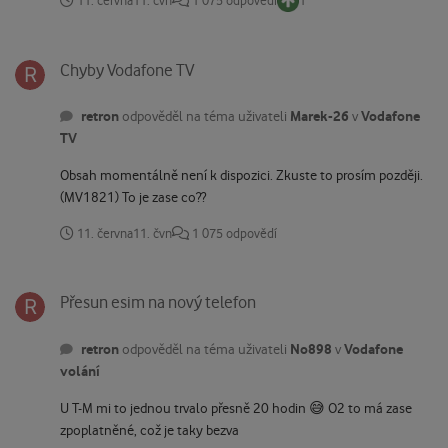
11. června
11. čvn
1 075 odpovědí
1
Chyby Vodafone TV
Chyby Vodafone TV
retron
Marek-26
Vodafone
odpověděl na téma uživateli
v
TV
Obsah momentálně není k dispozici. Zkuste to prosím později.
(MV1821) To je zase co??
11. června
11. čvn
1 075 odpovědí
Přesun esim na nový telefon
Přesun esim na nový telefon
retron
No898
Vodafone
odpověděl na téma uživateli
v
volání
U T-M mi to jednou trvalo přesně 20 hodin 😅 O2 to má zase
zpoplatněné, což je taky bezva