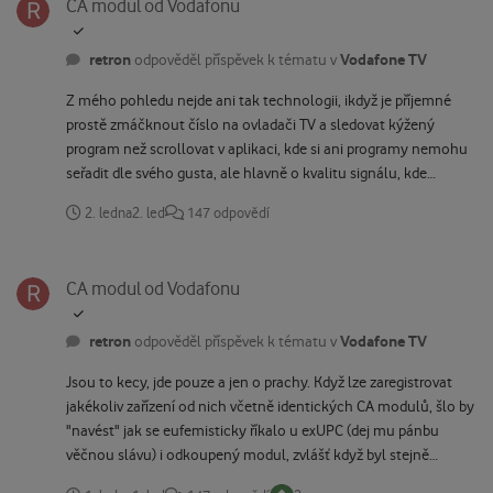
CA modul od Vodafonu
retron
Vodafone TV
odpověděl příspěvek k tématu v
Z mého pohledu nejde ani tak technologii, ikdyž je příjemné
prostě zmáčknout číslo na ovladači TV a sledovat kýžený
program než scrollovat v aplikaci, kde si ani programy nemohu
seřadit dle svého gusta, ale hlavně o kvalitu signálu, kde
donedávna bylo DVB-C neprůstřelné a IPTV mazanice. Poslední
2. ledna
2. led
147 odpovědí
dobou se ovšem rozdíl dosti stírá (nejlépe vidno na kanálu HBO),
takže paradoxně nejlepší signál je aktuálně v DVB-T2 grátis
CA modul od Vodafonu
vzduchem.
CA modul od Vodafonu
retron
Vodafone TV
odpověděl příspěvek k tématu v
Jsou to kecy, jde pouze a jen o prachy. Když lze zaregistrovat
jakékoliv zařízení od nich včetně identických CA modulů, šlo by
"navést" jak se eufemisticky říkalo u exUPC (dej mu pánbu
věčnou slávu) i odkoupený modul, zvlášť když byl stejně
původně od nich resp. od jejich smluvního partnera LICA. Ty