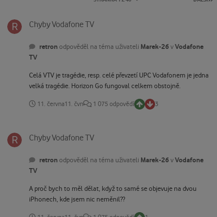
Chyby Vodafone TV
Chyby Vodafone TV
retron
Marek-26
Vodafone
odpověděl na téma uživateli
v
TV
Celá VTV je tragédie, resp. celé převzetí UPC Vodafonem je jedna
velká tragédie. Horizon Go fungoval celkem obstojně.
11. června
11. čvn
1 075 odpovědí
3
Chyby Vodafone TV
Chyby Vodafone TV
retron
Marek-26
Vodafone
odpověděl na téma uživateli
v
TV
A proč bych to měl dělat, když to samé se objevuje na dvou
iPhonech, kde jsem nic neměnil??