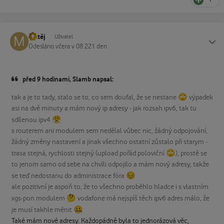
Matěj
Status
Uživatel
Odesláno
včera v 08:22
1 den
před 9 hodinami, Slamb napsal:
🙄
tak a je to tady, stalo se to, co sem doufal, že se nestane
výpadek
asi na dvě minuty a mám nový ip adresy - jak rozsah ipv6, tak tu
😤
sdílenou ipv4
s routerem ani modulem sem nedělal vůbec nic, žádný odpojování,
žádný změny nastavení a jinak všechno ostatní zůstalo při starym -
🙄
trasa stejná, rychlosti stejný (upload pořád poloviční
), prostě se
to jenom samo od sebe na chvíli odpojilo a mám nový adresy, takže
😔
se teď nedostanu do administrace fóra
ale pozitivní je aspoň to, že to všechno proběhlo hladce i s vlastním
🤔
xgs-pon modulem
vodafone má nejspíš těch ipv6 adres málo, že
🤐
je musí takhle měnit
Také mám nové adresy. Každopádně byla to jednorázová věc,