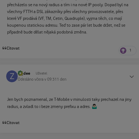
přecházelo se na nový radius a tím i na nové IP pooly. Dopad byl na
všechny FTTH a DSL zákazníky přes všechny provozovatele, přes
které VF prodává (VF, TM, Cetin, Quadruple), vyjma těch, co mají
koupenou statickou adresu. Teď to zase pár let bude držet, než se
případně bude dělat nějaká podobná změna.
Citovat
1
zajdee
Status
Uživatel
Odesláno
včera v 09:31
1 den
Jen bych poznamenal, ze T-Mobile v minulosti taky prechazel na jiny
🤷🏻‍♂️
radius, a zvladl to i beze zmeny prefixu a adres.
Citovat