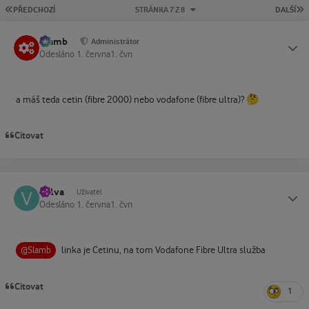
PRVNÍ STRÁNKA
P
PŘEDCHOZÍ
STRÁNKA 7 Z 8
DALŠÍ
Slamb
Status
Administrátor
Odesláno
1. června
1. čvn
🤔
a máš teda cetin (fibre 2000) nebo vodafone (fibre ultra)?
Citovat
Vulva
Status
Uživatel
Odesláno
1. června
1. čvn
linka je Cetinu, na tom Vodafone Fibre Ultra služba
@Slamb
Citovat
1