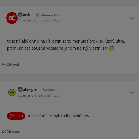
Slamb
Status
Administrátor
Odesláno
1. června
1. čvn
to je nějaký divný, na síti cetin se to menuje fibre x, ty různý ultra,
🤔
premium atd používá vodafone jenom na svý vlastní síti
Citovat
kautskym
Status
Uživatel
Odesláno
1. června
1. čvn
to je ještě než byli tarify rozděleny
@Slamb
Citovat