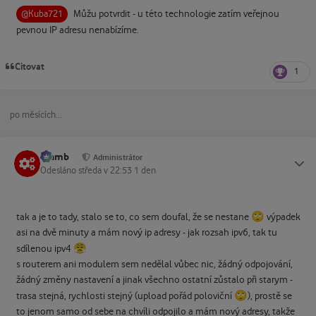
Můžu potvrdit - u této technologie zatím veřejnou
@Kuba721
pevnou IP adresu nenabízíme.
Citovat
1
po měsících...
Slamb
Status
Administrátor
Odesláno
středa v 22:53
1 den
🙄
tak a je to tady, stalo se to, co sem doufal, že se nestane
výpadek
asi na dvě minuty a mám nový ip adresy - jak rozsah ipv6, tak tu
😤
sdílenou ipv4
s routerem ani modulem sem nedělal vůbec nic, žádný odpojování,
žádný změny nastavení a jinak všechno ostatní zůstalo při starym -
🙄
trasa stejná, rychlosti stejný (upload pořád poloviční
), prostě se
to jenom samo od sebe na chvíli odpojilo a mám nový adresy, takže