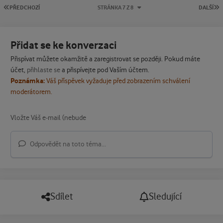
PRVNÍ STRÁNKA
P
PŘEDCHOZÍ
STRÁNKA 7 Z 8
DALŠÍ
Přidat se ke konverzaci
Přispívat můžete okamžitě a zaregistrovat se později. Pokud máte
účet,
přihlaste se
a přispívejte pod Vaším účtem.
Poznámka:
Váš příspěvek vyžaduje před zobrazením schválení
moderátorem.
Odpovědět na toto téma...
Sdílet
Sledující