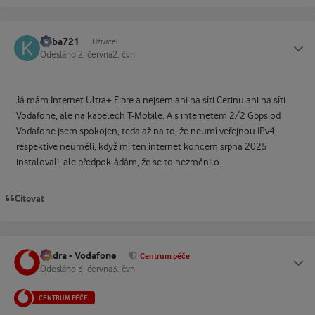
Kuba721
Status
Uživatel
Odesláno
2. června
2. čvn
Já mám Internet Ultra+ Fibre a nejsem ani na síti Cetinu ani na síti
Vodafone, ale na kabelech T-Mobile. A s internetem 2/2 Gbps od
Vodafone jsem spokojen, teda až na to, že neumí veřejnou IPv4,
respektive neuměli, když mi ten internet koncem srpna 2025
instalovali, ale předpokládám, že se to nezměnilo.
Citovat
Ondra - Vodafone
Status
Centrum péče
Odesláno
3. června
3. čvn
CENTRUM PÉČE