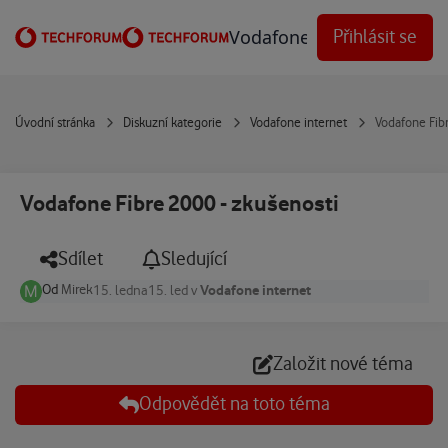
Přejít na obsah
Vodafone Techforum
Přihlásit se
Úvodní stránka
Diskuzní kategorie
Vodafone internet
Vodafone Fibr
Vodafone Fibre 2000 - zkušenosti
Sdílet
Sledující
Od
Mirek
Vodafone internet
15. ledna
15. led
v
Založit nové téma
Odpovědět na toto téma