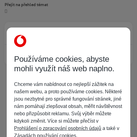
Přejít na přehled témat
Právě prohlíží tuto stránku
0
Žádný registrovaný uživatel si neprohlíží tuto stránku
Používáme cookies, abyste
mohli využít náš web naplno.
Chceme vám nabídnout co nejlepší zážitek na
našem webu, a proto používáme cookies. Některé
jsou nezbytné pro správné fungování stránek, jiné
nám pomáhají zlepšovat obsah, měřit návštěvnost
nebo přizpůsobit reklamu. Svůj výběr můžete
kdykoli změnit. Více si můžete přečíst v
Prohlášení o zpracování osobních údajů
a také v
Zásadách používání cookies
.