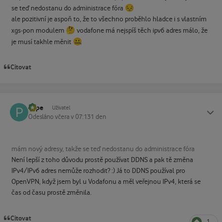
😔
se teď nedostanu do administrace fóra
ale pozitivní je aspoň to, že to všechno proběhlo hladce i s vlastním
🤔
xgs-pon modulem
vodafone má nejspíš těch ipv6 adres málo, že
🤐
je musí takhle měnit
Citovat
Pepe
Status
Uživatel
Odesláno
včera v 07:13
1 den
mám nový adresy, takže se teď nedostanu do administrace fóra
Není lepší z toho důvodu prostě používat DDNS a pak tě změna
IPv4/IPv6 adres nemůže rozhodit? :) Já to DDNS používal pro
OpenVPN, když jsem byl u Vodafonu a měl veřejnou IPv4, která se
čas od času prostě změnila.
Citovat
1