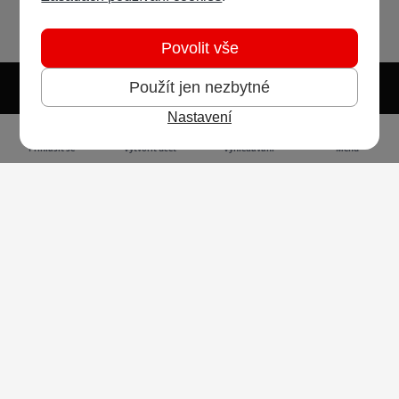
Povolit vše
Použít jen nezbytné
Nastavení
Světlý režim
Tmavý režim
Předvolba systému
Jazyk
RSS
Přihlásit se
Vytvořit účet
Vyhledávání
Menu
Ochrana osobních údajů
Cookies
Vodafone Czech Republic a.s.,
nám. Junkových 2808/2, 155 00 - Praha 5,
IČO 25788001, sp. zn. B 6064 vedená u Městského
soudu v Praze
Powered by
Invision Community