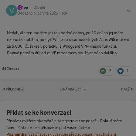
Vulva
Status
Uživatel
Odesláno
6. června 2025
1 rok
Nedali, ale ten modem je i tak hodně dobrej, po 10 dní co jej mám
naprostá stabilita, pokrytí Wifi jako u samostatných Asus Wifi routerů
za 5.000 Kč, takže v pořádku, a Wireguard VPN krásně funkční.
Poprvé nemám důvod za VF modemem používat něco dalšího.
Citovat
2
1
PRVNÍ STRÁNKA
P
PŘEDCHOZÍ
STRÁNKA 3 Z 8
DALŠÍ
Přidat se ke konverzaci
Přispívat můžete okamžitě a zaregistrovat se později. Pokud máte
účet,
přihlaste se
a přispívejte pod Vaším účtem.
Poznámka:
Váš příspěvek vyžaduje před zobrazením schválení