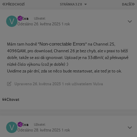
PRVNÍ STRÁNKA
P
PŘEDCHOZÍ
STRÁNKA 3 Z 8
DALŠÍ
Vulva
Status
Uživatel
Odesláno
26. května 2025
1 rok
Non-correctable Errors
Mám tam hodně "
" na Channel 25,
4096QAM, pro download, Channel 26 je bez chyb, ale v praxi to běží
dobře, takže se asi dá ignorovat. Upload je na 33dBmV, až překvapivě
nízké číslo výkonu (což je dobře) :)
Uvidíme za pár dní, zda se něco bude restartovat, ale teď je to ok.
Upraveno
26. května 2025
1 rok
uživatelem Vulva
Citovat
Vulva
Status
Uživatel
Odesláno
28. května 2025
1 rok