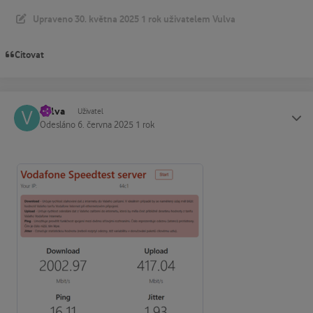
Upraveno
30. května 2025
1 rok
uživatelem Vulva
Citovat
Vulva
Status
Uživatel
Odesláno
6. června 2025
1 rok