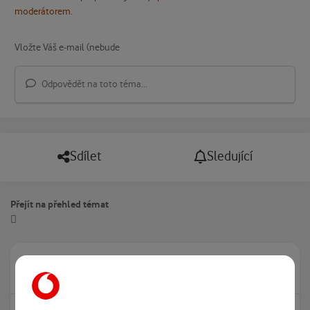
moderátorem.
Odpovědět na toto téma...
Sdílet
Sledující
Přejít na přehled témat
Právě prohlíží tuto stránku
0