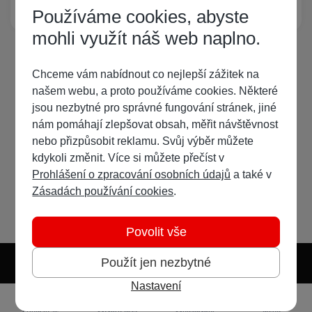
Žádný registrovaný uživatel si neprohlíží tuto stránku
Používáme cookies, abyste
mohli využít náš web naplno.
Chceme vám nabídnout co nejlepší zážitek na
našem webu, a proto používáme cookies. Některé
jsou nezbytné pro správné fungování stránek, jiné
nám pomáhají zlepšovat obsah, měřit návštěvnost
nebo přizpůsobit reklamu. Svůj výběr můžete
kdykoli změnit. Více si můžete přečíst v
Prohlášení o zpracování osobních údajů
a také v
Zásadách používání cookies
.
Povolit vše
Použít jen nezbytné
Nastavení
Světlý režim
Tmavý režim
Předvolba systému
Jazyk
RSS
Přihlásit se
Vytvořit účet
Vyhledávání
Menu