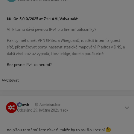
On 5/10/2025 at 7:11 AM, Vulva said:
VF k tomu dává pevnou IPv4 pro firemní zákazníky?
Pak by měl umět VPN (IPSec a Wireguard), rozdělit interní a guest
sítě, přesměrovat porty, nastavit statické mapování IP adres v DNS, a
další věci, což už vypadá, i bez bridge, docela použitelně.
Bez pevne IPv4 to neumi?
Citovat
Slamb
Status
Administrátor
Odesláno
29. května 2025
1 rok
🤔
no píšou tam "můžete získat", takže by to asi šlo i bez ní