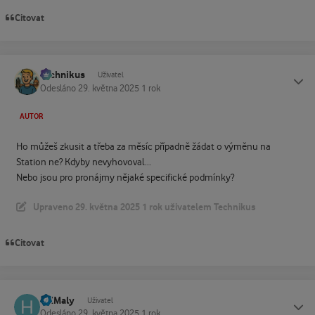
Citovat
Technikus
Status
Uživatel
Odesláno
29. května 2025
1 rok
AUTOR
Ho můžeš zkusit a třeba za měsíc případně žádat o výměnu na
Station ne? Kdyby nevyhovoval...
Nebo jsou pro pronájmy nějaké specifické podmínky?
Upraveno
29. května 2025
1 rok
uživatelem Technikus
Citovat
HKMaly
Status
Uživatel
Odesláno
29. května 2025
1 rok