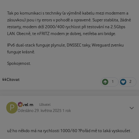
Tak po komunikaci s techniky (a výměně kabelu mezi modemem a
zásuvkou) jsou i ty errors v pohodě a opravené. Super stabilita, žádné
restarty, modem drží 2000/400 rychlost při testování na 2.5Gbps
LAN. Obecně, te nFRITZ modem je dobrej, netřeba ani bridge.
IPv6 dual-stack funguje plynule, DNSSEC taky, Wireguard zvenku
funguje krásně.
Spokojenost.
Citovat
1
2
Pavel m
Status
Uživatel
Odesláno
29. května 2025
1 rok
už ho někdo má na rychlosti 1000/60 ?Pořád mě to laká vyskoušet .