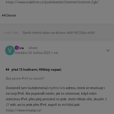
https://www.vodafone.cz/podnikatele/internet/internet-2gb/
Citovat
1 rok
1 rok
Slamb
změnil název na
Modem AVM FRITZ!Box 6690
Vulva
Status
Uživatel
Odesláno
30. května 2025
1 rok
před 13 hodinami, HKMaly napsal:
Bez pevne IPv4 to neumi?
Dostaneš tam (subdomena).
myfritz.link
adresu, která se resolvuje i
na tvoji IPv6. Ale popravdě nevím, jak to otestovat, když mám
statickou IPv4, přes jaký protokol to jede. Jestli někdo víte, zkusím :)
// edit: asi to jede přes IPv4, aspoň to mi hlásí pak
https://www.mojeip.cz/