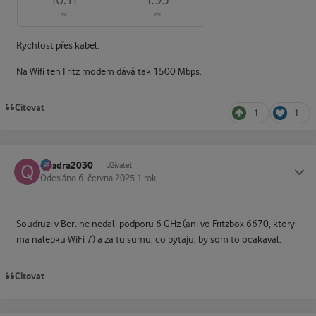
Rychlost přes kabel.
Na Wifi ten Fritz modem dává tak 1500 Mbps.
Citovat
1
1
quadra2030
Status
Uživatel
Odesláno
6. června 2025
1 rok
Soudruzi v Berline nedali podporu 6 GHz (ani vo Fritzbox 6670, ktory
ma nalepku WiFi 7) a za tu sumu, co pytaju, by som to ocakaval.
Citovat