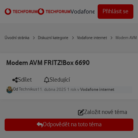
Přejít na obsah
Vodafone Techforum
Přihlásit se
Úvodní stránka
Diskuzní kategorie
Vodafone internet
Modem AVM F
Modem AVM FRITZ!Box 6690
Sdílet
Sledující
Od
Technikus
Vodafone internet
11. dubna 2025
1 rok
v
Založit nové téma
Odpovědět na toto téma