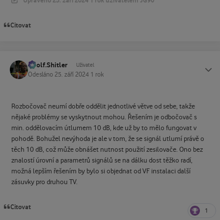
Upraveno
25. září 2024
1 rok
uživatelem JG90
Citovat
Adolf.Shitler
Status
Uživatel
Odesláno
25. září 2024
1 rok
Rozbočovač neumí dobře oddělit jednotlivé větve od sebe, takže
nějaké problémy se vyskytnout mohou. Řešením je odbočovač s
min. oddělovacím útlumem 10 dB, kde už by to mělo fungovat v
pohodě. Bohužel nevýhoda je ale v tom, že se signál utlumí právě o
těch 10 dB, což může obnášet nutnost použití zesilovače. Ono bez
znalostí úrovní a parametrů signálů se na dálku dost těžko radí,
možná lepším řešením by bylo si objednat od VF instalaci další
zásuvky pro druhou TV.
Citovat
1