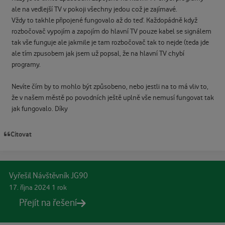
ale na vedlejší TV v pokoji všechny jedou což je zajímavé.
Vždy to takhle připojené fungovalo až do teď. Každopádně když
rozbočovač vypojím a zapojím do hlavní TV pouze kabel se signálem
tak vše funguje ale jakmile je tam rozbočovač tak to nejde (teda jde
ale tím zpusobem jak jsem už popsal, že na hlavní TV chybí
programy.
Nevíte čím by to mohlo být způsobeno, nebo jestli na to má vliv to,
že v našem městě po povodních ještě uplně vše nemusí fungovat tak
jak fungovalo. Díky
Citovat
Vyřešil Návštěvník JG90
17. října 2024
1 rok
Přejít na řešení