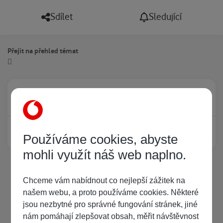
Sdílet
Sledující
Přejít na přehled témat
Právě prohlíží tuto stránku
0
Žádný registrovaný uživatel si neprohlíží tuto stránku
Používáme cookies, abyste
mohli využít náš web naplno.
Chceme vám nabídnout co nejlepší zážitek na
našem webu, a proto používáme cookies. Některé
jsou nezbytné pro správné fungování stránek, jiné
nám pomáhají zlepšovat obsah, měřit návštěvnost