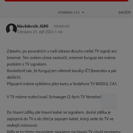
P
STRÁNKA 1 Z 2
DALŠÍ
Návštěvník JG90
Návštěvníci
Odesláno
25. září 2024
1 rok
Zdravím, po povodních v naší oblasti dlouho nešel TV signál ani
Internet. Ten ovšem včera naskočil, internet funguje ale máme
problém s TV signálem.
Konkrétně tak, že fungují jen některé kanály (ČT,Barandov a pár
dalších).
Připojení máme vyřešeno přes kartu a Vodafone TV MODUL CA1.
V TV máme rozbočovač Schwaiger (2-fach TV Verteiler)
Do hlavní zdířky jde hlavní kabel se signálem, druhá zdířka je
zapojená do TV a do třetí je zapojen kabel, který vede do TV ve
vedlejší místnosti.
Kdžy je to tímto zpusobem zapojeno na hlavní TV chybí programy