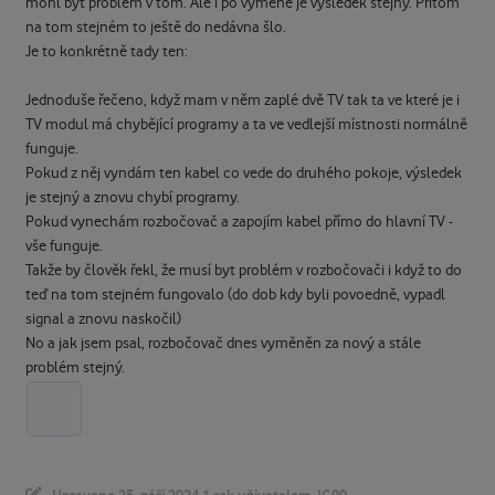
mohl být problém v tom. Ale i po výměně je výsledek stejný. Přitom
na tom stejném to ještě do nedávna šlo.
Je to konkrétně tady ten:
Jednoduše řečeno, když mam v něm zaplé dvě TV tak ta ve které je i
TV modul má chybějící programy a ta ve vedlejší místnosti normálně
funguje.
Pokud z něj vyndám ten kabel co vede do druhého pokoje, výsledek
je stejný a znovu chybí programy.
Pokud vynechám rozbočovač a zapojím kabel přímo do hlavní TV -
vše funguje.
Takže by člověk řekl, že musí byt problém v rozbočovači i když to do
teď na tom stejném fungovalo (do dob kdy byli povoedně, vypadl
signal a znovu naskočil)
No a jak jsem psal, rozbočovač dnes vyměněn za nový a stále
problém stejný.