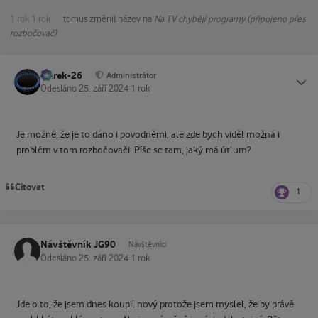
1 rok
1 rok
tomus
změnil název na
Na TV chybějí programy (připojeno přes
rozbočovač)
Marek-26
Status
Administrátor
Odesláno
25. září 2024
1 rok
Je možné, že je to dáno i povodněmi, ale zde bych viděl možná i
problém v tom rozbočovači. Píše se tam, jaký má útlum?
Citovat
1
Návštěvník JG90
Návštěvníci
Odesláno
25. září 2024
1 rok
Jde o to, že jsem dnes koupil nový protože jsem myslel, že by právě