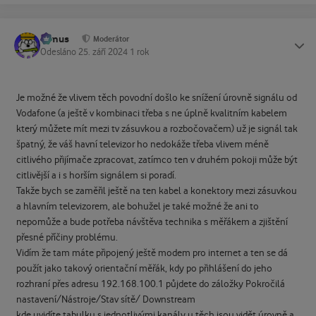
tomus
Status
Moderátor
Odesláno
25. září 2024
1 rok
Je možné že vlivem těch povodní došlo ke snížení úrovně signálu od
Vodafone (a ještě v kombinaci třeba s ne úplně kvalitním kabelem
který můžete mít mezi tv zásuvkou a rozbočovačem) už je signál tak
špatný, že váš havní televizor ho nedokáže třeba vlivem méně
citlivého přijímače zpracovat, zatímco ten v druhém pokoji může být
citlivější a i s horším signálem si poradí.
Takže bych se zaměřil ještě na ten kabel a konektory mezi zásuvkou
a hlavním televizorem, ale bohužel je také možné že ani to
nepomůže a bude potřeba návštěva technika s měřákem a zjištění
přesné příčiny problému.
Vidím že tam máte připojený ještě modem pro internet a ten se dá
použít jako takový orientační měřák, kdy po přihlášení do jeho
rozhraní přes adresu 192.168.100.1 půjdete do záložky Pokročilá
nastavení/Nástroje/Stav sítě/ Downstream
kde uvidíte tabulku s jednotlivými kanály u těch jsou vidět úrovně a