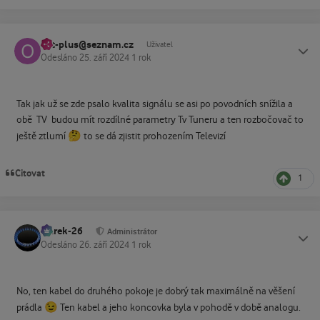
ost-plus@seznam.cz
Status
Uživatel
Odesláno
25. září 2024
1 rok
Tak jak už se zde psalo kvalita signálu se asi po povodních snížila a
obě TV budou mít rozdílné parametry Tv Tuneru a ten rozbočovač to
🤔
ještě ztlumí
to se dá zjistit prohozením Televizí
Citovat
1
Marek-26
Status
Administrátor
Odesláno
26. září 2024
1 rok
No, ten kabel do druhého pokoje je dobrý tak maximálně na věšení
😉
prádla
Ten kabel a jeho koncovka byla v pohodě v době analogu.