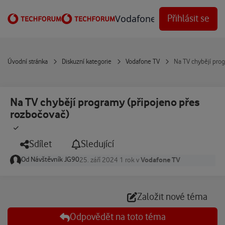
Přejít na obsah
Vodafone Techforum
Přihlásit se
Úvodní stránka
Diskuzní kategorie
Vodafone TV
Na TV chybějí pro
Na TV chybějí programy (připojeno přes
rozbočovač)
Sdílet
Sledující
Od
Návštěvník JG90
Vodafone TV
25. září 2024
1 rok
v
Založit nové téma
Odpovědět na toto téma