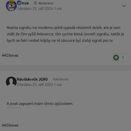
tomus
Status
Moderátor
Odesláno
25. září 2024
1 rok
Kvalita signálu na modemu ještě vypadá relativně dobře, ale je tam
vidět že čím vyšší frekvence, tím rychle klesá úroveň signálu, takže já
bych se fakt nedivil kdyby na té zásuvce byl slabý signál pro tv.
Citovat
1
Návštěvník JG90
Návštěvníci
Odesláno
25. září 2024
1 rok
A jinak zapojení mám tímto způsobem.
Citovat