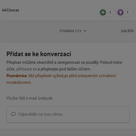
Citovat
1
1
P
STRÁNKA 1 Z 2
DALŠÍ
Přidat se ke konverzaci
Přispívat můžete okamžitě a zaregistrovat se později. Pokud máte
účet,
přihlaste se
a přispívejte pod Vaším účtem.
Poznámka:
Váš příspěvek vyžaduje před zobrazením schválení
moderátorem.
Odpovědět na toto téma...