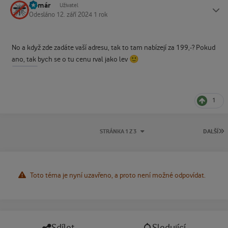
Komár
Status
Uživatel
Odesláno
12. září 2024
1 rok
No a když zde zadáte vaší adresu, tak to tam nabízejí za 199,-? Pokud
🙂
ano, tak bych se o tu cenu rval jako lev
1
P
STRÁNKA 1 Z 3
DALŠÍ
Toto téma je nyní uzavřeno, a proto není možné odpovídat.