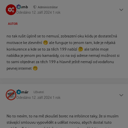
Slamb
Status
Administrátor
Odesláno
12. září 2024
1 rok
AUTOR
no tak rušit úplně se to nemusí, zobrazení oku kódu je dostatečná
🤭
motivace ke zlevnění
ale funguje to jenom tam, kde je nějaká
🤔
konkurence a kde se to za těch 199 nabízí
ale tahle moje
nabídka je jenom pro kamarády, co na svý adrese nemají možnost si
to sami objednat za těch 199 a hlavně ještě nemají od vodafonu
🤭
pevnej internet
Komár
Status
Uživatel
Odesláno
12. září 2024
1 rok
No to nevím, to na mě zkoušel borec na infolince taky, že si musím
stávající smlouvu vypovědět a udělat novou, abych dostal tuto