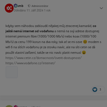
Slamb
Status
Administrátor
Odesláno
11. září 2024
1 rok
co
kdyby sem náhodou zabloudil nějakej můj ztracenej kamarád,
ještě nemá internet od vodafonu
a nemá na svý adrese dostupnej
internet premium fibre (1000/1000 Mb/s) nebo koax (1000/100
😊
Mb/s) za cenu 199 korun na dva roky, tak ať se mi ozve
modem s
wifi 6 na sítích vodafonu je za stovku navíc, ale na síti cetin se dá
😮
použít vlastní zařízení, takže se nic navíc platit nemusí
https://www.cetin.cz/domacnosti/overit-dostupnost/
https://www.vodafone.cz/internet/
3