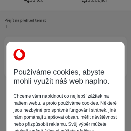
Sdílet
Sledující
Přejít na přehled témat
Právě prohlíží tuto stránku
0
Žádný registrovaný uživatel si neprohlíží tuto stránku
Používáme cookies, abyste
mohli využít náš web naplno.
Chceme vám nabídnout co nejlepší zážitek na
našem webu, a proto používáme cookies. Některé
jsou nezbytné pro správné fungování stránek, jiné
nám pomáhají zlepšovat obsah, měřit návštěvnost
nebo přizpůsobit reklamu. Svůj výběr můžete