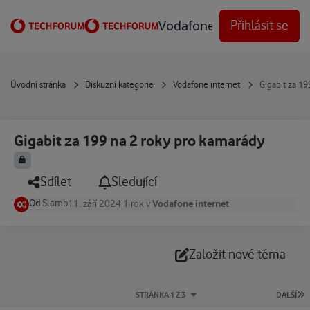
Přejít na obsah
Vodafone Techforum
Přihlásit se
Úvodní stránka
Diskuzní kategorie
Vodafone internet
Gigabit za 19
Gigabit za 199 na 2 roky pro kamarády
Sdílet
Sledující
Od
Slamb
Vodafone internet
11. září 2024
1 rok
v
Založit nové téma
P
STRÁNKA 1 Z 3
DALŠÍ