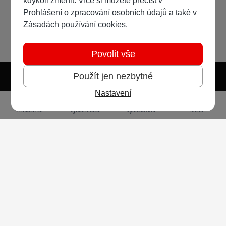
kdykoli změnit. Více si můžete přečíst v
Prohlášení o zpracování osobních údajů
a také v
Zásadách používání cookies
.
Povolit vše
Použít jen nezbytné
Nastavení
Světlý režim
Tmavý režim
Předvolba systému
Jazyk
RSS
Přihlásit se
Vytvořit účet
Vyhledávání
Menu
Ochrana osobních údajů
Cookies
Vodafone Czech Republic a.s.,
nám. Junkových 2808/2, 155 00 - Praha 5,
IČO 25788001, sp. zn. B 6064 vedená u Městského
soudu v Praze
Powered by
Invision Community