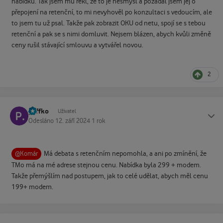
nabídku. Tak jsem mu řekl, že to je nesmysl a požádal jsem jej o
přepojení na retenční, to mi nevyhověl po konzultaci s vedoucím, ale
to jsem tu už psal. Takže pak zobrazit OKU od netu, spojí se s tebou
retenční a pak se s nimi domluvit. Nejsem blázen, abych kvůli změně
ceny rušil stávající smlouvu a vytvářel novou.
2
paffko
Status
Uživatel
Odesláno
12. září 2024
1 rok
Má debata s retenčním nepomohla, a ani po zmínění, že
@Komár
TMo má na mé adrese stejnou cenu. Nabídka byla 299 + modem.
Takže přemýšlím nad postupem, jak to celé udělat, abych měl cenu
199+ modem.