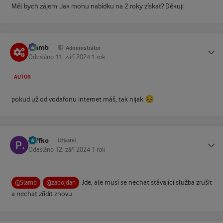
Měl bych zájem. Jak mohu nabídku na 2 roky získat? Děkuji
Slamb
Status
Administrátor
Odesláno
11. září 2024
1 rok
AUTOR
😔
pokud už od vodafonu internet máš, tak nijak
paffko
Status
Uživatel
Odesláno
12. září 2024
1 rok
Jde, ale musí se nechat stávající služba zrušit
@Slamb
@zabojdan
a nechat zřídit znovu.