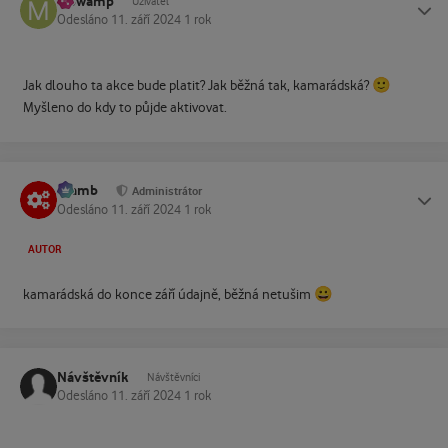
MSwamp
Status
Uživatel
Odesláno
11. září 2024
1 rok
🙂
Jak dlouho ta akce bude platit? Jak běžná tak, kamarádská?
Myšleno do kdy to půjde aktivovat.
Slamb
Status
Administrátor
Odesláno
11. září 2024
1 rok
AUTOR
😀
kamarádská do konce září údajně, běžná netušim
Návštěvník
Návštěvníci
Odesláno
11. září 2024
1 rok