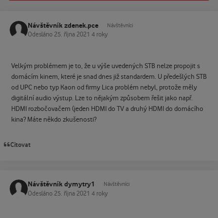
Návštěvník zdenek.pce
Návštěvníci
Odesláno
25. října 2021
4 roky
Velkým problémem je to, že u výše uvedených STB nelze propojit s
domácím kinem, které je snad dnes již standardem. U předešlých STB
od UPC nebo typ Kaon od firmy Lica problém nebyl, protože měly
digitální audio výstup. Lze to nějakým způsobem řešit jako např.
HDMI rozbočovačem (jeden HDMI do TV a druhý HDMI do domácího
kina? Máte někdo zkušenosti?
Citovat
Návštěvník dymytry1
Návštěvníci
Odesláno
25. října 2021
4 roky