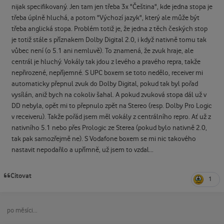
nijak specifikovaný. Jen tam jen třeba 3x "Čeština", kde jedna stopa je
třeba úplně hluchá, a potom "Výchozí jazyk", který ale může být
třeba anglická stopa. Problém totiž je, že jedna z těch českých stop
je totiž stále s příznakem Dolby Digital 2.0, i když nativně tomu tak
vůbec není (o 5.1 ani nemluvě). To znamená, že zvuk hraje, ale
centrál je hluchý. Vokály tak jdou z levého a pravého repra, takže
nepřirozené, nepříjemné. S UPC boxem se toto nedělo, receiver mi
automaticky přepnul zvuk do Dolby Digital, pokud tak byl pořad
vysílán, aniž bych na cokoliv šahal. A pokud zvuková stopa dál už v
DD nebyla, opět mi to přepnulo zpět na Stereo (resp. Dolby Pro Logic
v receiveru). Takže pořád jsem měl vokály z centrálního repro. Ať už z
nativního 5.1 nebo přes Prologic ze Sterea (pokud bylo nativně 2.0,
tak pak samozřejmě ne). S Vodafone boxem se mi nic takového
nastavit nepodařilo a upřímně, už jsem to vzdal...
Citovat
1
po měsíci...