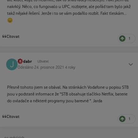
nakrklý. Něco, co fungovalo u UPC, rozbijete, ale pořád tam bylo jakž
takž nějaké řešení. Jenže i to se vám podařilo rozbít. Fakt tleskám...
😞
Citovat
1
Jardabr
Status
Uživatel
Odesláno
24. prosince 2021
4 roky
Přesně tohoto jsem se obával. Na stránkách Vodafone u popisu STB
jsou v podstatě informace že "STB obsahuje tlačítko Netflix, baterie
do ovladače a některé programy jsou barevné ". Jarda
Citovat
1
po měsících...