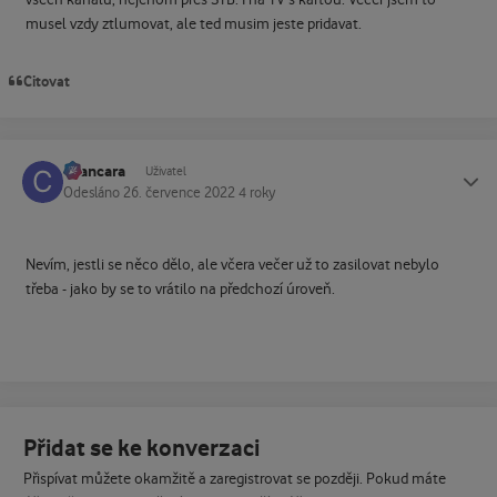
musel vzdy ztlumovat, ale ted musim jeste pridavat.
Citovat
cvancara
Status
Uživatel
Odesláno
26. července 2022
4 roky
Nevím, jestli se něco dělo, ale včera večer už to zasilovat nebylo
třeba - jako by se to vrátilo na předchozí úroveň.
Přidat se ke konverzaci
Přispívat můžete okamžitě a zaregistrovat se později. Pokud máte