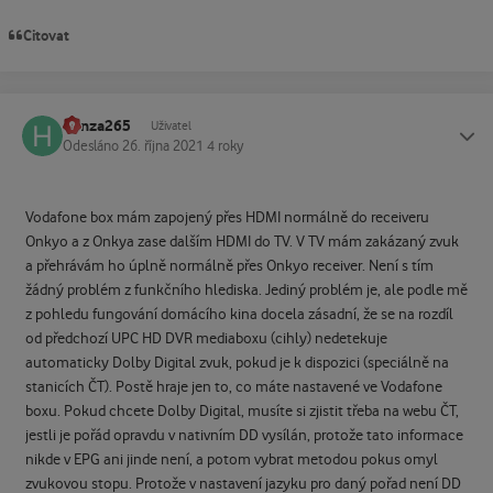
Citovat
honza265
Status
Uživatel
Odesláno
26. října 2021
4 roky
Vodafone box mám zapojený přes HDMI normálně do receiveru
Onkyo a z Onkya zase dalším HDMI do TV. V TV mám zakázaný zvuk
a přehrávám ho úplně normálně přes Onkyo receiver. Není s tím
žádný problém z funkčního hlediska. Jediný problém je, ale podle mě
z pohledu fungování domácího kina docela zásadní, že se na rozdíl
od předchozí UPC HD DVR mediaboxu (cihly) nedetekuje
automaticky Dolby Digital zvuk, pokud je k dispozici (speciálně na
stanicích ČT). Postě hraje jen to, co máte nastavené ve Vodafone
boxu. Pokud chcete Dolby Digital, musíte si zjistit třeba na webu ČT,
jestli je pořád opravdu v nativním DD vysílán, protože tato informace
nikde v EPG ani jinde není, a potom vybrat metodou pokus omyl
zvukovou stopu. Protože v nastavení jazyku pro daný pořad není DD