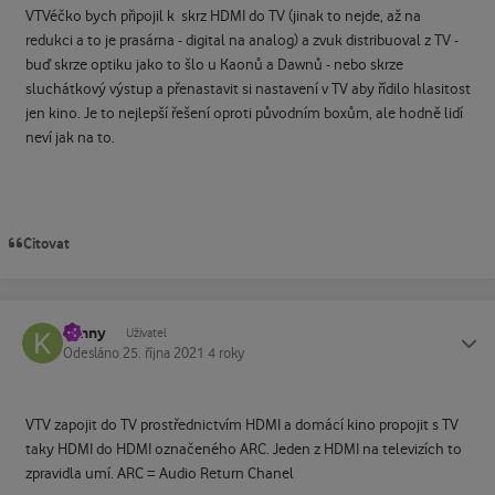
VTVéčko bych připojil k skrz HDMI do TV (jinak to nejde, až na
redukci a to je prasárna - digital na analog) a zvuk distribuoval z TV -
buď skrze optiku jako to šlo u Kaonů a Dawnů - nebo skrze
sluchátkový výstup a přenastavit si nastavení v TV aby řídilo hlasitost
jen kino. Je to nejlepší řešení oproti původním boxům, ale hodně lidí
neví jak na to.
Citovat
kenny
Status
Uživatel
Odesláno
25. října 2021
4 roky
VTV zapojit do TV prostřednictvím HDMI a domácí kino propojit s TV
taky HDMI do HDMI označeného ARC. Jeden z HDMI na televizích to
zpravidla umí. ARC = Audio Return Chanel