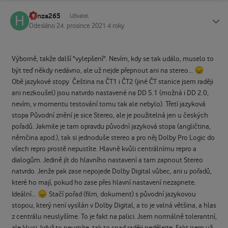
honza265
Status
Uživatel
Odesláno
24. prosince 2021
4 roky
Výborně, takže další "vylepšení". Nevím, kdy se tak událo, muselo to
😞
být teď někdy nedávno, ale už nejde přepnout ani na stereo...
Obě jazykové stopy Čeština na ČT1 i ČT2 (jiné ČT stanice jsem raději
ani nezkoušel) jsou natvrdo nastavené na DD 5.1 (možná i DD 2.0,
nevím, v momentu testování tomu tak ale nebylo). Třetí jazyková
stopa Původní znění je sice Stereo, ale je použitelná jen u českých
pořadů. Jakmile je tam opravdu původní jazyková stopa (angličtina,
němčina apod.), tak si jednoduše stereo a pro něj Dolby Pro Logic do
všech repro prostě nepustíte. Hlavně kvůli centrálnímu repro a
dialogům. Jedině jít do hlavního nastavení a tam zapnout Stereo
natvrdo. Jenže pak zase nepojede Dolby Digital vůbec, ani u pořadů,
které ho mají, pokud ho zase přes hlavní nastavení nezapnete.
😞
Ideální...
Stačí pořad (film, dokument) s původní jazykovou
stopou, který není vysílán v Dolby Digital, a to je valná většina, a hlas
z centrálu neuslyšíme. To je fakt na palici. Jsem normálně tolerantní,
ale kluci, když to neumíte, tak to snad raději nedělejte. Fakt jsem už