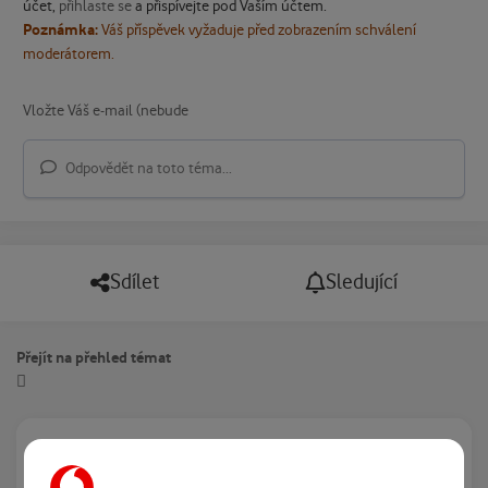
účet,
přihlaste se
a přispívejte pod Vaším účtem.
Poznámka:
Váš příspěvek vyžaduje před zobrazením schválení
moderátorem.
Odpovědět na toto téma...
Sdílet
Sledující
Přejít na přehled témat
Právě prohlíží tuto stránku
0