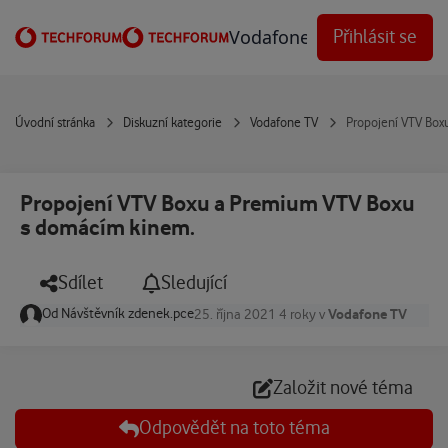
Přejít na obsah
Vodafone Techforum
Přihlásit se
Úvodní stránka
Diskuzní kategorie
Vodafone TV
Propojení VTV Box
Propojení VTV Boxu a Premium VTV Boxu
s domácím kinem.
Sdílet
Sledující
Od
Návštěvník zdenek.pce
Vodafone TV
25. října 2021
4 roky
v
Založit nové téma
Odpovědět na toto téma