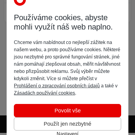
Žádný registrovaný uživatel si neprohlíží tuto stránku
Používáme cookies, abyste
mohli využít náš web naplno.
Chceme vám nabídnout co nejlepší zážitek na
našem webu, a proto používáme cookies. Některé
jsou nezbytné pro správné fungování stránek, jiné
nám pomáhají zlepšovat obsah, měřit návštěvnost
nebo přizpůsobit reklamu. Svůj výběr můžete
kdykoli změnit. Více si můžete přečíst v
Prohlášení o zpracování osobních údajů
a také v
Zásadách používání cookies
.
Povolit vše
Použít jen nezbytné
Nastavení
Světlý režim
Tmavý režim
Předvolba systému