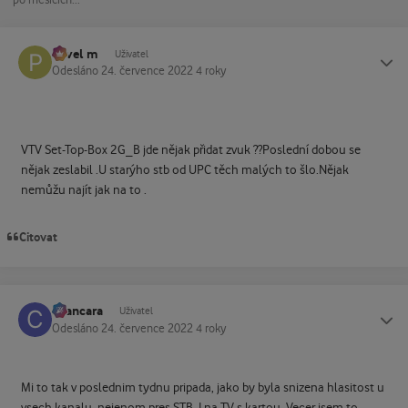
Pavel m
Status
Uživatel
Odesláno
24. července 2022
4 roky
VTV Set-Top-Box 2G_B jde nějak přidat zvuk ??Poslední dobou se
nějak zeslabil .U starýho stb od UPC těch malých to šlo.Nějak
nemůžu najít jak na to .
Citovat
cvancara
Status
Uživatel
Odesláno
24. července 2022
4 roky
Mi to tak v poslednim tydnu pripada, jako by byla snizena hlasitost u
vsech kanalu, nejenom pres STB. I na TV s kartou. Vecer jsem to