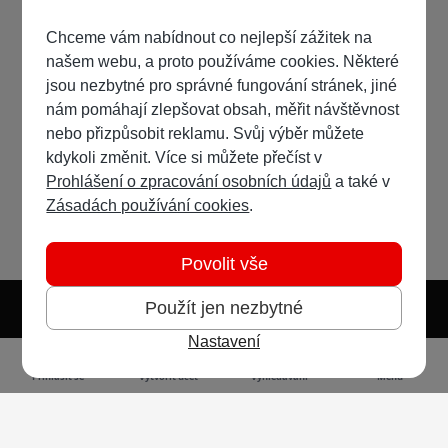
Chceme vám nabídnout co nejlepší zážitek na
našem webu, a proto používáme cookies. Některé
jsou nezbytné pro správné fungování stránek, jiné
nám pomáhají zlepšovat obsah, měřit návštěvnost
nebo přizpůsobit reklamu. Svůj výběr můžete
kdykoli změnit. Více si můžete přečíst v
Prohlášení o zpracování osobních údajů
a také v
Zásadách používání cookies
.
Povolit vše
Použít jen nezbytné
Nastavení
Světlý režim
Tmavý režim
Předvolba systému
Jazyk
RSS
Přihlásit se
Vytvořit účet
Vyhledávání
Menu
Ochrana osobních údajů
Cookies