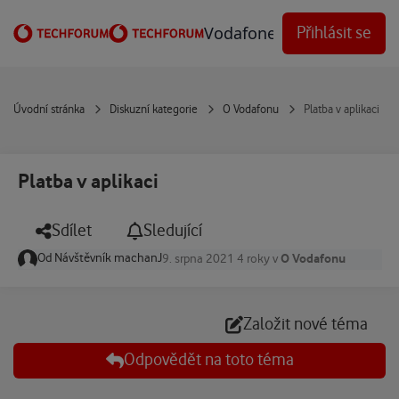
Přejít na obsah
Vodafone Techforum
Přihlásit se
Úvodní stránka
Diskuzní kategorie
O Vodafonu
Platba v aplikaci
Platba v aplikaci
Sdílet
Sledující
Od
Návštěvník machanJ
O Vodafonu
9. srpna 2021
4 roky
v
Založit nové téma
Odpovědět na toto téma