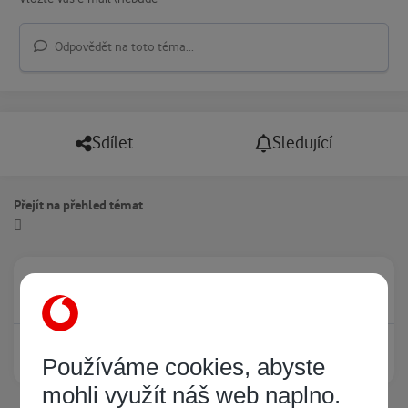
Odpovědět na toto téma...
Sdílet
Sledující
Přejít na přehled témat
Právě prohlíží tuto stránku
0
Žádný registrovaný uživatel si neprohlíží tuto stránku
Používáme cookies, abyste
mohli využít náš web naplno.