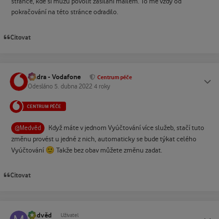
stránce, kde si můžu povolit zasílání mailem. To mě vždy od
pokračování na této stránce odradilo.
Citovat
Ondra - Vodafone
Status
Centrum péče
Odesláno
5. dubna 2022
4 roky
CENTRUM PÉČE
Když máte v jednom Vyúčtování více služeb, stačí tuto
@Medvěd
změnu provést u jedné z nich, automaticky se bude týkat celého
🙂
Vyúčtování
Takže bez obav můžete změnu zadat.
Citovat
Medvěd
Status
Uživatel