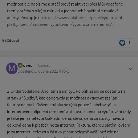
možnost ale nabízíme a stačí provést aktivaci přes Můj Vodafone
(není potřeba s nikým mluvit) a jednoduché ověření e-mailové
adresy. Postup je na
https://www.vodafone.cz/pece/vyuctovani-
platby-kredit/nastaveni-vyuctovani/vyuctovani-na-email/
.
Citovat
1
Medvěd
Status
Uživatel
Odesláno
5. dubna 2022
4 roky
2 Ondra Vodafone: Ano, tam jsem byl. Po přihlášení se dostanu na
stránku "Služby", kde doopravdy je možnost aktivovat zasílání
faktury na mail. Ovšem stránka se týká pouze "kabelovky", o
internetovém připojení tam není ani slovo a cena na vyúčtování tady
je také jen za televizi (základní cena, sleva, cena za služby navíc a
celková cena k platbě), ne za internet. Faktura, kterou platím, ovšem
je za internet i televizi a částka je samozřejmě vyšší než zde na