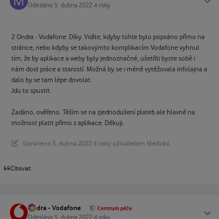
Odesláno
5. dubna 2022
4 roky
2 Ondra - Vodafone: Díky. Vidíte, kdyby tohle bylo popsáno přímo na
stránce, nebo kdyby se takovýmto komplikacím Vodafone vyhnul
tím, že by aplikace a weby byly jednoznačné, ušetřili byste sobě i
nám dost práce a starostí. Možná by se i méně vytěžovala infolajna a
dalo by se tam lépe dovolat.
Jdu to spustit.
Zadáno, ověřeno. Těším se na zjednodušení plateb ale hlavně na
možnost platit přímo z aplikace. Děkuji.
Upraveno
5. dubna 2022
4 roky
uživatelem Medvěd
Citovat
Ondra - Vodafone
Status
Centrum péče
Odesláno
5. dubna 2022
4 roky