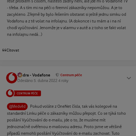
řešit problém s číslem, naštěstí žádný není, ale jde mi o Vodafone TV
- třeba. A s tím mi na péči o firemní zákazníky nepomůžou. A je to
zacykleno. Zřejmě by bylo řešením obstarat si ještě jednu simku od
Vodafonu a z té volat na infolajnu. (A dokonce i tu mám a i na ní
chodí vyúčtování. Jenomže je v alarmu v autě a z toho se fakt volat
na infolajnu nedá...)
Citovat
Ondra - Vodafone
Status
Centrum péče
Odesláno
5. dubna 2022
4 roky
CENTRUM PÉČE
Pokud voláte z OneNet čísla, tak vás kolegové na
@Medvěd
standardní Linku péče o zákazníky můžou přepojit. Co se týká toho
posílání Vyúčtování do e-mailu, jde o to, že musíme mít
jednoznačně ověřenou e-mailovou adresu. Proto jsme ve většině
případů nemohli posílání Vyúčtování do e-mailu zachovat. Tuto