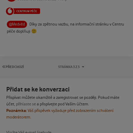
CENTRUM PÉČE
Díky za zpětnou vazbu, na informační stránku v Centru
@Medvěd
🙂
péče doplňuji
PRVNÍ STRÁNKA
PŘEDCHOZÍ
STRÁNKA 3 Z 3
Přidat se ke konverzaci
Přispívat můžete okamžitě a zaregistrovat se později. Pokud máte
účet,
přihlaste se
a přispívejte pod Vaším účtem.
Poznámka:
Váš příspěvek vyžaduje před zobrazením schválení
moderátorem.