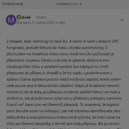
PRVNÍ STRÁNKA
PŘEDCHOZÍ
STRÁNKA 3 Z 3
Medvěd
Status
Uživatel
Odesláno
5. dubna 2022
4 roky
2 beepee: Jistě, takhle by to také šlo. A takto to také v dobách UPC
fungovalo, protože faktura do mailu chodila automaticky. S
přechodem na Vodafone místo toho chodí sms že vyúčtování je
připravené, na jakou částku a do kdy je splatné, dokonce sms
obsahuje číslo účtu a variabilní symbol (asi kdybych to chtěl
přepisovat do příkazu k úhradě) a že ho najdu s podrobnostmi v
aplikaci (sama aplikace potom nabízí možnost zaplatit, která ovšem
vede pouze zase k fakturačním údajům). Když už Vodafone nemohl
nechat tu do té doby používanou možnost zasílání faktur via mail a
změnil to, tak já kvůli tomu volat na tu přívětivou infolajnu nemíním.
A proč ne? Jsem one net (firemní) zákazník. To znamená, že kdykoli
jsem zkoušel volat na infolajnu, tak mě infolinka identifikovala jako
záškodníka a svojí plechovou hubou mně vyčinila, že mám volat na
číslo pro firemní zákazníky a že mě tam tedy přepnou. Ale já nechci