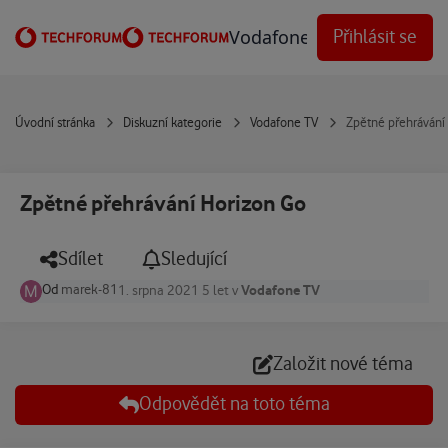
Přejít na obsah
Vodafone Techforum
Přihlásit se
Úvodní stránka
Diskuzní kategorie
Vodafone TV
Zpětné přehrávání
Zpětné přehrávání Horizon Go
Sdílet
Sledující
Od
marek-81
Vodafone TV
1. srpna 2021
5 let
v
Založit nové téma
Odpovědět na toto téma