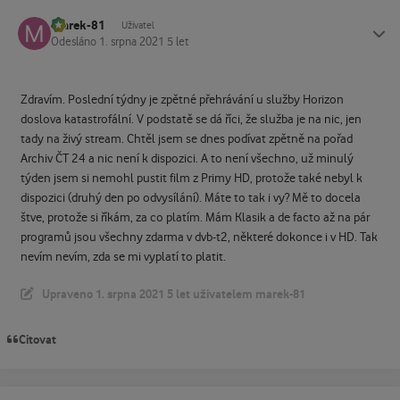
marek-81
Status
Uživatel
Odesláno
1. srpna 2021
5 let
Zdravím. Poslední týdny je zpětné přehrávání u služby Horizon
doslova katastrofální. V podstatě se dá říci, že služba je na nic, jen
tady na živý stream. Chtěl jsem se dnes podívat zpětně na pořad
Archiv ČT 24 a nic není k dispozici. A to není všechno, už minulý
týden jsem si nemohl pustit film z Primy HD, protože také nebyl k
dispozici (druhý den po odvysílání). Máte to tak i vy? Mě to docela
štve, protože si říkám, za co platím. Mám Klasik a de facto až na pár
programů jsou všechny zdarma v dvb-t2, některé dokonce i v HD. Tak
nevím nevím, zda se mi vyplatí to platit.
Upraveno
1. srpna 2021
5 let
uživatelem marek-81
Citovat