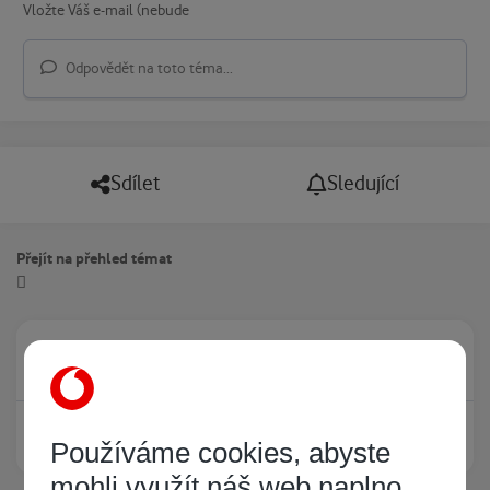
Odpovědět na toto téma...
Sdílet
Sledující
Přejít na přehled témat
Právě prohlíží tuto stránku
0
Žádný registrovaný uživatel si neprohlíží tuto stránku
Používáme cookies, abyste
mohli využít náš web naplno.