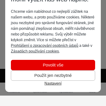
Chceme vám nabídnout co nejlepší zážitek na
našem webu, a proto používáme cookies. Některé
jsou nezbytné pro správné fungování stránek, jiné
nám pomáhají zlepšovat obsah, měřit návštěvnost
nebo přizpůsobit reklamu. Svůj výběr můžete
kdykoli změnit. Více si můžete přečíst v
Prohlášení o zpracování osobních údajů
a také v
Zásadách používání cookies
.
Povolit vše
Použít jen nezbytné
Nastavení
Světlý režim
Tmavý režim
Předvolba systému
Jazyk
RSS
Přihlásit se
Vytvořit účet
Vyhledávání
Menu
Ochrana osobních údajů
Cookies