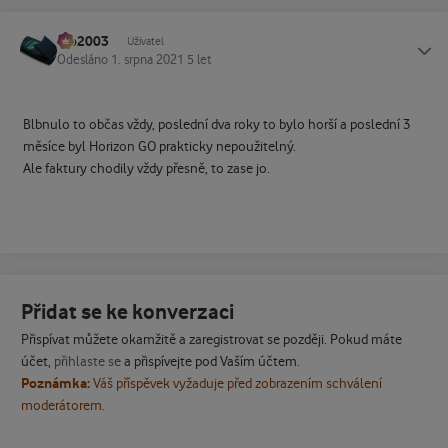
Ivo2003
Status
Uživatel
Odesláno
1. srpna 2021
5 let
Blbnulo to občas vždy, poslední dva roky to bylo horší a poslední 3
měsíce byl Horizon GO prakticky nepoužitelný.
Ale faktury chodily vždy přesně, to zase jo.
Přidat se ke konverzaci
Přispívat můžete okamžitě a zaregistrovat se později. Pokud máte
účet,
přihlaste se
a přispívejte pod Vaším účtem.
Poznámka:
Váš příspěvek vyžaduje před zobrazením schválení
moderátorem.