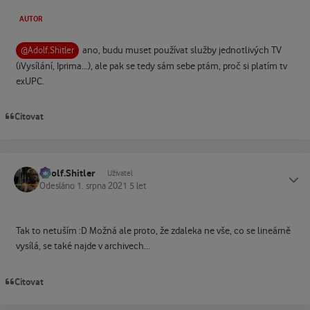
AUTOR
ano, budu muset používat služby jednotlivých TV
@Adolf.Shitler
(iVysílání, Iprima...), ale pak se tedy sám sebe ptám, proč si platím tv
exUPC.
Citovat
Adolf.Shitler
Status
Uživatel
Odesláno
1. srpna 2021
5 let
Tak to netuším :D Možná ale proto, že zdaleka ne vše, co se lineárně
vysílá, se také najde v archivech...
Citovat