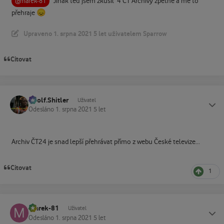
Jinak teď jsem zkusil 4 ČT Archívy zpětně a mě to
@marek-81
😞
přehraje
Upraveno
1. srpna 2021
5 let
uživatelem Sparrow
Citovat
Adolf.Shitler
Status
Uživatel
Odesláno
1. srpna 2021
5 let
Archiv ČT24 je snad lepší přehrávat přímo z webu České televize...
Citovat
1
marek-81
Status
Uživatel
Odesláno
1. srpna 2021
5 let