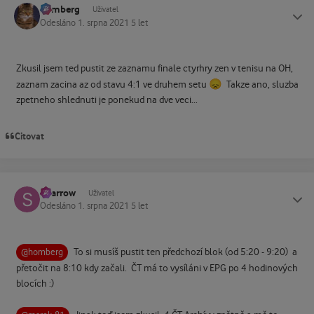
homberg
Status
Uživatel
Odesláno
1. srpna 2021
5 let
Zkusil jsem ted pustit ze zaznamu finale ctyrhry zen v tenisu na OH,
😞
zaznam zacina az od stavu 4:1 ve druhem setu
Takze ano, sluzba
zpetneho shlednuti je ponekud na dve veci...
Citovat
Sparrow
Status
Uživatel
Odesláno
1. srpna 2021
5 let
To si musíš pustit ten předchozí blok (od 5:20 - 9:20) a
@homberg
přetočit na 8:10 kdy začali. ČT má to vysíláni v EPG po 4 hodinových
blocích
:)