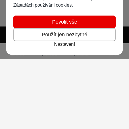
Zásadách používání cookies
.
Povolit vše
Použít jen nezbytné
Nastavení
Světlý režim
Tmavý režim
Předvolba systému
Jazyk
RSS
Přihlásit se
Vytvořit účet
Vyhledávání
Menu
Ochrana osobních údajů
Cookies
Vodafone Czech Republic a.s.,
nám. Junkových 2808/2, 155 00 - Praha 5,
IČO 25788001, sp. zn. B 6064 vedená u Městského
soudu v Praze
Powered by
Invision Community