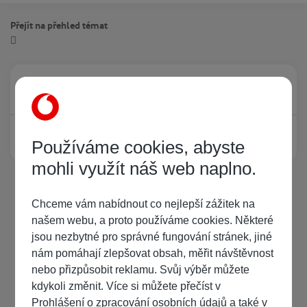
Přejít na přehled témat
Právě prohlíží tuto stránku
0
Žádný registrovaný uživatel si neprohlíží tuto stránku
Používáme cookies, abyste
mohli využít náš web naplno.
Chceme vám nabídnout co nejlepší zážitek na
našem webu, a proto používáme cookies. Některé
jsou nezbytné pro správné fungování stránek, jiné
nám pomáhají zlepšovat obsah, měřit návštěvnost
nebo přizpůsobit reklamu. Svůj výběr můžete
kdykoli změnit. Více si můžete přečíst v
Prohlášení o zpracování osobních údajů
a také v