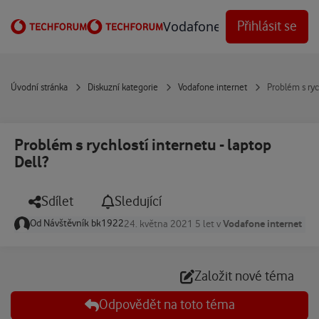
Přejít na obsah
Vodafone Techforum
Přihlásit se
Úvodní stránka
Diskuzní kategorie
Vodafone internet
Problém s rych
Problém s rychlostí internetu - laptop
Dell?
Sdílet
Sledující
Od
Návštěvník bk1922
Vodafone internet
24. května 2021
5 let
v
Založit nové téma
Odpovědět na toto téma