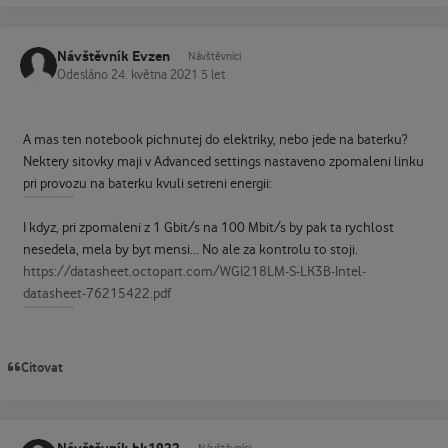
Návštěvník Evzen
Návštěvníci
Odesláno
24. května 2021
5 let
A mas ten notebook pichnutej do elektriky, nebo jede na baterku?
Nektery sitovky maji v Advanced settings nastaveno zpomaleni linku
pri provozu na baterku kvuli setreni energii:
I kdyz, pri zpomaleni z 1 Gbit/s na 100 Mbit/s by pak ta rychlost
nesedela, mela by byt mensi... No ale za kontrolu to stoji.
https://datasheet.octopart.com/WGI218LM-S-LK3B-Intel-
datasheet-76215422.pdf
Citovat