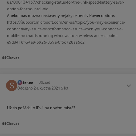
us/000134167/checking-status-for-the-link-speed-battery-saver-
option-for-the-intel-nic
Anebo mas mozna nastaveny nejaky setreni v Power options:
https://support.microsoft.com/en-us/topic/you-may-experience-
connectivity-issues-or-performance-issues-when-you-connect-a-
mobile-pc-that-is-running-windows-to-a-wireless-access-point-
e9d8416f-34e9-6926-839e-0f5c728aa6c2
Citovat
sodekcz
Status
Uživatel
Odesláno
24. května 2021
5 let
Už sis požádal o IPv4 na novém místě?
Citovat