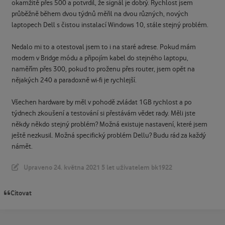
okamžitě přes 500 a potvrdil, že signál je dobrý. Rychlost jsem
průběžně během dvou týdnů měřil na dvou různých, nových
laptopech Dell s čistou instalací Windows 10, stále stejný problém.
Nedalo mi to a otestoval jsem to i na staré adrese. Pokud mám
modem v Bridge módu a připojím kabel do stejného laptopu,
naměřím přes 300, pokud to proženu přes router, jsem opět na
nějakých 240 a paradoxně wi-fi je rychlejší.
Všechen hardware by měl v pohodě zvládat 1GB rychlost a po
týdnech zkoušení a testování si přestávám vědet rady. Měli jste
někdy někdo stejný problém? Možná existuje nastavení, které jsem
ještě nezkusil. Možná specifický problém Dellu? Budu rád za každý
námět.
Upraveno
24. května 2021
5 let
uživatelem bk1922
Citovat