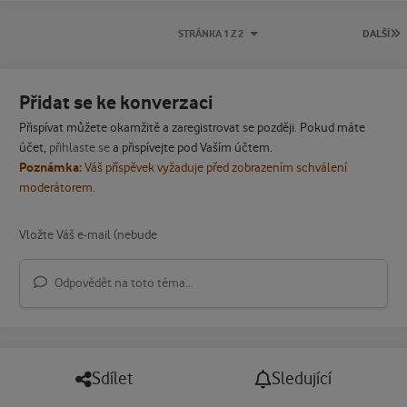
P
STRÁNKA 1 Z 2
DALŠÍ
Přidat se ke konverzaci
Přispívat můžete okamžitě a zaregistrovat se později. Pokud máte
účet,
přihlaste se
a přispívejte pod Vaším účtem.
Poznámka:
Váš příspěvek vyžaduje před zobrazením schválení
moderátorem.
Odpovědět na toto téma...
Sdílet
Sledující