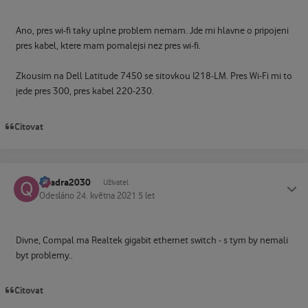
Ano, pres wi-fi taky uplne problem nemam. Jde mi hlavne o pripojeni
pres kabel, ktere mam pomalejsi nez pres wi-fi.
Zkousim na Dell Latitude 7450 se sitovkou I218-LM. Pres Wi-Fi mi to
jede pres 300, pres kabel 220-230.
Citovat
quadra2030
Status
Uživatel
Odesláno
24. května 2021
5 let
Divne, Compal ma Realtek gigabit ethernet switch - s tym by nemali
byt problemy..
Citovat