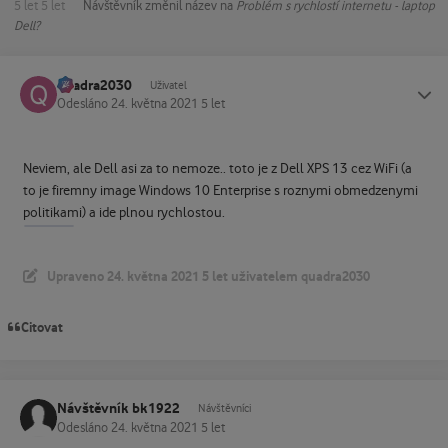
5 let
5 let
Návštěvník
změnil název na
Problém s rychlostí internetu - laptop
Dell?
quadra2030
Status
Uživatel
Odesláno
24. května 2021
5 let
Neviem, ale Dell asi za to nemoze.. toto je z Dell XPS 13 cez WiFi (a
to je firemny image Windows 10 Enterprise s roznymi obmedzenymi
politikami) a ide plnou rychlostou.
Upraveno
24. května 2021
5 let
uživatelem quadra2030
Citovat
Návštěvník bk1922
Návštěvníci
Odesláno
24. května 2021
5 let