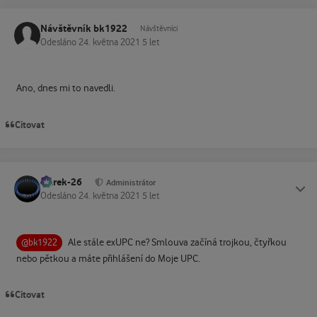
Návštěvník bk1922
Návštěvníci
Odesláno
24. května 2021
5 let
Ano, dnes mi to navedli.
Citovat
Marek-26
Status
Administrátor
Odesláno
24. května 2021
5 let
Ale stále exUPC ne? Smlouva začíná trojkou, čtyřkou
@bk1922
nebo pětkou a máte přihlášení do Moje UPC.
Citovat