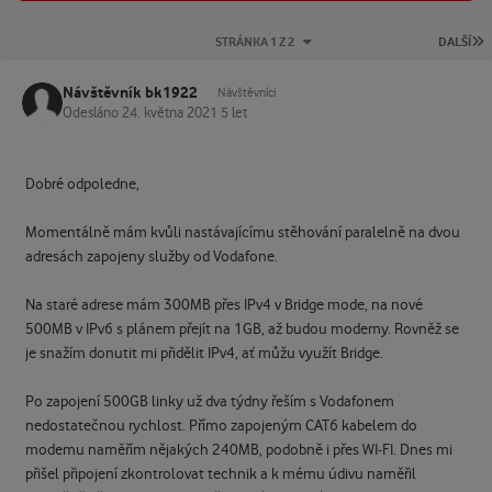
P
STRÁNKA 1 Z 2
DALŠÍ
Návštěvník bk1922
Návštěvníci
Odesláno
24. května 2021
5 let
Dobré odpoledne,
Momentálně mám kvůli nastávajícímu stěhování paralelně na dvou
adresách zapojeny služby od Vodafone.
Na staré adrese mám 300MB přes IPv4 v Bridge mode, na nové
500MB v IPv6 s plánem přejít na 1GB, až budou modemy. Rovněž se
je snažím donutit mi přidělit IPv4, ať můžu využít Bridge.
Po zapojení 500GB linky už dva týdny řeším s Vodafonem
nedostatečnou rychlost. Přímo zapojeným CAT6 kabelem do
modemu naměřím nějakých 240MB, podobně i přes WI-FI. Dnes mi
přišel připojení zkontrolovat technik a k mému údivu naměřil