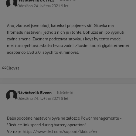
Návštěvník bk1922
Návštěvníci
Odesláno
24. května 2021
5 let
Ano, zkousel jsem oboji, baterka i pripojene v siti. Sitovka ma
hromadu nastaveni, jedno z nich je i tohle. Bohuzel ani po vypnuti
zadna zmena. Zacinam podezrivat sitovku, i kdyz by tento model
mel tuto rychlost zvladat levou zadni. Zkusim koupit gigabitethernet
adapter do USB 3.0, abych to eliminoval.
Citovat
Návštěvník Evzen
Návštěvníci
Odesláno
24. května 2021
5 let
Dalsi podobne nastaveni byva na zalozce Power managementu -
"Reduce link speed during battery operation"
Viz napr.
https://www.dell.com/support/kbdoc/en-