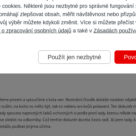
cookies. Některé jsou nezbytné pro správné fungování 
omáhají zlepšovat obsah, měřit návštěvnost nebo přizpů
vůj výběr můžete kdykoli změnit. Více si můžete přečíst

 o zpracování osobních údajů
a také v
Zásadách použív
oho jsem měl touto nápovědou na mysli.
Použít jen nezbytné
Povo
žeme prstem a vyloučíme z kola ven. Normální člověk dokáže nasbírat nějaké z
že tuším, na koho to mělo být, tak to neberu ani kvůli pobavení. Ten diskuté
dy spousta naprostých laiků ochotných si podle první rady, kterou někde na
 obrátit na odborníky. Což tenhle diskutér docela často radí. Já jsem tady, k
dokážu podívat jinýma očima.