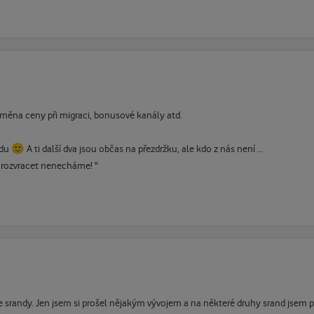
, změna ceny při migraci, bonusové kanály atd.
🙂
udu
A ti další dva jsou občas na přezdržku, ale kdo z nás není ...
i rozvracet nenecháme! "
srandy. Jen jsem si prošel nějakým vývojem a na některé druhy srand jsem pr