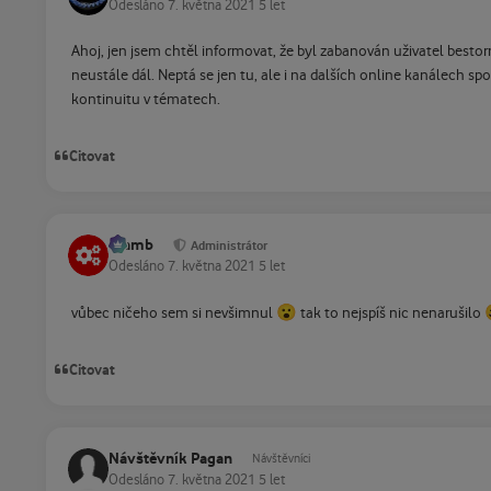
Odesláno
7. května 2021
5 let
Ahoj, jen jsem chtěl informovat, že byl zabanován uživatel bestorm
neustále dál. Neptá se jen tu, ale i na dalších online kanálech s
kontinuitu v tématech.
Citovat
Slamb
Administrátor
Odesláno
7. května 2021
5 let
😮
vůbec ničeho sem si nevšimnul
tak to nejspíš nic nenarušilo
Citovat
Návštěvník Pagan
Návštěvníci
Odesláno
7. května 2021
5 let