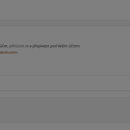
 účet,
přihlaste se
a přispívejte pod Vaším účtem.
oderátorem.