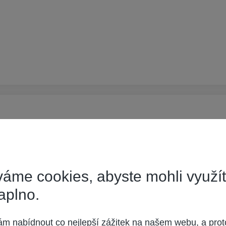
 není,
 schvalování jeho příspěvků moderátorem, nebo administrátorem,
áme cookies, abyste mohli využí
aplno.
 nabídnout co nejlepší zážitek na našem webu, a prot