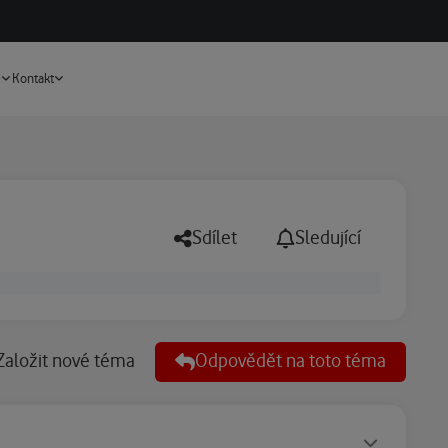
Vyhledávání
e
Kontakt
Sdílet
Sledující
Založit nové téma
Odpovědět na toto téma
Statusy autora