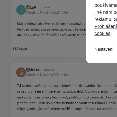
používáme 
JirkaP
Uživatel
jiné nám p
Odesláno
8. května 2021
5 let
reklamu. S

Můj přechozí příspěvek má ( měl ) posloužit pouze pro pobavení.
Prohlášení
Protože nevím, zda se onen uživatel v té mojí nápovědě najde.
cookies
.
Ale i tak si myslím, že většina uživatelů tohoto fóra poznala, k
Citovat
Nastavení
sodekcz
Uživatel
Odesláno
8. května 2021
5 let
Tvl to dost zavání totalitou, kádrováním, fízlováním. Na koho uká
sebe vhodné řešení, které se mu tady nabízí. A pokud si myslím, 
nadhledem často taky kus pravdy podložené zkušeností. Ono je ta
jednoduchou radu do ničeho nehrabat a vrátit se k základu, nebo se
vždycky nějakým způsobem rozšíří obzory a třeba se na problém 