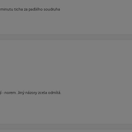
ě minutu ticha za padlého soudruha
í - norem. Jiný názory zcela odmítá.