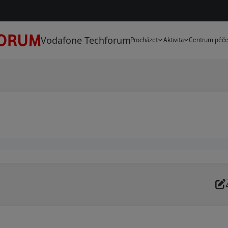
Vodafone Techforum
Procházet
Aktivita
Centrum péč