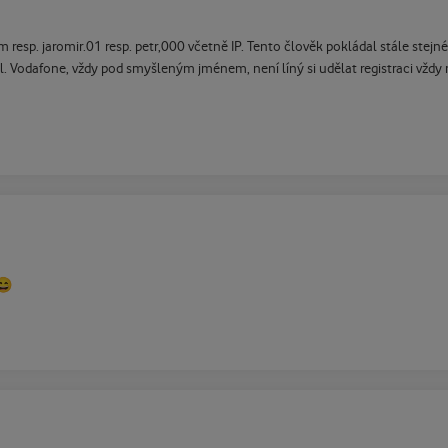
 resp. jaromir.01 resp. petr,000 včetně IP. Tento člověk pokládal stále stejn
pol. Vodafone, vždy pod smyšleným jménem, není líný si udělat registraci vždy
😄