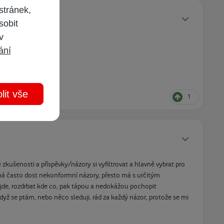
stránek,
Statusy autora
sobit
 v
ání
lit vše
1
Statusy autora
kušenosti a příspěvky/názory si vyfiltrovat a hlavně vybrat pro
r má často dost nekonformní názory, přesto má s určitým
jde, rozdrbat kde co, pak tápou a nedokážou pochopit
dyž se ptám, nebo něco sleduji, rád za každý názor, protože se mi