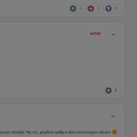
1
1
1
Statusy autora
AUTOR
3
Statusy autora
🙂
ostě citlivější. No nic, pojďme raději k těm technickým věcem