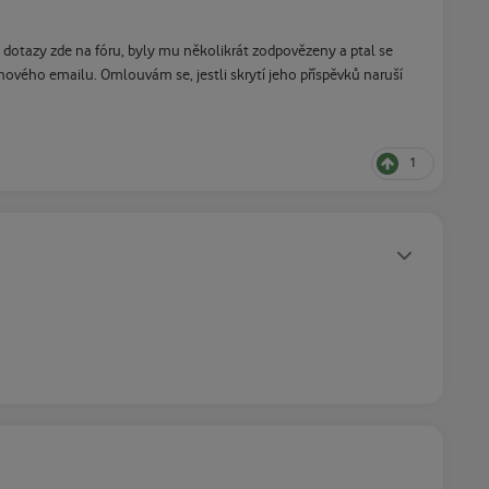
é dotazy zde na fóru, byly mu několikrát zodpovězeny a ptal se
 nového emailu. Omlouvám se, jestli skrytí jeho příspěvků naruší
1
Statusy autora