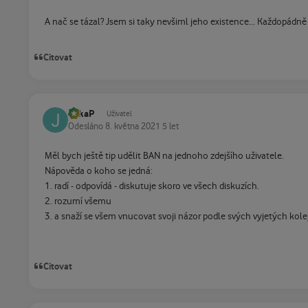
A nač se tázal? Jsem si taky nevšiml jeho existence... Každopádn
Citovat
JirkaP
Uživatel
Odesláno
8. května 2021
5 let
Měl bych ještě tip udělit BAN na jednoho zdejšího uživatele.
Nápověda o koho se jedná:
1. radí - odpovídá - diskutuje skoro ve všech diskuzích.
2. rozumí všemu
3. a snaží se všem vnucovat svoji názor podle svých vyjetých kolej
Citovat