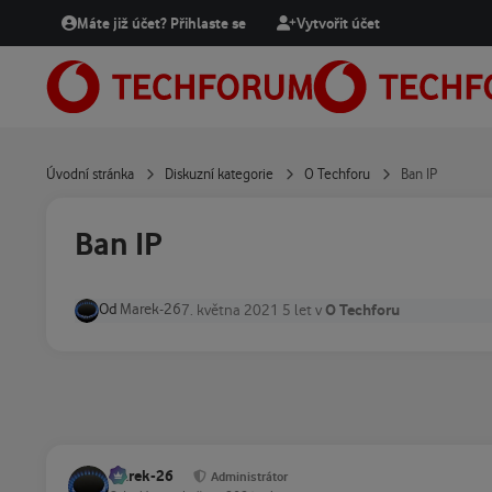
Přejít na obsah
Máte již účet? Přihlaste se
Vytvořit účet
Úvodní stránka
Diskuzní kategorie
O Techforu
Ban IP
Ban IP
Od
Marek-26
O Techforu
7. května 2021
5 let
v
Marek-26
Administrátor