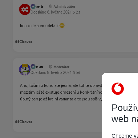
Slamb
Administrátor
Odesláno
8. května 2021
5 let
🙄
kdo to je a co udělal?
Citovat
tomus
Moderátor
Odesláno
8. května 2021
5 let
Ano, tuším o koho ale jedná, ale tohle opravdu na ban ani zdaleka
mezitím ještě existuje omezení u konkrétního uživatele zapnout
úplný ban je až krajní varianta a to jsou spíš vyjímky.
Použív
web n
Citovat
Chceme vám