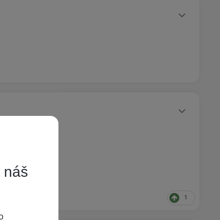
Statusy autora
Statusy autora
t náš
1
o