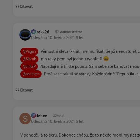
Citovat
Marek-26
Administrátor
Odesláno
10. května 2021
5 let
Věrnostní sleva (xkrát jme mu říkali, že již neexistuje)
@Pagan
😄
njn taky jsem byl jednou rychlejší
@Slamb
Napadají mě tři dle popisu. Sám sebe ale banovat neb
@JirkaP
Proč zase tak silné výrazy. Každopádně "Republiku s
@sodekcz
Citovat
sodekcz
Uživatel
Odesláno
10. května 2021
5 let
V pohodě, já to beru. Dokonce chápu, že to někdo mohl myslet ze 