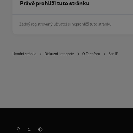
Právě prohlíží tuto stránku
Žádný registrovaný uživatel si neprohlíží tuto stránku
Úvodní stránka
Diskuzní kategorie
O Techforu
Ban IP
Světlý režim
Tmavý režim
Předvolba systému