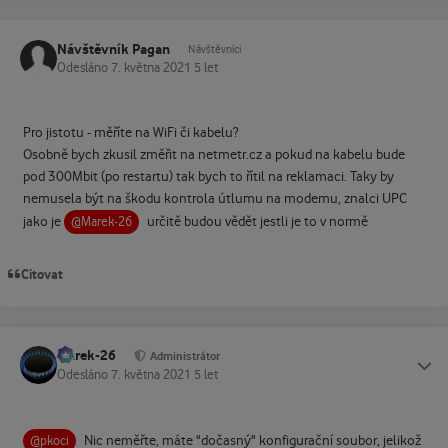
Návštěvník Pagan
Návštěvníci
Odesláno
7. května 2021
5 let
Pro jistotu - měříte na WiFi či kabelu?
Osobně bych zkusil změřit na netmetr.cz a pokud na kabelu bude
pod 300Mbit (po restartu) tak bych to řítil na reklamaci. Taky by
nemusela být na škodu kontrola útlumu na modemu, znalci UPC
jako je
určitě budou vědět jestli je to v normě
@Marek-26
Citovat
Marek-26
Status
Administrátor
Odesláno
7. května 2021
5 let
Nic neměřte, máte "dočasný" konfigurační soubor, jelikož
@pkoci