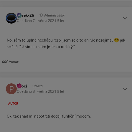
Marek-26
Status
Administrátor
Odesláno
7. května 2021
5 let
🙂
No, sám to úplně nechápu resp. jsem se o to ani víc nezajímal
jak
se říká: "Já vím co s tím je. Je to rozbitý."
Citovat
pkoci
Status
Uživatel
Odesláno
8. května 2021
5 let
AUTOR
Ok, tak snad mi napotřetí dodají funkční modem.