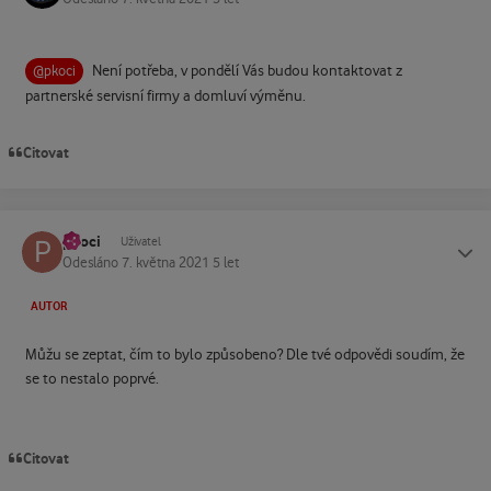
Není potřeba, v pondělí Vás budou kontaktovat z
@pkoci
partnerské servisní firmy a domluví výměnu.
Citovat
pkoci
Status
Uživatel
Odesláno
7. května 2021
5 let
AUTOR
Můžu se zeptat, čím to bylo způsobeno? Dle tvé odpovědi soudím, že
se to nestalo poprvé.
Citovat