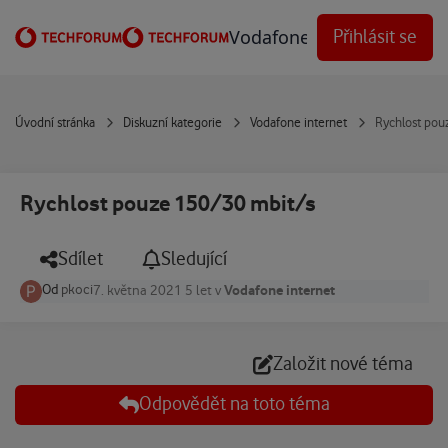
Přejít na obsah
Vodafone Techforum
Přihlásit se
Úvodní stránka
Diskuzní kategorie
Vodafone internet
Rychlost pou
Rychlost pouze 150/30 mbit/s
Sdílet
Sledující
Od
pkoci
Vodafone internet
7. května 2021
5 let
v
Založit nové téma
Odpovědět na toto téma