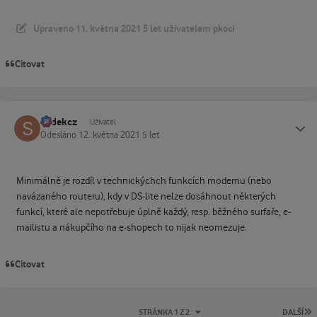
Upraveno
11. května 2021
5 let
uživatelem pkoci
Citovat
sodekcz
Status
Uživatel
Odesláno
12. května 2021
5 let
Minimálně je rozdíl v technickýchch funkcích modemu (nebo
navázaného routeru), kdy v DS-lite nelze dosáhnout některých
funkcí, které ale nepotřebuje úplně každý, resp. běžného surfaře, e-
mailistu a nákupčího na e-shopech to nijak neomezuje.
Citovat
P
STRÁNKA 1 Z 2
DALŠÍ