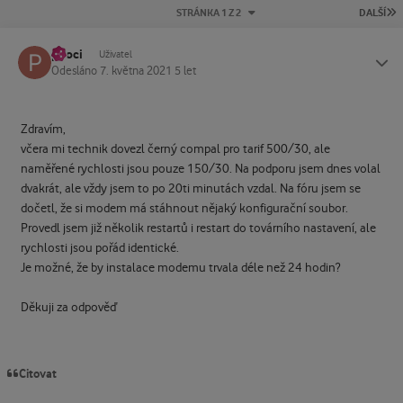
P
STRÁNKA 1 Z 2
DALŠÍ
pkoci
Status
Uživatel
Odesláno
7. května 2021
5 let
Zdravím,
včera mi technik dovezl černý compal pro tarif 500/30, ale
naměřené rychlosti jsou pouze 150/30. Na podporu jsem dnes volal
dvakrát, ale vždy jsem to po 20ti minutách vzdal. Na fóru jsem se
dočetl, že si modem má stáhnout nějaký konfigurační soubor.
Provedl jsem již několik restartů i restart do továrního nastavení, ale
rychlosti jsou pořád identické.
Je možné, že by instalace modemu trvala déle než 24 hodin?
Děkuji za odpověď
Citovat