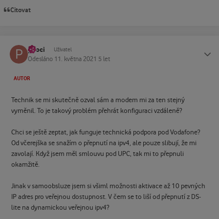
Citovat
pkoci
Status
Uživatel
Odesláno
11. května 2021
5 let
AUTOR
Technik se mi skutečně ozval sám a modem mi za ten stejný
vyměnil. To je takový problém přehrát konfiguraci vzdáleně?
Chci se ještě zeptat, jak funguje technická podpora pod Vodafone?
Od včerejška se snažím o přepnutí na ipv4, ale pouze slibují, že mi
zavolají. Když jsem měl smlouvu pod UPC, tak mi to přepnuli
okamžitě.
Jinak v samoobsluze jsem si všiml možnosti aktivace až 10 pevných
IP adres pro veřejnou dostupnost. V čem se to liší od přepnutí z DS-
lite na dynamickou veřejnou ipv4?