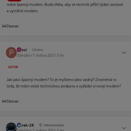
máte špatný modem. Bude třeba, aby se technik příští týden zastavil
a vyměnil modem.
Citovat
pkoci
Status
Uživatel
Odesláno
7. května 2021
5 let
AUTOR
Jak jako špatný modem? To je myšleno jako vadný? Znamená to
tedy, že mám volat technickou podporu a vyžádat si nový modem?
Citovat
Marek-26
Status
Administrátor
Odesláno
7. května 2021
5 let