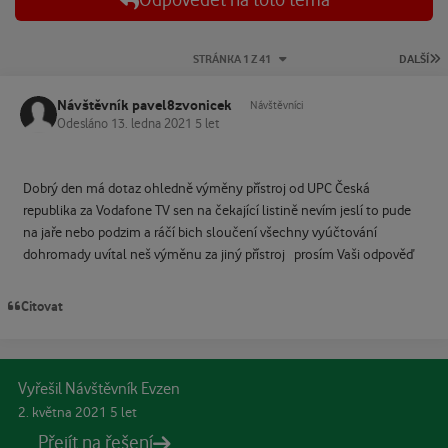
Odpovědět na toto téma
P
STRÁNKA 1 Z 41
DALŠÍ
Návštěvník pavel8zvonicek
Návštěvníci
Odesláno
13. ledna 2021
5 let
Dobrý den má dotaz ohledně výměny přístroj od UPC Česká
republika za Vodafone TV sen na čekající listině nevím jeslí to pude
na jaře nebo podzim a ráčí bich sloučení všechny vyúčtování
dohromady uvítal neš výměnu za jiný přístroj prosím Vaši odpověď
Citovat
Vyřešil Návštěvník Evzen
2. května 2021
5 let
Přejít na řešení