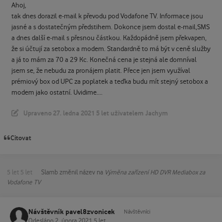
Ahoj,
tak dnes dorazil e-mail k převodu pod Vodafone TV. Informace jsou
jasné a s dostatečným předstihem. Dokonce jsem dostal e-mail,SMS
a dnes další e-mail s přesnou částkou. Každopádně jsem překvapen,
že si účtují za setobox a modem. Standardně to má být v ceně služby
a já to mám za 70 a 29 Kc. Konečná cena je stejná ale domníval
jsem se, že nebudu za pronájem platit. Přece jen jsem využíval
prémiový box od UPC za poplatek a teďka budu mít stejný setobox a
modem jako ostatní. Uvidime....
Upraveno
27. ledna 2021
5 let
uživatelem Jachym
Citovat
5 let
5 let
Slamb
změnil název na
Výměna zařízení HD DVR Mediabox za
Vodafone TV
Návštěvník pavel8zvonicek
Návštěvníci
Odesláno
2. února 2021
5 let