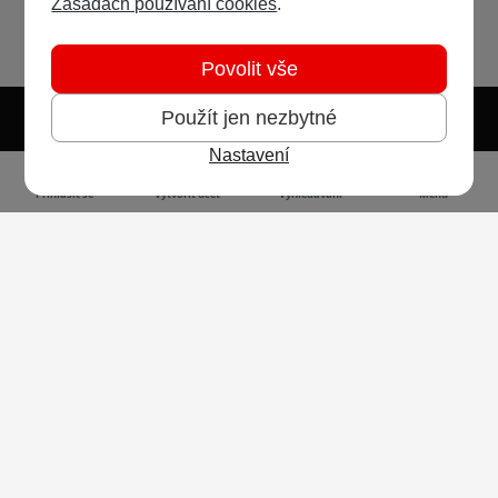
Zásadách používání cookies
.
Povolit vše
Použít jen nezbytné
Nastavení
Světlý režim
Tmavý režim
Předvolba systému
Jazyk
RSS
Přihlásit se
Vytvořit účet
Vyhledávání
Menu
Ochrana osobních údajů
Cookies
Vodafone Czech Republic a.s.,
nám. Junkových 2808/2, 155 00 - Praha 5,
IČO 25788001, sp. zn. B 6064 vedená u Městského
soudu v Praze
Powered by
Invision Community