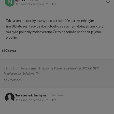
Odesláno
13. ledna 2021
5 let
Tak za ten indiánsky psany text asi nemůže,asi trpi nějakým
tím DIS,ale sejri tady uz dost dlouho se stejnym dotazem,na který
mu bylo pokazdy zodpovezeno.Že to nedokáže pochopit je jeho
problém
Citovat
5 let
5 let
tomus
změnil název na
Výměna zařízení od UPC HD DVR
Mediabox za Vodafone TV
po 2 týdnech...
Návštěvník Jachym
Návštěvníci
Odesláno
27. ledna 2021
5 let