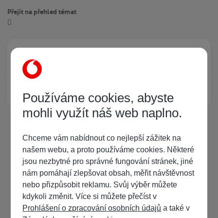
Přejít na přehled témat
Právě prohlíží tuto stránku
0
Žádný registrovaný uživatel si neprohlíží tuto stránku
Používáme cookies, abyste
mohli využít náš web naplno.
Chceme vám nabídnout co nejlepší zážitek na
našem webu, a proto používáme cookies. Některé
jsou nezbytné pro správné fungování stránek, jiné
nám pomáhají zlepšovat obsah, měřit návštěvnost
nebo přizpůsobit reklamu. Svůj výběr můžete
kdykoli změnit. Více si můžete přečíst v
Prohlášení o zpracování osobních údajů
a také v