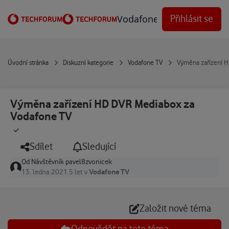
Přejít na obsah
Vodafone Techforum
Přihlásit se
Úvodní stránka
Diskuzní kategorie
Vodafone TV
Výměna zařízení 
Výměna zařízení HD DVR Mediabox za
Vodafone TV
Sdílet
Sledující
Od
Návštěvník pavel8zvonicek
Vodafone TV
13. ledna 2021
5 let
v
Založit nové téma