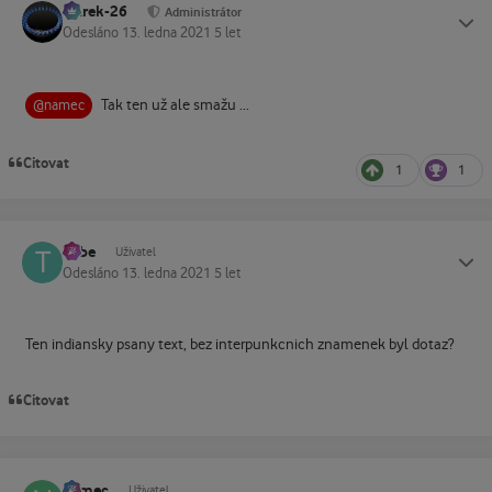
Marek-26
Status
Administrátor
Odesláno
13. ledna 2021
5 let
Tak ten už ale smažu ...
@namec
Citovat
1
1
Tube
Status
Uživatel
Odesláno
13. ledna 2021
5 let
Ten indiansky psany text, bez interpunkcnich znamenek byl dotaz?
Citovat
namec
Status
Uživatel