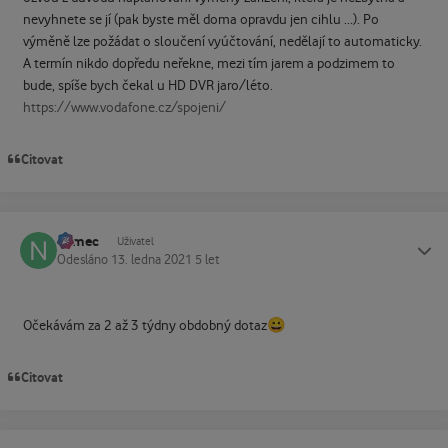
nevyhnete se jí (pak byste měl doma opravdu jen cihlu ...). Po
výměně lze požádat o sloučení vyúčtování, nedělají to automaticky.
A termín nikdo dopředu neřekne, mezi tím jarem a podzimem to
bude, spíše bych čekal u HD DVR jaro/léto.
https://www.vodafone.cz/spojeni/
Citovat
namec
Status
Uživatel
Odesláno
13. ledna 2021
5 let
😀
Očekávám za 2 až 3 týdny obdobný dotaz
Citovat