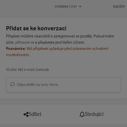
P
STRÁNKA 1 Z 41
DALŠÍ
Přidat se ke konverzaci
Přispívat můžete okamžitě a zaregistrovat se později. Pokud máte
účet,
přihlaste se
a přispívejte pod Vaším účtem.
Poznámka:
Váš příspěvek vyžaduje před zobrazením schválení
moderátorem.
Odpovědět na toto téma...
Sdílet
Sledující