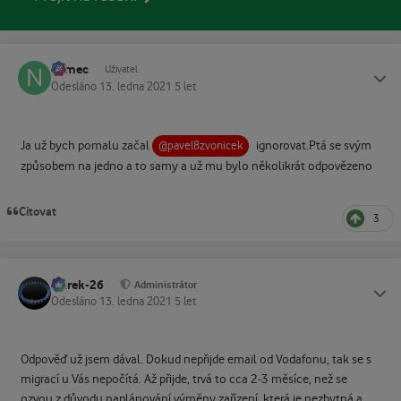
namec
Status
Uživatel
Odesláno
13. ledna 2021
5 let
Ja už bych pomalu začal
ignorovat.Ptá se svým
@pavel8zvonicek
způsobem na jedno a to samy a už mu bylo několikrát odpovězeno
Citovat
3
Marek-26
Status
Administrátor
Odesláno
13. ledna 2021
5 let
Odpověď už jsem dával. Dokud nepřijde email od Vodafonu, tak se s
migrací u Vás nepočítá. Až přijde, trvá to cca 2-3 měsíce, než se
ozvou z důvodu naplánování výměny zařízení, která je nezbytná a