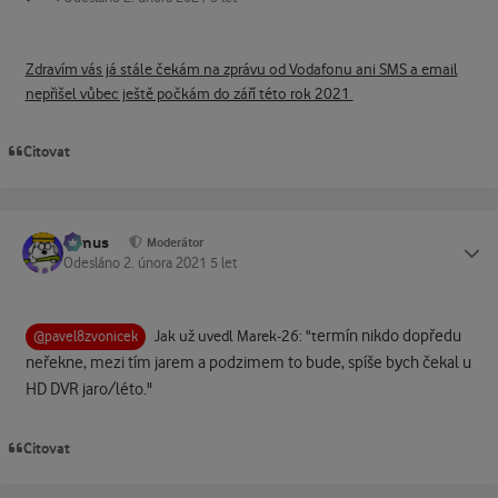
Zdravím vás já stále čekám na zprávu od Vodafonu ani SMS a email
nepřišel vůbec ještě počkám do září této rok 2021
Citovat
tomus
Status
Moderátor
Odesláno
2. února 2021
5 let
ermín nikdo dopředu
Jak už uvedl Marek-26: "t
@pavel8zvonicek
neřekne, mezi tím jarem a podzimem to bude, spíše bych čekal u
HD DVR jaro/léto."
Citovat