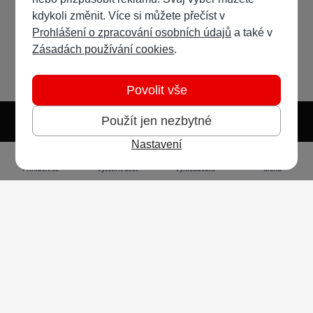
kdykoli změnit. Více si můžete přečíst v
Prohlášení o zpracování osobních údajů
a také v
Zásadách používání cookies
.
Povolit vše
Použít jen nezbytné
Nastavení
Světlý režim
Tmavý režim
Předvolba systému
Jazyk
RSS
Přihlásit se
Vytvořit účet
Vyhledávání
Menu
Ochrana osobních údajů
Cookies
Vodafone Czech Republic a.s.,
nám. Junkových 2808/2, 155 00 - Praha 5,
IČO 25788001, sp. zn. B 6064 vedená u Městského
soudu v Praze
Powered by
Invision Community