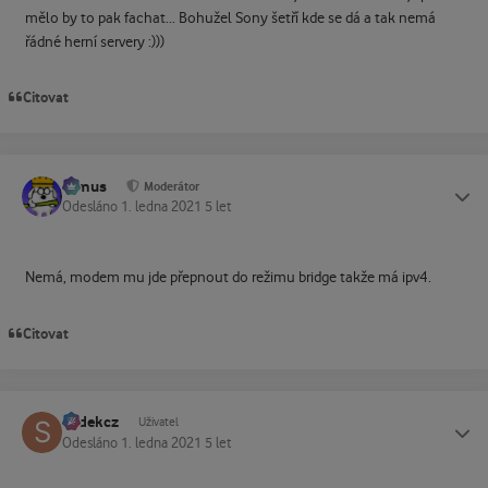
mělo by to pak fachat... Bohužel Sony šetří kde se dá a tak nemá
řádné herní servery
:)))
Citovat
tomus
Status
Moderátor
Odesláno
1. ledna 2021
5 let
Nemá, modem mu jde přepnout do režimu bridge takže má ipv4.
Citovat
sodekcz
Status
Uživatel
Odesláno
1. ledna 2021
5 let