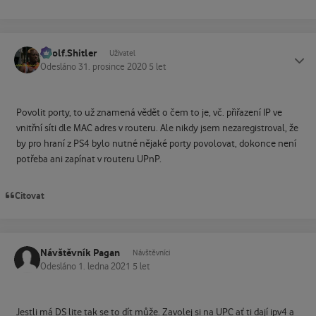
Adolf.Shitler
Status
Uživatel
Odesláno
31. prosince 2020
5 let
Povolit porty, to už znamená vědět o čem to je, vč. přiřazení IP ve
vnitřní síti dle MAC adres v routeru. Ale nikdy jsem nezaregistroval, že
by pro hraní z PS4 bylo nutné nějaké porty povolovat, dokonce není
potřeba ani zapínat v routeru UPnP.
Citovat
Návštěvník Pagan
Návštěvníci
Odesláno
1. ledna 2021
5 let
Jestli má DS lite tak se to dít může. Zavolej si na UPC ať ti dají ipv4 a