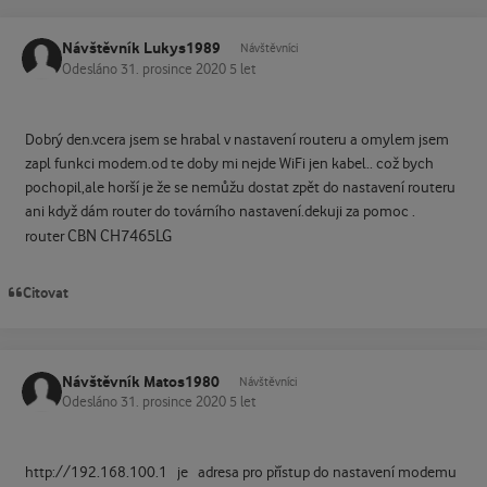
Návštěvník Lukys1989
Návštěvníci
Odesláno
31. prosince 2020
5 let
Dobrý den.vcera jsem se hrabal v nastavení routeru a omylem jsem
zapl funkci modem.od te doby mi nejde WiFi jen kabel.. což bych
pochopil,ale horší je že se nemůžu dostat zpět do nastavení routeru
ani když dám router do továrního nastavení.dekuji za pomoc .
CBN CH7465LG
router
Citovat
Návštěvník Matos1980
Návštěvníci
Odesláno
31. prosince 2020
5 let
http://192.168.100.1 je adresa pro přístup do nastavení modemu