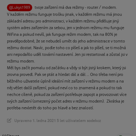
tvoje zařízení má dva režimy - router / modem.
@Lukys1989
V každém režimu funguje trošku jinak, v každém režimu má jinou
základní adresu pro administraci, v každém režimu přiděluje jiný
systém adres zařízením za sebou, jen v jednom režimu mu funguje
WiFina a pokud nevíš, jak funguje režim modem, tak na 80% je
pravděpodobné, že se nebudeš umět do jeho administrace v tomto
režimu dostat. Navíc, podle toho co píšeš a jak to píšeš, se ti možná
ani nepodařilo uděl tovární nastavení. Jen jsi restartoval a zůstal jsi v
režimu modem.
Měl bys začít pomalu od začátku a vždy si být jistý krokem, který jsi
zrovna provedl. Pak se ptát a hledat dál a dál ... Ono třeba není pro
běžného uživatele úplně ideální mít zařízení v režimu modem a na
něj věšet další zařízení, pokud neví co to znamená a pokud to tak
nechce cíleně, pokud za zařízení potřebuje zapojit a provozovat více
svých zařízení (omezený počet adres v režimu modem). Zkrátka je
potřeba nevletět do toho po hlavě a bez znalostí.
Upraveno
1. ledna 2021
5 let
uživatelem sodekcz