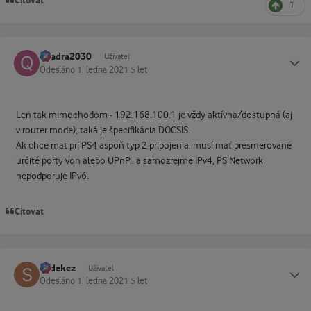
Citovat
1
quadra2030
Status
Uživatel
Odesláno
1. ledna 2021
5 let
Len tak mimochodom - 192.168.100.1 je vždy aktívna/dostupná (aj
v router mode), taká je špecifikácia DOCSIS.
Ak chce mat pri PS4 aspoň typ 2 pripojenia, musí mať presmerované
určité porty von alebo UPnP.. a samozrejme IPv4, PS Network
nepodporuje IPv6.
Citovat
sodekcz
Status
Uživatel
Odesláno
1. ledna 2021
5 let