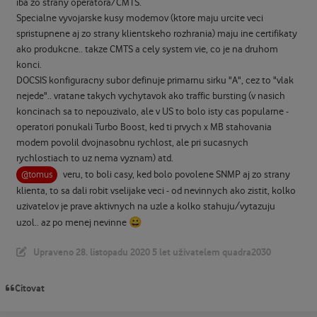
iba zo strany operatora/CMTS.
Specialne vyvojarske kusy modemov (ktore maju urcite veci
spristupnene aj zo strany klientskeho rozhrania) maju ine certifikaty
ako produkcne.. takze CMTS a cely system vie, co je na druhom
konci.
DOCSIS konfiguracny subor definuje primarnu sirku "A", cez to "vlak
nejede".. vratane takych vychytavok ako traffic bursting (v nasich
koncinach sa to nepouzivalo, ale v US to bolo isty cas popularne -
operatori ponukali Turbo Boost, ked ti prvych x MB stahovania
modem povolil dvojnasobnu rychlost, ale pri sucasnych
rychlostiach to uz nema vyznam) atd.
veru, to boli casy, ked bolo povolene SNMP aj zo strany
@tomus
klienta, to sa dali robit vselijake veci - od nevinnych ako zistit, kolko
uzivatelov je prave aktivnych na uzle a kolko stahuju/vytazuju
😀
uzol.. az po menej nevinne
Upraveno
28. listopadu 2020
5 let
uživatelem quadra2030
Citovat