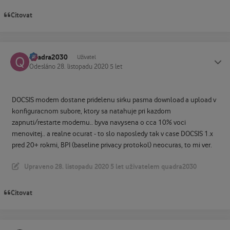
Citovat
quadra2030
Status
Uživatel
Odesláno
28. listopadu 2020
5 let
DOCSIS modem dostane pridelenu sirku pasma download a upload v
konfiguracnom subore, ktory sa natahuje pri kazdom
zapnuti/restarte modemu.. byva navysena o cca 10% voci
menovitej.. a realne ocurat - to slo naposledy tak v case DOCSIS 1.x
pred 20+ rokmi, BPI (baseline privacy protokol) neocuras, to mi ver.
Upraveno
28. listopadu 2020
5 let
uživatelem quadra2030
Citovat