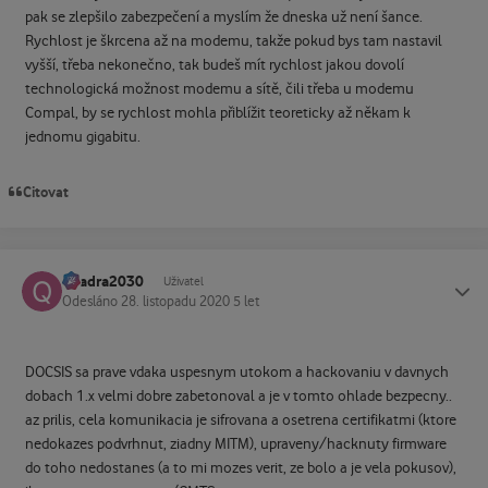
pak se zlepšilo zabezpečení a myslím že dneska už není šance.
Rychlost je škrcena až na modemu, takže pokud bys tam nastavil
vyšší, třeba nekonečno, tak budeš mít rychlost jakou dovolí
technologická možnost modemu a sítě, čili třeba u modemu
Compal, by se rychlost mohla přiblížit teoreticky až někam k
jednomu gigabitu.
Citovat
quadra2030
Status
Uživatel
Odesláno
28. listopadu 2020
5 let
DOCSIS sa prave vdaka uspesnym utokom a hackovaniu v davnych
dobach 1.x velmi dobre zabetonoval a je v tomto ohlade bezpecny..
az prilis, cela komunikacia je sifrovana a osetrena certifikatmi (ktore
nedokazes podvrhnut, ziadny MITM), upraveny/hacknuty firmware
do toho nedostanes (a to mi mozes verit, ze bolo a je vela pokusov),