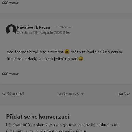
Citovat
Návštěvník Pagan
Návštěvníci
Odesláno
28. listopadu 2020
5 let
😄
Adolf samozřejmě je to pitomost
mě to zajímalo spíš z hlediska
😄
funkčnosti. Hackoval bych jedině upload
Citovat
PRVNÍ STRÁNKA
P
PŘEDCHOZÍ
STRÁNKA 2 Z 5
DALŠÍ
Přidat se ke konverzaci
Přispívat můžete okamžitě a zaregistrovat se později. Pokud máte
účet,
přihlaste se
a přispívejte pod Vaším účtem.