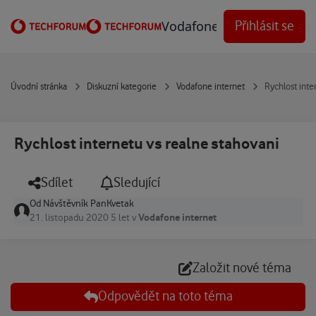
Přejít na obsah
Vodafone Techforum
Přihlásit se
Úvodní stránka
Diskuzní kategorie
Vodafone internet
Rychlost inte
Rychlost internetu vs realne stahovani
Sdílet
Sledující
Od
Návštěvník PanKvetak
Vodafone internet
21. listopadu 2020
5 let
v
Založit nové téma
Odpovědět na toto téma