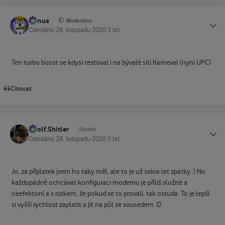
tomus
Status
Moderátor
Odesláno
28. listopadu 2020
5 let
Ten turbo boost se kdysi testoval i na bývalé sítí Karneval (nyní UPC)
Citovat
Adolf.Shitler
Status
Uživatel
Odesláno
28. listopadu 2020
5 let
Jo, za příplatek jsem ho taky měl, ale to je už sakra let zpátky :) No
každopádně ochcávat konfiguraci modemu je příliš složité a
neefektivní a s rizikem, že pokud se to provalí, tak ostuda. To je lepší
si vyšší rychlost zaplatit a jít na půl se sousedem :D