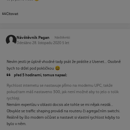
Citovat
Návštěvník Pagan
Návštěvníci
Odesláno
28. listopadu 2020
5 let
Nevím jestli je úplně vhodné tady psát že pirátíte z Usenet... Osobně
😄
bych to držel pod pokličkou
před 5 hodinami, tomus napsal:
Rychlost internetu se nastavuje přímo na modemu UPC, takže
pokud tam máš nastaveno 300, jak není možné aby to jelo o tolik
rychleji.
Nemám expertízu v oblasti docsis ale tohle se mi nějak nezdá...
Obvykle se traffic shaping provádí na routeru či agregačním switchi.
Reálně by šlo modem očůrat a nastavit si vlastní rychlost kdyby to
bylo v něm.