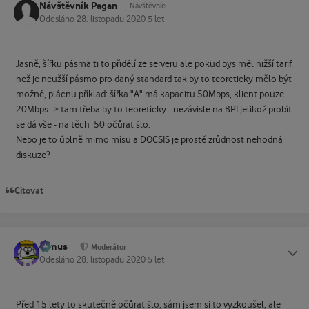
Návštěvník Pagan
Návštěvníci
Odesláno
28. listopadu 2020
5 let
Jasně, šířku pásma ti to přidělí ze serveru ale pokud bys měl nižší tarif
než je neužší pásmo pro daný standard tak by to teoreticky mělo být
možné, plácnu příklad: šířka "A" má kapacitu 50Mbps, klient pouze
20Mbps -> tam třeba by to teoreticky - nezávisle na BPI jelikož probít
se dá vše - na těch 50 očůrat šlo.
Nebo je to úplně mimo mísu a DOCSIS je prostě zrůdnost nehodná
diskuze?
Citovat
tomus
Status
Moderátor
Odesláno
28. listopadu 2020
5 let
Před 15 lety to skutečně očůrat šlo, sám jsem si to vyzkoušel, ale