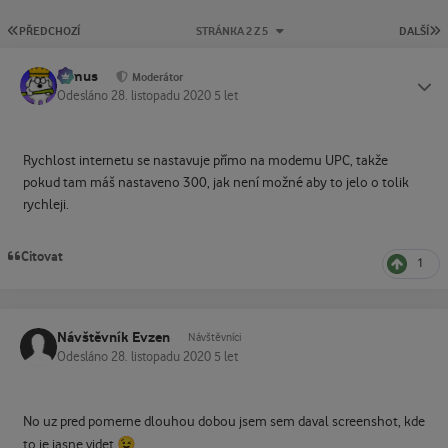
PRVNÍ STRÁNKA
P
PŘEDCHOZÍ
STRÁNKA 2 Z 5
DALŠÍ
tomus
Status
Moderátor
Odesláno
28. listopadu 2020
5 let
Rychlost internetu se nastavuje přímo na modemu UPC, takže
pokud tam máš nastaveno 300, jak není možné aby to jelo o tolik
rychleji.
Citovat
1
Návštěvník Evzen
Návštěvníci
Odesláno
28. listopadu 2020
5 let
No uz pred pomerne dlouhou dobou jsem sem daval screenshot, kde
😉
to je jasne videt