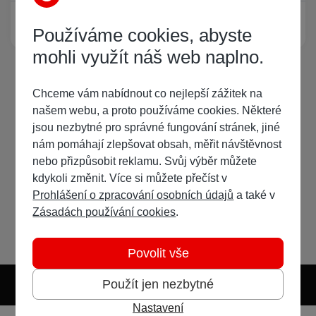
Žádný registrovaný uživatel si neprohlíží tuto stránku
Používáme cookies, abyste
mohli využít náš web naplno.
Chceme vám nabídnout co nejlepší zážitek na
našem webu, a proto používáme cookies. Některé
jsou nezbytné pro správné fungování stránek, jiné
nám pomáhají zlepšovat obsah, měřit návštěvnost
nebo přizpůsobit reklamu. Svůj výběr můžete
kdykoli změnit. Více si můžete přečíst v
Prohlášení o zpracování osobních údajů
a také v
Zásadách používání cookies
.
Povolit vše
Použít jen nezbytné
Nastavení
Světlý režim
Tmavý režim
Předvolba systému
Jazyk
RSS