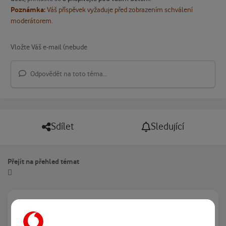
Poznámka:
Váš příspěvek vyžaduje před zobrazením schválení
moderátorem.
Odpovědět na toto téma...
Sdílet
Sledující
Přejít na přehled témat
Právě prohlíží tuto stránku
0